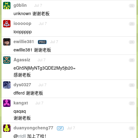
g0blin
Jul 7
22
unknown 谢谢老板
iooooop
Jul 7
23
iooppppp
ewillie381
Jul 7
PRO
24
ewillie381 谢谢老板
Agassiz
Jul 7
25
eGh5NjMyNTg3QDE2My5jb20=
感谢老板
dys0327
Jul 7
26
dfferd 谢谢老板
kangxt
Jul 7
27
qaqaq
谢谢老板
duanyongcheng77
Jul 7
OP
28
@
ntdll
加上了哈！