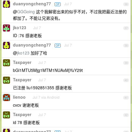
duanyongcheng77
Jul 7
OP
36
@
GGGoing
这个我解密出来的似乎不对，不过我把最近注册的
都加了。不能让兄弟没有。
jko123
Jul 7
37
ID :76 感谢老板
duanyongcheng77
Jul 7
OP
38
@
jko123
加好了哈
Taxpayer
Jul 7
39
bGl1MTU5Mjg1MTM1NUAxMjYuY29t
Taxpayer
Jul 7
40
已注册 liu1592851355 感谢老板
lienoo
Jul 7 via Android
41
cvcv 谢谢老板
Taxpayer
Jul 7
42
id 78 感谢老板
duanyongcheng77
Jul 7