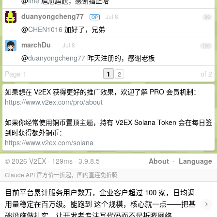
@
fine
尴尬尴尬，感谢指正哈
duanyongcheng77
Jul 8
OP
99
@
CHEN1016
加好了，兄弟
marchDu
Jul 8
100
@
duanyongcheng77
昨天注册的，感谢老板
Page 1
1
of 2
2
如果想在 V2EX 获得更好的推广效果，欢迎了解 PRO 会员机制：
https://www.v2ex.com/pro/about
如果你经常使用铜币置顶主题，持有 V2EX Solana Token 会在每日签
到时获得额外铜币：
https://www.v2ex.com/solana
© 2026 V2EX · 129ms · 3.9.8.5
About
·
Language
Claude API 官方价一折起，国内直连免折腾
目前平台累计服务用户数万，企业客户超过 100 家，日均调
›
用量稳定在百万级。能跑到 这个规模，核心就一点——把基
础设施做扎实，让开发者专注写代码而不是折腾网络。