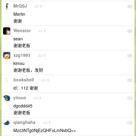
MrQSJ
Jul 8
67
Merlin
谢谢
Wenstor
Jul 8
68
sean
谢谢老板
xzg1993
Jul 8
69
kimxu
谢谢老板，发财
bookshell
Jul 8
70
id：112 谢谢
yiiouo
Jul 8
71
dgcddd45
谢谢老板
qianghaha
Jul 8
72
Mzc3NTg0NjEzQHFxLmNvbQ==