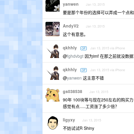
yanwen
Jan 13, 2015
要是那个年份的选择可以弄成一个点和
AndyV2
Jan 13, 2015
这个有意思。
qkhhly
Jan 13, 2015 via iPhone
OP
@
fghdvbgt
因为imf 在那之前就没数
qkhhly
Jan 13, 2015 via iPhone
OP
@
yanwen
这主意不错
gs038538
Jan 13, 2015
90年 100块等与现在250左右的购买力
感觉有点.....工资涨了多少倍？
ligyxy
Jan 13, 2015
不妨试试R Shiny