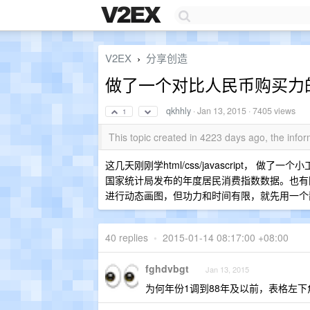
V2EX
分享创造
›
做了一个对比人民币购买力
qkhhly
·
Jan 13, 2015
· 7405 views
1
This topic created in 4223 days ago, the inf
这几天刚刚学html/css/javascript
国家统计局发布的年度居民消费指数数据。也
进行动态画图，但功力和时间有限，就先用一个
40 replies
•
2015-01-14 08:17:00 +08:00
fghdvbgt
Jan 13, 2015
为何年份1调到88年及以前，表格左下