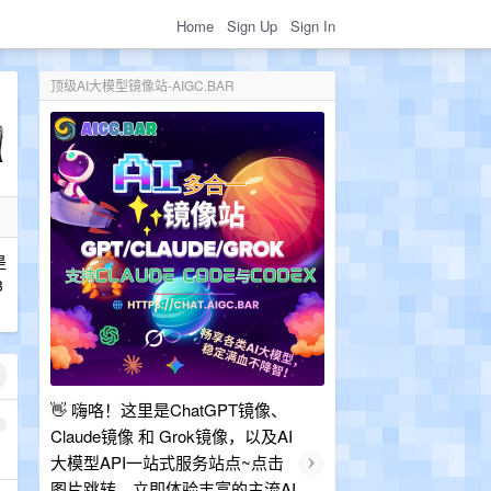
Home
Sign Up
Sign In
顶级AI大模型镜像站-AIGC.BAR
是
3
👋 嗨咯！这里是ChatGPT镜像、
1
Claude镜像 和 Grok镜像，以及AI
›
大模型API一站式服务站点~点击
图片跳转，立即体验丰富的主流AI