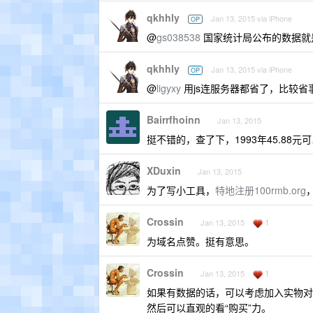
qkhhly
Jan 13, 2015 via iPhone
OP
@
gs038538
国家统计局公布的数据就是
qkhhly
Jan 13, 2015 via iPhone
OP
@
ligyxy
用js连服务器都省了，比较省事。
Bairrfhoinn
Jan 13, 2015
挺不错的，查了下，1993年45.88元
XDuxin
Jan 13, 2015
为了写小工具，
特地注册100rmb.org
Crossin
1
Jan 13, 2015
为域名点赞。挺有意思。
Crossin
1
Jan 13, 2015
如果有数据的话，可以考虑加入实物对
然后可以直观的看“购买”力。