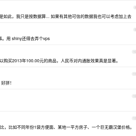
如此，我只是按数据算... 如果有其他可信的数据我也可以考虑加上去
用 shiny还得去弄个vps
1
可以购买2013年100.00元的商品，人民币对内通胀效果真是显著。
1
，好拼！
1
1
比，比如不同年份1袋方便面、某地一平方房子、一个巨无霸汉堡价格。