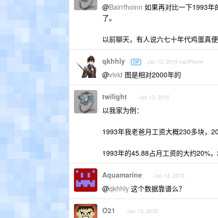
@
Bairrfhoinn
如果再对比一下1993年
了。
以前聊天，有人说六七十年代鸡蛋真便
qkhhly
Jan 13, 2015 via iPhone
OP
@
vivid
图是相对2000年的
twilight
Jan 13, 2015
以我家为例：
1993年我老爸月工资大概230多块，2
1993年的45.88占月工资的大约20%，
Aquamarine
Jan 13, 2015
@
qkhhly
这个数据靠谱么？
O21
Jan 13, 2015