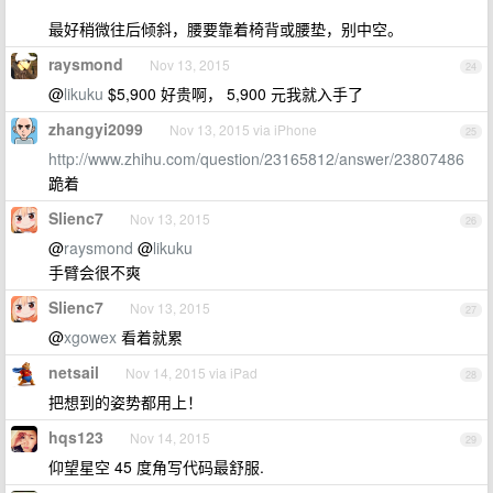
最好稍微往后倾斜，腰要靠着椅背或腰垫，别中空。
raysmond
Nov 13, 2015
24
@
likuku
$5,900 好贵啊， 5,900 元我就入手了
zhangyi2099
Nov 13, 2015 via iPhone
25
http://www.zhihu.com/question/23165812/answer/23807486
跪着
Slienc7
Nov 13, 2015
26
@
raysmond
@
likuku
手臂会很不爽
Slienc7
Nov 13, 2015
27
@
xgowex
看着就累
netsail
Nov 14, 2015 via iPad
28
把想到的姿势都用上！
hqs123
Nov 14, 2015
29
仰望星空 45 度角写代码最舒服.