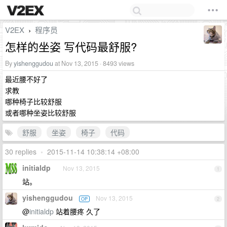
V2EX
程序员
›
怎样的坐姿 写代码最舒服?
By
yishenggudou
at Nov 13, 2015 · 8493 views
最近腰不好了
求教
哪种椅子比较舒服
或者哪种坐姿比较舒服
舒服
坐姿
椅子
代码
30 replies
•
2015-11-14 10:38:14 +08:00
initialdp
Nov 13, 2015
1
站。
yishenggudou
Nov 13, 2015
OP
2
@
initialdp
站着腰疼 久了