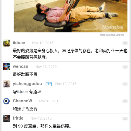
iiduce
Nov 13, 2015
19
最好的姿势是全身心投入，忘记身体的存在。老和尚打坐一天也
不会腰酸背痛腿麻。
wencan
Nov 13, 2015
20
最好辞职不写
yishenggudou
Nov 13, 2015
OP
21
@
iiduce
有道理
ChanneW
Nov 13, 2015
22
和妹子背靠背
frittle
Nov 13, 2015
23
别 90 度直坐，那样久坐最伤腰。