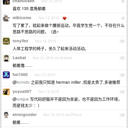
chairuosen
Nov 13, 2015
8
喜欢 135 度角躺着
mikicomo
Nov 13, 2015
1
9
写了累了，就起来做个腰部运动，毕竟学生党一个，不存在什么
思路不思路的问题，（逃~
tonyVex
Nov 13, 2015
10
人体工程学的椅子，坐久了起来活动活动。
Laobai
Nov 13, 2015 via Android
11
躺着撸……
hei1000
Nov 13, 2015
12
@
lxrmido
之前我只知道 herman miller ,但是太贵了,多谢推荐
yuyue007
Nov 13, 2015
13
@
unique
写代码舒服并不是因为坐姿，也不是因为工作环境，
而是钱太少 ：）
strongcoder
Nov 13, 2015 via iPhone
14
躺着……