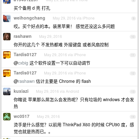
8
买个备用 d 壳 打孔
weihongchang
May 29, 2016 via iPhone
9
哎。买个好点的本。装黑苹果！ 感觉还没这么多问题
rashawn
May 29, 2016
10
你开的这几个 不发热都难 外接键盘 或者风扇控制
Tardis0127
May 29, 2016 via iPhone
11
@
cxbig
这个软件设置一下可以自动调节
Tardis0127
May 29, 2016 via iPhone
12
@
rashawn
估计主要是 Chrome 的 flash
kuxiazi
May 29, 2016 via Android
13
你瞎说 苹果那么屌怎么会发热呢？只有垃圾的 windows 才会发
热
wc0517
May 29, 2016
14
烫手是什么感觉？以前用 ThinkPad X60 的时候 CPU90 度，感
觉也就是热而已。。