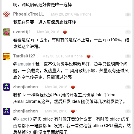
啊，调风扇转速好像是唯一选择
PhoenixTreeLL
May 29, 2016 via iPhone
26
我现在只要一进入屏保风扇就狂转
everettjf
May 30, 2016
1
27
看看进程 cpu 占用，有时有的进程不正常，一直 cpu100%，结
束掉这个进程。
Tardis0127
May 30, 2016 via iPhone
2
28
@
amustart
我一直不认为烫手说明散热好，烫手只说明两个问
题，一 负载高，发热量大，二 风扇散热不够，热量没有通过风
扇的空气传导走，只能通过外壳
zhenjiachen
May 30, 2016
1
29
我和 lz 一样啊我也是 Pro 用的开发工具也是 intellij idea
,email,chrome,这些，然后开发 idea 随便编译几次就发烫了。
zhenjiachen
May 30, 2016
1
30
@
xiaoc19
确实 office 有时候开着没什么事，有时候 office 的东
西啥都不干电脑都 tm 发烫，我一看进程就 office CPU 最高，然
后杀掉它电脑温度里面就降了。