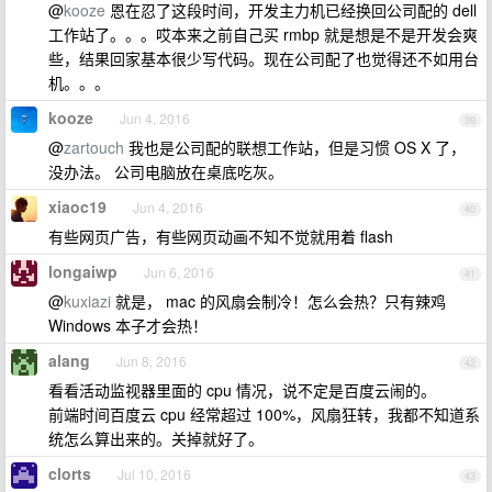
@
kooze
恩在忍了这段时间，开发主力机已经换回公司配的 dell
工作站了。。。哎本来之前自己买 rmbp 就是想是不是开发会爽
些，结果回家基本很少写代码。现在公司配了也觉得还不如用台
机。。。
kooze
Jun 4, 2016
39
@
zartouch
我也是公司配的联想工作站，但是习惯 OS X 了，
没办法。 公司电脑放在桌底吃灰。
xiaoc19
Jun 4, 2016
40
有些网页广告，有些网页动画不知不觉就用着 flash
longaiwp
Jun 6, 2016
41
@
kuxiazi
就是， mac 的风扇会制冷！怎么会热？只有辣鸡
Windows 本子才会热！
alang
Jun 8, 2016
42
看看活动监视器里面的 cpu 情况，说不定是百度云闹的。
前端时间百度云 cpu 经常超过 100%，风扇狂转，我都不知道系
统怎么算出来的。关掉就好了。
clorts
Jul 10, 2016
43