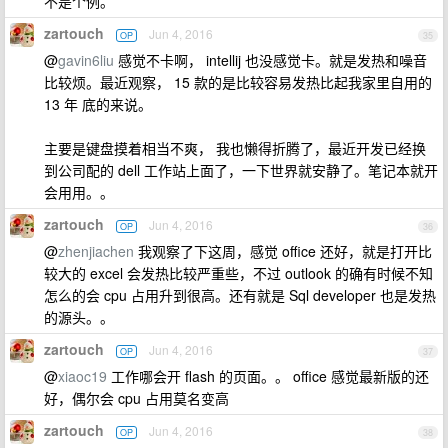
不是个例。
zartouch
Jun 4, 2016
OP
35
@
gavin6liu
感觉不卡啊， intellij 也没感觉卡。就是发热和噪音
比较烦。最近观察， 15 款的是比较容易发热比起我家里自用的
13 年 底的来说。
主要是键盘摸着相当不爽， 我也懒得折腾了，最近开发已经换
到公司配的 dell 工作站上面了，一下世界就安静了。笔记本就开
会用用。。
zartouch
Jun 4, 2016
OP
36
@
zhenjiachen
我观察了下这周，感觉 office 还好，就是打开比
较大的 excel 会发热比较严重些，不过 outlook 的确有时候不知
怎么的会 cpu 占用升到很高。还有就是 Sql developer 也是发热
的源头。。
zartouch
Jun 4, 2016
OP
37
@
xiaoc19
工作哪会开 flash 的页面。。 office 感觉最新版的还
好，偶尔会 cpu 占用莫名变高
zartouch
Jun 4, 2016
OP
38