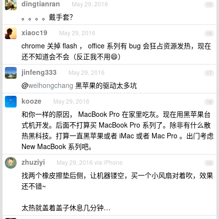
dingtianran
May 29, 2016
15
。。。。戴手套？
xiaoc19
May 29, 2016
16
chrome 关掉 flash ， office 系列有 bug 会狂占资源发热，现在
还不知道会不会（反正我不用😄）
jinfeng333
May 29, 2016
17
@
weihongchang
黑苹果的驱动太多坑
kooze
May 29, 2016
18
和你一样的原因， MacBook Pro 在家里吃灰。现在用黑苹果台
式机开发。后面不打算买 MacBook Pro 系列了。除非有什么散
热黑科技。打算一直黑苹果或者 iMac 或者 Mac Pro 。出门考虑
New MacBook 系列吧。
zhuziyi
May 29, 2016 via iPhone
19
找两个橡皮擦垫后侧，让机器镂空，买一个小风扇对着吹，效果
还不错~
太热就盖着盖子休息几分钟…