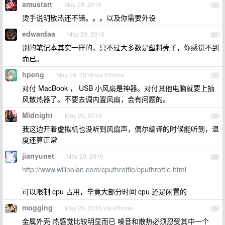
amustart
May 29, 2016
20
烫手说明散热还不错。。。以及你需要外设
edwardaa
May 29, 2016
21
别的笔记本其实一样的，只不过大多数是塑料壳子，你感觉不到
而已。
hpeng
May 29, 2016 via iPhone
22
对付 MacBook ， USB 小风扇是神器。对付其他电脑就要上抽
风散热器了。不要去调内置风扇，会有问题的。
Midnight
May 29, 2016
23
我这边开着虚拟机也没听到风扇声，偶尔编译的时候能听到，温
度还算正常
jianyunet
May 29, 2016
24
http://www.willnolan.com/cputhrottle/cputhrottle.html
可以限制 cpu 占用，毕竟大部分时间 cpu 还是闲置的
mogging
May 29, 2016 via iPhone
25
金属外壳 热感觉比较明显而已 噪音和散热必须忍受其中一个