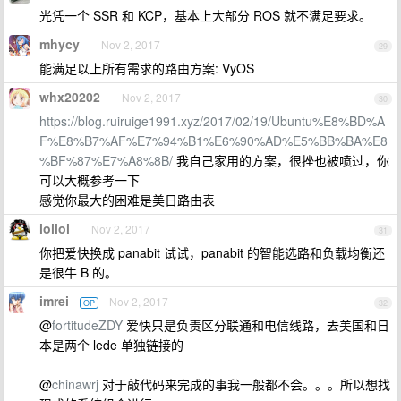
光凭一个 SSR 和 KCP，基本上大部分 ROS 就不满足要求。
mhycy
Nov 2, 2017
29
能满足以上所有需求的路由方案: VyOS
whx20202
Nov 2, 2017
30
https://blog.ruiruige1991.xyz/2017/02/19/Ubuntu%E8%BD%A
F%E8%B7%AF%E7%94%B1%E6%90%AD%E5%BB%BA%E8
%BF%87%E7%A8%8B/
我自己家用的方案，很挫也被喷过，你
可以大概参考一下
感觉你最大的困难是美日路由表
ioiioi
Nov 2, 2017
31
你把爱快换成 panabit 试试，panabit 的智能选路和负载均衡还
是很牛 B 的。
imrei
Nov 2, 2017
OP
32
@
fortitudeZDY
爱快只是负责区分联通和电信线路，去美国和日
本是两个 lede 单独链接的
@
chinawrj
对于敲代码来完成的事我一般都不会。。。所以想找