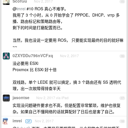
ScotGu
Nov 2, 2017
15
@
imrei
#10 ROS 真心不难学。
我用了 3 个小时，从 0 开始学会了 PPPOE、DHCP、vrrp 多
播、路由标记和策略路由等，
剩下的时间是打磨配置而已。
当然，我也没说一定要用 ROS， 只要能实现最终的目的就好嘛
~~
0ZXYDDu796nVCFxq
Nov 2, 2017
16
没必要用 ESXi
Proxmox 比 ESXi 好十倍
双线路，单个 LEDE 就可以搞定，搞 3 个路由还有 SS 透明代
理，出一次故障得排查半天
jasontse
Nov 2, 2017 via iPad
17
实现没问题硬件要求也不高，但是配置非常繁琐，维护也很复
杂。如果自己不懂网络的话就算配好了日后也是害了自己。
imrei
Nov 2, 2017
OP
18