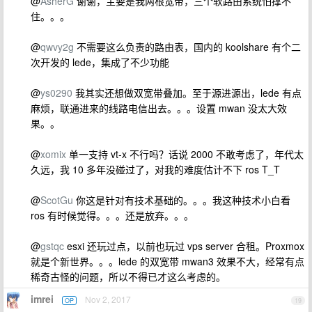
@
AsherG
谢谢，主要是我两根宽带，三个软路由系统怕撑不
住。。。
@
qwvy2g
不需要这么负责的路由表，国内的 koolshare 有个二
次开发的 lede，集成了不少功能
@
ys0290
我其实还想做双宽带叠加。至于源进源出，lede 有点
麻烦，联通进来的线路电信出去。。。设置 mwan 没太大效
果。。
@
xomix
单一支持 vt-x 不行吗？话说 2000 不敢考虑了，年代太
久远，我 10 多年没碰过了，对我的难度估计不下 ros T_T
@
ScotGu
你这是针对有技术基础的。。。我这种技术小白看
ros 有时候觉得。。。还是放弃。。。
@
gstqc
esxi 还玩过点，以前也玩过 vps server 合租。Proxmox
就是个新世界。。。lede 的双宽带 mwan3 效果不大，经常有点
稀奇古怪的问题，所以不得已才这么考虑的。
imrei
Nov 2, 2017
OP
19