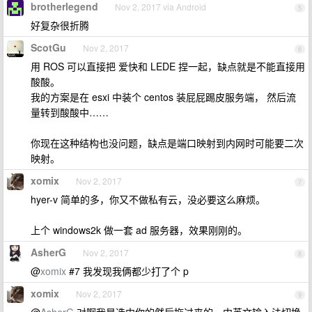
brotherlegend
Nov 2, 2017 via Android
5
好复杂很折腾
ScotGu
Nov 2, 2017
6
用 ROS 可以直接把 爱快和 LEDE 捏一起，缺点就是不能直接用
酸酸。
我的方案是在 esxi 中装个 centos 装屁屁踢皮服务端， 然后流
量转到酸酸中……
你现在这种结构也没问题，缺点是端口映射到内网时可能要二次
映射。
xomix
Nov 2, 2017
7
hyer-v 简单的多，你又不做私有云，没必要这么麻烦。
上个 windows2k 做一套 ad 服务器，效果刚刚的。
AsherG
Nov 2, 2017
8
@
xomix
#7 我发现我俩都少打了个 p
xomix
Nov 2, 2017
9