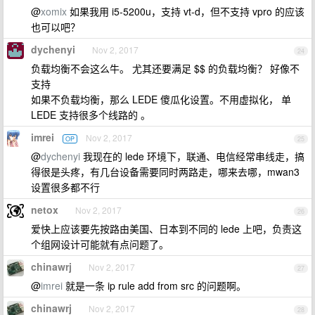
@
xomix
如果我用 i5-5200u，支持 vt-d，但不支持 vpro 的应该
也可以吧？
dychenyi
Nov 2, 2017
24
负载均衡不会这么牛。 尤其还要满足 $$ 的负载均衡？ 好像不
支持
如果不负载均衡，那么 LEDE 傻瓜化设置。不用虚拟化， 单
LEDE 支持很多个线路的 。
imrei
Nov 2, 2017
OP
25
@
dychenyi
我现在的 lede 环境下，联通、电信经常串线走，搞
得很是头疼，有几台设备需要同时两路走，哪来去哪，mwan3
设置很多都不行
netox
Nov 2, 2017
26
爱快上应该要先按路由美国、日本到不同的 lede 上吧，负责这
个组网设计可能就有点问题了。
chinawrj
Nov 2, 2017
27
@
imrei
就是一条 ip rule add from src 的问题啊。
chinawrj
Nov 2, 2017
28