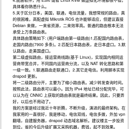
4.底层软件，用 ESXi 或者 Linux KVM 做虚拟化环境都很不错，
具体看你熟悉什么。
5.关于区分日本，美国，联通，电信流量，我想常规的路由，真
的很困难，高配虚拟 Mikrotik ROS 也许能够适应，但建议直接
Debian 来做，一来省资源，二来效率高。普通的路由根本无法
承受上万条路由表。
具体路由策略如下: (用户端路由第一级路由)1,匹配国内路由表，
走国内路由(7900 多条)。2.匹配日本路由表，走日本虚口。3,默
认路由，走美国虚口。
第二级虚拟路由，接运营商线路(基于 Linux)，实现国内相同运
营商带宽合并，不同国内运营商分流，以及 NAT 转化思路和第
一级一致。1.联通路由走联通口，2.其它走电信。利用脚本实现
dnspod 更新。
将一二级路由分开，主要为了缩小路由表。减少转发查询时间。
按照此法，路由表可以最小。因为 IPv4 地址已经分配完毕，可
以认为在 CNNIC 上获取的路由表就是最终结果。因此，只要弄
好，以后也不用动了。
我的方案是经过我近十年折腾，不断升级，演进的最终架构。在
我家用的一直很好，我是移动，电信双线，电信多拨，外加 vpn
翻墙，自建服务器，dnspod 动态域名解析。建议楼主一步投资
到位，省的今后升级扩展又采购机器，费钱，起不到效果。