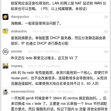
统家用应该还是吃得消的，LAN 的两三层 NAT 延迟和 WAN 比
起来也可以忽略。（ PS：以上纯属瞎猜，未验证）
dangyuluo
Nov 3, 2017
40
海蜘蛛，一般家庭使用没问题了。
arakashic
Nov 3, 2017
41
是我就搞聚合。单独配置 DHCP 服务器，然后分发静态路由表
就好，IP 也通过 DHCP 进行静态分配
xenme
Nov 3, 2017 via iPhone
42
昨天还在 lede 群里见过楼主，这又到 V2 了
trepwq
Nov 3, 2017 via iPhone
43
x86 的 5s-redir 有性能瓶颈，亲测只能用到一个核心，即使打开
reuse-port，也不会改善很多，连接数增多会导致排队，从而浏
览器连接超时，如果使用大陆白名单支持不过 5、60 人的
meanmachine
Nov 3, 2017 via Android
44
一开始用 gen8 时候是单个 384m 的 centos 搞定路由的。。后
来切换成 ros + lede 了。主要是 ros 比单独一个 linux 平时调配
置方便点，然后 酸酸乳的话，标记下国内 ip 流量 其他全部转发