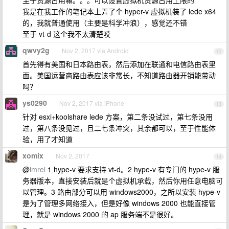
至于资源占用嘛。。。可以设置虚拟机资源占用上限的
我是在我工作的笔记本上弄了个 hyper-v 虚拟机装了 lede x64
的，我就普通使用（主要是科学冲浪），感觉还不错
至于 vt-d 这个我不太清楚哎
qwvy2g
Nov 2, 2017 via Android
12
首先得有美国和日本路由表，然后添加在联通和电信路由表里
面。美国运营商路由表应该非常长，不知道路由器开销能带动
吗？
ys0290
Nov 2, 2017 via iPhone
13
针对 esxi+koolshare lede 方案，第二条没试过，第七条没用
过，第八条没见过，且二七条冲突，其余都可以，至于性能体
验，用了才知道
xomix
Nov 2, 2017
14
@
imrei
1 hype-v 要求支持 vt-d。2 hype-v 有专门的 hype-v 服
务器版本，直接安装后就是个虚拟机承载，然后你用任意电脑可
以管理。3 路由部分可以用 windows2000，之所以安装 hype-v
是为了管理多网络接入，但是好像 windows 2000 也能直接管
理，就是 windows 2000 的 ap 服务端不是很好。