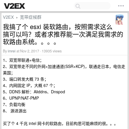
V2EX
宽带症候群
›
我搞了个 esxi 装软路由，按照需求这么
搞可以吗？或者求推荐能一次满足我需求的
软路由系统。。。。
By
imrei
at Nov 2, 2017 · 13935 views
1、双宽带联通+电信；
2、双宽带走不同的外网+加速通道(SSR+KCP)，联通走日本，电信走
美国；
3、端口转发大概 73 条；
4、内网固定 IP，大概 67 个；
5、DDNS 解析：Aliddns、Dnspod
6、UPNP/NAT-PMP
7、负载均衡
8、 源进源出
买了个 4 千兆 intel 网卡的软路由，目前构思可能麻烦的很。。。