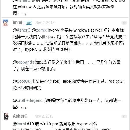
@
AsherG
对啊我是选中你的然后拖过来的，中英文输入法切换
在 windows8 之后越来越麻烦，我对输入英文就越来越懒
惰。。。
imrei
Nov 2, 2017
OP
10
@
AsherG
@
xomix
hyer-v 需要装 windows server 吧？本身就
吃掉一大块内存和 cpu，跑三个虚拟软路由合适吗？毕竟我要二
次端口映射。。。怕性能尤其是有延时。。。你们用下来如何？
对了，hype-v 要求支持 vt-d 吗？
@
topbandit
海蜘蛛好像之前爆出有后门。。。早几年前的事
了，现在一直不敢用了。
@
ScotGu
主要是不会 ros，lede 和爱快好歹好用过，ros 又要
花不少时间研究
@
brotherlegend
我的需求每个软路由都能玩一点，又都缺一
些。。。
AsherG
Nov 2, 2017
11
@
imrei
#10 我 win10 pro 就可以用 hyper-v 的。