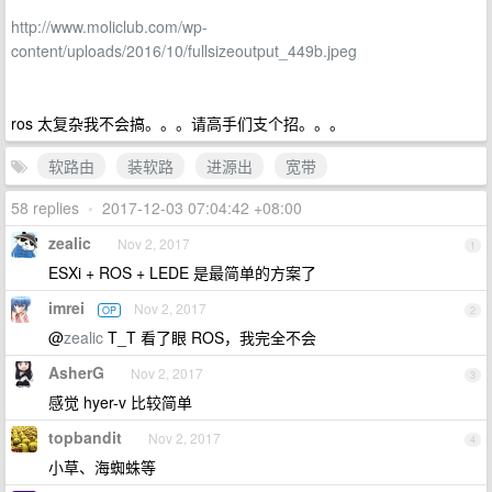
http://www.moliclub.com/wp-
content/uploads/2016/10/fullsizeoutput_449b.jpeg
ros 太复杂我不会搞。。。请高手们支个招。。。
软路由
装软路
进源出
宽带
58 replies
•
2017-12-03 07:04:42 +08:00
zealic
Nov 2, 2017
1
ESXi + ROS + LEDE 是最简单的方案了
imrei
Nov 2, 2017
OP
2
@
zealic
T_T 看了眼 ROS，我完全不会
AsherG
Nov 2, 2017
3
感觉 hyer-v 比较简单
topbandit
Nov 2, 2017
4
小草、海蜘蛛等