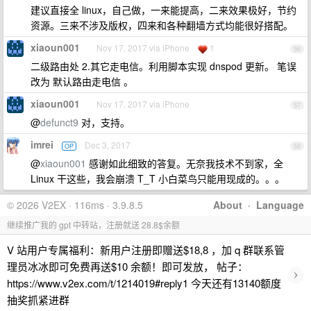
建议直接全 linux，自己做，一来能提高，二来效果极好，节约
资源。三来不涉及版权，四来和各种翻墙方式均能很好搭配。
xiaoun001
Nov 17, 2017 via iPhone
1
56
二级路由处 2.其它走电信。利用脚本实现 dnspod 更新。 笔误
改为 默认路由走电信 。
xiaoun001
Nov 17, 2017 via iPhone
57
@
defunct9
对，支持。
imrei
Dec 3, 2017
OP
58
@
xiaoun001
感谢如此细致的答复。无奈我技术不到家，全
Linux 干这些，我会崩溃 T_T 小白菜鸟只能用现成的。。。
© 2026 V2EX · 116ms · 3.9.8.5
About
·
Language
继续推广我的 gpt 中转站，注册就送 28.8$余额
V 站用户专属福利：新用户注册即赠送$18,8 ，加 q 群联系管
理员冰冰即可免费再送$10 余额！即可发放， 帖子：
›
https://www.v2ex.com/t/1214019#reply1 今天还有13140额度
抽奖抓紧进群