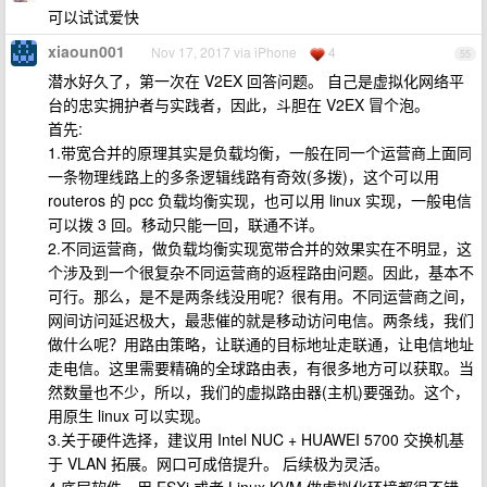
可以试试爱快
xiaoun001
Nov 17, 2017 via iPhone
4
55
潜水好久了，第一次在 V2EX 回答问题。 自己是虚拟化网络平
台的忠实拥护者与实践者，因此，斗胆在 V2EX 冒个泡。
首先:
1.带宽合并的原理其实是负载均衡，一般在同一个运营商上面同
一条物理线路上的多条逻辑线路有奇效(多拨)，这个可以用
routeros 的 pcc 负载均衡实现，也可以用 linux 实现，一般电信
可以拨 3 回。移动只能一回，联通不详。
2.不同运营商，做负载均衡实现宽带合并的效果实在不明显，这
个涉及到一个很复杂不同运营商的返程路由问题。因此，基本不
可行。那么，是不是两条线没用呢？很有用。不同运营商之间，
网间访问延迟极大，最悲催的就是移动访问电信。两条线，我们
做什么呢？用路由策略，让联通的目标地址走联通，让电信地址
走电信。这里需要精确的全球路由表，有很多地方可以获取。当
然数量也不少，所以，我们的虚拟路由器(主机)要强劲。这个，
用原生 linux 可以实现。
3.关于硬件选择，建议用 Intel NUC + HUAWEI 5700 交换机基
于 VLAN 拓展。网口可成倍提升。 后续极为灵活。