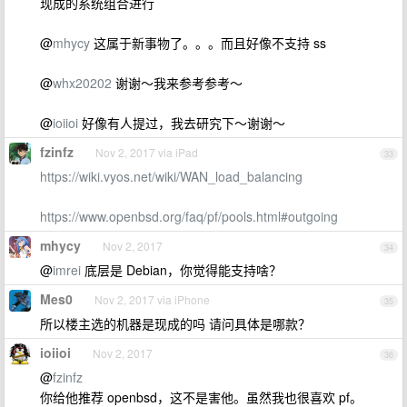
现成的系统组合进行
@
mhycy
这属于新事物了。。。而且好像不支持 ss
@
whx20202
谢谢～我来参考参考～
@
ioiioi
好像有人提过，我去研究下～谢谢～
fzinfz
Nov 2, 2017 via iPad
33
https://wiki.vyos.net/wiki/WAN_load_balancing
https://www.openbsd.org/faq/pf/pools.html#outgoing
mhycy
Nov 2, 2017
34
@
imrei
底层是 Debian，你觉得能支持啥？
Mes0
Nov 2, 2017 via iPhone
35
所以楼主选的机器是现成的吗 请问具体是哪款？
ioiioi
Nov 2, 2017
36
@
fzinfz
你给他推荐 openbsd，这不是害他。虽然我也很喜欢 pf。