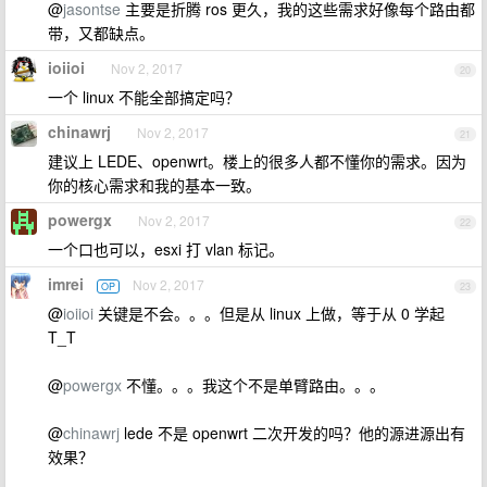
@
jasontse
主要是折腾 ros 更久，我的这些需求好像每个路由都
带，又都缺点。
ioiioi
Nov 2, 2017
20
一个 linux 不能全部搞定吗？
chinawrj
Nov 2, 2017
21
建议上 LEDE、openwrt。楼上的很多人都不懂你的需求。因为
你的核心需求和我的基本一致。
powergx
Nov 2, 2017
22
一个口也可以，esxi 打 vlan 标记。
imrei
Nov 2, 2017
OP
23
@
ioiioi
关键是不会。。。但是从 linux 上做，等于从 0 学起
T_T
@
powergx
不懂。。。我这个不是单臂路由。。。
@
chinawrj
lede 不是 openwrt 二次开发的吗？他的源进源出有
效果？