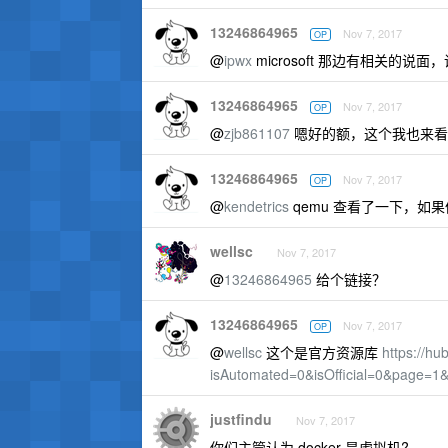
13246864965
Nov 7, 2017
OP
@
ipwx
microsoft 那边有相关的
13246864965
Nov 7, 2017
OP
@
zjb861107
嗯好的额，这个我也来看
13246864965
Nov 7, 2017
OP
@
kendetrics
qemu 查看了一下，
wellsc
Nov 7, 2017
@
13246864965
给个链接？
13246864965
Nov 7, 2017
OP
@
wellsc
这个是官方资源库
https://hu
isAutomated=0&isOfficial=0&page=
justfindu
Nov 7, 2017
你们主管认为 docker 是虚拟机?