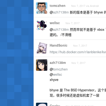
tomczhen
Nov 7, 2017 via Android
@
azh7138m
新的版本是基于 bhyve
wellsc
Nov 7, 2017
@
azh7138m
然而早就不是基于 vbox 
建的。 /不滑稽
HandSonic
Nov 7, 2017
https://hub.docker.com/r/ianblenke/k
azh7138m
Nov 7, 2017
@
tomczhen
@
wellsc
xhyve
bhyve 是 The BSD Hypervis
现，很多时候还是虚拟机套了一层
Cooky