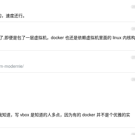
2
 的，速度还行。
2
了,即便是包了一层虚拟机，docker 也还是依赖虚拟机里面的 linux 内核
2
vm-modernie/
2
or，这个我知道，写 vbox 是知道的人多点，因为有的 docker 并不是个优雅的实
2