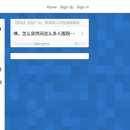
Home
Sign Up
Sign In
【热帖】坐标广州，帮表妹认识攻城狮葛格
›
咦，怎么突然间这么多人围观~~
Promoted by
qwingmix
PRO
装
询