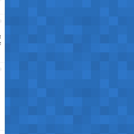
8
做
全
9