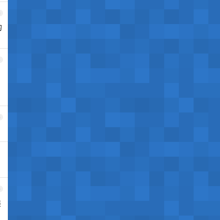
3
的
4
5
6
装