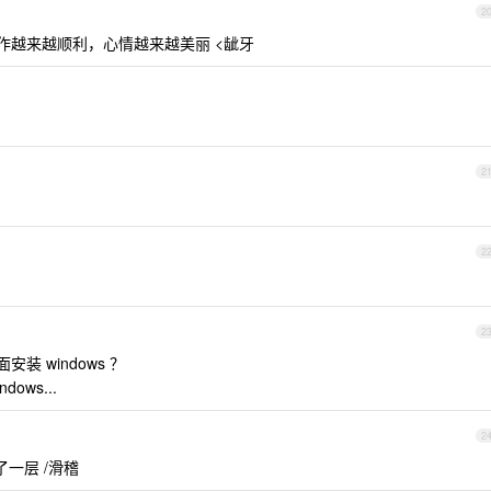
2
作越来越顺利，心情越来越美丽 <龇牙
2
2
2
安装 windows ？
ows...
2
了一层 /滑稽