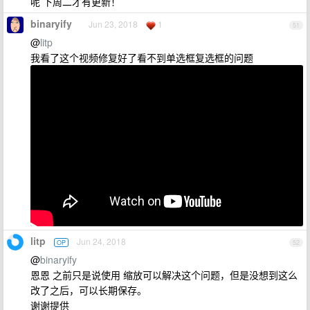
呢 下周二才有更新！
binaryify
Jun 23, 2018
1
51
@
litp
我看了这个视频修复好了看不到单选框复选框的问题
litp
Jun 24, 2018
OP
52
@
binaryify
恩恩 之前只是说使用 缩放可以解决这个问题，但是没想到这么
改了之后，可以长期保存。
谢谢提供