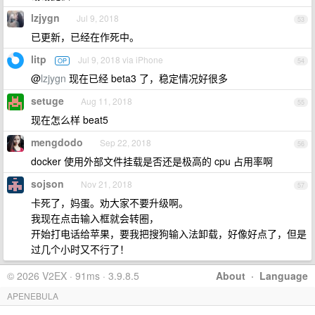
lzjygn
Jul 9, 2018
53
已更新，已经在作死中。
litp
Jul 9, 2018 via iPhone
OP
54
@
lzjygn
现在已经 beta3 了，稳定情况好很多
setuge
Aug 11, 2018
55
现在怎么样 beat5
mengdodo
Sep 22, 2018
56
docker 使用外部文件挂载是否还是极高的 cpu 占用率啊
sojson
Nov 21, 2018
57
卡死了，妈蛋。劝大家不要升级啊。
我现在点击输入框就会转圈，
开始打电话给苹果，要我把搜狗输入法卸载，好像好点了，但是
过几个小时又不行了！
© 2026 V2EX · 91ms · 3.9.8.5
About
·
Language
APENEBULA