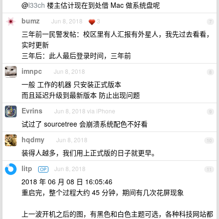
@
l33ch
楼主估计现在到处借 Mac 做系统盘呢
bumz
Jun 8, 2018
3
7
三年前一民警发帖：校区里有人汇报有外星人，我先过去看看，
实时更新
三年后：此人最后登录时间，三年前
imnpc
Jun 8, 2018
8
一般 工作的机器 只安装正式版本
而且延迟升级到最新版本 防止出现问题
Evrins
Jun 8, 2018 via iPhone
9
试过了 sourcetree 会崩溃系统配色不好看
hqdmy
Jun 8, 2018
10
装得人越多，我们用上正式版的日子就更早。
litp
Jun 8, 2018
OP
11
2018 年 06 月 08 日 16:05:46
重启完，整个过程大约 45 分钟，期间有几次花屏现象
上一波开机之后的图，有黑色和白色主题可选，各种科技网站都