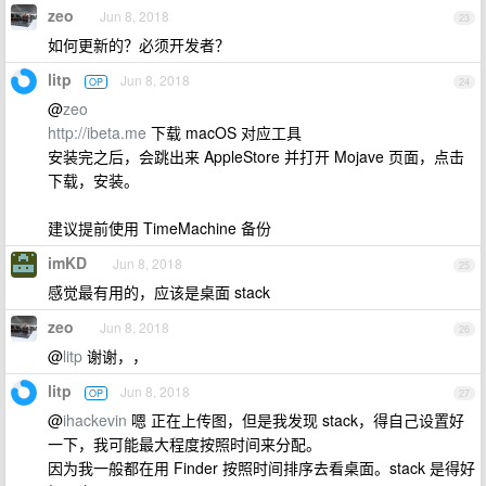
zeo
Jun 8, 2018
23
如何更新的？必须开发者？
litp
Jun 8, 2018
OP
24
@
zeo
http://ibeta.me
下载 macOS 对应工具
安装完之后，会跳出来 AppleStore 并打开 Mojave 页面，点击
下载，安装。
建议提前使用 TimeMachine 备份
imKD
Jun 8, 2018
25
感觉最有用的，应该是桌面 stack
zeo
Jun 8, 2018
26
@
litp
谢谢，，
litp
Jun 8, 2018
OP
27
@
ihackevin
嗯 正在上传图，但是我发现 stack，得自己设置好
一下，我可能最大程度按照时间来分配。
因为我一般都在用 Finder 按照时间排序去看桌面。stack 是得好