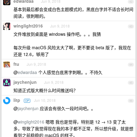
edwardaa
Jun 9, 2018
42
基本到最后都会变成白色主题模式的，黑底白字并不适合长时间
阅读，很刺眼的。
winglight2016
Jun 9, 2018
43
文件堆放到桌面是 windows 操作吧。。。我猜
每次升级 macOS 风险太大了啊，更不要说 beta 版了，我现在
还是 12.6，够用了
ftu
Jun 9, 2018
44
@
edwardaa
个人感觉白底黑字刺眼。。不持久
jaychenjun
Jun 9, 2018
45
知道正式版大概什么时间推送吗？
litp
Jun 10, 2018
OP
46
@
jaychenjun
应该会有很久一段时间吧。。
@
winglight2016
嗯嗯 我也是觉得，特别是 12 → 13 变了太
多，导致了我觉得现在我的本子都不正常，所以想升级，就是想
看到之前稳稳的 macOS 的样子。