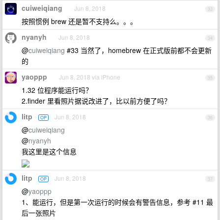
cuiweiqiang
Jun 8, 2018
33
按照惯例 brew 还是暂不支持么。。。
nyanyh
Jun 8, 2018
34
@
cuiweiqiang
#33 当然了，homebrew 在正式版前都不会更新
的
yaoppp
Jun 8, 2018 via iPhone
35
1.32 位程序能运行吗？
2.finder 里看照片据说改进了，比以前方便了吗？
litp
Jun 8, 2018
OP
36
@
cuiweiqiang
@
nyanyh
我这里是这个信息
litp
Jun 8, 2018
OP
37
@
yaoppp
1、能运行，但是第一次运行的时候会有警告信息，参考 #11 最
后一张照片