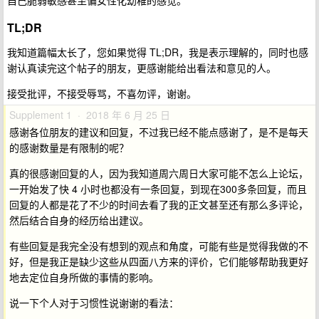
自己脆弱敏感甚至偏女性化幼稚的感觉。
TL;DR
我知道篇幅太长了，您如果觉得 TL;DR，我是表示理解的，同时也感
谢认真读完这个帖子的朋友，更感谢能给出看法和意见的人。
接受批评，不接受辱骂，不喜勿评，谢谢。
Supplement 1 · 2018 年 6 月 25 日
感谢各位朋友的建议和回复，不过我已经不能点感谢了，是不是每天
的感谢数量是有限制的呢？
真的很感谢回复的人，因为我知道周六周日大家可能不怎么上论坛，
一开始发了快 4 小时也都没有一条回复，到现在300多条回复，而且
回复的人都是花了不少的时间去看了我的正文甚至还有那么多评论，
然后结合自身的经历给出建议。
有些回复是我完全没有想到的观点和角度，可能有些是觉得我做的不
好，但是我正是缺少这些从四面八方来的评价，它们能够帮助我更好
地去定位自身所做的事情的影响。
说一下个人对于习惯性说谢谢的看法：