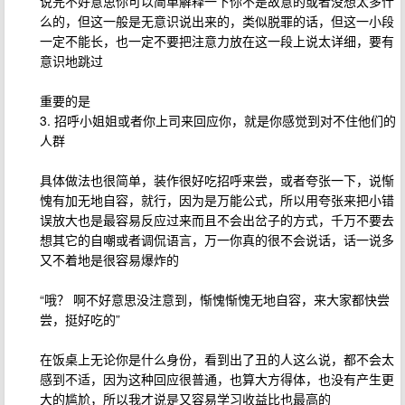
说完不好意思你可以简单解释一下你不是故意的或者没想太多什
么的，但这一般是无意识说出来的，类似脱罪的话，但这一小段
一定不能长，也一定不要把注意力放在这一段上说太详细，要有
意识地跳过
重要的是
3. 招呼小姐姐或者你上司来回应你，就是你感觉到对不住他们的
人群
具体做法也很简单，装作很好吃招呼来尝，或者夸张一下，说惭
愧有加无地自容，就行，因为是万能公式，所以用夸张来把小错
误放大也是最容易反应过来而且不会出岔子的方式，千万不要去
想其它的自嘲或者调侃语言，万一你真的很不会说话，话一说多
又不着地是很容易爆炸的
“哦？ 啊不好意思没注意到，惭愧惭愧无地自容，来大家都快尝
尝，挺好吃的”
在饭桌上无论你是什么身份，看到出了丑的人这么说，都不会太
感到不适，因为这种回应很普通，也算大方得体，也没有产生更
大的尴尬，所以我才说是又容易学习收益比也最高的