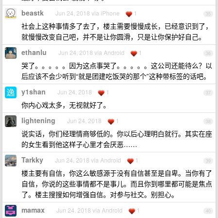
beastk
Jun 24, 2018 via iPhone
1
35
社会上这种事情多了去了，楼主需要慢慢成长，已经意识到了，
就慢慢改变自己吧，并不是让你圆滑，只是让你保护好自己。
ethanlu
Jun 24, 2018 via Android
1
36
哭了。。。。。因为这点事哭了。。。。。这公司还能待么？以
后应该不会少听到“就是团建吃饭哭的那个”这种带标签的话吧。
y1shan
Jun 24, 2018
1
37
你内心戏太多，无视就好了。
lightening
Jun 24, 2018
1
38
说实话，你们经理情商够低的。你以后心理明白就行。其实在座
的女生看到他这样子心里才会厌恶……
Tarkky
Jun 24, 2018 via Android
1
39
楼主要有自信，你这么敏感源于没有自信甚至是自卑。当你有了
自信，你说的这些事情都不是事儿。而且你到哪里都可能是焦点
了。楼主搜搜如何增强自信。对参与社交。别担心。
mamax
Jun 24, 2018 via Android
1
40