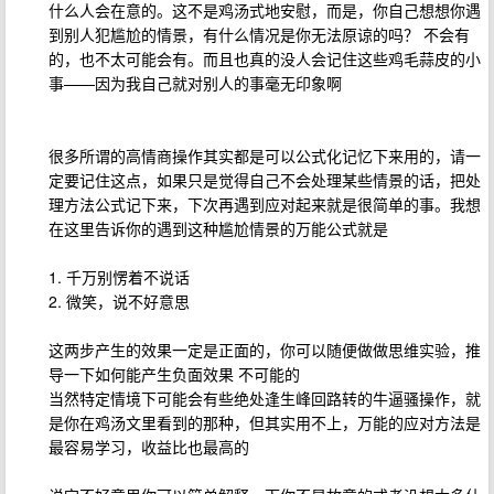
什么人会在意的。这不是鸡汤式地安慰，而是，你自己想想你遇
到别人犯尴尬的情景，有什么情况是你无法原谅的吗？ 不会有
的，也不太可能会有。而且也真的没人会记住这些鸡毛蒜皮的小
事——因为我自己就对别人的事毫无印象啊
很多所谓的高情商操作其实都是可以公式化记忆下来用的，请一
定要记住这点，如果只是觉得自己不会处理某些情景的话，把处
理方法公式记下来，下次再遇到应对起来就是很简单的事。我想
在这里告诉你的遇到这种尴尬情景的万能公式就是
1. 千万别愣着不说话
2. 微笑，说不好意思
这两步产生的效果一定是正面的，你可以随便做做思维实验，推
导一下如何能产生负面效果 不可能的
当然特定情境下可能会有些绝处逢生峰回路转的牛逼骚操作，就
是你在鸡汤文里看到的那种，但其实用不上，万能的应对方法是
最容易学习，收益比也最高的