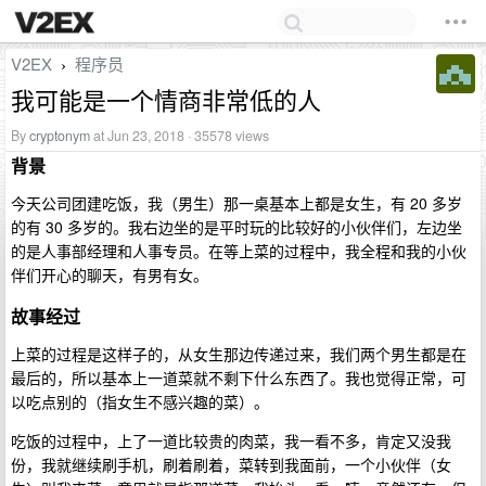
V2EX
程序员
›
我可能是一个情商非常低的人
By
cryptonym
at Jun 23, 2018 · 35578 views
背景
今天公司团建吃饭，我（男生）那一桌基本上都是女生，有 20 多岁
的有 30 多岁的。我右边坐的是平时玩的比较好的小伙伴们，左边坐
的是人事部经理和人事专员。在等上菜的过程中，我全程和我的小伙
伴们开心的聊天，有男有女。
故事经过
上菜的过程是这样子的，从女生那边传递过来，我们两个男生都是在
最后的，所以基本上一道菜就不剩下什么东西了。我也觉得正常，可
以吃点别的（指女生不感兴趣的菜）。
吃饭的过程中，上了一道比较贵的肉菜，我一看不多，肯定又没我
份，我就继续刷手机，刷着刷着，菜转到我面前，一个小伙伴（女