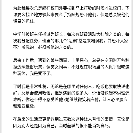
为此我每次总是躲在校门外要挨到马上打铃的时候才进校门，下
课要么找个地方躲起来要么手持圆规恐吓他们，但是总会被他们
轻易的抓住。
中学时被班主任指派为班长，每次有班级活动大扫除之类的，每
次我分配任务，班里的那几个“恶霸”总是来嘲讽我，并恐吓大家
不准听我的，必须听他的之类的。
后来工作后，遇到的某些同事，非常恶心，总是在空闲时开各种
擦边球低俗玩笑，调笑女同事，不过现在职场里的人似乎很吃这
种玩笑，我是受不了。
平时我是非常礼貌，无论是在哪里对任何人，吃饭也罢取快递也
好，总是会使用敬语，但是遇到的很多人，说话没逻辑不讲理还
难听，你还不得不忍受着他 /她继续微笑着应付，让人心里膈应
和难受至极。
在后来的生活里更是遇到过无数次这种让人羞恼的事情，无论是
因为别人还是因为自己，当时羞耻的恨不能当场自尽。