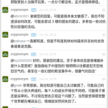
把取笑别人当做开玩笑，一点分寸都没有，这才是情商够低。
cryptonym
Jun 24, 2018
OP
6
@
abmin521
谢谢您的回复，可能是我本身太敏感了，我也不知
道该如何改变，可能会尝试 3 楼的朋友的建议，多参加一些对抗
性比较强的活动。
cryptonym
Jun 24, 2018
OP
7
@
pabupa
一直都知道，但是不知道具体如何描述并且如何去改
善或者说克服。
cryptonym
Jun 24, 2018
OP
8
@
txy2020200
好的，感谢您的建议。至于身体状态是很难脑补
是什么意思呢？是指我帖子中提到的“我明明以往都是怼天怼地
怼空气的，甚至在一些幻想的欺凌事件中，很霸气的回击”
cryptonym
Jun 24, 2018
OP
9
@
gowk
非常感谢，我也知道可能自己太过敏感了，可能自己的
个性从小到大养成的，每个人的成长环境也不同吧。可能骨子里
还是自卑的。不过现在想去正视这个问题了。当然是觉得感觉整
个世界都在嘲讽自己，情绪就突然间失控了。