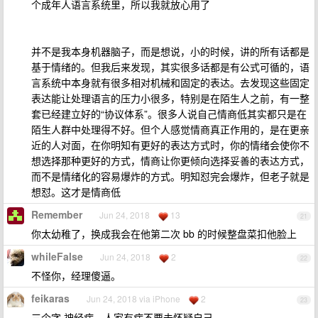
个成年人语言系统里，所以我就放心用了
并不是我本身机器脑子，而是想说，小的时候，讲的所有话都是
基于情绪的。但我后来发现，其实很多话都是有公式可循的，语
言系统中本身就有很多相对机械和固定的表达。去发现这些固定
表达能让处理语言的压力小很多，特别是在陌生人之前，有一整
套已经建立好的“协议体系”。很多人说自己情商低其实都只是在
陌生人群中处理得不好。但个人感觉情商真正作用的，是在更亲
近的人对面，在你明知有更好的表达方式时，你的情绪会使你不
想选择那种更好的方式，情商让你更倾向选择妥善的表达方式，
而不是情绪化的容易爆炸的方式。明知怼完会爆炸，但老子就是
想怼。这才是情商低
Remember
Jun 24, 2018
13
21
你太幼稚了，换成我会在他第二次 bb 的时候整盘菜扣他脸上
whileFalse
Jun 24, 2018
2
22
不怪你，经理傻逼。
feikaras
Jun 24, 2018 via iPhone
2
23
三个字 神经病。人家有病不要去怀疑自己。