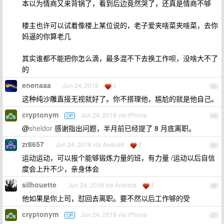
本以为情商又来背锅了，看到后边竟然哭了，还真是情商不够
楼主也许可以试着像楼上某位说的，老子爱夹啥菜夹啥菜，去你
妈逼的你算老几
其实谁都不能把你怎么滴，最多混不下去换工作呗，没啥大不了
的
enenaaa
Jun 24, 2018
1
63
这种纯沙雕直接无视就好了。你不搭理他，尴尬的就是他自己。
cryptonym
Jun 24, 2018 via iPhone
OP
64
@
sheldor
感谢指出问题，半月前已经提了 8 月底离职。
zr8657
Jun 24, 2018 via Android
2
65
运动运动，可以报个能够锻炼力量的班，有力量 /运动以后自信
度会上升不少，亲身体会
silhouette
Jun 24, 2018 via Android
1
66
他如果是你上司，怼回去离职。要不然以后工作够的受
cryptonym
Jun 24, 2018 via iPhone
OP
67