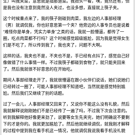
生）叫我夹菜，意思就是指那道菜。我抬头一看，咦，竟然还有，但
是我也没有注意到竟然没人夹过，也没多想，直接就上筷子夹。
这个时候重点来了，我的筷子刚碰到肉菜，我左边的人事部经理
（男）就调侃我，你也好意思第一个夹？他旁边的人事专员也是说着
“难怪你是单身，凭实力单身”之类的话，我就一脸懵逼，都传了一
圈，吃点肉菜都不行吗？这个时候感觉超级尴尬，因为我是觉得女生
们是不吃了，所以传到我了，我也夹了，问题不大啊。
这样的话，我夹也不是，不夹也不是，手已经有点抖了，感觉自己好
像做错了什么事情一样。不过我筷子都碰到食物了，就只能夹回来
了。然后我就很不好意思的在开始吃。
期间人事部经理走开了，我就很懵逼在跟小伙伴们说话，她们说她们
已经转过一圈了，可能人事部经理不知道吧，当然就是感觉特别尴
尬。然后我们又继续了别的话题。
过了一会儿，人事部经理又回来了，又说你不能这么没有礼貌，然后
我就解释说刚刚她们不是已经传了一遍了吗，不过我下次会注意的。
听到我解释他好像更来劲了，说要等女生先夹完，她们明确说不要剩
下的才是你的。我就更加尴尬了。然后他就继续调侃，就我刚才解释
的过程中提到我在看手机这一情况，他就调侃我说我看手机没礼貌