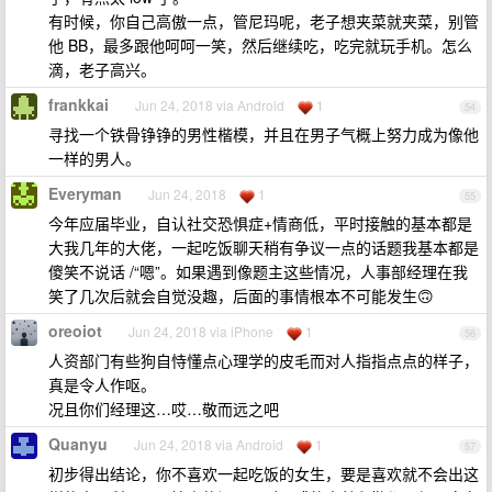
有时候，你自己高傲一点，管尼玛呢，老子想夹菜就夹菜，别管
他 BB，最多跟他呵呵一笑，然后继续吃，吃完就玩手机。怎么
滴，老子高兴。
frankkai
Jun 24, 2018 via Android
1
54
寻找一个铁骨铮铮的男性楷模，并且在男子气概上努力成为像他
一样的男人。
Everyman
Jun 24, 2018
1
55
今年应届毕业，自认社交恐惧症+情商低，平时接触的基本都是
大我几年的大佬，一起吃饭聊天稍有争议一点的话题我基本都是
傻笑不说话 /“嗯”。如果遇到像题主这些情况，人事部经理在我
笑了几次后就会自觉没趣，后面的事情根本不可能发生🙃
oreoiot
Jun 24, 2018 via iPhone
1
56
人资部门有些狗自恃懂点心理学的皮毛而对人指指点点的样子，
真是令人作呕。
况且你们经理这…哎…敬而远之吧
Quanyu
Jun 24, 2018 via Android
1
57
初步得出结论，你不喜欢一起吃饭的女生，要是喜欢就不会出这