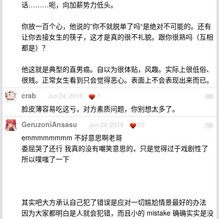
话………呃，向加薪势力低头。
你放一百个心，他说的”你不就脱单了吗“是绝对不可能的。还有
让你去接女生的筷子，这才是真的很不礼貌。跟你很熟吗（互相
都是）？
他这就是典型的直男癌。自以为很体贴，风趣。实际上很低俗、
很贱。正常女生看到只会觉得恶心。表面上不会表现出来而已。
crab
Jun 24, 2018
7
18
脸皮薄容易吃这亏，对方素质问题，你别想太多了。
GeruzoniAnsasu
Jun 24, 2018
20
19
emmmmmmmm 不好意思啊老哥
委屈哭了还行 我真的没有嘲笑意思的，只是觉得过于戏剧性了
所以噗嗤了一下
其实吧大方承认自己犯了错误是应对一切尴尬情景最好的办法
因为大家都明白是人就会犯错，而且小的 mistake 确确实实是没