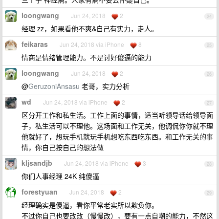
loongwang
Jun 24, 2018
2
24
经理 zz，如果看他不爽&自己有实力，走人。
feikaras
Jun 24, 2018 via iPhone
8
25
情商是情绪管理能力。不是讨好傻逼的能力
loongwang
Jun 24, 2018
2
26
@
GeruzoniAnsasu
老哥，实力分析
wd
Jun 24, 2018 via iPhone
2
27
区分开工作和私生活。工作上面的事情，适当听领导话给领导面
子，私生活可以不理他。这场面和工作无关，他调侃你你就不理
他就好了，想玩手机就玩手机想吃东西吃东西。和工作无关的事
情，你自己按自己的想法做
kljsandjb
Jun 24, 2018 via iPhone
3
28
你们人事经理 24K 纯傻逼
forestyuan
Jun 24, 2018
2
29
经理确实是傻逼，看你平常老实所以欺负你。
不过你自己也要改改（慢慢改），要有一点自嘲的能力，不然这