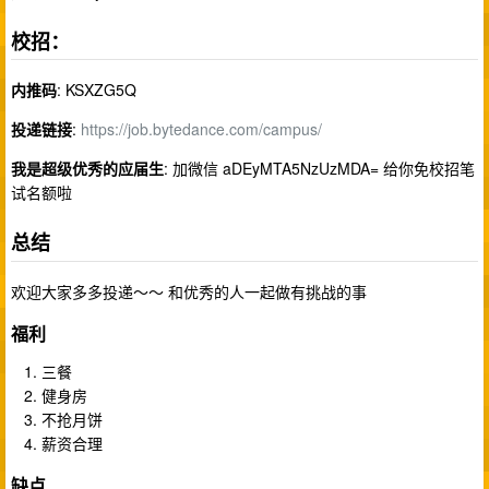
校招：
内推码
: KSXZG5Q
投递链接
:
https://job.bytedance.com/campus/
我是超级优秀的应届生
: 加微信 aDEyMTA5NzUzMDA= 给你免校招笔
试名额啦
总结
欢迎大家多多投递～～ 和优秀的人一起做有挑战的事
福利
三餐
健身房
不抢月饼
薪资合理
缺点