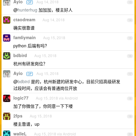
Ayio
Aug 14, 2018
OP
13
@
hunterhug
加加加，楼主好人
ctaodream
Aug 14, 2018
14
确实很靠谱
famliymain
Aug 15, 2018
15
python 后端有吗?
bdbird
Aug 15, 2018
16
杭州有研发岗位？
Ayio
Aug 15, 2018
OP
17
@
bdbird
是的，杭州新建的研发中心，目前只招高级研发
过段时间，应该会有普通岗位开放
logic77
Aug 15, 2018 via Android
18
加了你微信了，你同意一下下喽
2fps
Aug 15, 2018
19
楼主靠谱，up
walleL
Aug 15, 2018 via Android
20