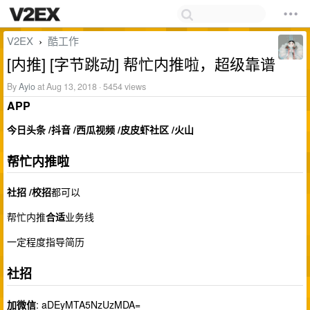
V2EX
酷工作
›
[内推] [字节跳动] 帮忙内推啦，超级靠谱
By
Ayio
at Aug 13, 2018 · 5454 views
APP
今日头条 /抖音 /西瓜视频 /皮皮虾社区 /火山
帮忙内推啦
社招 /校招
都可以
帮忙内推
合适
业务线
一定程度指导简历
社招
加微信
: aDEyMTA5NzUzMDA=