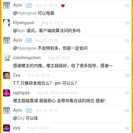
Ayio
Aug 22, 2018
1
OP
28
@
hiyangyue
可以电面
hiyangyue
Aug 23, 2018
29
@
Ayio
请问，客户端岗算法问的多吗
Ayio
Aug 23, 2018
OP
30
@
hiyangyue
不会特别多，但是一定会问
xiaofengchen
Aug 23, 2018
31
感谢楼主的内推，楼主超级好，给了很多指导，感谢～
Zey
Aug 23, 2018
32
T.T 只推研发岗位么？ pm 可以么？
tgjztgqs
Aug 23, 2018 via Android
33
楼主超级靠谱 超级耐心 会帮你看合适的岗位 感谢！
Ayio
Aug 23, 2018
OP
34
@
Zey
可以哇
zyg
Aug 24, 2018
35