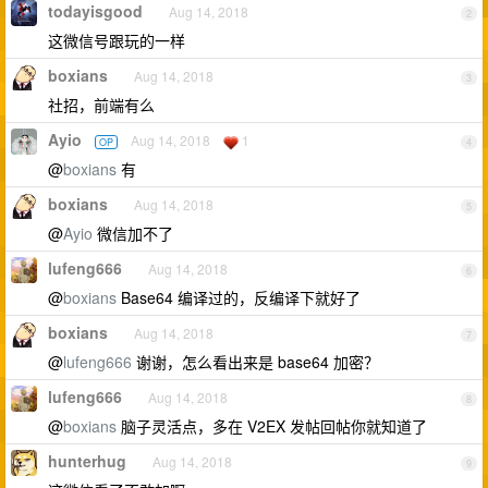
todayisgood
Aug 14, 2018
2
这微信号跟玩的一样
boxians
Aug 14, 2018
3
社招，前端有么
Ayio
Aug 14, 2018
1
OP
4
@
boxians
有
boxians
Aug 14, 2018
5
@
Ayio
微信加不了
lufeng666
Aug 14, 2018
6
@
boxians
Base64 编译过的，反编译下就好了
boxians
Aug 14, 2018
7
@
lufeng666
谢谢，怎么看出来是 base64 加密？
lufeng666
Aug 14, 2018
8
@
boxians
脑子灵活点，多在 V2EX 发帖回帖你就知道了
hunterhug
Aug 14, 2018
9