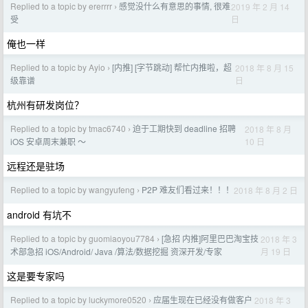
Replied to a topic by ererrrr
感觉没什么有意思的事情, 很难
2019 年 2 月 14
›
日
受
俺也一样
Replied to a topic by Ayio
[内推] [字节跳动] 帮忙内推啦，超
2018 年 8 月 15
›
日
级靠谱
杭州有研发岗位？
Replied to a topic by tmac6740
迫于工期快到 deadline 招聘
2018 年 8 月
›
10 日
iOS 安卓周末兼职 ～
远程还是驻场
Replied to a topic by wangyufeng
P2P 难友们看过来！！！
2018 年 8 月 2 日
›
android 有坑不
Replied to a topic by guomiaoyou7784
[急招 内推]阿里巴巴淘宝技
2018 年 3
›
月 19 日
术部急招 iOS/Android/ Java /算法/数据挖掘 资深开发/专家
这是要专家吗
Replied to a topic by luckymore0520
应届生现在已经没有做客户
2018 年 3
›