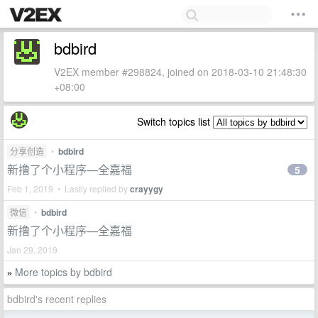
bdbird
V2EX member #298824, joined on 2018-03-10 21:48:30
+08:00
Switch topics list
分享创造
•
bdbird
新撸了个小程序—全嘉福
5
Feb 1, 2019 • Lastly replied by
crayygy
微信
•
bdbird
新撸了个小程序—全嘉福
Jan 29, 2019
More topics by bdbird
»
bdbird's recent replies