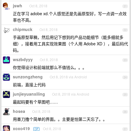
jswh
Oct 8, 2018
21
正在学习 adobe xd.个人感觉还是先画原型好，写一点调一点效
率也不高。
chipmuck
Oct 8, 2018
22
手画原型草稿，然后用记下想到的产品功能细节（能多细就多
细），接着用工具实现效果图（个人用 Adobe XD ），最后码代
码。
wszbdyyy
Oct 8, 2018
23
你觉得设计和前端就那么不值钱么。。。
sunzongzheng
Oct 8, 2018 via Android
24
前端，直接上代码
junjieyuanxiling
Oct 8, 2018 via Android
25
最起码要有个草图吧……
hosea
Oct 8, 2018
26
用墨刀撸个简单的界面。。主要是怕第二天忘了。。
xoxo419
Oct 8, 2018
OP
27