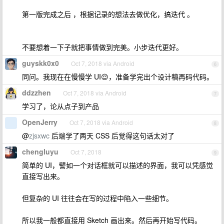
第一版完成之后 ，根据记录的想法去做优化，搞迭代 。
不要想着一下子就把事情做到完美。小步迭代更好。
guyskk0x0
Oct 7, 2018 via Android
6
同问。我现在在慢慢学 UI😌，准备学完出个设计稿再码代码。
ddzzhen
Oct 7, 2018 via Android
7
学习了，论从点子到产品
OpenJerry
Oct 7, 2018 via Android
8
@
zjsxwc
后端学了两天 CSS 后觉得这句话太对了
chengluyu
Oct 7, 2018
9
简单的 UI，譬如一个对话框就可以描述的界面，我可以凭感觉
直接写出来。
但复杂的 UI 往往会在写的过程中陷入一些细节。
所以我一般都直接用 Sketch 画出来。然后再开始写代码。