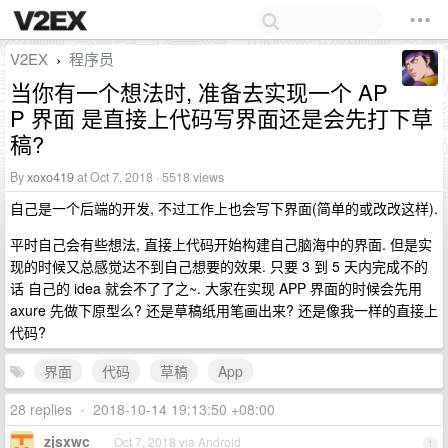
V2EX
程序员
›
当你有一个想法时, 准备去实现一个 AP
P 界面 是直接上代码写界面还是会先打下草
稿?
By
xoxo419
at Oct 7, 2018 · 5518 views
自己是一个后端的开发, 不过工作上也会写下界面(简单的或改改这样).
平时自己会有些想法, 直接上代码开始构建自己脑海中的界面. 但是实
现的时候又总感觉达不到自己想要的效果. 只要 3 到 5 天内完成不的
话 自己的 idea 就会不了了之~. 大家在实现 APP 界面的时候会先用
axure 先做下原型么? 还是草稿纸用笔画出来? 还是像我一样的直接上
代码?
界面
代码
草稿
App
28 replies
•
2018-10-14 19:13:50 +08:00
zjsxwc
Oct 7, 2018 via Android
1