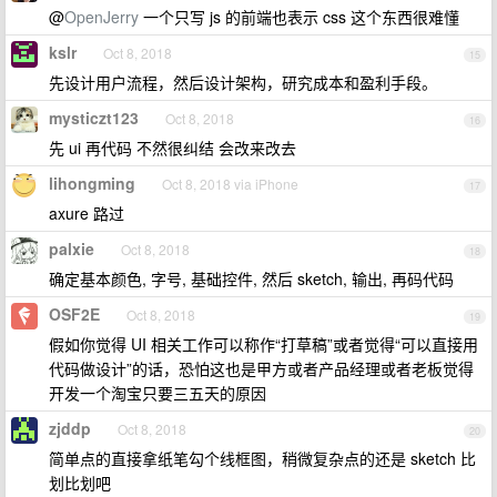
@
OpenJerry
一个只写 js 的前端也表示 css 这个东西很难懂
kslr
Oct 8, 2018
15
先设计用户流程，然后设计架构，研究成本和盈利手段。
mysticzt123
Oct 8, 2018
16
先 ui 再代码 不然很纠结 会改来改去
lihongming
Oct 8, 2018 via iPhone
17
axure 路过
palxie
Oct 8, 2018
18
确定基本颜色, 字号, 基础控件, 然后 sketch, 输出, 再码代码
OSF2E
Oct 8, 2018
19
假如你觉得 UI 相关工作可以称作“打草稿”或者觉得“可以直接用
代码做设计”的话，恐怕这也是甲方或者产品经理或者老板觉得
开发一个淘宝只要三五天的原因
zjddp
Oct 8, 2018
20
简单点的直接拿纸笔勾个线框图，稍微复杂点的还是 sketch 比
划比划吧