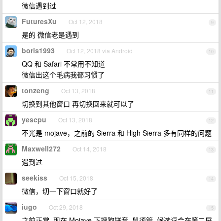
微信遇到过
FuturesXu
Oct 12, 2018
9
是的 微信老是遇到
boris1993
Oct 12, 2018 via Android
10
QQ 和 Safari 不常用不知道
微信出这个毛病我都习惯了
tonzeng
Oct 13, 2018
11
切换到其他窗口 再切换回来就可以了
yescpu
Oct 13, 2018
12
不光是 mojave，之前的 Sierra 和 High Sierra 多有同样的问题
Maxwell272
Oct 14, 2018
13
遇到过
seekiss
Oct 15, 2018
14
微信，切一下窗口就好了
iugo
Oct 29, 2018
15
之前正常, 现在 Mojave 下搜狗拼音, 鼠须管, 候选词会在第二屏