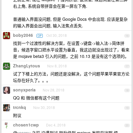
右上角, 系统自带拼音会在第一屏左下角.
普通输入界面没问题, 但是 Google Docs 中会出现. 应该是复杂
的输入界面会出问题, 输入法焦点丢失.
boby2046
Oct 30, 2018
OP
16
找到一个过渡性的解决方案，在设置->键盘->输入法->简体拼
音，候选字窗口把水平设置为垂直，我这边就没出现过了，看来
是 mojave beta3 引入的问题，之前 10.13 是没有这个选项的。
ZhangLytous
Nov 8, 2018
17
试了下楼上的方法，问题还是没解决，这个问题苹果苹果官方论
坛存在好久了。。。
sonyxperia
Nov 28, 2018
18
QQ 和 微信都有这个问题
trcnkq
Nov 30, 2018
19
附议
chosen1cwp
Dec 4, 2018
20
@
yescpu
之前 没遇到过 刚升级到 mojave 发现巨坑啊 烦。。