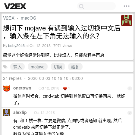
V2EX
macOS
›
想问下 mojave 有遇到输入法切换中文后
，输入条在左下角无法输入的么？
By
boby2046
at Oct 12, 2018 · 7071 views
感觉这个好像经常碰到啊，比较烦人，只能杀程序再启
输入
mojave
切换
碰到
24 replies
•
2020-03-03 10:19:10 +08:00
onetown
Oct 12, 2018
1
1
微信有时候会，cmd+tab 切换到其他窗口再切换回来， 就好
了。
alexlip
Oct 12, 2018
2
有. 和 1 楼一样. 主要是微信, 点图标或者通知 就出现, 然后
cmd+tab 来回切换下就正常了.
我以为是百度输入法的问题...