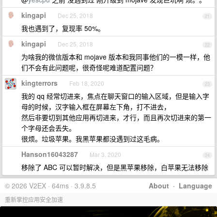
kingapi
Dec 25, 2018
21
我也遇到了，复现率 50%。
kingapi
Dec 25, 2018
22
为啥我的微信版本和 mojave 版本和我同事他们的一模一样，他
们不会有此问题呢，很奇怪呢难道配置问题？
kingterrors
Feb 18, 2020
23
我的 qq 经常切进来，焦点在聊天窗口的输入区域，但是输入字
母的时候，汉字输入框在屏幕左下角，打不进去，
然后非要切到其他应用再切进来，才行，而且再次切进来的第一
个字母还会丢失。
很烦。垃圾苹果。我黑苹果都没遇到过这毛病。
Hanson16043287
Mar 3, 2020
24
移除了 ABC 可以暂时解决，但是黑苹果移除，白苹果无法移除
© 2026 V2EX · 64ms · 3.9.8.5
About
·
Language
重新掌控应用安全加速