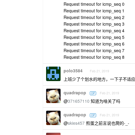
Request timeout for icmp_seq 0
Request timeout for icmp_seq 1
Request timeout for icmp_seq 2
Request timeout for icmp_seq 3
Request timeout for icmp_seq 4
Request timeout for icmp_seq 5
Request timeout for icmp_seq 6
Request timeout for icmp_seq 7
Request timeout for icmp_seq 8
polo3584
Feb 21, 2019
上班少了个划水的地方，一下子不适
quadrapop
Feb 21, 2019
OP
@
371657110
知道为啥关了吗
quadrapop
Feb 21, 2019
OP
@
skies457
煎蛋之前言说也爬的-_-