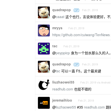
quadrapop
Feb 21, 2019
OP
@
caaat
这个也行，言说体验更好，不用
mryys
Feb 21, 2019
https://github.com/cuiwang/TenNews
tsc
Feb 21, 2019
@
peyppicp
身为一个划水那么久的人
quadrapop
Feb 21, 2019
OP
@
tsc
可以一直 F5，这个最关键
liuzhaowei55
Feb 21, 2019 via Android
readhub.com
也挺不错的
jeremaihloo
Feb 21, 2019
@
liuzhaowei55
#35
readhub.com
跳