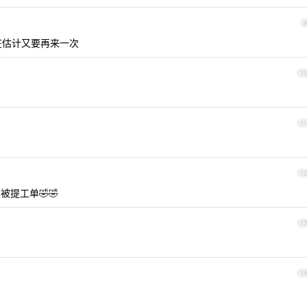
9
现在估计又要再来一次
10
11
12
提工单🤣🤣
13
14