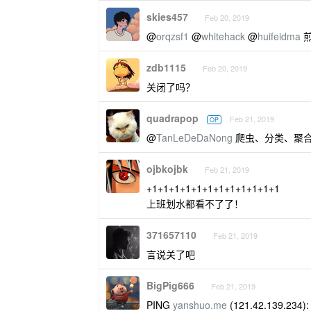
skies457
Feb 20, 2019
@
orqzsf1
@
whitehack
@
huifeidma
煎
zdb1115
Feb 20, 2019
关闭了吗？
quadrapop
Feb 21, 2019
OP
@
TanLeDeDaNong
爬虫、分类、聚合
ojbkojbk
Feb 21, 2019
+1+1+1+1+1+1+1+1+1+1+1+1
上班划水都看不了了！
371657110
Feb 21, 2019
言说关了吧
BigPig666
Feb 21, 2019
PING
yanshuo.me
(121.42.139.234): 