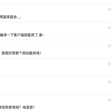
30
跳来跳去-_-
31
编译一下客户端就能用了,香~
32
，我很好奇那个网站能有啥！
33
34
35
转到狗爹官网？啥意思？