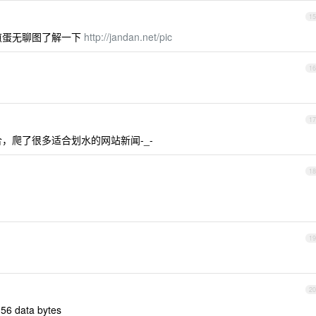
15
蛋无聊图了解一下
http://jandan.net/pic
16
17
，爬了很多适合划水的网站新闻-_-
18
19
20
56 data bytes