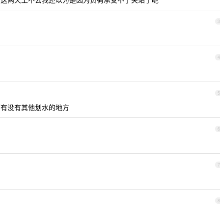
3
4
5
下有没有其他划水的地方
6
7
8