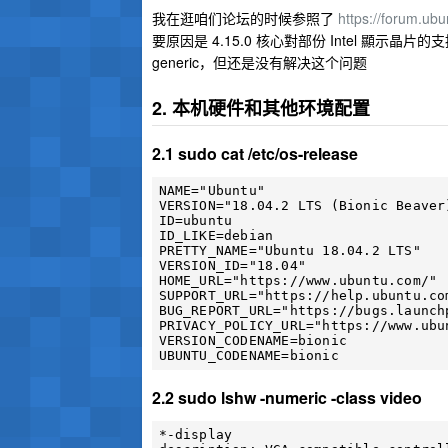
我在逛咱们论坛的时候参照了
https://forum.ub
要原因是 4.15.0 核心對部份 Intel 顯示晶片的
generic，但还是没有解决这个问题
2. 本机硬件和其他环境配置
2.1 sudo cat /etc/os-release
NAME="Ubuntu"

VERSION="18.04.2 LTS (Bionic Beaver)
ID=ubuntu

ID_LIKE=debian

PRETTY_NAME="Ubuntu 18.04.2 LTS"

VERSION_ID="18.04"

HOME_URL="https://www.ubuntu.com/"

SUPPORT_URL="https://help.ubuntu.com
BUG_REPORT_URL="https://bugs.launchp
PRIVACY_POLICY_URL="https://www.ubu
VERSION_CODENAME=bionic

2.2 sudo lshw -numeric -class video
*-display
