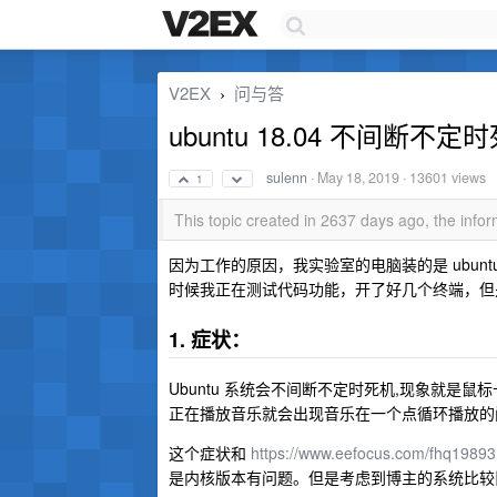
V2EX
问与答
›
ubuntu 18.04 不间断不定
sulenn
·
May 18, 2019
· 13601 views
1
This topic created in 2637 days ago, the inf
因为工作的原因，我实验室的电脑装的是 ubunt
时候我正在测试代码功能，开了好几个终端，但
1. 症状：
Ubuntu 系统会不间断不定时死机,现象就是鼠标卡
正在播放音乐就会出现音乐在一个点循环播放的
这个症状和
https://www.eefocus.com/fhq1989
是内核版本有问题。但是考虑到博主的系统比较旧 u