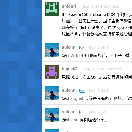
shionri
May 18, 2019 via Android
thinkpad e450 + ubunt
界面），日志显示蓝牙显卡主板有警告，
现在换了 dell 就没事了，虽然 cpu 
原因不明，怀疑是驱动支持和电源管理
sulenn
May 18, 2019
OP
@
imWBB
不用桌面的话，一下子不能
hcymk2
May 18, 2019 via Android
电脑换过一次主板，之后就有这样的问
sulenn
May 18, 2019
OP
@
changnet
应该是没有的问题的，我
sulenn
May 18, 2019
OP
@
shionri
感谢经验分享。