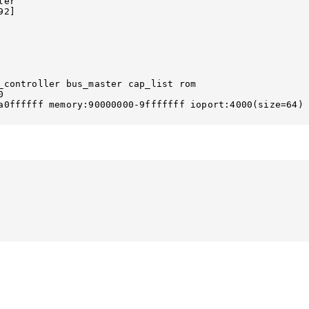
er

2]

_controller bus_master cap_list rom



a0ffffff memory:90000000-9fffffff ioport:4000(size=64) 