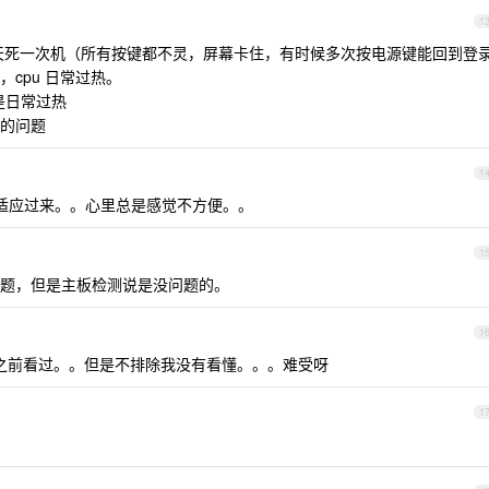
1
u1804 平均一天死一次机（所有按键都不灵，屏幕卡住，有时候多次按电源键能回到登
cpu 日常过热。
还是日常过热
的问题
1
适应过来。。心里总是感觉不方便。。
1
题，但是主板检测说是没问题的。
1
之前看过。。但是不排除我没有看懂。。。难受呀
1