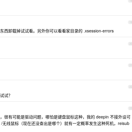
1
1
载掉试试看。另外你可以看看家目录的 .xsession-errors
2
2
2
试试？
2
很有可能是驱动问题，哪怕是键盘鼠标这种，我的 deepin 不接外设可
/无线鼠标（现在还没查出是哪个）就有一定概率发生这种死机，reisub