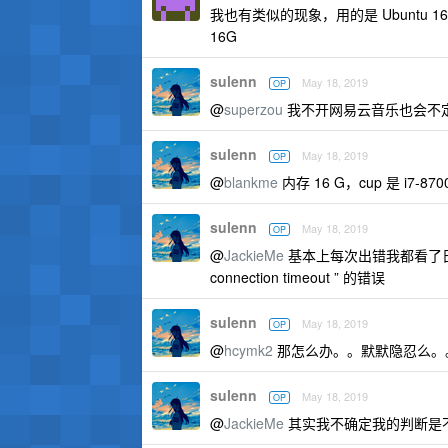
我也有类似的现象，用的是 Ubuntu 
16G
sulenn
May 18, 2019
OP
@
superzou
我不开网易云音乐也会不定
sulenn
May 18, 2019
OP
@
blankme
内存 16 G，cup 是 i7-8700
sulenn
May 18, 2019
OP
@
JackieMe
基本上每次出错我都看了日
connection timeout ” 的错误
sulenn
May 18, 2019
OP
@
hcymk2
那怎么办。。默默隐忍么。
sulenn
May 18, 2019
OP
@
JackieMe
其实我不确定我的判断是