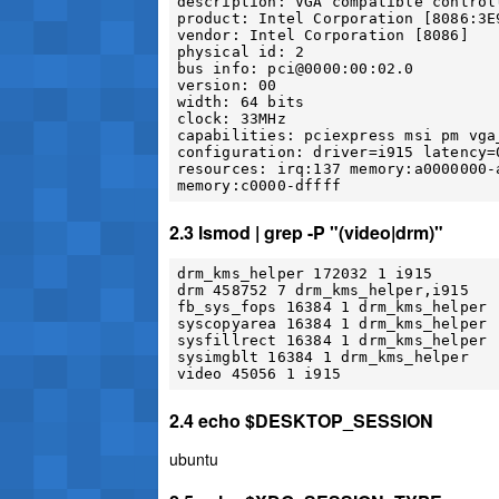
description: VGA compatible controll
product: Intel Corporation [8086:3E9
vendor: Intel Corporation [8086]

physical id: 2

bus info: pci@0000:00:02.0

version: 00

width: 64 bits

clock: 33MHz

capabilities: pciexpress msi pm vga
configuration: driver=i915 latency=0
resources: irq:137 memory:a0000000-
2.3 lsmod | grep -P "(video|drm)"
drm_kms_helper 172032 1 i915

drm 458752 7 drm_kms_helper,i915

fb_sys_fops 16384 1 drm_kms_helper

syscopyarea 16384 1 drm_kms_helper

sysfillrect 16384 1 drm_kms_helper

sysimgblt 16384 1 drm_kms_helper

2.4 echo $DESKTOP_SESSION
ubuntu