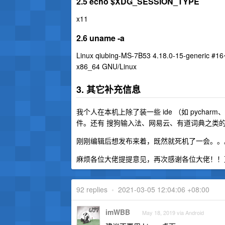
2.5 echo $XDG_SESSION_TYPE
x11
2.6 uname -a
Linux qiubing-MS-7B53 4.18.0-15-generic #
x86_64 GNU/Linux
3. 其它补充信息
我个人在本机上除了装一些 ide （如 pycharm
件。还有 搜狗输入法、网易云、有道词典之类
刚刚编辑后想发布来着，既然就死机了一会。。
麻烦各位大佬提提意见，再次感谢各位大佬！！
92 replies
•
2021-03-05 12:04:06 +08:00
imWBB
May 18, 2019 via Android