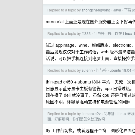
Replied to a topic by
zhongchengyong
Java
下载 j
›
›
mercurial 上面还是现在国外服务器上面下
Replied to a topic by
fff333
问与答
有可以在 Linu
›
›
试过 appimage，wine，麒麟版本，electron
最后发现仅仅对于工作的话，web 版本最简洁最好用。。
话说，可以把手机连接到电脑上面，直接操控手
Replied to a topic by
sulenn
问与答
ubuntu 18.
›
›
thinkpad e450 + ubuntu1804
日志显示蓝牙显卡主板有警告，cpu 日常过热。
现在换了 dell 就没事了，虽然 cpu 还是日常过
原因不明，怀疑是驱动支持和电源管理的问题
Replied to a topic by
linmaoxe2v
问与答
Linux 
›
›
面，好麻烦啊，你们是怎么处理的啊
tty 工作台切换，或者远程开个窗口图形化界面也