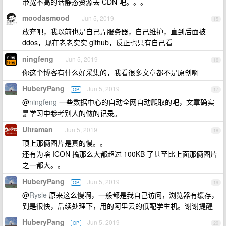
带宽不高的话静态资源丢 CDN 吧。。。
moodasmood
Jun 5, 2019
15
放弃吧，我以前也是自己弄服务器，自己维护，直到后面被
ddos，现在老老实实 github，反正也只有自己看
ningfeng
Jun 5, 2019
16
你这个博客有什么好采集的，我看很多文章都不是原创啊
HuberyPang
Jun 5, 2019
OP
17
@
ningfeng
一些数据中心的自动全网自动爬取的吧，文章确实
是学习中参考别人的做的记录。
Ultraman
Jun 5, 2019
18
顶上那俩图片是真的慢。。
还有为啥 ICON 搞那么大都超过 100KB 了甚至比上面那俩图片
之一都大。。
HuberyPang
Jun 5, 2019
OP
19
@
Rysle
原来这么慢啊，一般都是我自己访问，浏览器有缓存，
到是很快，后续处理下，用的阿里云的低配学生机。谢谢提醒
HuberyPang
Jun 5, 2019
OP
20