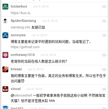
luxiaokuo
Jun 6, 2019
71
https://kuo.lu
SpiderXiantang
Jun 6, 2019
72
xiantang.info
友链已加
sunnywx
Jun 6, 2019
73
博客主要是来记录平时遇到的坑和问题，当成笔记了，
https://gofinall.com
ontheway1215
Jun 6, 2019
74
老哥你的当前在线人数是怎么统计的？
krixaar
Jun 6, 2019
75
我的博客主要是个伪装，真正的业务和博客无关，所以也不在乎
访问量😈
vincel
Jun 6, 2019
76
@
silenceshell
一般初学者拿来练手就挑这些小站啊 不然搞淘宝
天猫？怕不是牙签搅水缸 hhh
lxg1421
Jun 6, 2019
77