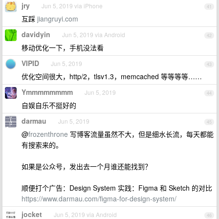
jry
Jun 5, 2019 via iPhone
41
互踩
jiangruyi.com
davidyin
Jun 5, 2019 via Android
42
移动优化一下，手机没法看
VIPID
Jun 5, 2019
43
优化空间很大，http/2，tlsv1.3，memcached 等等等等……
Ymmmmmmmm
Jun 5, 2019
44
自娱自乐不挺好的
darmau
Jun 5, 2019
45
@
frozenthrone
写博客流量虽然不大，但是细水长流，每天都能
有搜索来的。
如果是公众号，发出去一个月谁还能找到？
顺便打个广告：Design System 实践：Figma 和 Sketch 的对比
https://www.darmau.com/figma-for-design-system/
jocket
Jun 5, 2019 via Android
46