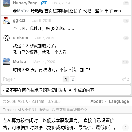
HuberyPang
Jun 6, 2019
OP
97
@
MoTao
哈哈哈 首页缓存时间延长了 也把一些 js 用了 cdn
ggicci
Jun 6, 2019
98
不卡啊，我秒开，贼 jb 流畅。。。
tankren
Jun 7, 2019
99
我这 2-3 秒就加载完了。
我自己的博客，就我一个人看。
MoTao
May 14, 2020
100
时隔 343 天，再次访问，不错不错，加油！
Page 1
1
of 2
2
• 请不要在回答技术问题时复制粘贴 AI 生成的内容
© 2026 V2EX · 231ms · 3.9.8.5
About
·
Language
Tensdaq AI大模型接口服务商 - 以零散用量享渠道价格
在AI算力较空闲时，以低成本获取算力。 直接自己设置价
›
格，可根据实时数据（竞价成功均价、最高价、最低价），