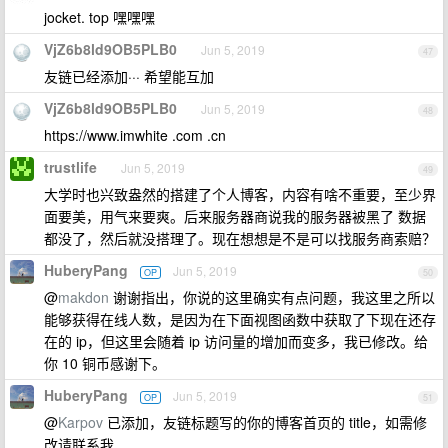
jocket. top 嘿嘿嘿
VjZ6b8ld9OB5PLB0
Jun 5, 2019
47
友链已经添加··· 希望能互加
VjZ6b8ld9OB5PLB0
Jun 5, 2019
48
https://www.imwhite .com .cn
trustlife
Jun 5, 2019
49
大学时也兴致盎然的搭建了个人博客，内容有啥不重要，至少界
面要美，用气来要爽。后来服务器商说我的服务器被黑了 数据
都没了，然后就没搭理了。现在想想是不是可以找服务商索赔？
HuberyPang
Jun 5, 2019
OP
50
@
makdon
谢谢指出，你说的这里确实有点问题，我这里之所以
能够获得在线人数，是因为在下面视图函数中获取了下现在还存
在的 ip，但这里会随着 ip 访问量的增加而变多，我已修改。给
你 10 铜币感谢下。
HuberyPang
Jun 5, 2019
OP
51
@
Karpov
已添加，友链标题写的你的博客首页的 title，如需修
改请联系我