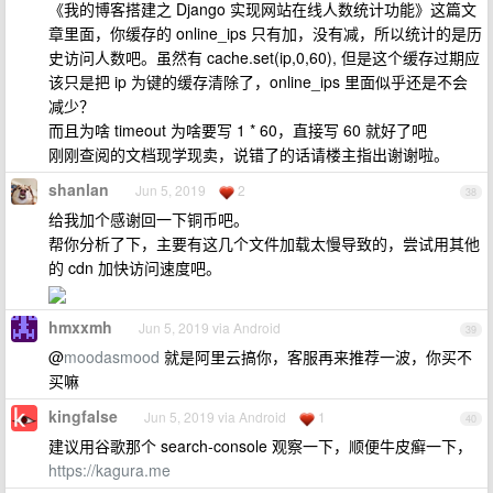
《我的博客搭建之 Django 实现网站在线人数统计功能》这篇文
章里面，你缓存的 online_ips 只有加，没有减，所以统计的是历
史访问人数吧。虽然有 cache.set(ip,0,60), 但是这个缓存过期应
该只是把 ip 为键的缓存清除了，online_ips 里面似乎还是不会
减少？
而且为啥 timeout 为啥要写 1 * 60，直接写 60 就好了吧
刚刚查阅的文档现学现卖，说错了的话请楼主指出谢谢啦。
shanlan
Jun 5, 2019
2
38
给我加个感谢回一下铜币吧。
帮你分析了下，主要有这几个文件加载太慢导致的，尝试用其他
的 cdn 加快访问速度吧。
hmxxmh
Jun 5, 2019 via Android
39
@
moodasmood
就是阿里云搞你，客服再来推荐一波，你买不
买嘛
kingfalse
Jun 5, 2019 via Android
1
40
建议用谷歌那个 search-console 观察一下，顺便牛皮癣一下，
https://kagura.me