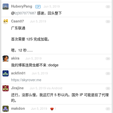
HuberyPang
Jun 5, 2019
OP
32
@
lzj307077687
感谢，回头整下
Caan07
Jun 5, 2019
33
广东联通
首次需要 12S 完成加载。
嗯，12 秒......
akira
Jun 5, 2019
34
我的博客连爬虫都不来 :dodge
ackfin01
Jun 5, 2019
35
https://skyrover.me
Jirajine
Jun 5, 2019 via Android
36
还行，没那么慢，我这打开 5 秒以内。国外 IP 可能是挂了代理
的。
makdon
Jun 5, 2019
1
37