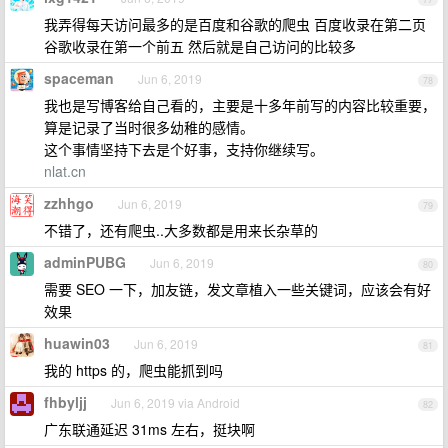
我弄得每天访问最多的是百度和谷歌的爬虫 百度收录在第二页
谷歌收录在第一个前五 然后就是自己访问的比较多
spaceman
Jun 6, 2019
78
我也是写博客给自己看的，主要是十多年前写的内容比较重要，
算是记录了当时很多幼稚的感情。
这个事情坚持下去是个好事，支持你继续写。
nlat.cn
zzhhgo
Jun 6, 2019
79
不错了，还有爬虫..大多数都是用来长杂草的
adminPUBG
Jun 6, 2019
80
需要 SEO 一下，加友链，发文章植入一些关键词，应该会有好
效果
huawin03
Jun 6, 2019
81
我的 https 的，爬虫能抓到吗
fhbyljj
Jun 6, 2019 via Android
82
广东联通延迟 31ms 左右，挺块啊