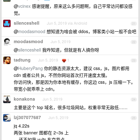
@
vcinex
感谢提醒，原来这么多问题啊，自己平常访问都没感
觉。
silenceshell
Jun 5, 2019 via Android
21
@
moodasmood
想知道为啥会被 ddos，博客类小站一般不会吧
moodasmood
Jun 5, 2019
22
@
silenceshell
我咋知道，但就是有人搞你呀
tadtung
Jun 5, 2019
1
23
@
HuberyPang
你的静态资源太大，建议 css，js，图片都用
cdn 或者公共 js，不然你网站首次打开速度太慢。
你访问快，那是因为你本地有缓存，你这边 css，js 压缩一下。
带宽小就乖乖上 cdn。
konakona
Jun 5, 2019
24
主要是这个 top 域名，很多垃圾网站，权重非常无敌低……
lzj307077687
Jun 5, 2019
25
jq 4.22s
两张 banner 图都在 2~3s 上
....还不如我 vultr 东京节点