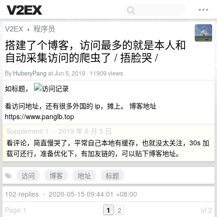
V2EX
程序员
›
搭建了个博客，访问最多的就是本人和
自动采集访问的爬虫了 / 捂脸哭 /
By
HuberyPang
at Jun 5, 2019 · 11909 views
如标题，
看访问地址，还有很多外国的 ip，摊上。 博客地址
https://www.panglb.top
Supplement 1 · 2019 年 6 月 5 日
看评论，简直慢哭了，平常自己本地有缓存，也就没太关注，30s 加
载可还行，准备优化下，有加友链的，可以贴下博客地址。
访问
博客
地址
标题
102 replies
•
2020-05-15 09:44:01 +08:00
Page 1
1
of 2
2