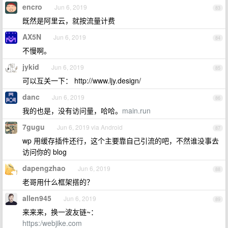
encro
Jun 6, 2019
83
既然是阿里云，就按流量计费
AX5N
Jun 6, 2019
84
不慢啊。
jykid
Jun 6, 2019
85
可以互关一下： http://www.ljy.design/
danc
Jun 6, 2019
86
我的也是，没有访问量，哈哈。
main.run
7gugu
Jun 6, 2019 via Android
87
wp 用缓存插件还行，这个主要靠自己引流的吧，不然谁没事去
访问你的 blog
dapengzhao
Jun 6, 2019
88
老哥用什么框架搭的？
allen945
Jun 6, 2019
89
来来来，换一波友链~：
https:/webjike.com