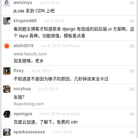
weixinyu
Jun 5, 2019
57
js,css 丢到 CDN 上吧
kingmo888
Jun 6, 2019
58
看到题主博客才知道原来 django 有现成的前后端 ui 方案啊，这
个 layui 真棒。功能很强，模板差点事
aixin2019
Jun 6, 2019 via iPhone
59
www.haoufo.com
加友链咯，老乡
flxxy
Jun 6, 2019
60
不知道是不是因为梯子的原因，几秒钟进来没卡过
rocyhua
Jun 6, 2019
61
友链？
duanzixing.com
opengps
Jun 6, 2019 via Android
62
百度云加速，了解下，免费的 cdn
sparkssssssss
Jun 6, 2019
63