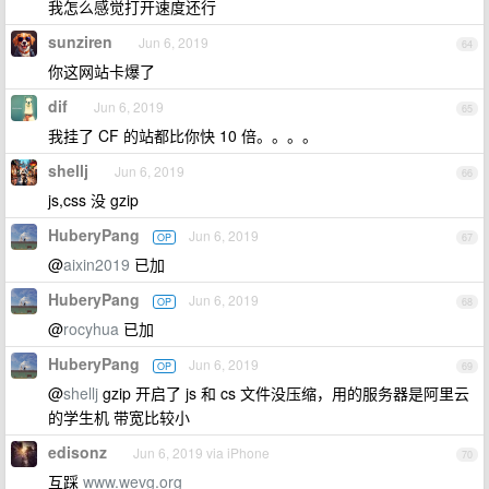
我怎么感觉打开速度还行
sunziren
Jun 6, 2019
64
你这网站卡爆了
dif
Jun 6, 2019
65
我挂了 CF 的站都比你快 10 倍。。。。
shellj
Jun 6, 2019
66
js,css 没 gzip
HuberyPang
Jun 6, 2019
OP
67
@
aixin2019
已加
HuberyPang
Jun 6, 2019
OP
68
@
rocyhua
已加
HuberyPang
Jun 6, 2019
OP
69
@
shellj
gzip 开启了 js 和 cs 文件没压缩，用的服务器是阿里云
的学生机 带宽比较小
edisonz
Jun 6, 2019 via iPhone
70
互踩
www.wevg.org