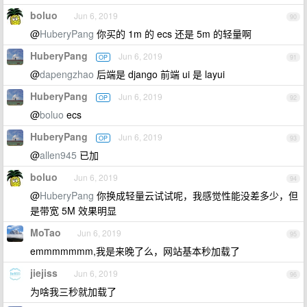
boluo
Jun 6, 2019
90
@
HuberyPang
你买的 1m 的 ecs 还是 5m 的轻量啊
HuberyPang
Jun 6, 2019
OP
91
@
dapengzhao
后端是 django 前端 ui 是 layui
HuberyPang
Jun 6, 2019
OP
92
@
boluo
ecs
HuberyPang
Jun 6, 2019
OP
93
@
allen945
已加
boluo
Jun 6, 2019
94
@
HuberyPang
你换成轻量云试试呢，我感觉性能没差多少，但
是带宽 5M 效果明显
MoTao
Jun 6, 2019
95
emmmmmmm,我是来晚了么，网站基本秒加载了
jiejiss
Jun 6, 2019
96
为啥我三秒就加载了