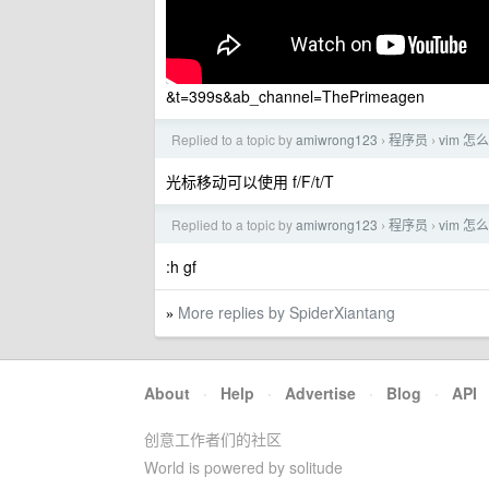
&t=399s&ab_channel=ThePrimeagen
Replied to a topic by
amiwrong123
程序员
vim 
›
›
光标移动可以使用 f/F/t/T
Replied to a topic by
amiwrong123
程序员
vim 
›
›
:h gf
More replies by SpiderXiantang
»
About
·
Help
·
Advertise
·
Blog
·
API
创意工作者们的社区
World is powered by solitude