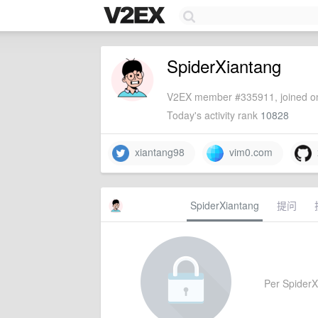
SpiderXiantang
V2EX member #335911, joined on
Today's activity rank
10828
xiantang98
vim0.com
x
SpiderXiantang
提问
Per SpiderXi