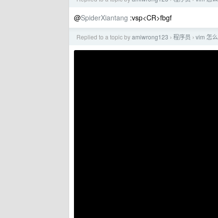
@
SpiderXiantang
:vsp<CR>fbgf
Replied to a topic by
amiwrong123
程序员
vim 
›
›