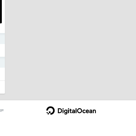
3
3
ge