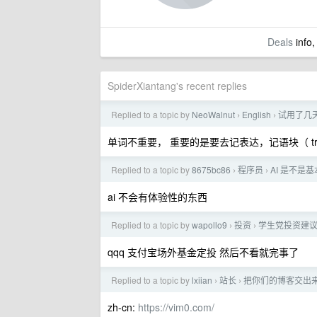
Deals
info,
SpiderXiantang's recent replies
Replied to a topic by
NeoWalnut
English
试用了几天
›
›
单词不重要， 重要的是要去记表达，记语块（ tru
Replied to a topic by
8675bc86
程序员
AI 是不是基
›
›
ai 不会有体验性的东西
Replied to a topic by
wapollo9
投资
学生党投资建
›
›
qqq 支付宝场外基金定投 然后不看就完事了
Replied to a topic by
lxiian
站长
把你们的博客交出
›
›
zh-cn:
https://vim0.com/