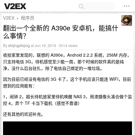
V2EX
程序员
›
翻出一个全新的 A390e 安卓机，能搞什
么事情？
By
shijingshijing
at Jun 16, 2019 · 3014 views
收拾家里发现的，联想的 A390e，Android 2.2.2 系统，256M 内存，
只支持电信 3G，待机感觉至少能一周，那个时候的软件真的是纯
净，没什么后台驻扎，除了电信自己绑定的一堆垃圾。
因为目前已经没有电信的 3G 卡了，这个手机应该只能连 WIFI，目前
想到的应用能有：
1，闹钟 2，超长待机放家里待机唤醒 NAS 3，用渣摄像头凑合做个监
控 4，弄个 TF 卡当下载机（感觉不靠谱）
还有其他的欢迎补充。