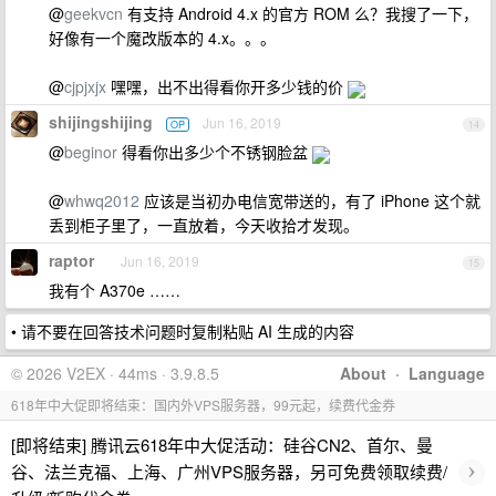
@
geekvcn
有支持 Android 4.x 的官方 ROM 么？我搜了一下，
好像有一个魔改版本的 4.x。。。
@
cjpjxjx
嘿嘿，出不出得看你开多少钱的价
shijingshijing
Jun 16, 2019
OP
14
@
beginor
得看你出多少个不锈钢脸盆
@
whwq2012
应该是当初办电信宽带送的，有了 iPhone 这个就
丢到柜子里了，一直放着，今天收拾才发现。
raptor
Jun 16, 2019
15
我有个 A370e ……
• 请不要在回答技术问题时复制粘贴 AI 生成的内容
© 2026 V2EX · 44ms · 3.9.8.5
About
·
Language
618年中大促即将结束：国内外VPS服务器，99元起，续费代金券
[即将结束] 腾讯云618年中大促活动：硅谷CN2、首尔、曼
›
谷、法兰克福、上海、广州VPS服务器，另可免费领取续费/