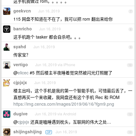
这手机我做过 rom。。。。。
geekvcn
Jun 16, 2019
7
115 网盘不知道在不在了，我可以把 rom 翻出来给你
banricho
Jun 16, 2019
8
这手机跑个 tasker 都会自杀吧。。。
syahd
Jun 16, 2019
9
传家宝？
vertigo
Jun 16, 2019 via iPhone
10
@
elicec
#5 然后楼主半夜睡着觉突然被闪光灯照醒了
cjpjxjx
Jun 16, 2019
11
楼主出吗，这个手机是我的第一个智能手机，可惜最后丢了，一
直想再买一个来收藏，我网盘还有这个手机 Rec 和 ROM
https://img.cencs.com/images/2019/06/16/Ygm9.png
dugive
Jun 16, 2019 via Android
12
@
cjpjxjx
还真是瞌睡遇到枕头，互联网的伟大之处…
shijingshijing
Jun 16, 2019
OP
13