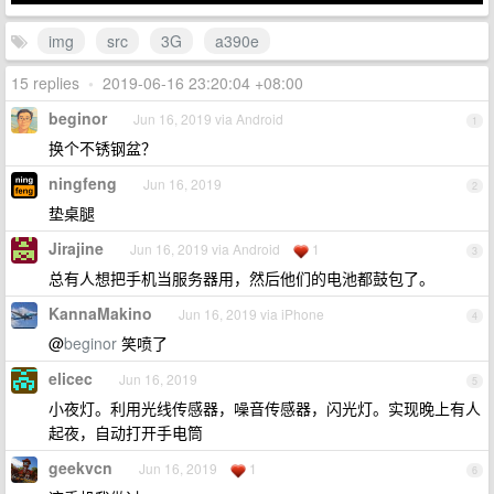
img
src
3G
a390e
15 replies
•
2019-06-16 23:20:04 +08:00
beginor
Jun 16, 2019 via Android
1
换个不锈钢盆？
ningfeng
Jun 16, 2019
2
垫桌腿
Jirajine
Jun 16, 2019 via Android
1
3
总有人想把手机当服务器用，然后他们的电池都鼓包了。
KannaMakino
Jun 16, 2019 via iPhone
4
@
beginor
笑喷了
elicec
Jun 16, 2019
5
小夜灯。利用光线传感器，噪音传感器，闪光灯。实现晚上有人
起夜，自动打开手电筒
geekvcn
Jun 16, 2019
1
6