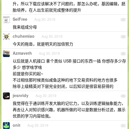
升，所以下载应该解决不了问题的，那怎么办呢，基因编辑，胚
胎培养，在人出生前就完成整体的提升
SelFree
Aug 30, 2019
37
我来组成分母
chuhemiao
Aug 30, 2019
38
今天的拖沓，就是明天的加倍努力
Azmaveth
Aug 30, 2019
39
以后就是人机接口 拿个类似 USB 接口的东西一插 你想存多少存
多少 想学啥学啥
前提是你买的起~
不过相信那时候类似咸鱼这种的地下交易资料的地方也很多
除非上级精英对下层完全封闭，以后知识是很容易获得的
jesnridy
Aug 30, 2019
40
我觉得在于通训练开发大脑的记忆力，以及训练逻辑抽象能力，
再去让人对知识感兴趣，机器所做的可以是数据分析过滤，展示
优质的学习内容给我。
onit
Aug 30, 2019
41