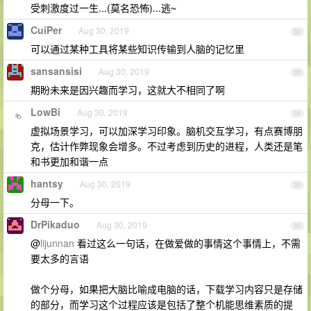
受刺激度过一生...(莫名恐怖)...逃~
CuiPer
Aug 30, 2019
32
可以通过某种工具将某些知识传输到人脑的记忆里
sansansisi
Aug 30, 2019
33
期盼未来是因兴趣而学习，这就大不相同了啊
LowBi
Aug 30, 2019
34
虚拟场景学习，可以加深学习印象。脑机交互学习，有点赛博朋
克，估计作弊现象会增多。不过考虑到历史的进程，人类还是笔
和书更加和谐一点
hantsy
Aug 30, 2019
35
分母一下。
DrPikaduo
Aug 30, 2019
36
@
lijunnan
看过这么一句话，在做爱做的事情这个事情上，不需
要太多的言语
做个分母，如果把大脑比喻成电脑的话，下载学习内容只是存储
的部分，而学习这个过程应该是包括了整个机能思维素质的提