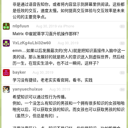
非是通过语音告知你，或者将内容显示到屏幕里供阅读。这些都
是低效的交互，速度太慢。如何提高交互体验与交互效率是未来
公司的主要竞争点。
n0pfuun
Aug 30, 2019 via iPhone
51
Matrix 中崔妮蒂学习直升机操作那样？
VxLzKg4uLbi32w60
Aug 30, 2019
52
emm....如果以后发展最次的(穷人)就是把知识直接传入脑中这一
类的话，那么发展好的就是把人的意识送入到虚拟世界，然后经
历一生，在现实生活中，也不过一瞬间，这样子？
bayker
Aug 30, 2019
53
学习没有捷径，老老实实看官网，看书，实践
yanyuechuixue
Aug 30, 2019
54
希望知识可以通过性行为传播。
例如，一个没怎么有知识的男孩和一个拥有很多知识的女孩啪啪
啪完以后，可以获取女孩的知识。而女孩也可以获取男孩的知识
（虽然少，但总是有的）。