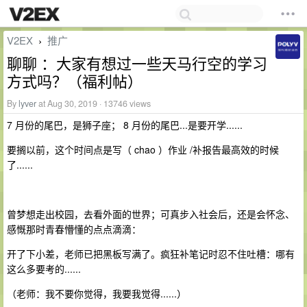
V2EX
推广
›
聊聊 ：大家有想过一些天马行空的学习
方式吗？（福利帖）
By
lyver
at Aug 30, 2019 · 13746 views
7 月份的尾巴，是狮子座； 8 月份的尾巴...是要开学......
要搁以前，这个时间点是写（ chao ）作业 /补报告最高效的时候
了......
曾梦想走出校园，去看外面的世界；可真步入社会后，还是会怀念、
感慨那时青春懵懂的点点滴滴：
开了下小差，老师已把黑板写满了。疯狂补笔记时忍不住吐槽：哪有
这么多要考的......
（老师：我不要你觉得，我要我觉得......）