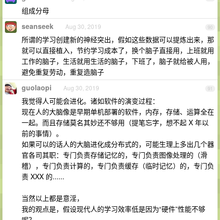
组成分母
seanseek
Aug 30, 2019
90
所谓的学习创建新的神经突出，假如这些数据可以提炼出来，那
就可以直接植入，节约学习成本了，换个脑子直接用，上班就用
工作的脑子，生活就用生活的脑子，下班了，脑子就给被人用，
避免重复劳动，重复造脑子
guolaopi
Aug 30, 2019
91
我觉得人可能会进化。诸如软件的演变过程：
现在人的大脑像是早期单机部署的软件，内存，存储、运算全在
一起。而且存储莫名其妙还不够用（提笔忘字，想不起 X 年以
前的事情）。
如果可以的话人的大脑进化成分布式的，可能生理上多出几个器
官各司其职：专门负责存储记忆的，专门负责图像处理的（滑
稽），专门负责计算的，专门负责缓存（临时记忆）的，专门负
责 XXX 的......
当然以上都是意淫，
我的观点是，假设现代人的学习效率低是因为“硬件”性能不够
呢？