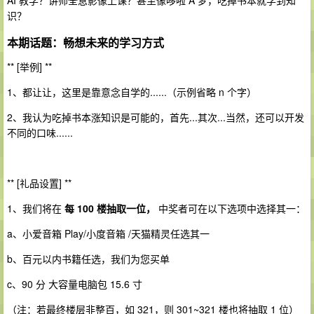
AI 教学？讲师全息影像上课？甚至像哆啦 A 梦，吃掉书本就学到知
识？
本期话题：畅想未来的学习方式
** [举例] **
1、都让让，这里是靠意念自学的......（示例省略 n 个字）
2、我认为吃掉书本涨知识是可能的，首先...其次...当然，还可以开发
不同的口味......
** [礼品设置] **
1、我们将在
每 100 楼抽取一位，
中奖者可在以下选项中选择其一：
a、小爱音箱 Play/小度音箱 /天猫精灵任选其一
b、百元以内书籍任选，我们为您买单
c、90 分 大容量电脑包 15.6 寸
（注：若最终楼层非整百，如 321，则 301~321 楼也将抽取 1 位）