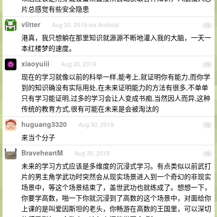
片总感觉有些安全隐患
vlitter
Aug 30, 2019 via Android
73
港真，我只想躺在那里知识就源源不断地灌入我的大脑，一天一
本红楼梦的速度。
xiaoyuiii
Aug 30, 2019
74
现在的学习就像以前的科举一样,能考上,就证明你有能力,而你学
到的知识确没有实际用处,在未来证明能力的方法有很多,不单单
只有学习能证明,过多的学习会让人变成书痴,当然因人而异,这种
传统的教育方式,很有可能在未来是会被淘汰的
huguang3320
Aug 30, 2019
75
来当个分子
BraveheartM
Aug 30, 2019
76
未来的学习方式应该是多维度的沉浸式学习。有点类似以前武打
片的男主角学武功时突然会从现实场景进入到一个奇幻的非现实
场景中，等这个场景结束了，盖世武功也就练成了。想想一下，
你要学高数，啪一下你就沉浸到了高数的这个场景中，对面给你
上课的是叫爱因斯坦的老头，你畅游在高数的王国里，可以深切