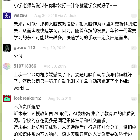
小学老师曾说过往你脑袋打一针你就能学会就好了~~~
wsz66
Aug 30, 2019 via Android
19
未来，可能有那种入脑式的设备，把人脑作为 u 盘将数据拷贝进
去，从而实现快速学习。因为，随着科技的发展，年轻一代需要
学习的东西可能越来越多，快速学习的手段一定会应运而生。
guorui112
Aug 30, 2019
20
分母
519718366
Aug 30, 2019
21
上次一个公司程序媛感慨了下，要是电脑自动给我写代码就好
了，然后公司另一猿用自动化测试工具自动帮她写了个 hello
world....
icebreaker12
Aug 30, 2019
22
不负责任遐想
近未来：面授教师由 AI 取代，AI 数据库集合了教育界的优质资
源。学校的存在更多是满足集体生活和社交需求。
远未来：脑机科学成熟，人类适龄后自行选择社会分工，将相应
的知识体系的写入脑内。极少天赋异禀的人类负责突破科学边