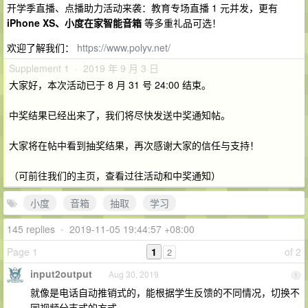
开学季直播、点播助力活动来袭：教育专场直播 1 元并发，更有
iPhone XS、小度在家智能音箱
等多重礼品可选！
欢迎了解我们：
https://www.polyv.net/
Supplement 1 · 2019 年 9 月 3 日
大家好，本次活动已于 8 月 31 号 24:00 结束。
中奖结果已经出来了，我们将尽快发送中奖通知帖。
大家将在帖中看到抽奖结果，再次感谢大家的信任与支持！
（可前往我们的主页，查看过往活动和中奖通知）
小度
音箱
抽取
学习
145 replies
•
2019-11-05 19:44:57 +08:00
Page 1
1
of 2
2
input2output
Aug 30, 2019
1
就像是电话自动推销式的，能根据学生反馈的不同情况，切换不
同视频分支式的方式。