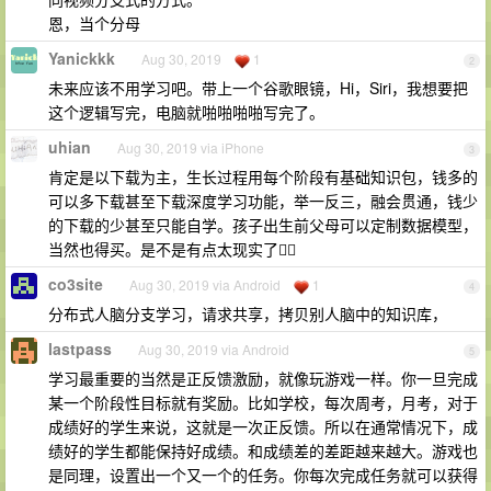
恩，当个分母
Yanickkk
Aug 30, 2019
1
2
未来应该不用学习吧。带上一个谷歌眼镜，Hi，Siri，我想要把
这个逻辑写完，电脑就啪啪啪啪写完了。
uhian
Aug 30, 2019 via iPhone
3
肯定是以下载为主，生长过程用每个阶段有基础知识包，钱多的
可以多下载甚至下载深度学习功能，举一反三，融会贯通，钱少
的下载的少甚至只能自学。孩子出生前父母可以定制数据模型，
当然也得买。是不是有点太现实了🤦‍♂️
co3site
Aug 30, 2019 via Android
1
4
分布式人脑分支学习，请求共享，拷贝别人脑中的知识库，
lastpass
Aug 30, 2019 via Android
5
学习最重要的当然是正反馈激励，就像玩游戏一样。你一旦完成
某一个阶段性目标就有奖励。比如学校，每次周考，月考，对于
成绩好的学生来说，这就是一次正反馈。所以在通常情况下，成
绩好的学生都能保持好成绩。和成绩差的差距越来越大。游戏也
是同理，设置出一个又一个的任务。你每次完成任务就可以获得