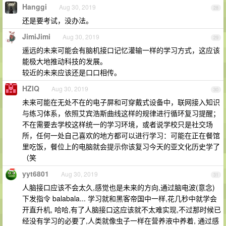
Hanggi
Aug 30, 2019
28
还是要考试，没办法。
JimiJimi
Aug 30, 2019
29
遥远的未来可能会有脑机接口记忆灌输一样的学习方式，这应该
能极大地推动科技的发展。
较近的未来应该还是口口相传。
HZIQ
Aug 30, 2019
30
未来可能在无处不在的电子屏和可穿戴式设备中，联网接入知识
与练习体系，依照艾宾浩斯曲线这样的规律进行循环复习提醒；
不在需要去学校这样统一的学习环境，或者说学校只是社交场
所，任何一处自己喜欢的地方都可以进行学习：可能在正在餐馆
里吃饭，餐位上的电脑就会提示你该复习今天的亚文化历史学了
（笑
yyt6801
Aug 30, 2019
31
人脑接口应该不会太久,感觉也是未来的方向,通过脑电波(意念)
下发指令 balabala... 学习就和黑客帝国中一样,花几秒中就学会
开直升机, 哈哈,有了人脑接口这应该就不太难实现,不过那时候已
经没有学习的必要了,人类就像虫子一样在营养液中养着, 通过感