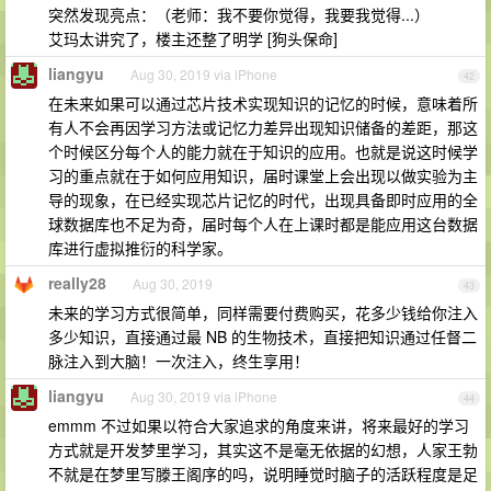
突然发现亮点：（老师：我不要你觉得，我要我觉得...）
艾玛太讲究了，楼主还整了明学 [狗头保命]
liangyu
Aug 30, 2019 via iPhone
42
在未来如果可以通过芯片技术实现知识的记忆的时候，意味着所
有人不会再因学习方法或记忆力差异出现知识储备的差距，那这
个时候区分每个人的能力就在于知识的应用。也就是说这时候学
习的重点就在于如何应用知识，届时课堂上会出现以做实验为主
导的现象，在已经实现芯片记忆的时代，出现具备即时应用的全
球数据库也不足为奇，届时每个人在上课时都是能应用这台数据
库进行虚拟推衍的科学家。
really28
Aug 30, 2019
43
未来的学习方式很简单，同样需要付费购买，花多少钱给你注入
多少知识，直接通过最 NB 的生物技术，直接把知识通过任督二
脉注入到大脑！一次注入，终生享用！
liangyu
Aug 30, 2019 via iPhone
44
emmm 不过如果以符合大家追求的角度来讲，将来最好的学习
方式就是开发梦里学习，其实这不是毫无依据的幻想，人家王勃
不就是在梦里写滕王阁序的吗，说明睡觉时脑子的活跃程度是足