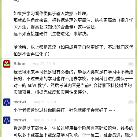
如果把学习看作类似于输入数据->处理，
那就软件角度来说，把数据处理的更简洁、结构更高效（提升学
习方法，提高获取知识的含金量）这种做法，
远不如直接加硬件（生物进化）来解决。
哈哈哈，以上都是意淫（如果成真了自然更好了，不过我们这代
怕是不会再进化了）
Ailine
Aug 30, 2019
92
我觉得未来学习还是很有必要的，毕竟人类就是在学习中不断成
长的，不过未来的学习也许不用去学校，不同科目进行类似于一
对一的 ar/vr 教学，然后考试内容是当前社会背景下科技树里的
实际项目，根据完成度和实用性来评分，
twttwt
Aug 30, 2019
93
小学老师曾说过往你脑袋打一针你就能学会就好了~~~
twttwt
Aug 30, 2019
94
肯定是以下载为主，生长过程用每个阶段有基础知识包，钱多的
可以多下载甚至下载深度学习功能，举一反三，融会贯通，钱少