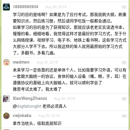
18500592934
Aug 30, 2019
81
学习的目的是啥啊？如果是为了应付考试，那我就刷大纲，刷重
要知识点，然后练习册，然后请同学吃饭一般都会通过。
如果学习的目的是为了获得知识，那就应该老老实实读透书本，
慢慢的看，细细地看，我觉得这样才是最好的学习方式，至于什
么网络授课、视频学习、电子书、地铁上看书啊，这些学习方式
大部分人学不下去。所以我这样的笨人就用最原始的学习方式
了，多翻书，多看几遍。
madmen
Aug 30, 2019
82
未来学习一定依靠的还是单体个人，比如我要学习外语，可以有
一套跟大脑统一的协议，身体的输入设备（嘴，眼，手，耳）在
遵循协议的基础上向大脑输入，就可以顺利学会了
雅思考试太难了。我太难了
XiaoWangZhanzz
Aug 30, 2019
83
@
dxgfalcongbit
老师必须真人
cwjokaka
Aug 30, 2019
84
拿📕当枕头，吸取底层知识