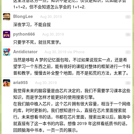
这里注意区分一点，知识不是记忆，仅仅是知识，比如能学会
1+1=2，但不会知道怎么学会的 1+1=2.
BlongLee
Aug 30, 2019
55
深夜学习，不能自拔
python666
Aug 30, 2019
56
只要学不死，就往死里学。
Antidictator
Aug 30, 2019 via iPhone
57
当然是哆啦 A 梦的记忆面包啦，不过如果说现实一点，还是希
望学习一个东西之前，能有很好的课程对整体的框架进行一个科
普和教学，慢慢去补全整个地图，而不是拓荒的方法，太累了。
aria955
Aug 30, 2019
58
我觉得未来的脑容量是由芯片决定的，我们不需要学习课本这些
知识，而是学怎样才能更好的使用搜索引擎。
在我们脑中植入芯片，这个芯片拥有很大容量，相当于一个网络
的库，时时更新的。我们想知道什么，直接在芯片里面搜索就
行。未来想看书的话，书都在芯片里面，搜索出来以后，脑海中
就直接有了这一本书的内容。想像 2019 年这样看纸质书的话，
回顾脑海中书本，一页一页的展示。