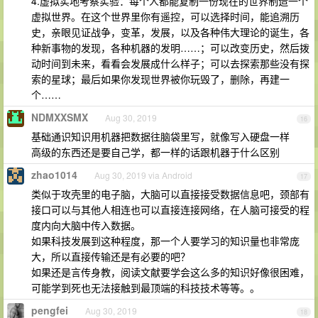
4.虚拟实地考察实验：每个人都能复制一份现在的世界制造一个
虚拟世界。在这个世界里你有遥控，可以选择时间，能追溯历
史，亲眼见证战争，变革，发展，以及各种伟大理论的诞生，各
种新事物的发现，各种机器的发明……；可以改变历史，然后拨
动时间到未来，看看会发展成什么样子；可以去探索那些没有探
索的星球；最后如果你发现世界被你玩毁了，删除，再建一
个……
NDMXXSMX
Aug 30, 2019
16
基础通识知识用机器把数据往脑袋里写，就像写入硬盘一样
高级的东西还是要自己学，都一样的话跟机器于什么区别
zhao1014
Aug 30, 2019 via Android
17
类似于攻壳里的电子脑，大脑可以直接接受数据信息吧，颈部有
接口可以与其他人相连也可以直接连接网络，在人脑可接受的程
度内向大脑中传入数据。
如果科技发展到这种程度，那一个人要学习的知识量也非常庞
大，所以直接传输还是有必要的吧？
如果还是言传身教，阅读文献要学会这么多的知识好像很困难，
可能学到死也无法接触到最顶端的科技技术等等。。
pengfei
Aug 30, 2019
18