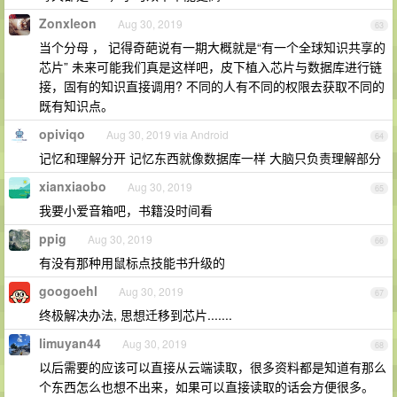
Zonxleon
Aug 30, 2019
63
当个分母 ， 记得奇葩说有一期大概就是“有一个全球知识共享的
芯片” 未来可能我们真是这样吧，皮下植入芯片与数据库进行链
接，固有的知识直接调用? 不同的人有不同的权限去获取不同的
既有知识点。
opiviqo
Aug 30, 2019 via Android
64
记忆和理解分开 记忆东西就像数据库一样 大脑只负责理解部分
xianxiaobo
Aug 30, 2019
65
我要小爱音箱吧，书籍没时间看
ppig
Aug 30, 2019
66
有没有那种用鼠标点技能书升级的
googoehl
Aug 30, 2019
67
终极解决办法, 思想迁移到芯片.......
limuyan44
Aug 30, 2019
68
以后需要的应该可以直接从云端读取，很多资料都是知道有那么
个东西怎么也想不出来，如果可以直接读取的话会方便很多。