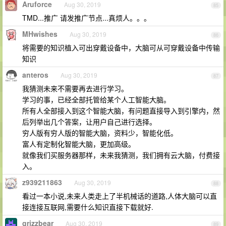
Aruforce
Aug 30, 2019
85
TMD...推广 请发推广节点...真烦人。。。
MHwishes
Aug 30, 2019
86
将需要的知识植入可出穿戴设备中，大脑可从可穿戴设备中传输
知识
anteros
Aug 30, 2019
87
我猜测未来不需要再去进行学习。
学习的事，已经全部托管给某个人工智能大脑。
所有人全部接入到这个智能大脑，有问题直接导入到引擎内，然
后列举出几个答案，让用户自己进行选择。
穷人版有穷人版的智能大脑，资料少，智能化低。
富人有定制化智能大脑，更加高级。
就像我们买服务器那样，未来我猜测，我们拥有云大脑，付费接
入。
z939211863
Aug 30, 2019
88
看过一本小说,未来人类走上了半机械话的道路,人体大脑可以直
接连接互联网,需要什么知识直接下载就好.
grizzbear
Aug 30, 2019
89