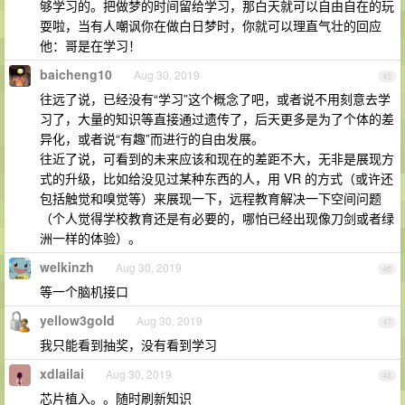
够学习的。把做梦的时间留给学习，那白天就可以自由自在的玩
耍啦，当有人嘲讽你在做白日梦时，你就可以理直气壮的回应
他：哥是在学习！
baicheng10
Aug 30, 2019
45
往远了说，已经没有“学习”这个概念了吧，或者说不用刻意去学
习了，大量的知识等直接通过遗传了，后天更多是为了个体的差
异化，或者说“有趣”而进行的自由发展。
往近了说，可看到的未来应该和现在的差距不大，无非是展现方
式的升级，比如给没见过某种东西的人，用 VR 的方式（或许还
包括触觉和嗅觉等）来展现一下，远程教育解决一下空间问题
（个人觉得学校教育还是有必要的，哪怕已经出现像刀剑或者绿
洲一样的体验）。
welkinzh
Aug 30, 2019
46
等一个脑机接口
yellow3gold
Aug 30, 2019
47
我只能看到抽奖，没有看到学习
xdlailai
Aug 30, 2019
48
芯片植入。。随时刷新知识