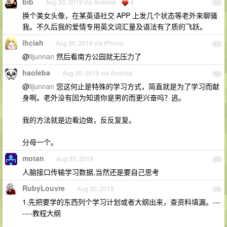
bib
Aug 30, 2019 via Android
4
10
换个美女头像，在某英语社交 APP 上发几个状态等老外来聊骚
我。不久后我的爱情专用英文词汇量及语法有了质的飞跃。
ihciah
Aug 30, 2019 via iPhone
11
@
lijunnan
然后看南方公园就无压力了
haoleba
Aug 30, 2019 via Android
12
@
lijunnan
您这何止是特殊的学习方式，简直就是为了学习而献
身啊。老外没有因为知道你是男的而更兴奋吗？逃。
我的方法就是边看边做，反反复复。
分母一个。
motan
Aug 30, 2019
13
人脑接口传输学习数据,当然还是要自己思考
RubyLouvre
Aug 30, 2019
14
1.先把要学的东西列个学习计划或者大纲出来，查资料填漏。---
----教程大纲