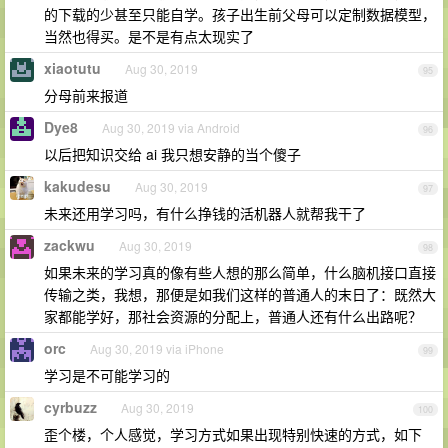
的下载的少甚至只能自学。孩子出生前父母可以定制数据模型，
当然也得买。是不是有点太现实了
xiaotutu
Aug 30, 2019
95
分母前来报道
Dye8
Aug 30, 2019 via Android
96
以后把知识交给 ai 我只想安静的当个傻子
kakudesu
Aug 30, 2019
97
未来还用学习吗，有什么挣钱的活机器人就帮我干了
zackwu
Aug 30, 2019
98
如果未来的学习真的像有些人想的那么简单，什么脑机接口直接
传输之类，我想，那便是如我们这样的普通人的末日了：既然大
家都能学好，那社会资源的分配上，普通人还有什么出路呢？
orc
Aug 30, 2019 via iPhone
99
学习是不可能学习的
cyrbuzz
Aug 30, 2019
100
歪个楼，个人感觉，学习方式如果出现特别快速的方式，如下