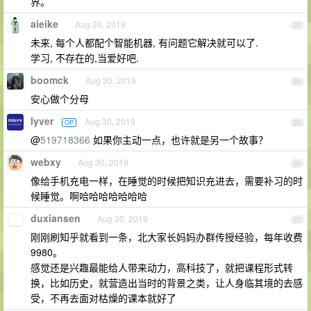
界。
aieike
Aug 30, 2019
23
未来, 每个人都配个智能机器, 有问题它解决就可以了.
学习, 不存在的,当爱好吧.
boomck
Aug 30, 2019
24
安心做个分母
lyver
Aug 30, 2019
OP
25
@
519718366
如果你主动一点，也许就是另一个故事？
webxy
Aug 30, 2019
26
像给手机充电一样，在睡觉的时候把知识充进去，需要补习的时
候睡觉。啊哈哈哈哈哈哈哈
duxiansen
Aug 30, 2019
27
刚刚刷知乎就看到一条，北大家长妈妈办群传授经验，每年收费
9980。
感觉还是兴趣最能给人带来动力，高科技了，就把课程形式转
换，比如历史，就营造出当时的背景之类，让人身临其境的去感
受，不再去面对枯燥的课本就好了