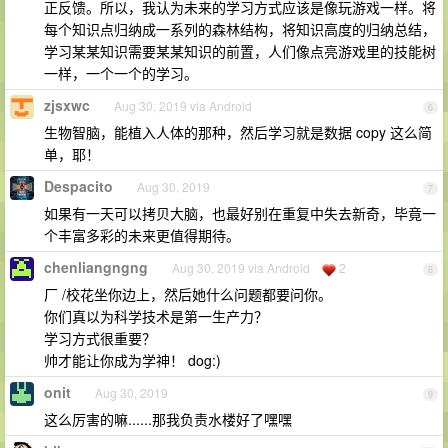
正反馈。所以，我认为未来的学习方式应该是像玩游戏一样。将
每个知识点归纳成一系列的森林结构，将知识高度的归纳总结，
学习某某知识需要某某知识的前置，人们像点亮游戏里的技能树
一样，一个一个的学习。
zjsxwc
Aug 30, 2019 via Android
6
生物智脑，能植入人体的那种，然后学习就是数据 copy 这么简
单，耶！
Despacito
Aug 30, 2019
7
如果有一天可以拷贝大脑，也最好别在重复中失去新奇，毕竟一
个丰富多彩的未来更值得期待。
chenliangngng
Aug 30, 2019 via Android
2
8
厂 /校花坐你边上，然后她什么问题都要问你。
你们真以为科学技术是第一生产力？
学习方式很重要？
帅才能让你成为学神！ dog:)
onit
Aug 30, 2019
9
这么厉害的嘛......那我负责水楼好了嘿嘿