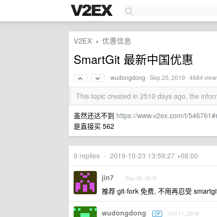
V2EX
优惠信息
›
SmartGit 最新中国优惠
wudongdong
·
Sep 25, 2019
· 4684 view
This topic created in 2510 days ago, the inf
虽然还达不到
https://www.v2ex.com/t/546761#
是直接买 562
9 replies
•
2019-10-23 13:59:27 +08:00
jin7
Sep 30, 2019
推荐 git-fork 免费, 不用再忍受 smartg
wudongdong
Oct 11, 2019
OP