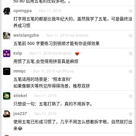
50-80 后用五笔的比较多吧。。
opengps
Nov 11, 2019
3
打字用五笔的都是比我年纪大的，虽然我学了五笔，可是最终没
养成习惯
weixiangzhe
Nov 11, 2019 via Android
4
五笔前 500 字要练习到很顺才能有你说得效果
exip
Nov 11, 2019 via Android
1
5
用惯了五笔,会觉得用拼音真是麻烦
mmqc
Nov 11, 2019 via iPhone
6
五笔适用的场景是：“照本宣科”
如果像聊天等所见所得得场景，推荐双拼
stiekel
Nov 11, 2019
7
只想说一句：五笔打熟了，真的不用拆字。
joe237
Nov 11, 2019
8
使用五笔已形成习惯了，几乎不用怎么想着拆字根，自然就打出
来😂