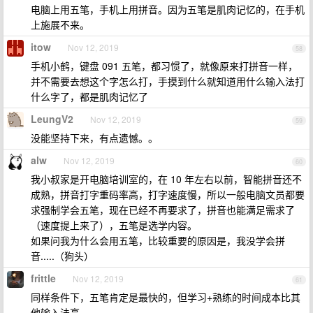
电脑上用五笔，手机上用拼音。因为五笔是肌肉记忆的，在手机
上施展不来。
itow
Nov 12, 2019
58
手机小鹤，键盘 091 五笔，都习惯了，就像原来打拼音一样，
并不需要去想这个字怎么打，手摸到什么就知道用什么输入法打
什么字了，都是肌肉记忆了
LeungV2
Nov 12, 2019
59
没能坚持下来，有点遗憾。。
alw
Nov 12, 2019
60
我小叔家是开电脑培训室的，在 10 年左右以前，智能拼音还不
成熟，拼音打字重码率高，打字速度慢，所以一般电脑文员都要
求强制学会五笔，现在已经不再要求了，拼音也能满足需求了
（速度提上来了），五笔是选学内容。
如果问我为什么会用五笔，比较重要的原因是，我没学会拼
音.....（狗头）
frittle
Nov 12, 2019
61
同样条件下，五笔肯定是最快的，但学习+熟练的时间成本比其
他输入法高。