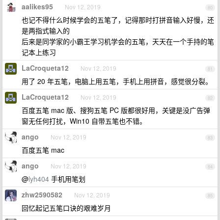
aalikes95
Nov 12, 2019
80
也记不得什么时候学会的五笔了，记得那时打拼音输入好慢，还
是两指式输入的
后来是同学家的小霸王学习机学会的五笔，天天在一个手持的笔
记本上练习
LaCroqueta12
Nov 12, 2019
81
用了 20 年五笔，电脑上用五笔，手机上用拼音，感觉很分裂。
LaCroqueta12
Nov 12, 2019
82
百度五笔 mac 版、搜狗五笔 PC 版都很好用，关键是没广告弹
窗无任何打扰，Win10 自带五笔也不错。
ango
Nov 12, 2019
83
百度五笔 mac
ango
Nov 12, 2019
84
@
lyh404
手机用笔划
zhw2590582
Nov 12, 2019
85
回忆起记五笔口诀的艰难岁月