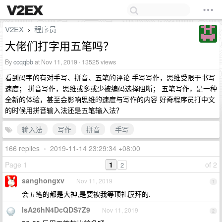
V2EX
程序员
›
大佬们打字用五笔吗？
By
ccqqbb
at Nov 11, 2019 · 13525 views
看到码字的有对手写、拼音、五笔的评论 手写写作，思维受限于书写
速度； 拼音写作，思维或多或少被编码选择阻断； 五笔写作，是一种
全新的体验，甚至会影响思维的速度与写作的内容 好奇程序员打中文
的时候用拼音输入法还是五笔输入法？
输入法
写作
拼音
手写
166 replies
•
2019-11-14 23:29:34 +08:00
Page 1
1
of 2
2
sanghongxv
Nov 11, 2019
1
会五笔的都是大神,是要被我等顶礼膜拜的.
IsA26hN4DcQDS7Z9
Nov 11, 2019
2