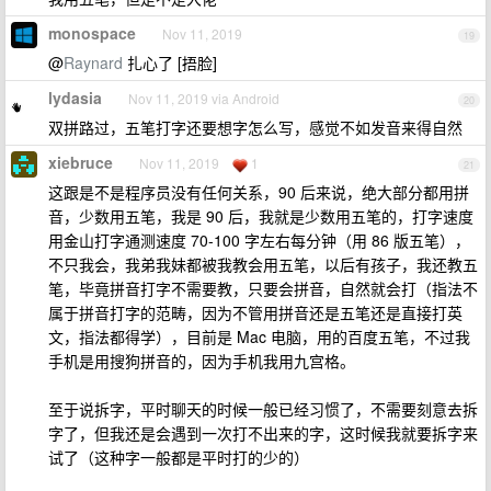
monospace
Nov 11, 2019
19
@
Raynard
扎心了 [捂脸]
lydasia
Nov 11, 2019 via Android
20
双拼路过，五笔打字还要想字怎么写，感觉不如发音来得自然
xiebruce
Nov 11, 2019
1
21
这跟是不是程序员没有任何关系，90 后来说，绝大部分都用拼
音，少数用五笔，我是 90 后，我就是少数用五笔的，打字速度
用金山打字通测速度 70-100 字左右每分钟（用 86 版五笔），
不只我会，我弟我妹都被我教会用五笔，以后有孩子，我还教五
笔，毕竟拼音打字不需要教，只要会拼音，自然就会打（指法不
属于拼音打字的范畴，因为不管用拼音还是五笔还是直接打英
文，指法都得学），目前是 Mac 电脑，用的百度五笔，不过我
手机是用搜狗拼音的，因为手机我用九宫格。
至于说拆字，平时聊天的时候一般已经习惯了，不需要刻意去拆
字了，但我还是会遇到一次打不出来的字，这时候我就要拆字来
试了（这种字一般都是平时打的少的）