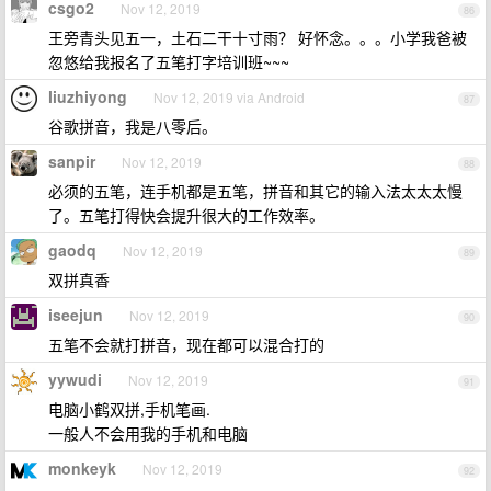
csgo2
Nov 12, 2019
86
王旁青头见五一，土石二干十寸雨？ 好怀念。。。小学我爸被
忽悠给我报名了五笔打字培训班~~~
liuzhiyong
Nov 12, 2019 via Android
87
谷歌拼音，我是八零后。
sanpir
Nov 12, 2019
88
必须的五笔，连手机都是五笔，拼音和其它的输入法太太太慢
了。五笔打得快会提升很大的工作效率。
gaodq
Nov 12, 2019
89
双拼真香
iseejun
Nov 12, 2019
90
五笔不会就打拼音，现在都可以混合打的
yywudi
Nov 12, 2019
91
电脑小鹤双拼,手机笔画.
一般人不会用我的手机和电脑
monkeyk
Nov 12, 2019
92