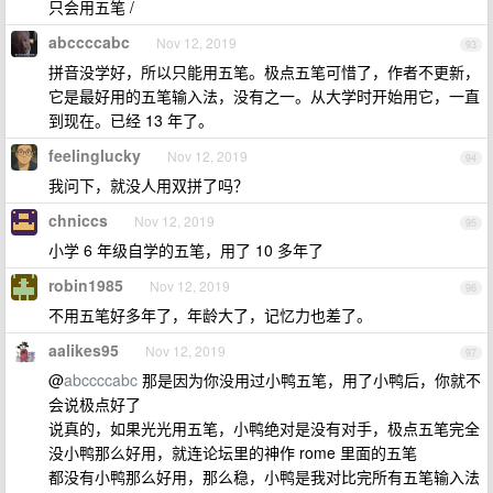
只会用五笔 /
abccccabc
Nov 12, 2019
93
拼音没学好，所以只能用五笔。极点五笔可惜了，作者不更新，
它是最好用的五笔输入法，没有之一。从大学时开始用它，一直
到现在。已经 13 年了。
feelinglucky
Nov 12, 2019
94
我问下，就没人用双拼了吗？
chniccs
Nov 12, 2019
95
小学 6 年级自学的五笔，用了 10 多年了
robin1985
Nov 12, 2019
96
不用五笔好多年了，年龄大了，记忆力也差了。
aalikes95
Nov 12, 2019
97
@
abccccabc
那是因为你没用过小鸭五笔，用了小鸭后，你就不
会说极点好了
说真的，如果光光用五笔，小鸭绝对是没有对手，极点五笔完全
没小鸭那么好用，就连论坛里的神作 rome 里面的五笔
都没有小鸭那么好用，那么稳，小鸭是我对比完所有五笔输入法