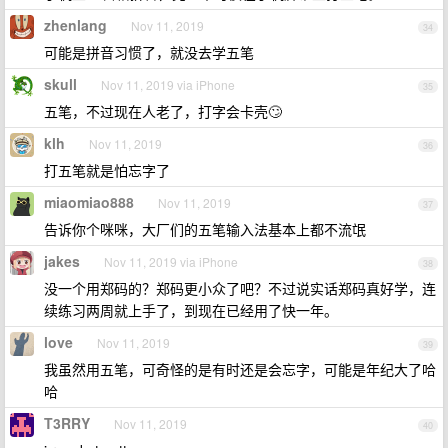
zhenlang
Nov 11, 2019
34
可能是拼音习惯了，就没去学五笔
skull
Nov 11, 2019 via iPhone
35
五笔，不过现在人老了，打字会卡壳🙄
klh
Nov 11, 2019
36
打五笔就是怕忘字了
miaomiao888
Nov 11, 2019
37
告诉你个咪咪，大厂们的五笔输入法基本上都不流氓
jakes
Nov 11, 2019 via iPhone
38
没一个用郑码的？郑码更小众了吧？不过说实话郑码真好学，连
续练习两周就上手了，到现在已经用了快一年。
love
Nov 11, 2019
39
我虽然用五笔，可奇怪的是有时还是会忘字，可能是年纪大了哈
哈
T3RRY
Nov 11, 2019
40