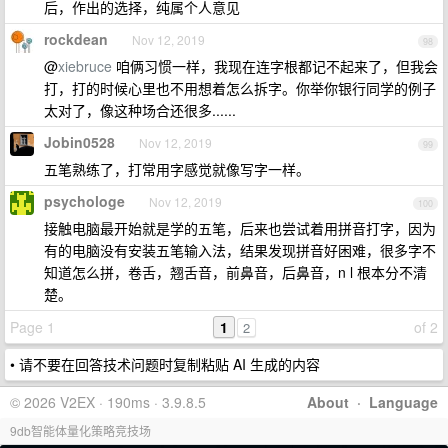
后，作出的选择，纯属个人意见
rockdean
Nov 12, 2019
98
@
xiebruce
咱俩习惯一样，我现在连字根都记不起来了，但我会
打，打的时候心里也不用想着怎么拆字。你举你银行同学的例子
太对了，像这种场合还很多......
Jobin0528
Nov 12, 2019
99
五笔熟练了，打常用字感觉就像写字一样。
psychologe
Nov 12, 2019
100
接触电脑最开始就是学的五笔，后来也尝试着用拼音打字，因为
有的电脑没有安装五笔输入法，结果发现拼音好困难，很多字不
知道怎么拼，卷舌，翘舌音，前鼻音，后鼻音，n l 根本分不清
楚。
Page 1
1
of 2
2
• 请不要在回答技术问题时复制粘贴 AI 生成的内容
© 2026 V2EX · 190ms · 3.9.8.5
About
·
Language
9db智能体量化策略竞技场