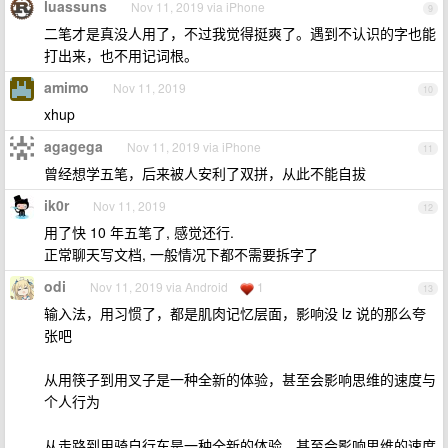
luassuns
Nov 11, 2019 via iPhone
9
二笔才是真没人用了，不过我觉得挺爽了。遇到不认识的字也能
打出来，也不用记词根。
amimo
Nov 11, 2019
10
xhup
agagega
Nov 11, 2019 via iPhone
11
曾经想学五笔，后来被人安利了双拼，从此不能自拔
ik0r
Nov 11, 2019
12
用了快 10 年五笔了, 感觉还行.
正常聊天写文档, 一般情况下都不需要拆字了
odi
Nov 11, 2019 via Android
1
13
输入法，用习惯了，都是肌肉记忆层面，影响没 lz 说的那么夸
张吧
从用筷子到用叉子是一种全新的体验，甚至会影响思维的速度与
个人行为
从走路到用骑自行车是一种全新的体验，甚至会影响思维的速度