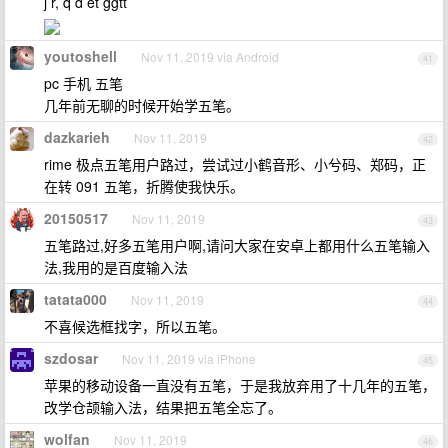
j r, q d et ggtt
youtoshell
Nov 11, 2019 via Android
41
pc 手机 五笔
几年前无聊的时候开始学五笔。
dazkarieh
Nov 11, 2019
42
rime 极点五笔用户路过，尝试过小鹤音形、小兮码、郑码，正
在转 091 五笔，折腾使我快乐。
20150517
Nov 11, 2019
43
五笔路过,好多五笔用户啊,请问大家在安卓上都用什么五笔输入
法,我用的是百度输入法
tatata000
Nov 11, 2019
44
不喜候选框找字，所以五笔。
szdosar
Nov 11, 2019 via iPhone
45
苹果的移动设备一直没有五笔，于是我放弃用了十几年的五笔，
改学仓颉输入法，结果把五笔全忘了。
wolfan
Nov 11, 2019
46