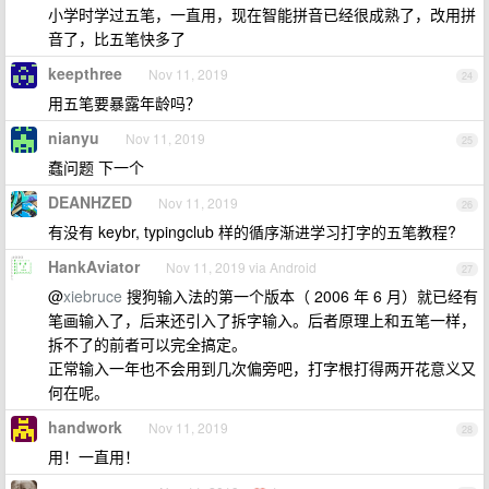
小学时学过五笔，一直用，现在智能拼音已经很成熟了，改用拼
音了，比五笔快多了
keepthree
Nov 11, 2019
24
用五笔要暴露年龄吗？
nianyu
Nov 11, 2019
25
蠢问题 下一个
DEANHZED
Nov 11, 2019
26
有没有 keybr, typingclub 样的循序渐进学习打字的五笔教程?
HankAviator
Nov 11, 2019 via Android
27
@
xiebruce
搜狗输入法的第一个版本（ 2006 年 6 月）就已经有
笔画输入了，后来还引入了拆字输入。后者原理上和五笔一样，
拆不了的前者可以完全搞定。
正常输入一年也不会用到几次偏旁吧，打字根打得两开花意义又
何在呢。
handwork
Nov 11, 2019
28
用！一直用！