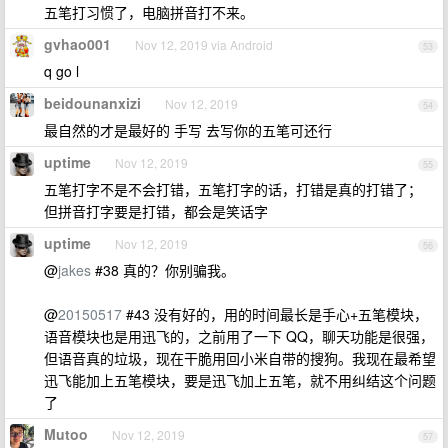
五笔打习惯了，电脑拼音打不来。
gvhao001
Nov 12, 2019 via Android
53
q go l
beidounanxizi
Nov 12, 2019
54
最自然的才是最好的 手写 去写你的五笔可还行
uptime
Nov 12, 2019
55
五笔打字不是不会打错，五笔打字的话，打错是真的打错了；
但拼音打字要是打错，都会是笑话字
uptime
Nov 12, 2019
56
@
jakes
#38 真的？你别骗我。
@
20150517
#43 没有好的，用的时间最长是手心+五笔模块，
语音模块也是用迅飞的，之前用了一下 QQ，聊天功能是很强，
但语音真的垃圾，现在干脆用回小米自带的搜狗。我现在最希望
迅飞能加上五笔模块，要是迅飞加上五笔，就不用纠结这个问题
了
Mutoo
Nov 12, 2019
57