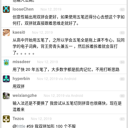
looseChen
Nov 12, 2019
62
创意性输出用双拼会更好，如果使用五笔还得分心去想这个字如
何打，双拼就直接跟着思维走就好了。
kaesi0
Nov 12, 2019
63
从高中开始用五笔了，之所以学会五笔全是拖上课不专心，玩同
学的电子词典，背王旁青头兼五一 ，然后拆着拆着就会盲打
了。。。。。
missdeer
Nov 12, 2019
64
用了快 20 年五笔了，大多数字都是肌肉记忆，不用打断思路
hyperbin
Nov 12, 2019 via Android
65
用双拼
weixiangzhe
Nov 12, 2019 via Android
66
输入法还是不要换了 我尝试从五笔切到拼音也很痛快，现在是
混着来
Tezos
Nov 12, 2019
67
@
frittle
#59 我双拼加形 100 个不服