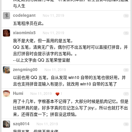
与人生
codelegant
Nov 11, 2019
14
五笔程序员在此。
xiaomimix5
Nov 11, 2019
15
我不是大佬，但一直用的是五笔，
QQ 五笔，清爽无广告，偶尔打不出五笔时可以直接打拼音，并
且打拼音时会提示该字的五笔码。。
--以上文字由 QQ 五笔荣誉呈献
zengming00
Nov 11, 2019
16
以前也用 QQ 五笔，自从发现 win10 自带的五笔也很好用，并
且也支持拼音混输入有提示，就改用 win10 自带的五笔了
Humi
Nov 11, 2019
1
17
用了十几年，字根基本不记得了，大部分时候是肌肉记忆。但是
比较杯具的是，好多字真的忘记怎么写了:joy:，所以也就打不出
来，还得百度一下；拼音没这烦恼。
szq8014
Nov 11, 2019
18
我用五笔，但是不是大佬