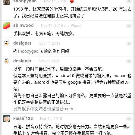
snoopygao
Nov 11, 2019
1
29
1998 年，让家里买的学习机，开始练五笔和认识码，20 年过去
了，我已经没法在电脑上正常用拼音了
shinwood
Nov 11, 2019 via iPhone
30
手机双拼，电脑五笔，无缝切换。
designer
Nov 11, 2019
31
@
snoopygao
五笔的副作用吗
designer
Nov 11, 2019
32
以前一段时间尝试学下，后面没坚持，不会五笔。
但是本人坚持用全拼，window10 微软自带的输入法，macos 也
是自带的，android 也是原生 google 拼音，拒绝各种智能输入
法。
首先不想自己泄露自己的输入习惯隐私，更重要的一点就是希望
牢记汉字完整拼音的正确拼法。
另外很多中文域名也是拼音.com
kaishi123
Nov 11, 2019
33
五笔、拼音双持路过。随时切换毫无压力。当然五笔更多一些。
手机上 9 宫格拼音，完全不习惯在手机屏幕上打五笔。