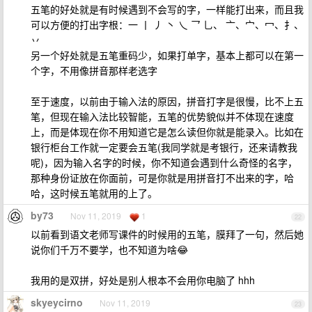
五笔的好处就是有时候遇到不会写的字，一样能打出来，而且我
可以方便的打出字根：一 丨 丿 丶 乀 乛 乚、 亠、宀、冖、扌、
丷
另一个好处就是五笔重码少，如果打单字，基本上都可以在第一
个字，不用像拼音那样老选字
至于速度，以前由于输入法的原因，拼音打字是很慢，比不上五
笔，但现在输入法比较智能，五笔的优势貌似并不体现在速度
上，而是体现在你不用知道它是怎么读但你就是能录入。比如在
银行柜台工作就一定要会五笔(我同学就是考银行，还来请教我
呢)，因为输入名字的时候，你不知道会遇到什么奇怪的名字，
那种身份证放在你面前，可是你就是用拼音打不出来的字，哈
哈，这时候五笔就用的上了。
by73
Nov 11, 2019
1
22
以前看到语文老师写课件的时候用的五笔，膜拜了一句，然后她
说你们千万不要学，也不知道为啥😂
我用的是双拼，好处是别人根本不会用你电脑了 hhh
skyeycirno
Nov 11, 2019
23