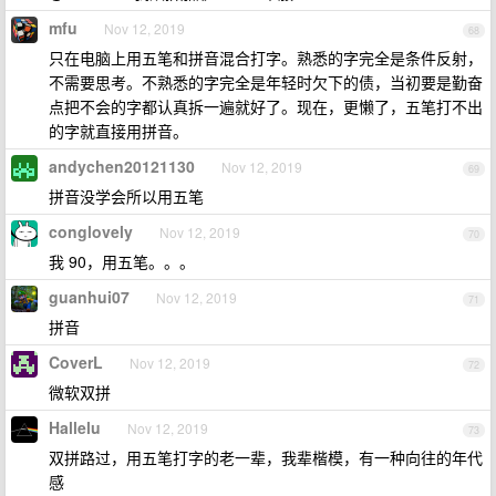
mfu
Nov 12, 2019
68
只在电脑上用五笔和拼音混合打字。熟悉的字完全是条件反射，
不需要思考。不熟悉的字完全是年轻时欠下的债，当初要是勤奋
点把不会的字都认真拆一遍就好了。现在，更懒了，五笔打不出
的字就直接用拼音。
andychen20121130
Nov 12, 2019
69
拼音没学会所以用五笔
conglovely
Nov 12, 2019
70
我 90，用五笔。。。
guanhui07
Nov 12, 2019
71
拼音
CoverL
Nov 12, 2019
72
微软双拼
Hallelu
Nov 12, 2019
73
双拼路过，用五笔打字的老一辈，我辈楷模，有一种向往的年代
感