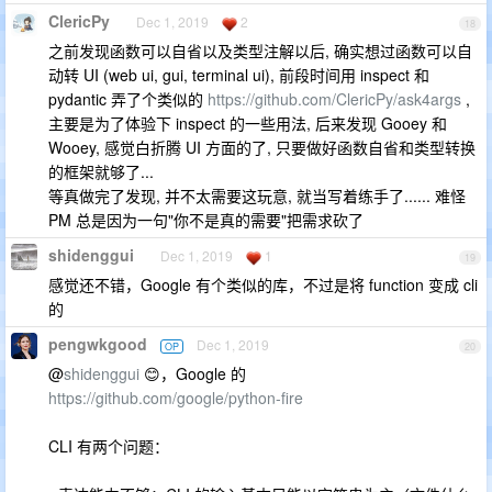
ClericPy
Dec 1, 2019
2
18
之前发现函数可以自省以及类型注解以后, 确实想过函数可以自
动转 UI (web ui, gui, terminal ui), 前段时间用 inspect 和
pydantic 弄了个类似的
https://github.com/ClericPy/ask4args
,
主要是为了体验下 inspect 的一些用法, 后来发现 Gooey 和
Wooey, 感觉白折腾 UI 方面的了, 只要做好函数自省和类型转换
的框架就够了...
等真做完了发现, 并不太需要这玩意, 就当写着练手了...... 难怪
PM 总是因为一句"你不是真的需要"把需求砍了
shidenggui
Dec 1, 2019
1
19
感觉还不错，Google 有个类似的库，不过是将 function 变成 cli
的
pengwkgood
Dec 1, 2019
OP
20
@
shidenggui
😊，Google 的
https://github.com/google/python-fire
CLI 有两个问题：