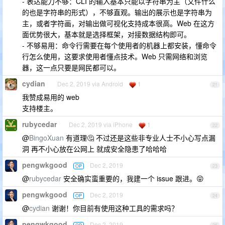
- 表达能力不够：CLI 的输入基本只能以字符串为主（文件什么
的也是字符串的形式），不够直观。输出的展示也是字符串为
主，或者字符画，对输出做可视化支持成本很高。Web 在这方
面优势很大，基本就是选择框架，对接数据结构即可。
- 不够易用：命令行需要在每个使用者的机器上都安装，懂命令
行怎么使用，这要求使用者懂点技术。Web 只需网络和浏览
器，这一点只要是网民都可以。
cydian
Dec 2, 2019 via Android
1
21
我赞成易用的 web
支持楼主。
rubycedar
Dec 2, 2019 via iPhone
1
22
@
BingoXuan
有道理🤔 不过还是这些非专业人士不小心写点漏
洞 再不小心放在公网上 就成安全隐患了哈哈哈
pengwkgood
Dec 2, 2019
OP
23
@
rubycedar
安全确实蛮重要的，我建一个 issue 跟进。😝
pengwkgood
Dec 2, 2019
OP
24
@
cydian
谢谢！你目前有使用这种工具的需求吗？
pengwkgood
Dec 2, 2019