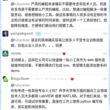
@
rubycedar
严肃的编程本身确实不需要考虑非技术人员。但是
有多场景不需要那么严肃的编程，比如，想通过编程解决一些重
复劳动、或者想做些小工具，做这些事情的人很多没有足够的专
业知识或者没有足够的时间来做，提供这样一个工具给他们，就
能降低难度，方便他们做出他们想要工具。
pengwkgood
Dec 1, 2019
OP
10
@
rubycedar
语言的简单确实容易让很多人不受专业训练就能
做，拉低从业人员水平。。。招黑
renmu
Dec 1, 2019 via Android
1
11
支持楼主，这样在公司可以快速做一些小工具作为 web 服务直
接提供给同事，不要折腾去打包成 exe，希望楼主能添加更多的
demo
BingoXuan
Dec 1, 2019 via Android
1
12
@
rubycedar
你有考虑一些其他专业人士吗？声学光学等方面的面向工业领域
技术人员大多都用 LabVIEW 或者 MATLAB。对于他们来说，快
速可用，可调试非常重要，直接在工作上使用 python 编写程
序，其实是影响效率的。