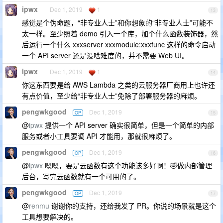
ipwx
Dec 1, 2019
1
13
感觉是个伪命题，“非专业人士”和你想象的“非专业人士”可能不
太一样。至少照着 demo 引入一个库，加个什么函数装饰器，然
后运行一个什么 xxxserver xxxmodule:xxxfunc 这样的命令启动
一个 API server 还是没啥难度的，并不需要 Web UI。
ipwx
Dec 1, 2019
1
14
你这东西要是给 AWS Lambda 之类的云服务器厂商用上也许还
有点价值，至少给“非专业人士”免除了部署服务器的麻烦。
pengwkgood
Dec 1, 2019
OP
15
@
ipwx
提供一个 API server 确实很简单，但是一个简单的内部
服务或者小工具要调 API 才能用，那就很麻烦了。
pengwkgood
Dec 1, 2019
OP
16
@
ipwx
嗯嗯，要是云函数有这个功能该多好啊！🤣做内部管理
后台，写完云函数就有一个可用的了。
pengwkgood
Dec 1, 2019
OP
17
@
renmu
谢谢你的支持，还给我发了 PR。你说的场景就是这个
工具想要解决的。