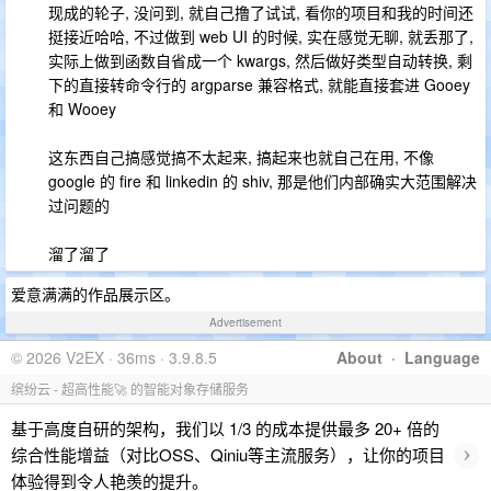
现成的轮子, 没问到, 就自己撸了试试, 看你的项目和我的时间还
挺接近哈哈, 不过做到 web UI 的时候, 实在感觉无聊, 就丢那了,
实际上做到函数自省成一个 kwargs, 然后做好类型自动转换, 剩
下的直接转命令行的 argparse 兼容格式, 就能直接套进 Gooey
和 Wooey
这东西自己搞感觉搞不太起来, 搞起来也就自己在用, 不像
google 的 fire 和 linkedin 的 shiv, 那是他们内部确实大范围解决
过问题的
溜了溜了
爱意满满的作品展示区。
Advertisement
© 2026 V2EX · 36ms · 3.9.8.5
About
·
Language
缤纷云 - 超高性能🚀 的智能对象存储服务
基于高度自研的架构，我们以 1/3 的成本提供最多 20+ 倍的
›
综合性能增益（对比OSS、Qiniu等主流服务），让你的项目
体验得到令人艳羡的提升。