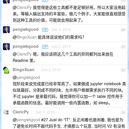
OP
25
@
ClericPy
我觉得是这些工具都不是足够好用，所以大家没用起
来。等输入输出支持的丰富些，做几个例子，大家能很直观感受
到这种工具的价值，可能就会用起来了。
pengwkgood
Dec 2, 2019
OP
26
@
BingoXuan
能具体说说他们的需求吗？
pengwkgood
Dec 2, 2019
OP
27
@
ClericPy
嗯，我应该把这几个工具的异同都列出来放在
Readme 里。
BingoXuan
Dec 2, 2019
28
@
pengwkgood
现阶段来说完成度已经非常高了，如果做成 jupyter notebook 类
似就最好。分割成不同的块，允许用户根据需求执行不同的块。
不过 jupyter 是承载代码，我觉得你可以加一个 table 控件用于
承载函数的信息。最好能调用一些内置函数，如 sleep。
ClericPy
Dec 2, 2019
29
@
pengwkgood
#27 Just do "IT". 反正闲着也是闲着, 我也是为
了避免长时间不敲代码手生, 才搞那么个玩意, 当时问 V2 有没有