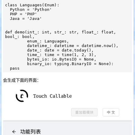
class Languages(Enum):

  Python = 'Python'

  PHP = 'PHP'

  Java = 'Java'

def demo(int_: int, str_: str, float_: float, 
bool_: bool,

         enum_: Languages,

         datetime_: datetime = datetime.now(),

         date_: date = date.today(),

         time_: time = time(1, 2, 3),

         bytes_io: io.BytesIO = None,

         binary_io: typing.BinaryIO = None):

会生成下面的界面：