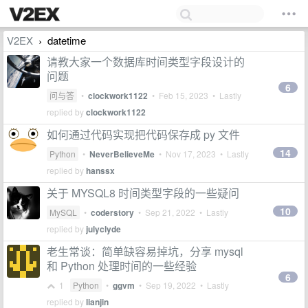
V2EX
datetime
›
请教大家一个数据库时间类型字段设计的
问题
6
问与答
•
clockwork1122
•
Feb 15, 2023
• Lastly
replied by
clockwork1122
如何通过代码实现把代码保存成 py 文件
14
Python
•
NeverBelieveMe
•
Nov 17, 2023
• Lastly
replied by
hanssx
关于 MYSQL8 时间类型字段的一些疑问
10
MySQL
•
coderstory
•
Sep 21, 2022
• Lastly
replied by
julyclyde
老生常谈：简单缺容易掉坑，分享 mysql
和 Python 处理时间的一些经验
6
1
Python
•
ggvm
•
Sep 19, 2022
• Lastly
replied by
lianjin