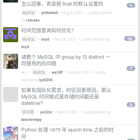
怎么回事，表是按 float 的默认设置的
1
MySQL
•
yellowtail
•
Aug 9, 2021
• Lastly replied
by
rekulas
时间范围查询如何优化？
16
MySQL
•
myd
•
Feb 24, 2021
• Lastly replied by
myd
请教个 MySQL 中 group by 与 distinct 一
同使用的的问题
7
1
MySQL
•
wxVIP
•
Feb 24, 2021
• Lastly
replied by
lyz0205
如果有国际化需求，时区因素原因，那么
MySQL 时间格式是存储时间戳还是
datetime?
2
问与答
•
ye22st
•
Nov 5, 2020
• Lastly replied by
beichenhpy
Python 处理 1870 年 epoch time 之前的时
间