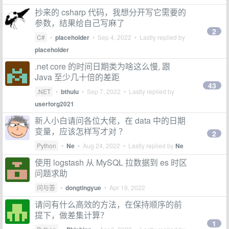
抄来的 csharp 代码，我想分开写它需要的
参数，结果给自己写麻了
2
C#
•
placeholder
•
Sep 4, 2022
• Lastly replied by
placeholder
.net core 的时间日期类为啥这么慢, 跟
Java 至少几十倍的差距
43
.NET
•
bthulu
•
Sep 7, 2022
• Lastly replied by
userforg2021
新人小白请问各位大佬，在 data 中的日期
变量，应该怎样写才对 ？
2
Python
•
Ne
•
Aug 24, 2022
• Lastly replied by
Ne
使用 logstash 从 MySQL 拉数据到 es 时区
问题求助
问与答
•
dongtingyue
•
Apr 19, 2022
请问有什么高效的方法，在保持顺序的前
提下，做差集计算？
1