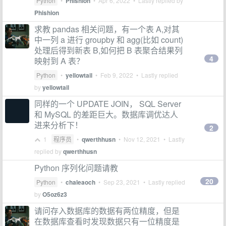
Python
•
Phishion
•
Apr 6, 2022
• Lastly replied by
Phishion
求教 pandas 相关问题，有一个表 A,对其
中一列 a 进行 groupby 和 agg(比如 count)
处理后得到新表 B,如何把 B 表聚合结果列
4
映射到 A 表？
Python
•
yellowtail
•
Feb 9, 2022
• Lastly replied
by
yellowtail
同样的一个 UPDATE JOIN， SQL Server
和 MySQL 的差距巨大。数据库调优达人
进来分析下！
2
1
程序员
•
qwerthhusn
•
Nov 12, 2021
• Lastly
replied by
qwerthhusn
Python 序列化问题请教
20
Python
•
chaleaoch
•
Sep 23, 2021
• Lastly replied
by
O5oz6z3
请问存入数据库的数据有两位精度，但是
在数据库查看时发现数据只有一位精度是