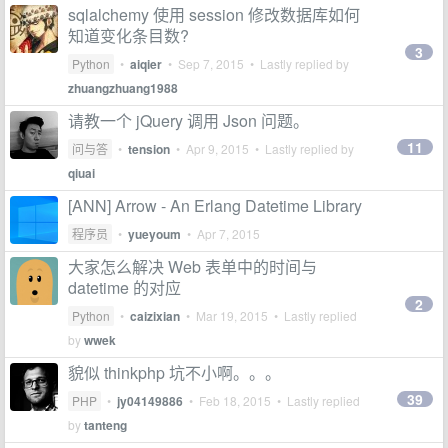
sqlalchemy 使用 session 修改数据库如何
知道变化条目数?
3
Python
•
aiqier
•
Sep 7, 2015
• Lastly replied by
zhuangzhuang1988
请教一个 jQuery 调用 Json 问题。
11
问与答
•
tension
•
Apr 9, 2015
• Lastly replied by
qiuai
[ANN] Arrow - An Erlang Datetime Library
程序员
•
yueyoum
•
Apr 7, 2015
大家怎么解决 Web 表单中的时间与
datetime 的对应
2
Python
•
caizixian
•
Mar 19, 2015
• Lastly replied
by
wwek
貌似 thinkphp 坑不小啊。。。
39
PHP
•
jy04149886
•
Feb 18, 2015
• Lastly replied
by
tanteng