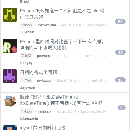
Braid
Python 怎么知道一个时间戳是不是 utc 时
间转过来的
53
Python
•
mzmxcvbn
•
Apr 18, 2018
• Lastly replied
by
janxin
Python 里的时间对比查了一下午 有点晕，
详细的写下求教大佬们
13
问与答
•
jakeyfly
•
Mar 16, 2018
• Lastly replied by
jakeyfly
日期的格式化问题
16
问与答
•
dwjgwsm
•
Mar 8, 2018
• Lastly replied by
dwjgwsm
flask 教程里 db.DateTime 和
db.DateTime() 带不带括号()有什么区别？
8
Python
•
miniyao
•
Feb 26, 2018
• Lastly replied by
lolizeppelin
mysql 的日期时间比较