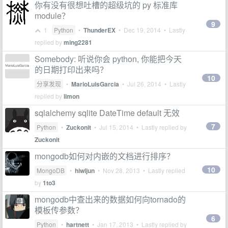
你有没有很想吐槽的超级坑的 py 标准库
module？
9
1
Python
•
ThunderEX
•
Dec 19, 2014
• Lastly
replied by
ming2281
Somebody: 听说你会 python, 你能把今天
的日期打印出来吗？
10
分享发现
•
MarioLuisGarcia
•
Jul 26, 2014
• Lastly
replied by
limon
sqlalchemy sqlite DateTime default 无效
7
Python
•
Zuckonit
•
Jul 15, 2014
• Lastly replied by
Zuckonit
mongodb如何对内嵌的文档进行排序？
10
MongoDB
•
hiwljun
•
Nov 28, 2013
• Lastly replied
by
1to3
mongodb中查出来的数据如何向tornado的
模板传参数？
6
Python
•
hartnett
•
Jan 17, 2013
• Lastly replied by