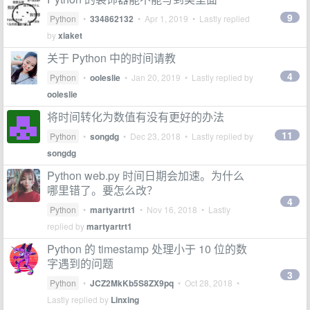
9
Python
•
334862132
•
Apr 1, 2019
• Lastly replied
by
xiaket
关于 Python 中的时间请教
4
Python
•
ooleslie
•
Jan 20, 2019
• Lastly replied by
ooleslie
将时间转化为数值有没有更好的办法
11
Python
•
songdg
•
Dec 23, 2018
• Lastly replied by
songdg
Python web.py 时间日期会加速。为什么
哪里错了。要怎么改？
4
Python
•
martyartrt1
•
Nov 16, 2018
• Lastly
replied by
martyartrt1
Python 的 timestamp 处理小于 10 位的数
字遇到的问题
3
Python
•
JCZ2MkKb5S8ZX9pq
•
Oct 28, 2018
•
Lastly replied by
Linxing