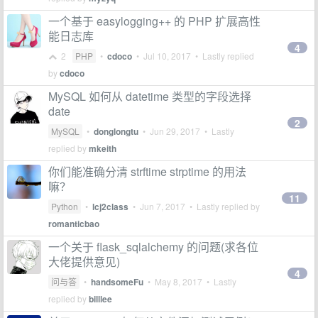
一个基于 easylogging++ 的 PHP 扩展高性
能日志库
4
2
PHP
•
cdoco
•
Jul 10, 2017
• Lastly replied
by
cdoco
MySQL 如何从 datetime 类型的字段选择
date
2
MySQL
•
donglongtu
•
Jun 29, 2017
• Lastly
replied by
mkeith
你们能准确分清 strftime strptime 的用法
嘛？
11
Python
•
lcj2class
•
Jun 7, 2017
• Lastly replied by
romanticbao
一个关于 flask_sqlalchemy 的问题(求各位
大佬提供意见)
4
问与答
•
handsomeFu
•
May 8, 2017
• Lastly
replied by
billlee