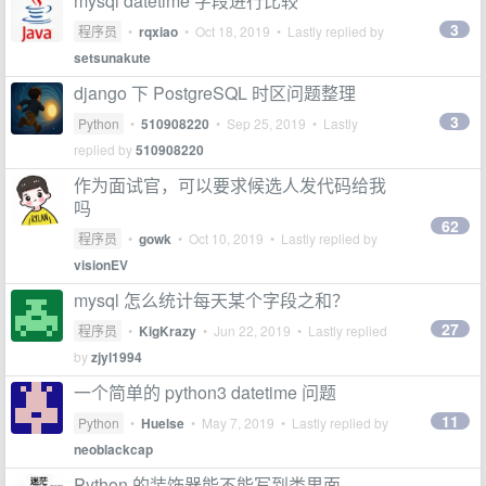
mysql datetime 字段进行比较
3
程序员
•
rqxiao
•
Oct 18, 2019
• Lastly replied by
setsunakute
django 下 PostgreSQL 时区问题整理
3
Python
•
510908220
•
Sep 25, 2019
• Lastly
replied by
510908220
作为面试官，可以要求候选人发代码给我
吗
62
程序员
•
gowk
•
Oct 10, 2019
• Lastly replied by
visionEV
mysql 怎么统计每天某个字段之和？
27
程序员
•
KigKrazy
•
Jun 22, 2019
• Lastly replied
by
zjyl1994
一个简单的 python3 datetime 问题
11
Python
•
Huelse
•
May 7, 2019
• Lastly replied by
neoblackcap
Python 的装饰器能不能写到类里面