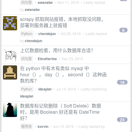
问与答
•
awanabe
•
Nov 11, 2016
• Lastly replied
by
awanabe
scrapy 抓取网站报错，本地抓取没问题，
部署到服务器上就报错
6
Python
•
chendajun
•
Oct 29, 2016
• Lastly replied
by
chendajun
上亿数据检索，用什么数据库合适？
问与答
•
Eleutherios
•
Sep 23, 2016
在 python 中有木有类似 mysql 中
hour（）， day（）， second（）这种函
数的库？
18
Python
•
ideaplat
•
Jul 14, 2016
• Lastly replied by
ideaplat
数据库标记软删除（ Soft Delete）数据
时，是用 Boolean 好还是有 DateTime
好？
23
程序员
•
korvin
•
Jun 15, 2016
• Lastly replied by