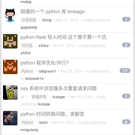
realpg
刚撸的一个 python 库 timeago
1
分享创造
•
50vip
•
May 27, 2016
• Lastly replied by
gogobody
python flask 导入时间 这个算不算一个坑
2
问与答
•
aXXui
•
Apr 27, 2016
• Lastly replied by
aXXui
python 程序优化/并行?
17
Python
•
billgreen1
•
Mar 22, 2016
• Lastly replied
by
lebowsk1s
osx 系统中浏览器多次重复请求问题
1
1
前端开发
•
fxxkgw
•
Mar 15, 2016
• Lastly
replied by
fxxkgw
python 时间转换问题，求解答
6
Python
•
imkh
•
Nov 19, 2015
• Lastly replied by
mrqyoung