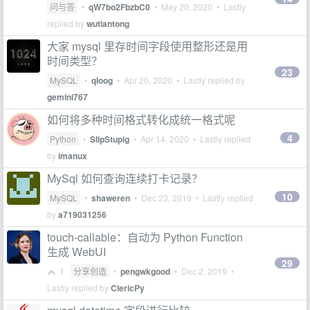
问与答
•
qW7bo2FbzbC0
•
May 20, 2020
• Lastly
replied by
wutiantong
大家 mysql 里存时间字段使用整形还是用
时间类型？
23
MySQL
•
qloog
•
Apr 20, 2020
• Lastly replied by
gemini767
如何将多种时间格式转化成统一格式呢
4
Python
•
SlipStupig
•
Apr 14, 2020
• Lastly replied
by
imanux
MySql 如何查询连续打卡记录？
10
MySQL
•
shaweren
•
Dec 23, 2019
• Lastly replied
by
a719031256
touch-callable：自动为 Python Function
生成 WebUI
29
1
分享创造
•
pengwkgood
•
Dec 2, 2019
•
Lastly replied by
ClericPy