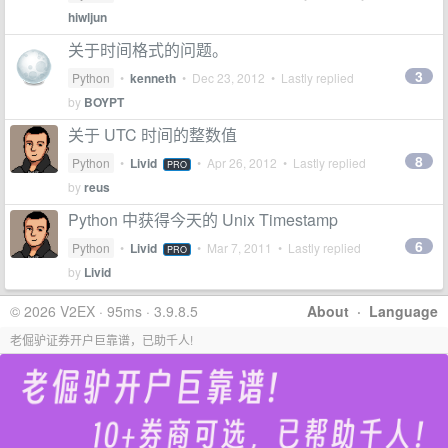
hiwljun
关于时间格式的问题。
3
Python
•
kenneth
•
Dec 23, 2012
• Lastly replied
by
BOYPT
关于 UTC 时间的整数值
8
Python
•
Livid
•
Apr 26, 2012
• Lastly replied
PRO
by
reus
Python 中获得今天的 Unix Timestamp
6
Python
•
Livid
•
Mar 7, 2011
• Lastly replied
PRO
by
Livid
© 2026 V2EX · 95ms · 3.9.8.5
About
·
Language
老倔驴证券开户巨靠谱，已助千人!