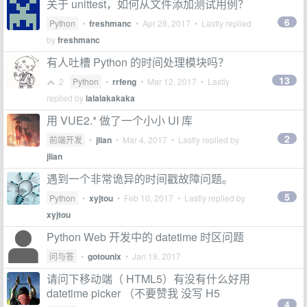
关于 unittest，如何从文件添加测试用例？
6
Python
•
freshmanc
•
Apr 28, 2017
• Lastly replied
by
freshmanc
有人吐槽 Python 的时间处理模块吗？
13
2
Python
•
rrfeng
•
Mar 12, 2017
• Lastly
replied by
lalalakakaka
用 VUE2.* 做了一个小小 UI 库
2
前端开发
•
jlian
•
Mar 4, 2017
• Lastly replied by
jlian
遇到一个非常诡异的时间戳故障问题。
5
Python
•
xyjtou
•
Feb 10, 2017
• Lastly replied by
xyjtou
Python Web 开发中的 datetime 时区问题
问与答
•
gotounix
•
Jan 19, 2017
请问下移动端（ HTML5）有没有什么好用
datetime picker （不要赞我 没写 H5
4