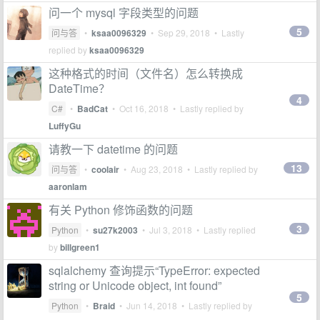
问一个 mysql 字段类型的问题
5
问与答
•
ksaa0096329
•
Sep 29, 2018
• Lastly
replied by
ksaa0096329
这种格式的时间（文件名）怎么转换成
DateTime？
4
C#
•
BadCat
•
Oct 16, 2018
• Lastly replied by
LuffyGu
请教一下 datetime 的问题
13
问与答
•
coolair
•
Aug 23, 2018
• Lastly replied by
aaronlam
有关 Python 修饰函数的问题
3
Python
•
su27k2003
•
Jul 3, 2018
• Lastly replied
by
billgreen1
sqlalchemy 查询提示“TypeError: expected
string or Unicode object, int found”
5
Python
•
Braid
•
Jun 14, 2018
• Lastly replied by