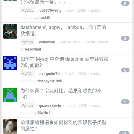
只保留最新一条。。。
5
MySQL
•
uti6770werty
•
Sep 1, 2020
• Lastly
replied by
muskill
dataframe 的 apply， lambda，加自定函
数报错。
3
Python
•
yellowtail
•
Aug 30, 2020
• Lastly replied
by
yellowtail
如何在 Mysql 中查询 datetime 类型并转换
为时间戳？
6
MySQL
•
ex1gtnim7d
•
Aug 21, 2020
• Lastly
replied by
zhangysh1995
为什么两个字典对比，结果和想象的不
同？
9
Python
•
qazwsxkevin
•
Jun 21, 2020
• Lastly
replied by
SjwNo1
单继承编程语言如何优雅的实现鸭子类型
的属性？
14