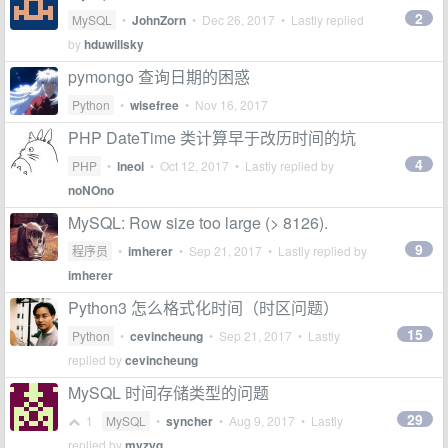
2
MySQL
•
JohnZorn
•
Dec 26, 2017
• Lastly replied
by
hduwillsky
pymongo 查询日期的困惑
Python
•
wisefree
•
Nov 16, 2017
PHP DateTime 类计算早于改历时间的坑
4
PHP
•
lneoi
•
Oct 12, 2017
• Lastly replied by
noNOno
MySQL: Row size too large (> 8126).
9
程序员
•
imherer
•
Sep 21, 2017
• Lastly replied by
imherer
Python3 怎么格式化时间（时区问题）
15
Python
•
cevincheung
•
Sep 21, 2017
• Lastly
replied by
cevincheung
MySQL 时间存储类型的问题
29
1
MySQL
•
syncher
•
Aug 9, 2017
• Lastly
replied by
myzyq