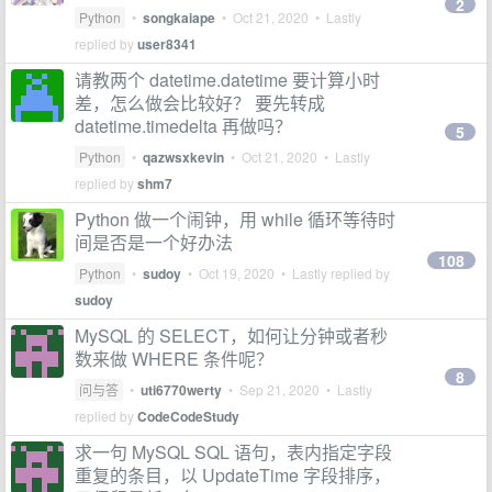
2
Python
•
songkaiape
•
Oct 21, 2020
• Lastly
replied by
user8341
请教两个 datetime.datetime 要计算小时
差，怎么做会比较好？ 要先转成
datetime.timedelta 再做吗？
5
Python
•
qazwsxkevin
•
Oct 21, 2020
• Lastly
replied by
shm7
Python 做一个闹钟，用 while 循环等待时
间是否是一个好办法
108
Python
•
sudoy
•
Oct 19, 2020
• Lastly replied by
sudoy
MySQL 的 SELECT，如何让分钟或者秒
数来做 WHERE 条件呢？
8
问与答
•
uti6770werty
•
Sep 21, 2020
• Lastly
replied by
CodeCodeStudy
求一句 MySQL SQL 语句，表内指定字段
重复的条目，以 UpdateTime 字段排序，