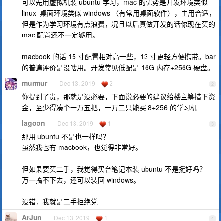
可以先用虚拟机装 ubuntu 学习，mac 的优势是开发环境类似
linux, 桌面环境类似 windows （有常用桌面软件），主用合适，
但是作为学习环境有点浪费，况且以后真做开发的话你现在买的
mac 配置还不一定够用。
macbook 的话 15 寸配置相对高一些，13 寸更轻方便携带。bar
的普遍评价是没啥用。开发常见低配是 16G 内存+256G 硬盘。
murmur
Dec 13, 2019
2
2
你提到了贵，那就是没必要，下面说必要的建议给楼主筹措下资
金，至少得凑个一万五把，一万二只能买 8+256 的学习机
lagoon
Dec 13, 2019
1
3
那用 ubuntu 不是也一样吗？
虽然我也有 macbook，也觉得非常好。
但如果要买二手，我觉得买台笔记本装 ubuntu 不是挺好吗？
万一搞不下去，还可以装回 windows。
没错，我就是二手拒绝党
ArJun
Dec 13, 2019
1
4