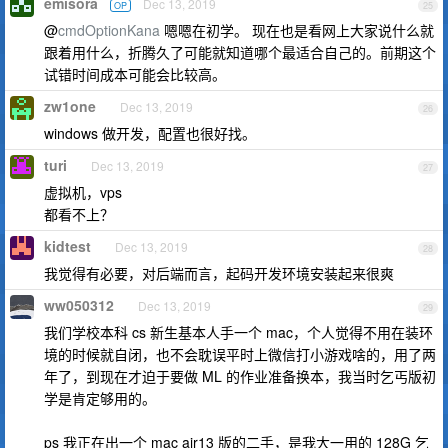
emisora
Dec 13, 2019
OP
25
@
cmdOptionKana
嗯嗯在初学。 现在也是看网上大家说什么就
跟着用什么，折腾久了可能就知道哪个最适合自己的。前期这个
试错时间成本可能会比较高。
zw1one
Dec 13, 2019
26
windows 做开发，配置也很好找。
turi
Dec 13, 2019
27
虚拟机，vps
都看不上？
kidtest
Dec 13, 2019
28
我觉得有必要，对后端而言，起码开发环境安装起来很爽
ww050312
Dec 13, 2019
29
我们学校本科 cs 新生基本人手一个 mac，个人觉得不用在装环
境的时候就自闭，也不会耽误平时上微信打小游戏啥的，用了两
年了，到现在才迫于要做 ML 的作业准备换本，我当时乞丐版初
学是肯定够用的。
ps 我正在出一个 mac air13 版的二手，是我大一用的 128G 乞