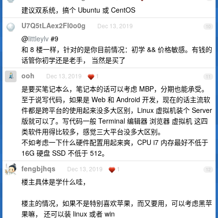
建议双系统，搞个 Ubuntu 或 CentOS
U7Q5tLAex2FI0o0g
Dec 13, 2019
10
@
littleylv
#9
和 8 楼一样，针对的是你目前情况：初学 && 价格敏感。有钱的
话管你初学还是老手， 当然是买了
ooh
Dec 13, 2019
1
11
是要买笔记本么，笔记本的话可以考虑 MBP，分期也能承受。
至于说写代码，如果是 Web 和 Android 开发，现在的话主流软
件都是跨平台的使用起来没多大区别，Linux 虚拟机装个 Server
版就可以了。写代码一般 Terminal 编辑器 浏览器 虚拟机 这四
类软件用得比较多，感觉三大平台没多大区别。
不如考虑一下什么硬件配置用起来爽，CPU i7 内存最好不低于
16G 硬盘 SSD 不低于 512。
fengbjhqs
Dec 13, 2019
1
12
楼主具体是学什么哇，
楼主的情况，如果不是特别喜欢苹果，而又要用，可以考虑黑苹
果嘛， 还可以装 linux 或者 win