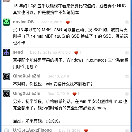
15 年的 LQ2 五千块钱现在看来还算比较值的，或者弄个 NUC
其实也可以，但是便携性不如笔记本
noviceiOS
Dec 13, 2019
1
5
买 16 年以前的 MBP 128G 可以自己动手换 SSD 的，我前两天
刚把自己 14 mid MBP 128G 的 SSD 换成了 1 的 SSD，写前端
也不卡
s4nd
Dec 13, 2019 via Android
1
6
直接配个能装黑苹果的机子，Windows,linux,macos 三个系统想
用哪个用哪个
QingXuJiaZhi
Dec 13, 2019
7
不对呀，你说说，win 安装什么找不到教程？
QingXuJiaZhi
Dec 13, 2019
1
8
另外，初学阶段，价格敏感的话，在 win 里安装虚拟机 linux 也
完全够用了，钱少的时候真的完全没有必要买 mac。
当然，如果有钱，买买买。
U7Q5tLAex2FI0o0g
Dec 13, 2019
1
9