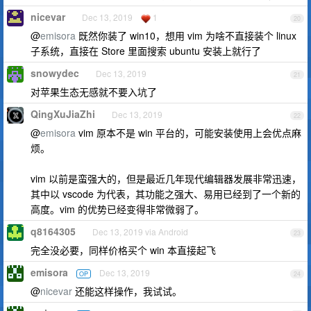
nicevar
Dec 13, 2019
1
20
@
emisora
既然你装了 win10，想用 vim 为啥不直接装个 linux
子系统，直接在 Store 里面搜索 ubuntu 安装上就行了
snowydec
Dec 13, 2019
21
对苹果生态无感就不要入坑了
QingXuJiaZhi
Dec 13, 2019
22
@
emisora
vim 原本不是 win 平台的，可能安装使用上会优点麻
烦。
vim 以前是蛮强大的，但是最近几年现代编辑器发展非常迅速，
其中以 vscode 为代表，其功能之强大、易用已经到了一个新的
高度。vim 的优势已经变得非常微弱了。
q8164305
Dec 13, 2019 via Android
23
完全没必要，同样价格买个 win 本直接起飞
emisora
Dec 13, 2019
OP
24
@
nicevar
还能这样操作，我试试。