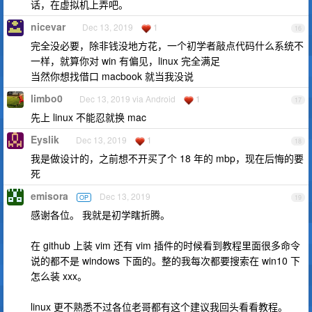
话，在虚拟机上弄吧。
nicevar
Dec 13, 2019
1
16
完全没必要，除非钱没地方花，一个初学者敲点代码什么系统不
一样，就算你对 win 有偏见，linux 完全满足
当然你想找借口 macbook 就当我没说
limbo0
Dec 13, 2019 via Android
1
17
先上 linux 不能忍就换 mac
Eyslik
Dec 13, 2019
1
18
我是做设计的，之前想不开买了个 18 年的 mbp，现在后悔的要
死
emisora
Dec 13, 2019
OP
19
感谢各位。 我就是初学瞎折腾。
在 github 上装 vim 还有 vim 插件的时候看到教程里面很多命令
说的都不是 windows 下面的。整的我每次都要搜索在 win10 下
怎么装 xxx。
linux 更不熟悉不过各位老哥都有这个建议我回头看看教程。