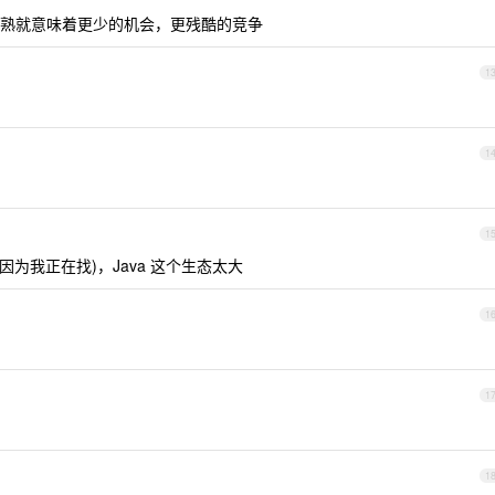
熟就意味着更少的机会，更残酷的竞争
1
1
1
(因为我正在找)，Java 这个生态太大
1
1
1