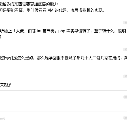
越来越多的东西需要更加底层的能力
练，但是要能看懂，到时候看看 VM 的代码，底层虚拟机的实现。
3
楼上「大佬」们瞎 tm 带节奏，php 确实早该转了，至于转什么，很明
吧
3
真不知道你们是怎么想的，那么难学回报率低除了那几个大厂没几家在用的，
3
越来越多
3
roid
3