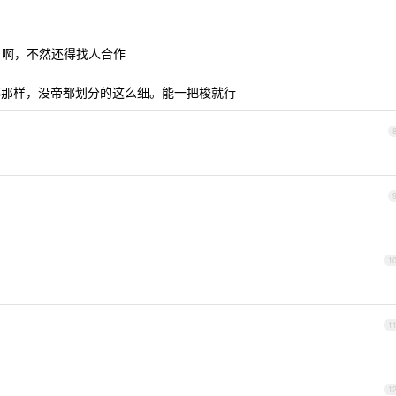
项目啊，不然还得找人合作
觉得老家都那样，没帝都划分的这么细。能一把梭就行
1
1
1