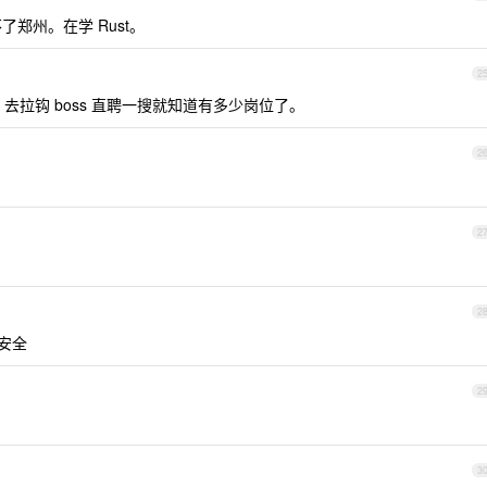
了郑州。在学 Rust。
2
，去拉钩 boss 直聘一搜就知道有多少岗位了。
2
2
2
，安全
2
3