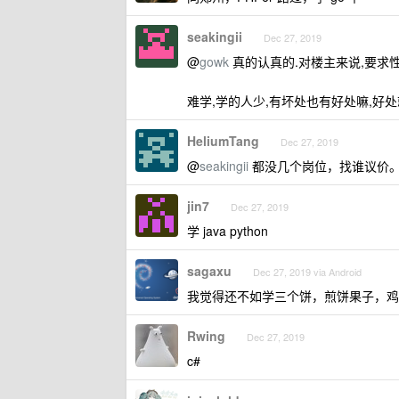
seakingii
Dec 27, 2019
@
gowk
真的认真的.对楼主来说,要求性能
难学,学的人少,有坏处也有好处嘛,好
HeliumTang
Dec 27, 2019
@
seakingii
都没几个岗位，找谁议价
jin7
Dec 27, 2019
学 java python
sagaxu
Dec 27, 2019 via Android
我觉得还不如学三个饼，煎饼果子，鸡
Rwing
Dec 27, 2019
c#