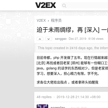
V2EX
程序员
›
迫于未雨绸缪，再 [深入]
sanggao
·
Dec 27, 2019
· 6136 views
This topic created in 2416 days ago, the inf
目前帝都，php 开发做了五年。现在行情越来
[北京] 再找或者回老家 [郑州] 能够有一份糊口
java，golang 的话学的东西相对少，但是
学习，想要深入，担心精力有限，学不完。
求各位大佬给出指点 ，或者拿砖头拍醒我
48 replies
•
2019-12-28 21:14:30 +08:00
noreplay
Dec 27, 2019