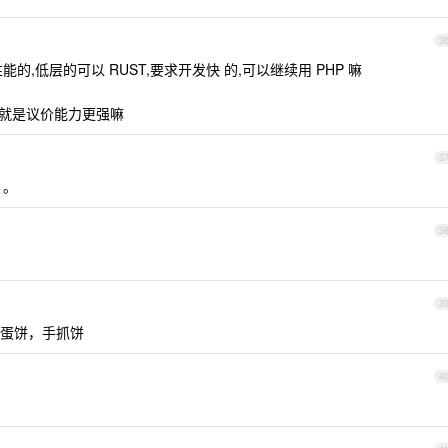
3
的,低层的可以 RUST,要求开发快 的,可以继续用 PHP 嘛
处就是议价能力更强嘛
3
。。
3
3
蛋饼，手抓饼
4