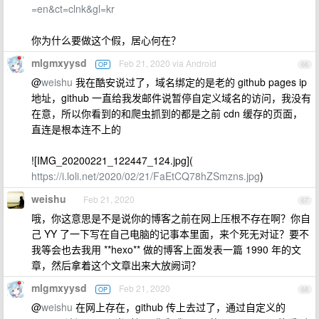
=en&ct=clnk&gl=kr
你为什么要做这个假，居心何在？
mlgmxyysd
Feb 21, 2020 via Android
OP
66
@
weishu
我在酷安说过了，域名绑定的是老的 github pages ip
地址，github 一直给我发邮件说暂停自定义域名的访问，我没有
在意，所以你看到的和爬虫抓到的都是之前 cdn 缓存的页面，
直连是根本连不上的
![IMG_20200221_122447_124.jpg](
https://i.loli.net/2020/02/21/FaEtCQ78hZSmzns.jpg
)
weishu
Feb 21, 2020
67
哦，你这意思是不是说你的博客之前在网上压根不存在啊？你自
己 YY 了一下写在自己电脑的记事本里面，来个死无对证？要不
我等会也去我用 **hexo** 做的博客上面发表一篇 1990 年的文
章，然后拿着这个文章出来大放阙词？
mlgmxyysd
Feb 21, 2020
OP
68
@
weishu
在网上存在，github 传上去过了，通过自定义的