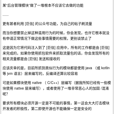
某“后台管理模块”做了一堆根本不应该它去做的功能
......
更有甚者利用 [巨信] 的公众号功能，为自己的帖子刷流量
而当你想要禁止掉这种滥用行为的时候，你会发现，也许它根本就没
有申请正常情况下做这些事情需要的权限，更别谈禁止了
这是因为它将代码注入到了 [巨信] 应用中，所有的工作都是由 [巨信]
来完成的，如果你使用抓包软件来抓取流量包的话，你会发现所有的
相关流量都是由 [巨信] 发送和接收的
应该庆幸的是，目前所抓到类似行为的模块都是使用 java （或 kotlin
等 jvm 语言）层来编写的，反编译还算比较容易
可是如果模块使用 native （ C/C++）层编写（据我所知已经有一些模
块使用 native 层来编写），或者使用了一堆非常恶心人的加固 /混淆
呢？
要求所有模块必须开源一定是不可能的事情，第一这会大大打击模块
开发者的积极性，第二即使开源也不能确保一定是安全的