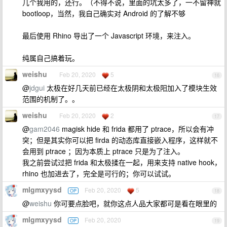
几个我用的，还行。（不得不说，里面的坑太多了，一不留神就
bootloop，当然，我自己确实对 Android 的了解不够
最后使用 Rhino 导出了一个 Javascript 环境，来注入。
纯属自己搞着玩。
weishu
Feb 20, 2020
5
16
@
jdgui
太极在好几天前已经在太极阴和太极阳加入了模块生效
范围的机制了。。
weishu
Feb 20, 2020
2
17
@
gam2046
magisk hide 和 frida 都用了 ptrace，所以会有冲
突；但是其实你可以把 firda 的动态库直接嵌入程序，这样就不
会用到 ptrace ；因为本质上 ptrace 只是为了注入。
我之前尝试过把 frida 和太极揉在一起，用来支持 native hook，
rhino 也加进去了，完全是可行的；你可以试试。
mlgmxyysd
Feb 20, 2020
5
OP
18
@
weishu
你可要点脸吧，就你这点人品大家都可是看在眼里的
mlgmxyysd
Feb 20, 2020
OP
19