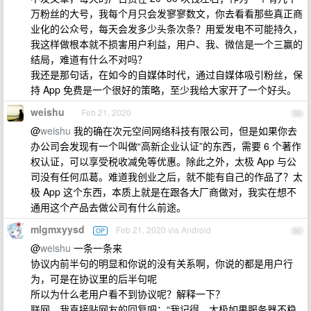
万粉丝的大号，我每个月只会发寥寥数文，你去看看那些真正商
业化的公众号，每天会发多少头条次条？用爱发电不可能持久，
我这样做根本就不损害用户利益，用户、我、微信是一个三赢的
结局，难道有什么不对吗？
我还是那句话，在如今的自媒体时代，通过自媒体吸引粉丝，保
持 App 免费是一个很好的策略，至少我给大家开了一个好头。
weishu
Feb 21, 2020
59
@
weishu
我的确在次元空间网络科技有限公司，但是如果你去
办公司会发现有一个叫做“高新企业认证”的东西，需要 6 个著作
权认证，可以享受税收减免等优惠。除此之外，太极 App 与公
司没有任何瓜葛。难道我创业之后，就不能有自己的作品了？太
极 App 这个东西，本质上就是在跟各大厂商做对，我实在想不
通用这个产品去做公司有什么前途。
mlgmxyysd
Feb 21, 2020 via Android
OP
60
@
weishu
一条一条来
协议内前半句的明显和你说的没有关系啊，你说的都是用户行
为，可是在协议里的后半句呢
所以为什么老用户看不到协议呢？解释一下？
联网，我直接贴网友的回复吧：“我记得，太极如果服务器不稳