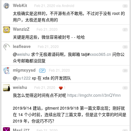
WebKit
Feb 21, 2020 via Android
36
太极确实是这样的，不开源有点不敢用。不过对于没有 root 的
用户，太极还是有点用的
WanzizZ
Feb 21, 2020
37
关键是用这些，微信容易被封号 - - 哈哈
leafleave
Feb 21, 2020
38
@
weishu
求个无极邀请码啊，我邮箱 taiji#
xxoo365.cn
问你公
众号邮箱都没回复
mlgmxyysd
Feb 21, 2020
OP
39
@
yu1222
xp 在 xda 的开发团队
weishu
Feb 21, 2020
1
40
我怎么觉得这时间有点不对呢
https://imgchr.com/i/3nQYmn
2019/9/14 建站，gitment 2019/9/18 第一篇文章出现；刚好就
在 14 个小时前，连续出现了三篇文章，但是这个文章的时间是
2019 年，你说巧不巧？
MaxLi77
Feb 21, 2020
41