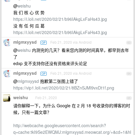
@
weishu
我 们 核 心 优 势
https://i.loli.net/2020/02/21/b96IAkgLxFaHs43.jpg
没 有 任 何 瓜 葛
https://i.loli.net/2020/02/21/b96IAkgLxFaHs43.jpg
mlgmxyysd
Feb 21, 2020 via Android
OP
63
@
weishu
内测完的几天？看来您内测的时间真早，都早到去年
了
edxp 支不支持你还没有资格来评头论足
mlgmxyysd
Feb 21, 2020 via Android
OP
64
@
mlgmxyysd
抱歉第二张图上错了
https://vip1.loli.net/2020/02/21/8BZnSJMl9vxDt1f.png
weishu
Feb 21, 2020
65
请你解释一下，为什么 Google 在 2 月 18 号收录你的博客的时
候，只有一篇文章？
http://webcache.googleusercontent.com/search?
q=cache:tkI9Se2EWQMJ:mlgmxyysd.meowcat.org/+&cd=1&hl