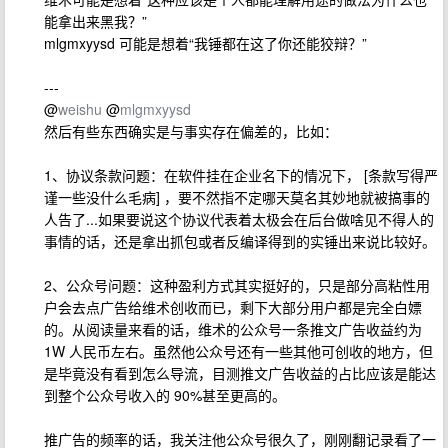
能拿出来黑我？”
mlgmxyysd 可能是想着“我锤都在这了你还能狡辩？”
---
@
weishu
@
mlgmxyysd
然后有些东西确实是与事实存在偏差的，比如：
1、协议条款问题：在软件挂在企业名下的情况下， [条款写得严
谨一些没什么毛病] ，要不然指不定哪天莫名其妙地就被搞事的
人告了...如果要说这个协议代表着太极会在后台做啥见不得人的
事情的话，还是拿出抓包或者反编译得到的实锤出来说比较好。
2、公众号问题：这种盈利方式其实挺好的，只是部分高粘性用
户会去点广告给维术创收而已，剩下大部分用户都是完全白嫖
的。从阅读量来看的话，维术的公众号一条推文广告收益约为
1W 人民币左右。虽然他公众号还有一些其他可创收的地方，但
是毕竟没有看到怎么导流，目测推文广告收益的占比应该是能达
到整个公众号收入的 90%甚至更高的。
推广告的频率的话，我关注他公众号很久了，刚刚翻记录看了一