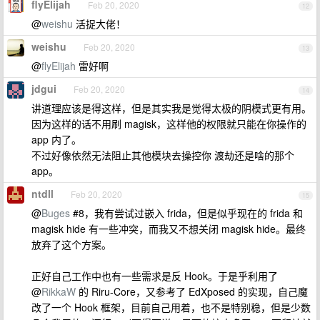
flyElijah
Feb 20, 2020
12
@
weishu
活捉大佬！
weishu
Feb 20, 2020
13
@
flyElijah
雷好啊
jdgui
Feb 20, 2020
14
讲道理应该是得这样，但是其实我是觉得太极的阴模式更有用。
因为这样的话不用刷 magisk，这样他的权限就只能在你操作的
app 内了。
不过好像依然无法阻止其他模块去操控你 渡劫还是啥的那个
app。
ntdll
Feb 20, 2020
15
@
Buges
#8，我有尝试过嵌入 frida，但是似乎现在的 frida 和
magisk hide 有一些冲突，而我又不想关闭 magisk hide。最终
放弃了这个方案。
正好自己工作中也有一些需求是反 Hook。于是乎利用了
@
RikkaW
的 Riru-Core，又参考了 EdXposed 的实现，自己魔
改了一个 Hook 框架，目前自己用着，也不是特别稳，但是少数