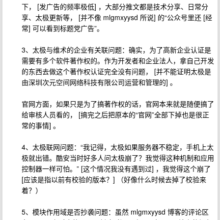
下， [发广告的频率极低] ，大部分推文都是技术分享、日常分
享、太极更新等， [并不像 mlgmxyysd 所说] 的“公众号里还 [经
常] 可以看到标题党广告”。
3、太极与维术的企业有关联问题：确实，为了高新企业认证是
需要有多个软件著作权的。作为开发者和企业法人，拿自己开发
的东西去做这个著作权认证完全没有问题， [并不能证明太极是
由深圳次元空间网络科技有限公司运营和管理的] 。
官网方面，如果只是为了搞著作权的话，官网本来就是随便搞了
给审核人员看的， [搞完之后把原本的“官网”全部下掉也是很正
常的事情] 。
4、太极联网问题：“我记得，太极如果服务器不稳定，手机上太
极就出错。酷安当时好多人问太极崩了？我觉得这种机制和应用
控制器一样可怕。” [这个情况我没有遇到过] ，我觉得这个崩了
[应该是指以前有校验的版本？] （好像什么时候去掉了校验来
着？）
5、模块作用域是否抄袭问题：虽然 mlgmxyysd 博客的评论区