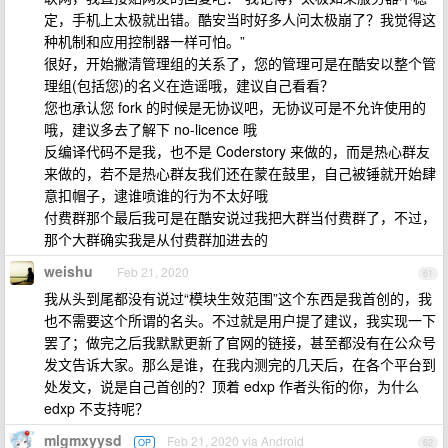
定，手机上太极就出错。酷安当时好多人问太极崩了？我觉得这
种机制和应用控制器一样可怕。”
很好，开始撇清管理组的关系了，您的管理可是在酷安以整个管
理组(包括您)的名义在造谣哦，建议自己看看？
您也承认您 fork 的时候是无协议吧，无协议可是不允许使用的
哦，建议多去了解下 no-licence 哦
反编译代码不是我，也不是 Coderstory 来做的，而是热心群友
来做的，若不是热心群友我们还在蒙在鼓里，自己被锤就开始肆
意扣帽子，逮谁喷谁的行为不太好哦
付费群那个最后我可是在酷安说过我把大群当付费群了，不过，
那个大群确实我是从付费群加进去的
weishu
Feb 21, 2020
61
我从头到尾都没有说过“模块生效范围”这个东西是我首创的，我
也不需要这个所谓的名头。不过就是用户提了建议，我实现一下
罢了；做完之后我默默更新了官网的链接，甚至都没有在公众号
发文告诉大家。那么是谁，在我内测完的几天后，在各个平台到
处发文，说是自己首创的？顶着 edxp 作者头衔的你，为什么
edxp 不支持呢？
mlgmxyysd
Feb 21, 2020 via Android
OP
62