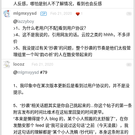
人反感，哪怕是别人不了解情况，看到也会反感
mlgmxyysd
Feb 21, 2020
1
OP
79
@
lazzyboy
>1、为什么老用户[不配]看到用户协议？
>4、这不是我说的，引用网友的话。云控之类的 hhhh，不多评
价
>5、我没提过有关“抄袭”的问题，整个抄袭的节奏是他们太极管
理组里一个叫“韵の祈”的人在酷安带起来的
locoz
Feb 21, 2020
80
@
mlgmxyysd
#79
1、我印象中在某次版本更新后是看到过用户协议的，并不是没
提示。
5、“抄袭”相关话题其实是你自己挑起来的...你这个帖子的第一条
附言发布的时间比维术在这帖里回复的时间更早。
“本来是懒得提个人 blog 的，某个小人照搬的太舒服了”，在你
发酷安那个 feed 说“我可没说过这句话”之前（今天凌晨），我
对这句话的理解都是“某个小人洗稿 /抄代码”，本身这条附言的