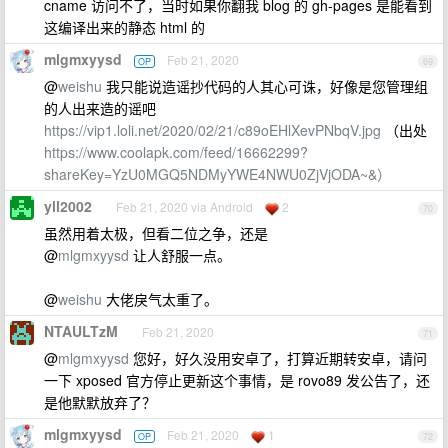
cname 访问不了，当时如果你翻我 blog 的 gh-pages 是能看到
这编译出来的静态 html 的
mlgmxyysd
Feb 21, 2020
OP
69
@
weishu
我只能说造谣抄代码的人其心可诛，好像是您管理组
的人出来造的谣吧
https://vip1.loli.net/2020/02/21/c89oEHlXevPNbqV.jpg
（出处
https://www.coolapk.com/feed/16662299?
shareKey=YzU0MGQ5NDMyYWE4NWU0ZjVjODA~&）
yll2002
Feb 21, 2020 via Android
2
70
虽然用着太极，但看二位之争，还是
@
mlgmxyysd
让人舒服一点。
@
weishu
大佬戾气太重了。
NTAULTzM
Feb 21, 2020
71
@
mlgmxyysd
您好，好久没用安卓了，打算近期转安卓，请问
一下 xposed 官方停止更新这个事情，是 rovo89 发公告了，还
是他默默放弃了？
mlgmxyysd
Feb 21, 2020
1
OP
72