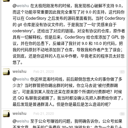
@
weishu
在太极阳刚发布的时候，我发现核心破解不支持 9.0，
而这个功能非常重要因此我完全重写了对 9.0 的支持，这代码你
可以在 CoderStory 之后发布的源码里面看到。当时 CoderStory
的 git 仓库是没有协议文件的，于是我加了一句“灵感来自于
coderstory”，还给出了对应的链接。对没有协议的仓库，原作者
具有一切解释权。但是后来，CoderStory 给仓库添加了 GPL 协
议，并在你的怂恿下，反编译了我针对 9.0 和 10.0 的代码，把
我的代码原封不动地添加到了仓库，导致我和作者产生了误会；
说到底，还是你这样的人在从中作梗，毕竟老实的程序员太好忽
悠了。
weishu
Feb 21, 2020
57
@
weishu
你这样混淆时间线，前后颠倒忽悠大众的事你做了多
少次？当时群管把你踢出群的时候，你立马去说“被付费群踢
出”，可是直到某人现在还呆在原来那个所谓的付费群吧？时候
还 QQ 私聊我说被踢了，我当时都没确认先把入群费给你退了，
最后发现是普通群清人。但是你是最后是怎么造谣的呢？
weishu
Feb 21, 2020
58
@
weishu
至于公众号赚钱的问题，我明确告诉你，公众号如果
不发文章，每天的广告费在 20~30 块钱左右；作为一个有几十