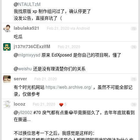
@
NTAULTzM
我找原版 xp 制作组问过了，确认停更了
没发公告，直接弃坑了（
labulaka521
Feb 21, 2020 via Android
73
吃瓜
j137tt736CExzlfM
Feb 21, 2020
74
@
mlgmxyysd
原来 EdXposed 是你自己的项目啊，懂了
@
weishu
还是没有理清楚你们的关系
server
Feb 21, 2020
75
有个时光机网站
https://web.archive.org/
，虽然不可能全部记
录，仅做参考
locoz
Feb 21, 2020
5
76
@
yll2002
#70 戾气都有点重😂毕竟撕挺久了，去年年底就看到
在撕逼...
不过换位思考一下之后，我感觉是这样的：
维术可能是想着“这种应该是个人都能理解用途的做法为什么也