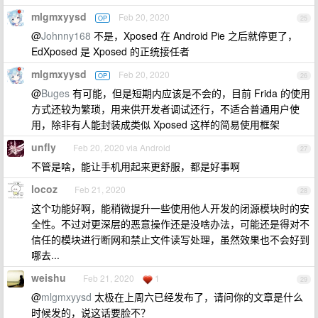
mlgmxyysd
Feb 20, 2020
OP
25
@
Johnny168
不是，Xposed 在 Android Pie 之后就停更了，
EdXposed 是 Xposed 的正统接任者
mlgmxyysd
Feb 20, 2020
OP
26
@
Buges
有可能，但是短期内应该是不会的，目前 Frida 的使用
方式还较为繁琐，用来供开发者调试还行，不适合普通用户使
用，除非有人能封装成类似 Xposed 这样的简易使用框架
unfly
Feb 20, 2020 via Android
27
不管是啥，能让手机用起来更舒服，都是好事啊
locoz
Feb 21, 2020
28
这个功能好啊，能稍微提升一些使用他人开发的闭源模块时的安
全性。不过对更深层的恶意操作还是没啥办法，可能还是得对不
信任的模块进行断网和禁止文件读写处理，虽然效果也不会好到
哪去...
weishu
Feb 21, 2020
1
29
@
mlgmxyysd
太极在上周六已经发布了，请问你的文章是什么
时候发的，说这话要脸不？