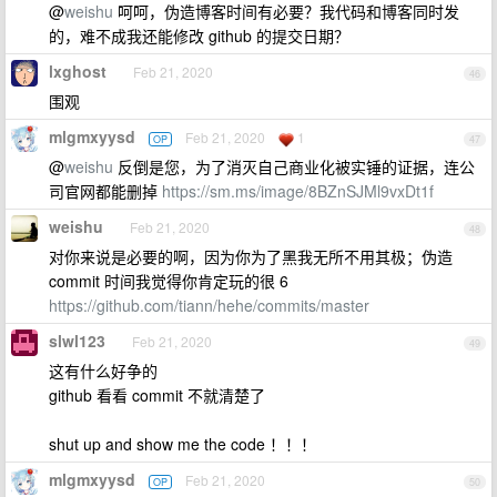
@
weishu
呵呵，伪造博客时间有必要？我代码和博客同时发
的，难不成我还能修改 github 的提交日期？
lxghost
Feb 21, 2020
46
围观
mlgmxyysd
Feb 21, 2020
1
OP
47
@
weishu
反倒是您，为了消灭自己商业化被实锤的证据，连公
司官网都能删掉
https://sm.ms/image/8BZnSJMl9vxDt1f
weishu
Feb 21, 2020
48
对你来说是必要的啊，因为你为了黑我无所不用其极；伪造
commit 时间我觉得你肯定玩的很 6
https://github.com/tiann/hehe/commits/master
slwl123
Feb 21, 2020
49
这有什么好争的
github 看看 commit 不就清楚了
shut up and show me the code ！！！
mlgmxyysd
Feb 21, 2020
OP
50