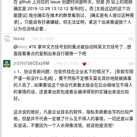
在 github 上对应的 issue 创建时间是昨天，但是 [B 站上的视频
确实是 2019-12-28 13:12:12 发布的] 。而 [太极这边的这个功
能建议] 我也确实在维术的群里看到过， [确实是有人提过这种需
求] 。只能说有抄袭嫌疑，但无法证明，拿这个出来撕逼我个人
认为也没啥必要...
locoz
Feb 21, 2020
77
@
locoz
#76 拿中文方括号划的重点被自动转英文方括号了...想
直接看重点的复制出来自行替换一下吧
j137tt736CExzlfM
Feb 21, 2020
2
78
> 1、协议条款问题：在软件挂在企业名下的情况下， [条款写得
严谨一些没什么毛病] ，要不然指不定哪天莫名其妙地就被搞事
的人告了...如果要说这个协议代表着太极会在后台做啥见不得人
的事情的话，还是拿出抓包或者反编译得到的实锤出来说比较
好。
这点说的很好，凡是企业挂名的软件，隐私条款都会写的比较严
格，但是并不代表一定做了什么见不得人的事情，一切还是以事
实说话，不要因为一个人长得像流氓，就说他是流氓！