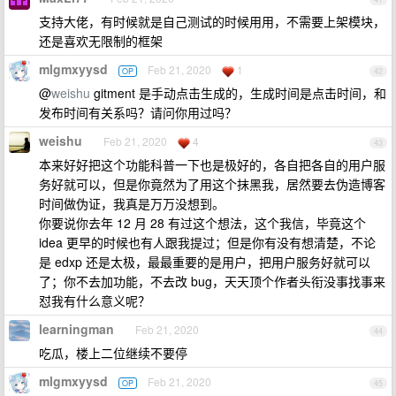
支持大佬，有时候就是自己测试的时候用用，不需要上架模块，
还是喜欢无限制的框架
mlgmxyysd
Feb 21, 2020
1
OP
42
@
weishu
gitment 是手动点击生成的，生成时间是点击时间，和
发布时间有关系吗？请问你用过吗？
weishu
Feb 21, 2020
4
43
本来好好把这个功能科普一下也是极好的，各自把各自的用户服
务好就可以，但是你竟然为了用这个抹黑我，居然要去伪造博客
时间做伪证，我真是万万没想到。
你要说你去年 12 月 28 有过这个想法，这个我信，毕竟这个
idea 更早的时候也有人跟我提过；但是你有没有想清楚，不论
是 edxp 还是太极，最最重要的是用户，把用户服务好就可以
了；你不去加功能，不去改 bug，天天顶个作者头衔没事找事来
怼我有什么意义呢？
learningman
Feb 21, 2020
44
吃瓜，楼上二位继续不要停
mlgmxyysd
Feb 21, 2020
OP
45