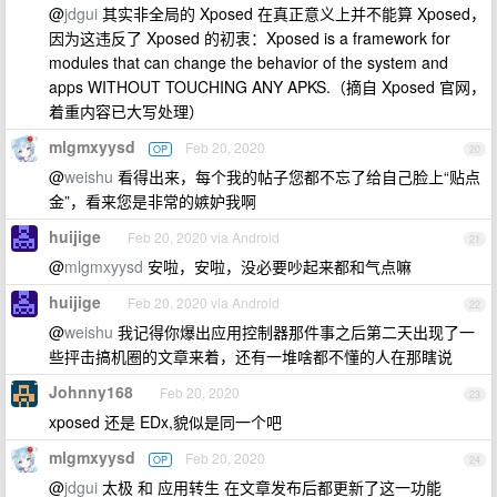
@
jdgui
其实非全局的 Xposed 在真正意义上并不能算 Xposed，
因为这违反了 Xposed 的初衷：Xposed is a framework for
modules that can change the behavior of the system and
apps WITHOUT TOUCHING ANY APKS.（摘自 Xposed 官网，
着重内容已大写处理）
mlgmxyysd
Feb 20, 2020
OP
20
@
weishu
看得出来，每个我的帖子您都不忘了给自己脸上“贴点
金”，看来您是非常的嫉妒我啊
huijige
Feb 20, 2020 via Android
21
@
mlgmxyysd
安啦，安啦，没必要吵起来都和气点嘛
huijige
Feb 20, 2020 via Android
22
@
weishu
我记得你爆出应用控制器那件事之后第二天出现了一
些抨击搞机圈的文章来着，还有一堆啥都不懂的人在那瞎说
Johnny168
Feb 20, 2020
23
xposed 还是 EDx,貌似是同一个吧
mlgmxyysd
Feb 20, 2020
OP
24
@
jdgui
太极 和 应用转生 在文章发布后都更新了这一功能