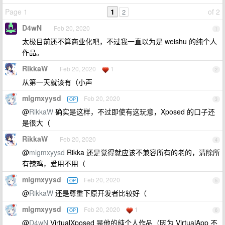
Page 1
1
of 2
2
D4wN
Feb 20, 2020
1
太极目前还不算商业化吧，不过我一直以为是 weishu 的纯个人
作品。
RikkaW
Feb 20, 2020
1
2
从第一天就该有（小声
mlgmxyysd
Feb 20, 2020
OP
3
@
RikkaW
确实是这样，不过即使有这玩意，Xposed 的口子还
是很大（
RikkaW
Feb 20, 2020
4
@
mlgmxyysd
Rikka 还是觉得就应该不兼容所有的老的，清除所
有辣鸡，爱用不用（
mlgmxyysd
Feb 20, 2020
OP
5
@
RikkaW
还是尊重下原开发者比较好（
mlgmxyysd
Feb 20, 2020
1
OP
6
@
D4wN
VirtualXposed 是他的纯个人作品（因为 VirtualApp 不