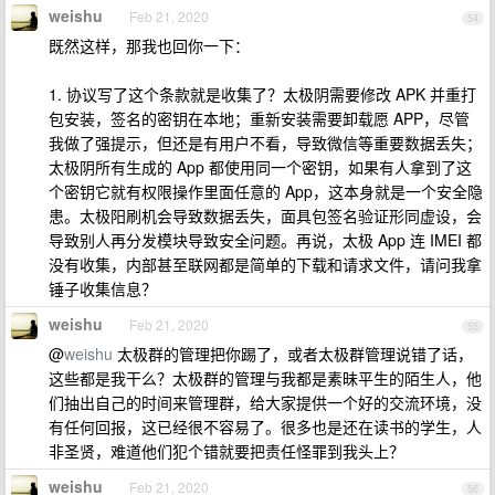
weishu
Feb 21, 2020
54
既然这样，那我也回你一下：
1. 协议写了这个条款就是收集了？太极阴需要修改 APK 并重打
包安装，签名的密钥在本地；重新安装需要卸载愿 APP，尽管
我做了强提示，但还是有用户不看，导致微信等重要数据丢失；
太极阴所有生成的 App 都使用同一个密钥，如果有人拿到了这
个密钥它就有权限操作里面任意的 App，这本身就是一个安全隐
患。太极阳刷机会导致数据丢失，面具包签名验证形同虚设，会
导致别人再分发模块导致安全问题。再说，太极 App 连 IMEI 都
没有收集，内部甚至联网都是简单的下载和请求文件，请问我拿
锤子收集信息？
weishu
Feb 21, 2020
55
@
weishu
太极群的管理把你踢了，或者太极群管理说错了话，
这些都是我干么？太极群的管理与我都是素昧平生的陌生人，他
们抽出自己的时间来管理群，给大家提供一个好的交流环境，没
有任何回报，这已经很不容易了。很多也是还在读书的学生，人
非圣贤，难道他们犯个错就要把责任怪罪到我头上？
weishu
Feb 21, 2020
56