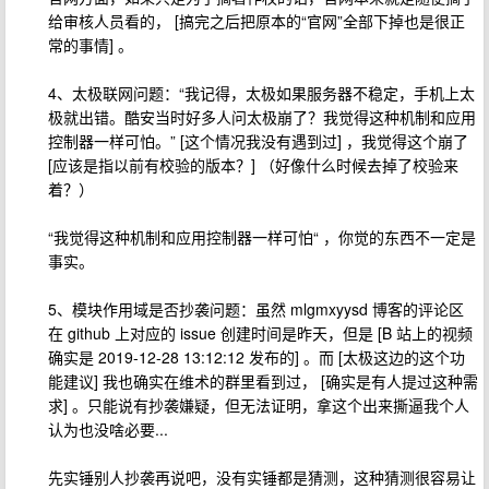
给审核人员看的， [搞完之后把原本的“官网”全部下掉也是很正
常的事情] 。
4、太极联网问题：“我记得，太极如果服务器不稳定，手机上太
极就出错。酷安当时好多人问太极崩了？我觉得这种机制和应用
控制器一样可怕。” [这个情况我没有遇到过] ，我觉得这个崩了
[应该是指以前有校验的版本？] （好像什么时候去掉了校验来
着？）
“我觉得这种机制和应用控制器一样可怕“ ，你觉的东西不一定是
事实。
5、模块作用域是否抄袭问题：虽然 mlgmxyysd 博客的评论区
在 github 上对应的 issue 创建时间是昨天，但是 [B 站上的视频
确实是 2019-12-28 13:12:12 发布的] 。而 [太极这边的这个功
能建议] 我也确实在维术的群里看到过， [确实是有人提过这种需
求] 。只能说有抄袭嫌疑，但无法证明，拿这个出来撕逼我个人
认为也没啥必要...
先实锤别人抄袭再说吧，没有实锤都是猜测，这种猜测很容易让