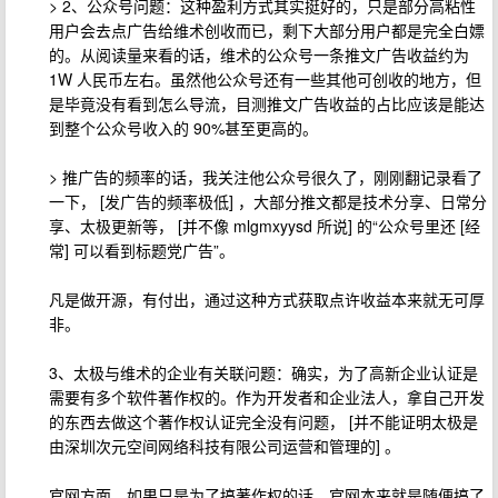
> 2、公众号问题：这种盈利方式其实挺好的，只是部分高粘性
用户会去点广告给维术创收而已，剩下大部分用户都是完全白嫖
的。从阅读量来看的话，维术的公众号一条推文广告收益约为
1W 人民币左右。虽然他公众号还有一些其他可创收的地方，但
是毕竟没有看到怎么导流，目测推文广告收益的占比应该是能达
到整个公众号收入的 90%甚至更高的。
> 推广告的频率的话，我关注他公众号很久了，刚刚翻记录看了
一下， [发广告的频率极低] ，大部分推文都是技术分享、日常分
享、太极更新等， [并不像 mlgmxyysd 所说] 的“公众号里还 [经
常] 可以看到标题党广告”。
凡是做开源，有付出，通过这种方式获取点许收益本来就无可厚
非。
3、太极与维术的企业有关联问题：确实，为了高新企业认证是
需要有多个软件著作权的。作为开发者和企业法人，拿自己开发
的东西去做这个著作权认证完全没有问题， [并不能证明太极是
由深圳次元空间网络科技有限公司运营和管理的] 。
官网方面，如果只是为了搞著作权的话，官网本来就是随便搞了