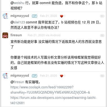
@
weishu
行，就算 commit 能伪造，我不和你争这个，那 b 站
视频呢？
mlgmxyysd
Feb 21, 2020
1
OP
51
@
slwl123
commit 我早就发过了，b 站视频也在 12 月 28 日，
然而这人故意不承认你有啥办法？
firesun
Feb 21, 2020 via Android
52
宣传新功能是好事 没实锤的情况下诋毁其他人的东西就没意思
了
你要是个纯技术的人写篇分析文章分析该用啥框架我觉得挺好
的，自己就是框架的作者且没有实锤的情况下写这种文章很让人
反感
mlgmxyysd
Feb 21, 2020
1
OP
53
@
firesun
有实锤哦，
https://www.coolapk.com/feed/16662299?
shareKey=YzU0MGQ5NDMyYWE4NWU0ZjVjODA~&
https://forum.xda-developers.com/xposed/warning-taichi-
t4012681