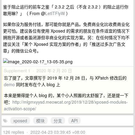
鉴于阻止运行的前车之鉴「 2.3.2 之后（不含 2.3.2 ）的阻止运行你
敢用嘛？」（ From @
LetITFlyW
）
如果你没为服务付钱，那可能你就是产品。免费商业化比收费商业化
更可怕。建议各位有使用 Xposed 的需求的朋友在条件适宜的情况下
拥抱开源或者虽闭源但非商业化的实现方案。另：在任何情况下均不
建议关注「某个 Xposed 实现方案的作者」的「推送过多次广告文
章」的微信公众号。
Supplement 1 · 2020 年 2 月 20 日
忘了提了，文章撰写于 2019 年 12 月 28 日，与 XPatch 修改后的
demo
同时发布在个人 blog 上
本来是懒得提个人 blog 的，某个小人照搬的太舒服了，还是提一下
吧：
http://mlgmxyysd.meowcat.org/2019/12/28/xposed-modules-
activation-scope/
xposed
模块
分支
API
126 replies
•
2022-04-23 03:39:45 +08:00