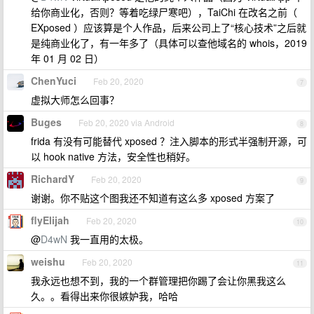
给你商业化，否则？等着吃绿尸寒吧），TaiChi 在改名之前（
EXposed ）应该算是个人作品，后来公司上了“核心技术”之后就
是纯商业化了，有一年多了（具体可以查他域名的 whois，2019
年 01 月 02 日）
ChenYuci
Feb 20, 2020
7
虚拟大师怎么回事？
Buges
Feb 20, 2020 via Android
8
frida 有没有可能替代 xposed ？注入脚本的形式半强制开源，可
以 hook native 方法，安全性也稍好。
RichardY
Feb 20, 2020
9
谢谢。你不贴这个图我还不知道有这么多 xposed 方案了
flyElijah
Feb 20, 2020
10
@
D4wN
我一直用的太极。
weishu
Feb 20, 2020
11
我永远也想不到，我的一个群管理把你踢了会让你黑我这么
久。。看得出来你很嫉妒我，哈哈