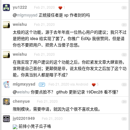
yu1222
Feb 21, 2020
1
30
@
mlgmxyysd
正统接任者是 xp 作者封的吗
weishu
Feb 21, 2020
31
太极的这个功能，源于去年年底一位热心用户的建议；我只不过
是把他的 idea 给实现了罢了。你推广 EdXp 我很赞同，但是请
你也不要把用户、把旁人当傻子忽悠。
weishu
Feb 21, 2020
32
在我实现了用户建议的这个功能之后，你赶紧发文章大肆宣扬，
宣称是自己首创；更颠倒是非，说太极在你发文之后加了这个功
能，你真当别人都是瞎子不成？
mlgmxyysd
Feb 21, 2020 via Android
5
OP
33
@
weishu
你要点脸不？ github 更新记录 19Dec28 看不懂？
chenyue
Feb 21, 2020
34
限制模块，需要申请，就因为这个很不喜欢太极。
jy02201949
Feb 21, 2020
35
前排小凳子瓜子咯