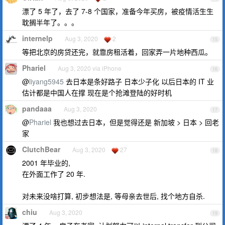
漂了 5 年了，去了 7-8 个国家，准备今年买房，被疫情活生生
耽搁半年了。。。
internelp
Aug 3, 2020
2
15
等把北京的房贷还完，就靠房租活着，回家弄一片地种西瓜。
Phariel
Aug 3, 2020 via iPhone
16
@
liyang5945
去日本是条好路子 日本少子化 以后日本的 IT 业
估计都是中国人在撑 现在是个抢滩登陆的好时机
pandaaa
Aug 3, 2020
17
@
Phariel
我也想过去日本，但是觉得还是 新加坡 > 日本 > 回老
家
ClutchBear
Aug 3, 2020
27
18
2001 年毕业的,
在外面工作了 20 年.
对未来没啥打算, 初步想法是, 等母亲去世后, 找个地方自杀.
chiu
Aug 3, 2020
19