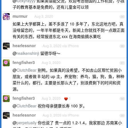
@
luckyrayyy
如果英语能交流，欢迎考虑德国的工作机会，小孩
子的教育基本是免费的，还有儿童金可以领
murmur
Aug 3, 2020
95
如果上大学都算上，差不多浪了 10 多年了，东北这地方吧，真
没啥留恋的，一年半年都是冬天，新闻上你就找不到一点跟正面
有关的东西，经常报道东北 xxx 在海南偷摘水果吃
hearlessnor
Aug 3, 2020 via iPhone
96
@
realkenshinji
留德华呀～
fengfisher3
Aug 3, 2020
97
@
ClutchBear
别鸭，如果真的没希望，不如去山区帮忙贫困小
朋友，或者做 B 站的 up 主，养宠物：养鸟，猫，狗，鱼，种种
菜什么的，都行。主要是长那么大了，别浪费剩下的时间和资
源。
fengfisher3
Aug 3, 2020
1
98
@
ClutchBear
祝你母亲健康长寿 100 岁。
hearlessnor
Aug 3, 2020 via iPhone
99
@
perpetually
你也说了 贵一点的 1.2-1.4，我家那边 苏南某小