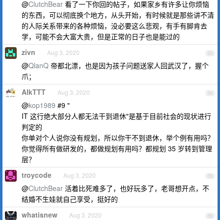
@
ClutchBear
看了一下你回的帖子，如果家乡有许多让你烦恼
的东西，可以彻底换个地方，从头开始，有时候就是那些讲不清
的人际关系带来的各种烦恼，没必要这么悲观，有手有脚肯去
学，可能不会大富大贵，但是正常的日子也是能过的
zivn
Aug 3, 2020
53
@
QlanQ
帝都北漂，也是因为孩子问题送家人回武汉了，握个
爪；
AlkTTT
Aug 3, 2020
54
@
kop1989
#9 "
IT 这行绝大部分人都无法干到退休"是基于目前社会的现状进行
判定的
你单对个人说你没有规划，所以你干不到退休，举个例有用吗？
你觉得所有做研发的，都做规划有用吗？都规划 35 岁转到管理
层？
troycode
Aug 3, 2020
55
@
ClutchBear
活着比死难多了，也好玩多了，老哥想开点，不
结婚不生娃就自己享受，挺好的
whatisnew
Aug 3, 2020
56