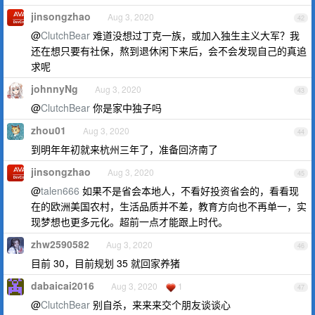
jinsongzhao
Aug 3, 2020
42
@
ClutchBear
难道没想过丁克一族，或加入独生主义大军？我
还在想只要有社保，熬到退休闲下来后，会不会发现自己的真追
求呢
johnnyNg
Aug 3, 2020
43
@
ClutchBear
你是家中独子吗
zhou01
Aug 3, 2020
44
到明年年初就来杭州三年了，准备回济南了
jinsongzhao
Aug 3, 2020
45
@
talen666
如果不是省会本地人，不看好投资省会的，看看现
在的欧洲美国农村，生活品质并不差，教育方向也不再单一，实
现梦想也更多元化。超前一点才能跟上时代。
zhw2590582
Aug 3, 2020
46
目前 30，目前规划 35 就回家养猪
dabaicai2016
Aug 3, 2020
1
47
@
ClutchBear
别自杀，来来来交个朋友谈谈心