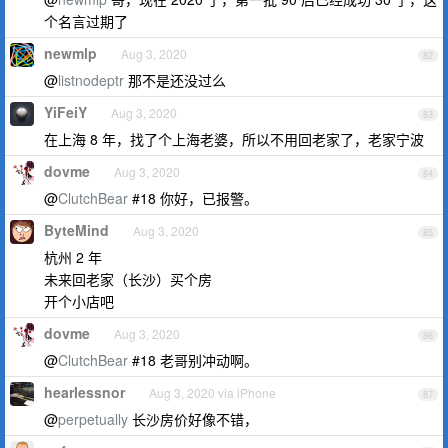
个名言过期了
newmlp
Aug 3, 2020
82
@
listnodeptr
那不是还没过么
YiFeiY
Aug 3, 2020
83
在上海 8 年，找了个上海老婆，所以不用回老家了，老家宁波
dovme
Aug 3, 2020
84
@
ClutchBear
#18 你好，已报警。
ByteMind
Aug 3, 2020
85
杭州 2 年
未来回老家（长沙）买个房
开个小店吧
dovme
Aug 3, 2020
86
@
ClutchBear
#18 老哥别冲动啊。
hearlessnor
Aug 3, 2020 via iPhone
87
@
perpetually
长沙房价好像不错，