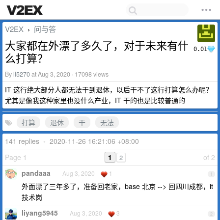
V2EX
问与答
›
大家都在外漂了多久了，对于未来有什
0.01
么打算？
By
ll5270
at Aug 3, 2020 · 17098 views
IT 这行绝大部分人都无法干到退休，以后干不了这行打算怎么办呢？
尤其是像我这种家里也没什么产业，IT 干的也是比较普通的
打算
退休
干
无法
141 replies
•
2020-11-26 16:21:06 +08:00
Page 1
1
of 2
2
pandaaa
Aug 3, 2020
1
1
外面漂了三年多了，准备回老家，base 北京 --> 回四川成都，it
技术岗
liyang5945
Aug 3, 2020
3
2