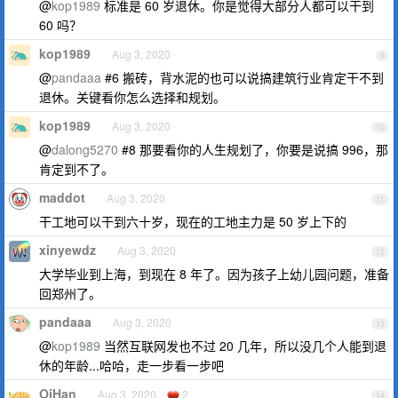
@
kop1989
标准是 60 岁退休。你是觉得大部分人都可以干到
60 吗？
kop1989
Aug 3, 2020
9
@
pandaaa
#6 搬砖，背水泥的也可以说搞建筑行业肯定干不到
退休。关键看你怎么选择和规划。
kop1989
Aug 3, 2020
10
@
dalong5270
#8 那要看你的人生规划了，你要是说搞 996，那
肯定到不了。
maddot
Aug 3, 2020
11
干工地可以干到六十岁，现在的工地主力是 50 岁上下的
xinyewdz
Aug 3, 2020
12
大学毕业到上海，到现在 8 年了。因为孩子上幼儿园问题，准备
回郑州了。
pandaaa
Aug 3, 2020
13
@
kop1989
当然互联网发也不过 20 几年，所以没几个人能到退
休的年龄...哈哈，走一步看一步吧
OiHan
Aug 3, 2020
2
14