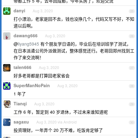
帝都工作 5 年，去年回成都，今年买房了，欢迎交流
danyi
Aug 3, 2020
25
打小漂泊，老家是回不去，钱也没挣几个，代码又写不好，不知
道以后啊。
dawang666
Aug 3, 2020
26
@
liyang5945
有个朋友学日语的，毕业后在培训班学了测试，
在日本派遣公司外派做测试，整体感觉还行。老哥回郑州找到工
作了来交流啊！
talen666
Aug 3, 2020
27
好多老哥都是打算回老家省会
SuperManNoPain
Aug 3, 2020
28
1 年了
Tianqi
Aug 3, 2020
29
工作 6 年，暂定到 40 岁退休，不过未来谁知道呢
sagaxu
Aug 3, 2020 via Android
30
投资理财，一年弄个 20 万不难，吃饭肯定够了