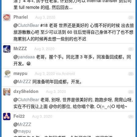
漂了 4 年+, 房子在老家, 计划努力可以 internal transfer 到公司
里 full remote 的组, 然后回去...
Phariel
Aug 3, 2020
20
@
ClutchBear
#18 老哥 世界还是美好的 心情不好的时候 出去旅
旅游散散心吧 至少可以活到 60 往后觉得自己身体不行了也不想
拖累别人的时候再去想一些别的也不迟
MrZZZ
Aug 3, 2020
21
@
pandaaa
老哥，握个手。同北漂 3 年多，同准备回成都，同
开发。😁
maypu
Aug 3, 2020 via Android
22
@
MrZZZ
同准备明年回成都，开发。
dxySheldon
Aug 3, 2020
23
@
ClutchBear
老哥, 别呀, 世界是很美好的, 跑跑步呀, 爬爬山呀,
实在不行我让上面 @你的那位, 给你唱个歌. O(∩_∩)O 哈哈~
Fei22
Aug 3, 2020
24
@
MrZZZ
@
maypu