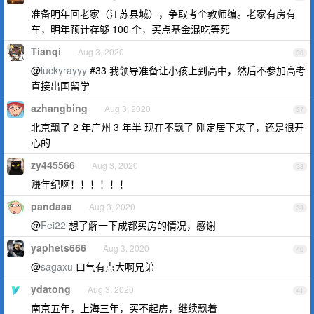
准备明年回老家（江苏县城），争取考个教师编。老家有房有
车，明年预计存够 100 个，买点基金混吃等死
Tianqi
Aug 3, 2020
36
@
luckyrayyy
#33 我领导准备让小孩上到高中，然后不参加高考
直接出国留学
azhangbing
Aug 3, 2020
37
北京飘了 2 年广州 3 年半 现在不飘了 刚定居下来了，还是很开
心的
zy445566
Aug 3, 2020
38
赚年纪啊！！！！！！
pandaaa
Aug 3, 2020
39
@
Fei22
想了解一下成都买房的情况，感谢
yaphets666
Aug 3, 2020
40
@
sagaxu
口气有点大啊兄弟
ydatong
Aug 3, 2020
41
南京五年，上海三年，买不起房，继续飘着