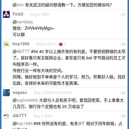
@
zivn
有关武汉的疑问想请教一下。方便加您的微信吗？
Fei22
Aug 3, 2020
57
@
pandaaa
微信：ZHVkdV8yMgo=
可以聊
kop1989
Aug 3, 2020
1
58
@
AlkTTT
#54 40 岁以上搞开发的有的是，不要把视野缩的太窄
了。就好像只有互联网企业，甚至是只有 bat 字节跳动的员工才
叫程序员一样。
传统行业一样有大块的空间。
同理，做好规划不单单是个人的学习、努力。积累好人脉，找好
后路，安排好未来的可能性才是真理。
sagaxu
Aug 3, 2020 via Android
59
@
yaphets666
大部分人总有房子吧，套现回老家，手上拿着大
几百万，银行存个定期也有 20 万收益了
AlkTTT
Aug 3, 2020
60
@
kop1989
#58 你所说有的是，有多少？相对于同年龄层，占