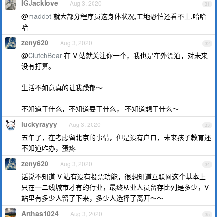
IGJacklove
Aug 3, 2020
31
@
maddot
就大部分程序员这身体状况,工地恐怕还看不上.哈哈
哈
zeny620
Aug 3, 2020
32
@
ClutchBear
在 V 站就关注你一个，我也是在外漂泊，对未来
没有打算。
生活不如意真的让我躁郁～
不知道干什么，不知道要干什么， 不知道想干什么～
luckyrayyy
Aug 3, 2020
33
五年了，在考虑留北京的事情，但是没有户口，未来孩子教育还
不知道咋办，蛋疼
zeny620
Aug 3, 2020
34
话说不知道 V 站有没有投票功能，很想知道互联网这个基本上
只在一二线城市才有的行业，最终从业人员留存比列是多少，V
站里有多少人留了下来，多少人选择了离开～～
Arthas1024
Aug 3, 2020
35