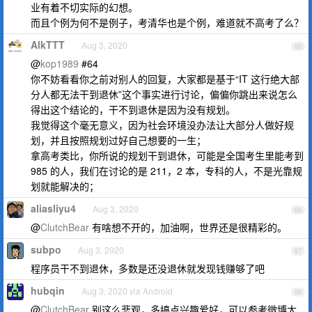
业有着不切实际的幻想。
而且个例为何不是例子，考清华也是个例，难道就不高考了么？
AlkTTT
Aug 3, 2020
65
@
kop1989
#64
你不妨看看你之前对别人的回复，大家都是基于“IT 这行绝大部
分人都无法干到退休”这个事实进行讨论，偏偏你跳出来说怎么
得出这个结论的，干不到退休是因为没有规划。
我觉得这个毫无意义，因为社会环境没办法让大部分人做好规
划，并且按照规划过好自己想要的一生；
拿高考类比，你所说的规划干到退休，可能是全国考生里能考到
985 的人，我们在讨论的是 211，2 本，专科的人，不是光靠规
划就能解决的；
aliasliyu4
Aug 3, 2020
66
@
ClutchBear
有啥想不开的，加油啊，世界还是很精彩的。
subpo
Aug 3, 2020
67
程序员干不到退休，多数是还没退休就发现钱赚够了吧
hubqin
Aug 3, 2020 via Android
68
@
ClutchBear
别这么悲观，多搞点兴趣爱好，可以参考微博大