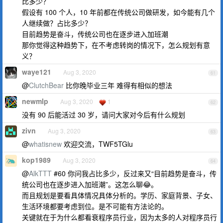
比多少？
假设有 100 个人，10 年前都在传统公司做研发，如今能有几个
人继续做？占比多少？
目前趋势是奋斗，传统公司也在逐步进入加班潮
那你觉得这种趋势下，在不考虑转岗的情况下，怎么规划有意
义？
waye121
Aug 3, 2020
61
@
ClutchBear
比你晚毕业三年 难得有相似的想法
newmlp
Aug 3, 2020
1
62
没有 90 后能活过 30 岁，请问大家对今后有什么规划
zivn
Aug 3, 2020
63
@
whatisnew
欢迎交流，TWF5TGlu
kop1989
Aug 3, 2020
64
@
AlkTTT
#60 你问我占比多少，反过来又“目前趋势是奋斗，传
统公司也在逐步进入加班潮”。这怎么聊😂。
而且规划是要看具体情况具体分析的。学历、家庭背景、子女、
生活环境都要考虑到位。是不可能有方法论的。
关键就在于为什么都看衰程序员行业，因为太多的人对程序员行