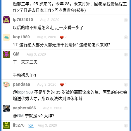
魔都三年，25 岁来的，今年 28，未来打算：回老家找份远程工
作>学日语去日本工作>回老家省会(郑州)
lp7631010
Aug 3, 2020
3
以后的路不知道怎么走 走一步看一步了
kop1989
Aug 3, 2020
2
4
"IT 这行绝大部分人都无法干到退休" 这结论怎么来的？
GM
Aug 3, 2020
5
干一天玩三天
手动狗头.jpg
pandaaa
Aug 3, 2020
1
6
@
kop1989
不是华为的 35 岁被迫离职论来的嘛，阿里的向社会
输送优秀人才，所以没法达到退休年龄
yaphets666
Aug 3, 2020
7
@
GM
宁就是 v2 大神?
ll5270
Aug 3, 2020
OP
8