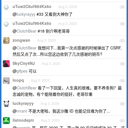
uTuw2C6uf964Kx6o
Aug 3, 2020
75
@
luckyrayyy
#33 又看到大神你了
uTuw2C6uf964Kx6o
Aug 3, 2020
76
@
ClutchBear
#18 别介啊老哥哥
zongwan
Aug 3, 2020
77
@
ClutchBear
我想问下...我第一次点感谢的时候弹出了 CSRF,
然后又点了次...所以您这边收到了几次感谢的铜币?
SkyCity4NJ
Aug 3, 2020
78
@
glfpes
可以
loopq
Aug 3, 2020
79
@
ClutchBear
看了一下回复，人生真的很难。要不养条狗？最
忠诚的宠物，有个能陪着你的挺好，老哥珍重
luckyrayyy
Aug 3, 2020
80
@
mrant
不是大佬啦，我这沙雕 ID 也能记住难为你了...
listnodeptr
Aug 3, 2020
81
@
newmlp
哥，现在 2020 了，第一批 90 后已经成功 30 了，这