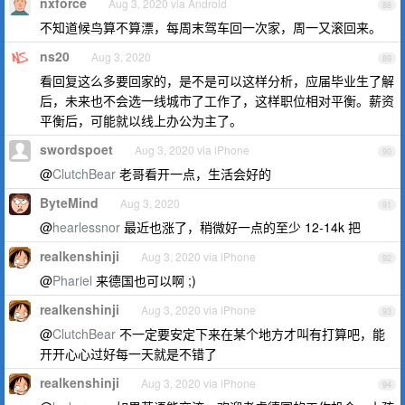
nxforce
Aug 3, 2020 via Android
88
不知道候鸟算不算漂，每周末驾车回一次家，周一又滚回来。
ns20
Aug 3, 2020
89
看回复这么多要回家的，是不是可以这样分析，应届毕业生了解
后，未来也不会选一线城市了工作了，这样职位相对平衡。薪资
平衡后，可能就以线上办公为主了。
swordspoet
Aug 3, 2020 via iPhone
90
@
ClutchBear
老哥看开一点，生活会好的
ByteMind
Aug 3, 2020
91
@
hearlessnor
最近也涨了，稍微好一点的至少 12-14k 把
realkenshinji
Aug 3, 2020 via iPhone
92
@
Phariel
来德国也可以啊 ;)
realkenshinji
Aug 3, 2020 via iPhone
93
@
ClutchBear
不一定要安定下来在某个地方才叫有打算吧，能
开开心心过好每一天就是不错了
realkenshinji
Aug 3, 2020 via iPhone
94