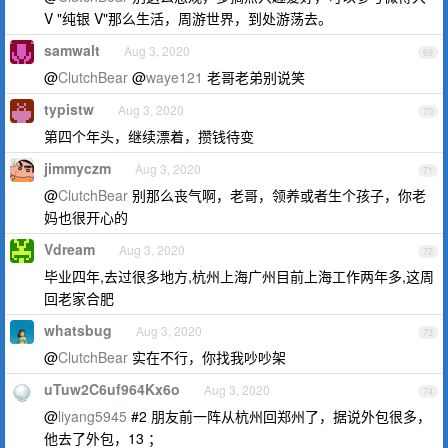
V "纯银 V"那么生活，周游世界，到处游荡去。
samwalt
Aug 3, 2020
69
@
ClutchBear
@
waye121
老哥老弟别说笑
typistw
Aug 3, 2020
70
第四个年头，继续漂着，攒钱待变
jimmyczm
Aug 3, 2020
71
@
ClutchBear
别那么丧气啊，老哥，领养或者生个孩子，你老
妈也很开心的
Vdream
Aug 3, 2020
72
毕业四年,去过很多地方,杭州上海广州目前上海工作两年多,这周
回老家合肥
whatsbug
Aug 3, 2020
73
@
ClutchBear
实在不行，你找我吵吵架
uTuw2C6uf964Kx6o
Aug 3, 2020
74
@
liyang5945
#2 朋友前一阵从杭州回郑州了，据说外包很多，
他去了外包，13 ；