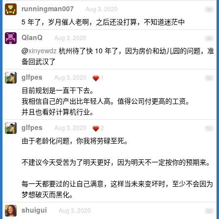
runningman007
Aug 3, 2020
48
5 年了，岁月催人老啊，之后还没打算，不知道迷茫中
QlanQ
Aug 3, 2020
49
@
xinyewdz
杭州待了快 10 年了，因为房价和幼儿园的问题，准
备回武汉了
glfpes
Aug 3, 2020
1
50
目前规划是一直干下去。
我相信自己的产出比年轻人高。值得公司付更高的工资。
并且也看好计算机行业。
glfpes
Aug 3, 2020
2
51
由于老龄化问题，你我将劳碌至死。
不建议今天受苦为了明天更好，因为明天不一定按你的预期来。
每一天都要过的让自己满意，这样当未来变坏时，至少不会因为
梦想破灭而黑化。
shuigui
Aug 3, 2020
52