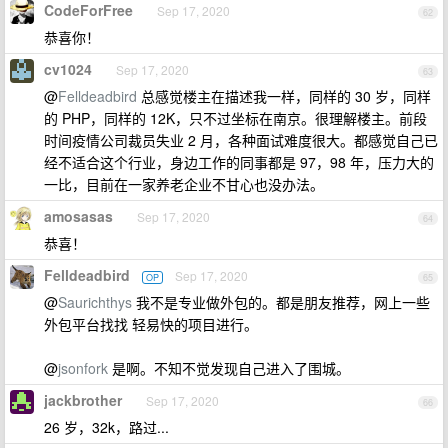
CodeForFree
Sep 17, 2020
62
恭喜你！
cv1024
Sep 17, 2020
63
@
Felldeadbird
总感觉楼主在描述我一样，同样的 30 岁，同样
的 PHP，同样的 12K，只不过坐标在南京。很理解楼主。前段
时间疫情公司裁员失业 2 月，各种面试难度很大。都感觉自己已
经不适合这个行业，身边工作的同事都是 97，98 年，压力大的
一比，目前在一家养老企业不甘心也没办法。
amosasas
Sep 17, 2020
64
恭喜！
Felldeadbird
Sep 17, 2020
OP
65
@
Saurichthys
我不是专业做外包的。都是朋友推荐，网上一些
外包平台找找 轻易快的项目进行。
@
jsonfork
是啊。不知不觉发现自己进入了围城。
jackbrother
Sep 17, 2020
66
26 岁，32k，路过...