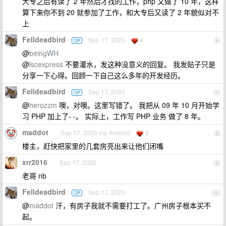
大专之后有读了 2 年然后才找的工作，php 又做了 10 年，这样
算下来你不到 20 就参加了工作，和大专后又读了 2 年貌似对不
上
Felldeadbird
Sep 17, 2020
4
OP
6
@
beingWH
@
lscexpress
不要灌水，发这种没意义的回复。 我发贴子只是
分享一下心得。回顾一下自己这么多年的开发经历。
Felldeadbird
Sep 17, 2020
OP
7
@
herozzm
噢，对噢。这里写错了。 我把从 09 年 10 月开始学
习 PHP 加上了- -。 实际上，工作写 PHP 业务 做了 8 年。
maddot
Sep 17, 2020 via Android
3
8
楼主，赶快把家里的几套房亮出来让他们闭嘴
xrr2016
Sep 17, 2020
9
老哥 nb
Felldeadbird
Sep 17, 2020
OP
10
@
maddot
汗，有房子我就不需要打工了。广州房子根本买不
起。