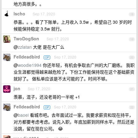
地方高很多。。
lscho
Sep 17, 2020
18
恭喜。。。看了下账单，上月收入 3.5w ，希望自己 30 岁的时
候能保持稳定 3.5w 就行。
TwoDogSon
Sep 17, 2020
19
@
zzlatan
大佬 是在大厂么
Felldeadbird
Sep 17, 2020
OP
20
@
woodie1994
你还年轻，有机会争取去广州的大厂磨练。 我职
业生涯都觉得越来越危险了。下份工作能保持现在这个基础薪资
就好了。 做私单应该是不太可能的了。时间不够。
jon
Sep 17, 2020
21
羡慕，混子，还没老哥的一半呢 +1
Felldeadbird
Sep 17, 2020
OP
22
@
baoei
看城市吧。去年面试过一家。我要求薪资和现在持平，
对方都要考虑考虑。说先入职，年底加薪到同样水平。然后还是
没跳，留在现在公司。 😂