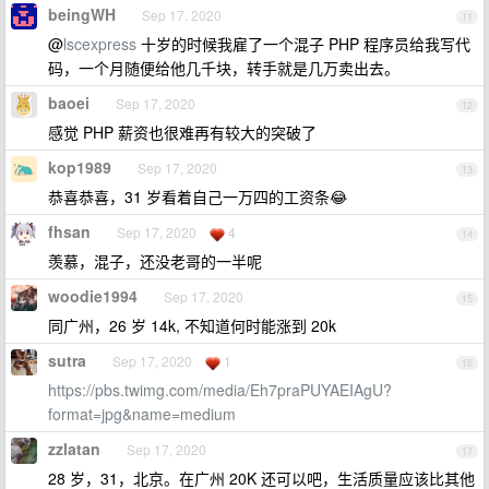
beingWH
Sep 17, 2020
11
@
lscexpress
十岁的时候我雇了一个混子 PHP 程序员给我写代
码，一个月随便给他几千块，转手就是几万卖出去。
baoei
Sep 17, 2020
12
感觉 PHP 薪资也很难再有较大的突破了
kop1989
Sep 17, 2020
13
恭喜恭喜，31 岁看着自己一万四的工资条😂
fhsan
Sep 17, 2020
4
14
羡慕，混子，还没老哥的一半呢
woodie1994
Sep 17, 2020
15
同广州，26 岁 14k, 不知道何时能涨到 20k
sutra
Sep 17, 2020
1
16
https://pbs.twimg.com/media/Eh7praPUYAEIAgU?
format=jpg&name=medium
zzlatan
Sep 17, 2020
17
28 岁，31，北京。在广州 20K 还可以吧，生活质量应该比其他