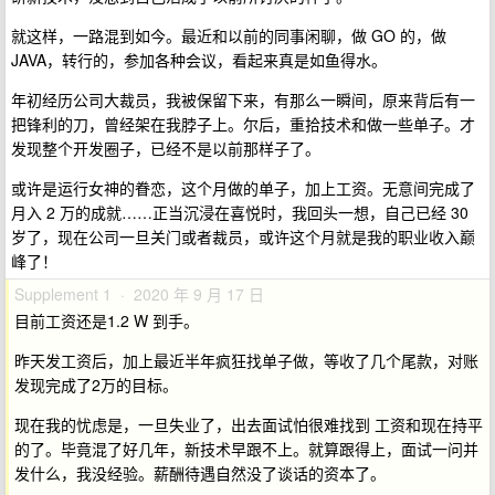
就这样，一路混到如今。最近和以前的同事闲聊，做 GO 的，做
JAVA，转行的，参加各种会议，看起来真是如鱼得水。
年初经历公司大裁员，我被保留下来，有那么一瞬间，原来背后有一
把锋利的刀，曾经架在我脖子上。尔后，重拾技术和做一些单子。才
发现整个开发圈子，已经不是以前那样子了。
或许是运行女神的眷恋，这个月做的单子，加上工资。无意间完成了
月入 2 万的成就……正当沉浸在喜悦时，我回头一想，自己已经 30
岁了，现在公司一旦关门或者裁员，或许这个月就是我的职业收入巅
峰了！
Supplement 1 · 2020 年 9 月 17 日
目前工资还是1.2 W 到手。
昨天发工资后，加上最近半年疯狂找单子做，等收了几个尾款，对账
发现完成了2万的目标。
现在我的忧虑是，一旦失业了，出去面试怕很难找到 工资和现在持平
的了。毕竟混了好几年，新技术早跟不上。就算跟得上，面试一问并
发什么，我没经验。薪酬待遇自然没了谈话的资本了。