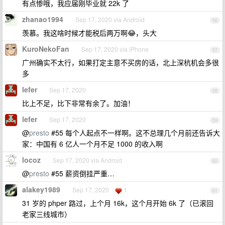
有点惨哦，我应届刚毕业就 22k 了
zhanao1994
Sep 17, 2020 via Android
56
羡慕。我这啥时候才能税后两万啊😂，头大
KuroNekoFan
Sep 17, 2020 via iPhone
57
广州确实不太行，如果打定主意不买房的话，北上深杭机会多很
多
lefer
Sep 17, 2020
58
比上不足，比下非常有余了。加油！
lefer
Sep 17, 2020
59
@
presto
#55 每个人起点不一样啊。这不总理几个月前还告诉大
家：中国有 6 亿人一个月不足 1000 的收入啊
locoz
Sep 17, 2020 via Android
60
@
presto
#55 薪资倒挂严重…
alakey1989
Sep 17, 2020
1
61
31 岁的 phper 路过，上个月 16k，这个月开始 6k 了（已滚回
老家三线城市）