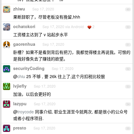
zhiwu
Sep 17, 2020
49
果断辞职了，尽管老板没有挽留,hhh
ochatokori
Sep 17, 2020 via Android
2
50
工资楼主达到了 v 站起步水平
gaorenhua
Sep 17, 2020
51
卧槽？如果不是看到背后有把刀，我都觉得楼主再说我。可恨的
是我好像失去了赚钱的欲望。
securityCoding
Sep 17, 2020
52
@
chiu
25 不够 , 要 26k 往上了,这个月扣税比较狠
lvjiefly
Sep 17, 2020
53
加油，以后会更好的
lazypu
Sep 17, 2020
54
@
troycode
同事介绍, 职业生涯至今就两次, 都是很小的公众号
或者小程序项目.
presto
Sep 17, 2020
55