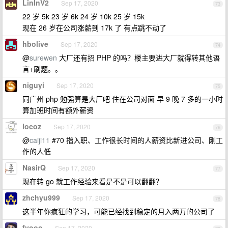
LinInV2
Sep 17, 2020
73
22 岁 5k 23 岁 6k 24 岁 10k 25 岁 15k
现在 26 岁在公司涨薪到 17k 了 有点跳不动了
hbolive
Sep 17, 2020
74
@
surewen
大厂还有招 PHP 的吗？楼主要进大厂就得转其他语
言+刷题。。
niguyi
Sep 17, 2020
75
同广州 php 勉强算是大厂吧 住在公司对面 早 9 晚 7 多的一小时
算加班时间有额外薪资
locoz
Sep 17, 2020
76
@
caiji11
#70 指入职、工作很长时间的人薪资比新进公司、刚工
作的人低
NasirQ
Sep 17, 2020
77
现在转 go 就工作经验来看是不是可以翻翻？
zhchyu999
Sep 17, 2020
78
这半年你疯狂的学习，可能已经找到稳定的月入两万的公司了
fyooo
Sep 17, 2020