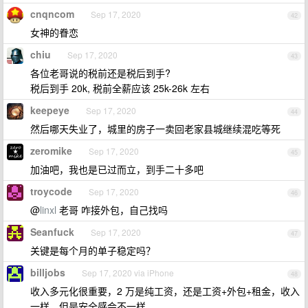
cnqncom
Sep 17, 2020
42
女神的眷恋
chiu
Sep 17, 2020
43
各位老哥说的税前还是税后到手?
税后到手 20k, 税前全薪应该 25k-26k 左右
keepeye
Sep 17, 2020
44
然后哪天失业了，城里的房子一卖回老家县城继续混吃等死
zeromike
Sep 17, 2020
45
加油吧，我也是已过而立，到手二十多吧
troycode
Sep 17, 2020
46
@
linxl
老哥 咋接外包，自己找吗
Seanfuck
Sep 17, 2020
47
关键是每个月的单子稳定吗？
billjobs
Sep 17, 2020 via iPhone
48
收入多元化很重要，2 万是纯工资，还是工资+外包+租金，收入
一样，但是安全感会不一样