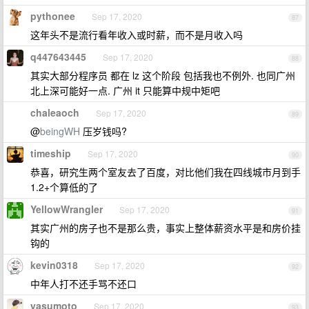
pythonee
Sep 17, 2020
87
这年头不是流行看年收入或时薪，而不是月收入吗
q447643445
Sep 17, 2020
88
其实大部分程序员 都在 lz 这个阶段 包括我也不例外. 也同广州
北上深可能好一点. 广州 it 只能算中规中矩吧
chaleaoch
Sep 17, 2020
89
@
beingWH
压岁钱吗?
timeship
Sep 17, 2020
90
恭喜，研究生两个室友去了百度，对比他们我在四线城市月到手
1.2+个算低的了
YellowWrangler
Sep 17, 2020
91
其实广州的房子也不是那么贵，事实上整体薪资水平是和房价挂
钩的
kevin0318
Sep 17, 2020
92
中年人打不还手骂不还口
yasumoto
Sep 17, 2020
93