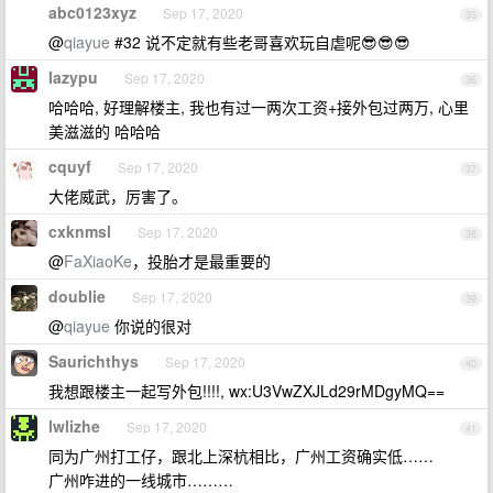
abc0123xyz
Sep 17, 2020
35
@
qiayue
#32 说不定就有些老哥喜欢玩自虐呢😎😎😎
lazypu
Sep 17, 2020
36
哈哈哈, 好理解楼主, 我也有过一两次工资+接外包过两万, 心里
美滋滋的 哈哈哈
cquyf
Sep 17, 2020
37
大佬威武，厉害了。
cxknmsl
Sep 17, 2020
38
@
FaXiaoKe
，投胎才是最重要的
doublie
Sep 17, 2020
39
@
qiayue
你说的很对
Saurichthys
Sep 17, 2020
40
我想跟楼主一起写外包!!!!, wx:U3VwZXJLd29rMDgyMQ==
lwlizhe
Sep 17, 2020
41
同为广州打工仔，跟北上深杭相比，广州工资确实低……
广州咋进的一线城市………