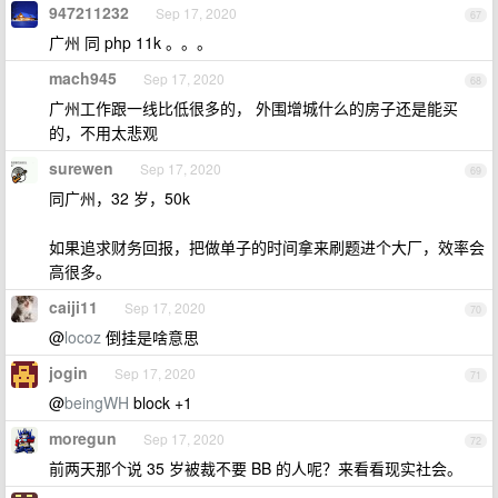
947211232
Sep 17, 2020
67
广州 同 php 11k 。。。
mach945
Sep 17, 2020
68
广州工作跟一线比低很多的， 外围增城什么的房子还是能买
的，不用太悲观
surewen
Sep 17, 2020
69
同广州，32 岁，50k
如果追求财务回报，把做单子的时间拿来刷题进个大厂，效率会
高很多。
caiji11
Sep 17, 2020
70
@
locoz
倒挂是啥意思
jogin
Sep 17, 2020
71
@
beingWH
block +1
moregun
Sep 17, 2020
72
前两天那个说 35 岁被裁不要 BB 的人呢？来看看现实社会。