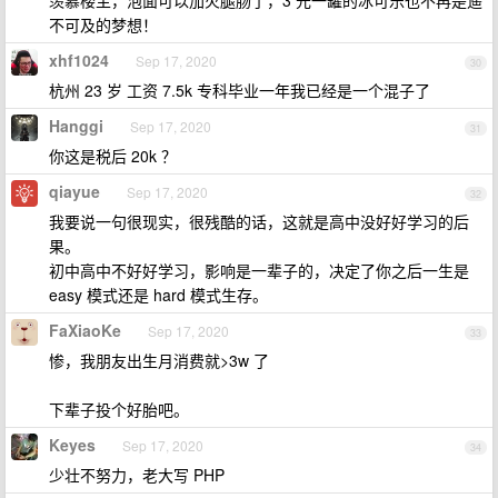
羡慕楼主，泡面可以加火腿肠了，3 元一罐的冰可乐也不再是遥
不可及的梦想！
xhf1024
Sep 17, 2020
30
杭州 23 岁 工资 7.5k 专科毕业一年我已经是一个混子了
Hanggi
Sep 17, 2020
31
你这是税后 20k ？
qiayue
Sep 17, 2020
32
我要说一句很现实，很残酷的话，这就是高中没好好学习的后
果。
初中高中不好好学习，影响是一辈子的，决定了你之后一生是
easy 模式还是 hard 模式生存。
FaXiaoKe
Sep 17, 2020
33
惨，我朋友出生月消费就>3w 了
下辈子投个好胎吧。
Keyes
Sep 17, 2020
34
少壮不努力，老大写 PHP