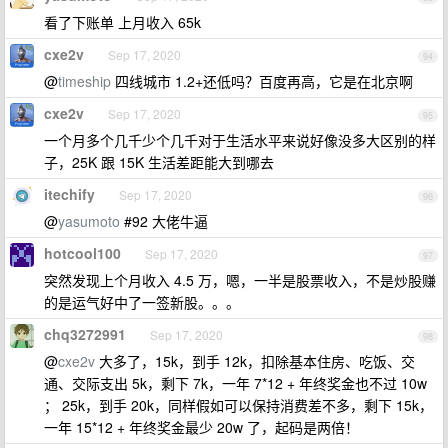
看了下账单 上月收入 65k
cxe2v
Sep 17, 2020
94
@
timeship
四线城市 1.2+还低吗？百度再高，它是在北京啊
cxe2v
Sep 17, 2020
95
一个月多个几千少个几千对于生活水平来说好像没多大区别的样
子，25K 跟 15K 生活差距能大到哪去
itechify
Sep 17, 2020
96
@
yasumoto
#92 大佬牛逼
hotcool100
Sep 17, 2020
97
突然发现上个月收入 4.5 万，嗯，一半是股票收入，不是炒股赚
的是运气好中了一签新股。。。
chq3272991
Sep 17, 2020
98
@
cxe2v
大多了，15k，到手 12k，扣除基本住房、吃饭、交
通、交际支出 5k，剩下 7k，一年 7*12 + 年终奖金也不过 10w
； 25k，到手 20k，同样假如可以保持消费差不多，剩下 15k，
一年 15*12 + 年终奖金最少 20w 了，起码是两倍！