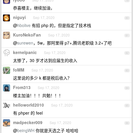
79
恭喜楼主，继续加油，
niguyi
Sep 17, 2020
80
@
hbolive
有招 php 的，但是指定了技术栈
KuroNekoFan
Sep 17, 2020
81
@
surewen
，5w，那阿里得 p7+,腾讯老职级 3.2+了吧
kernelpanic
Sep 17, 2020
82
太惨了，30 岁才达到应届生的收入
foMM
Sep 17, 2020
83
这里说的多少 k 都是税后收入？
From313
Sep 17, 2020
84
楼主加油！！！共勉！！！
helloworld2010
Sep 17, 2020
85
有 phper 的 feel
madpecker009
Sep 17, 2020
86
@
beingWH
你就是天选之子 哈哈哈