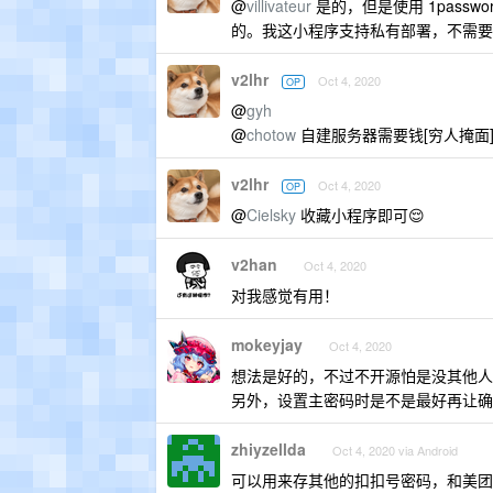
@
villivateur
是的，但是使用 1password
的。我这小程序支持私有部署，不需要
v2lhr
Oct 4, 2020
OP
@
gyh
@
chotow
自建服务器需要钱[穷人掩面
v2lhr
Oct 4, 2020
OP
@
Cielsky
收藏小程序即可😌
v2han
Oct 4, 2020
对我感觉有用！
mokeyjay
Oct 4, 2020
想法是好的，不过不开源怕是没其他人
另外，设置主密码时是不是最好再让确
zhiyzellda
Oct 4, 2020 via Android
可以用来存其他的扣扣号密码，和美团