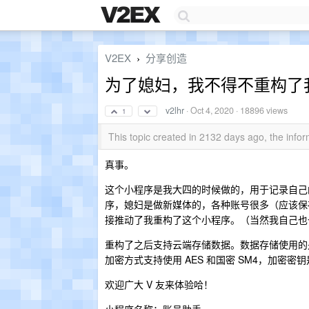
V2EX
分享创造
›
为了媳妇，我不得不重构了
v2lhr
·
Oct 4, 2020
· 18896 views
1
This topic created in 2132 days ago, the inf
真事。
这个小程序是我大四的时候做的，用于记录自己
序，媳妇是做新媒体的，各种账号很多（应该保
接推动了我重构了这个小程序。（当然我自己也
重构了之后支持云端存储数据。数据存储使用的
加密方式支持使用 AES 和国密 SM4，加密密
欢迎广大 V 友来体验哈！