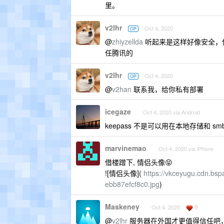
里。
v2lhr
Oct 4, 2020
OP
@
zhiyzellda
听起来是这样好像安全，
任腾讯的
v2lhr
Oct 4, 2020
OP
@
v2han
联系我，给你私有部署
icegaze
Oct 4, 2020 via Android
keepass 不是可以用在本地存储和 
marvinemao
Oct 4, 2020 via iPhone
借楼蹭下, 情侣头像😝
![情侣头像](
https://vkceyugu.cdn.b
ebb87efcf8c0.jpg
)
Maskeney
9
Oct 4, 2020
@
v2lhr
服务器在外国才更值得信任吧，