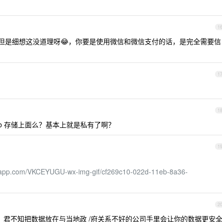
1
但是细想这没道理呀😂，你要是使用微信和微信支付的话，是完全需要信
1
1
smb 存储上面么？基本上就是私有了啊？
1
spapp.com/VKCEYUGU-wx-img-gif/cf269c10-022d-11eb-8a36-
2
君不知把数据放在与当地政 /府关系不好的公司手里会让你的数据更安