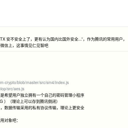
TX 安不安全上了，更有认为国内比国外安全...”，作为腾讯的常用用户，
到微信上，这事情见仁见智吧
m-crypto/blob/master/src/sm4/index.js
lop/src/aes.js
而是希望用户独立拥有一个自己的密码管理小程序
G ）（理论上可以存到腾讯倒闭）
护，数据传输采用的私有协议传输，理论上更安全
适用对象吧：