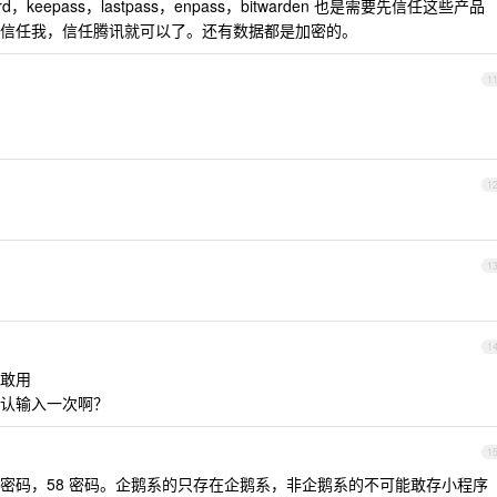
，keepass，lastpass，enpass，bitwarden 也是需要先信任这些产品
信任我，信任腾讯就可以了。还有数据都是加密的。
1
]
1
1
1
敢用
认输入一次啊？
1
密码，58 密码。企鹅系的只存在企鹅系，非企鹅系的不可能敢存小程序