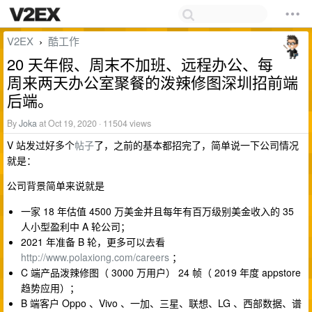
V2EX
酷工作
›
20 天年假、周末不加班、远程办公、每
周来两天办公室聚餐的泼辣修图深圳招前端
后端。
By
Joka
at Oct 19, 2020 · 11504 views
V 站发过好多个
帖子
了，之前的基本都招完了，简单说一下公司情况
就是：
公司背景简单来说就是
一家 18 年估值 4500 万美金并且每年有百万级别美金收入的 35
人小型盈利中 A 轮公司；
2021 年准备 B 轮，更多可以去看
http://www.polaxiong.com/careers
；
C 端产品泼辣修图（ 3000 万用户） 24 帧（ 2019 年度 appstore
趋势应用）；
B 端客户 Oppo 、Vivo 、一加、三星、联想、LG 、西部数据、谱