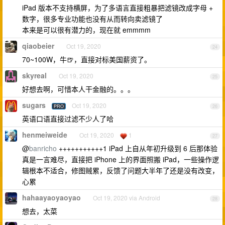
iPad 版本不支持横屏，为了多语言直接粗暴把滤镜改成字母 +
数字，很多专业功能也没有从而转向卖滤镜了
本来是可以很有潜力的，现在就 emmmm
qiaobeier
Oct 19, 2020
24
70~100W，牛🍺，直接对标美国薪资了。
skyreal
Oct 19, 2020
25
好想去啊，可惜本人干金融的。。。
sugars
Oct 19, 2020
PRO
26
英语口语直接过滤不少人了哈
henmeiweide
Oct 19, 2020
1
27
@
banricho
+++++++++++1 iPad 上自从年初升级到 6 后那体验
真是一言难尽，直接把 iPhone 上的界面照搬 iPad，一些操作逻
辑根本不适合，修图贼累，反馈了问题大半年了还是没有改变，
心累
hahaayaoyaoyao
Oct 19, 2020 via Android
28
想去，太菜