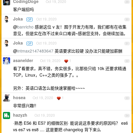
CodingDoge
Oct 19, 2020
29
客户端招吗
Joka
Oct 19, 2020
OP
30
@
banricho
感谢这位 v 友！囿于开发力有限，我们都有在收集
意见，但是实在改不过来众口难调~感谢您支持，会继续加油。
Joka
Oct 19, 2020
OP
31
@
intmax2147483647
英语要求比较硬 没办法只能硬加薪酬
asanelder
Oct 19, 2020
1
32
看了看要求，真不错，务实很多，比那些只给 10k 还要求精通
TCP，Linux，C++之类的强多了。。
另外：英语口语怎么能快速掌握哈~~~~
hosea
Oct 19, 2020
1
33
非常感兴趣!!
hazyzh
Oct 19, 2020
34
·熟悉 ES6 和 ES7 的细微区别· 能说说这条要求的原因吗？ es6
vs es7 vs es8 .... 这是要把 changelog 背下来么