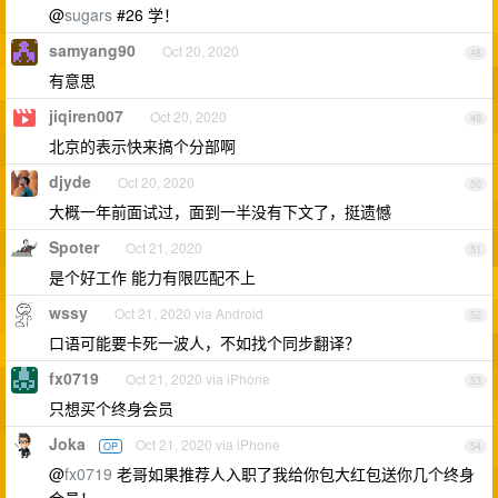
@
sugars
#26 学！
samyang90
Oct 20, 2020
48
有意思
jiqiren007
Oct 20, 2020
49
北京的表示快来搞个分部啊
djyde
Oct 20, 2020
50
大概一年前面试过，面到一半没有下文了，挺遗憾
Spoter
Oct 21, 2020
51
是个好工作 能力有限匹配不上
wssy
Oct 21, 2020 via Android
52
口语可能要卡死一波人，不如找个同步翻译？
fx0719
Oct 21, 2020 via iPhone
53
只想买个终身会员
Joka
Oct 21, 2020 via iPhone
OP
54
@
fx0719
老哥如果推荐人入职了我给你包大红包送你几个终身