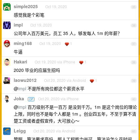
simple2025
Oct 19, 2020
35
感觉我是个彩笔
impl
Oct 19, 2020
36
公司年入百万美元，员工 35 人，够发每人 1m 的年薪？
ming168
Oct 19, 2020
1
37
牛逼
Hakari
Oct 19, 2020 via iPhone
1
38
2020 毕业的应届生招吗
laowu2012
Oct 20, 2020 via Android
1
39
@
impl
不是所有岗位都这个薪资水平
Joka
Oct 20, 2020 via iPhone
OP
40
@
impl
百万级别不是一百万 是没到千万。1m 是这个岗位的理论
上限，同时也不是每个人都是 1m 。创业四五年，不至于算不清
楚工资或者虚假宣传，大可放心～
Leigg
Oct 20, 2020 via Android
41
赞啊，算法要求高吗，鄙人工程能力尚可，算法没怎么花时间