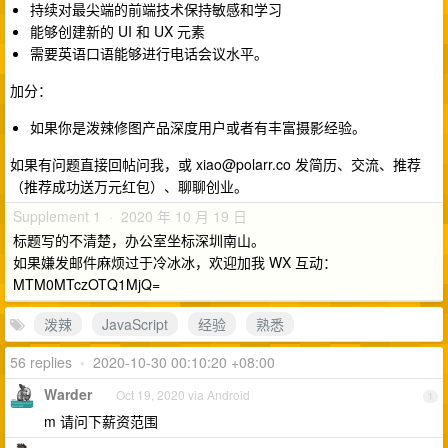
持续对最尖端的前端技术保持敏感和学习
能够创建新的 UI 和 UX 元素
需要英语口语能够进行电话会议水平。
加分：
如果你是泼辣修图产品深度用户或者有丰富摄影经验。
如果有问题直接回帖问我，或
xiao@polarr.co
发简历、交流、推荐
（推荐成功送万元红包）、聊聊创业。
Supplement 1 · 2020 年 10 月 19 日
标题写的不清楚，办公室坐标深圳南山。
如果嫌发邮件麻烦过于冷冰冰，欢迎加我 WX 互动：
MTM0MTczOTQ1MjQ=
泼辣
JavaScript
经验
熟悉
56 replies
•
2020-10-30 00:10:20 +08:00
Warder
Oct 19, 2020 via Android
1
m 请问下薪资范围