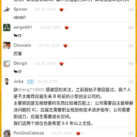
Spoter
Oct 20, 2020
1
42
nbnb!!
serge001
Oct 20, 2020
1
43
🐂🍺
Cloutain
Oct 20, 2020
1
44
厉害
Dkngit
Oct 20, 2020
1
45
🐂🍺
Joka
Oct 20, 2020
OP
46
@
zhang710000
感谢您的关注，之前我帖子里回复过，我个人
是不太推荐应届生来 B 轮前的小型创业公司的。
主要原因是互相想要的东西比较难匹配上：公司需要自主能够解
决问题的 IC，应届生需要职业规划和技术进步指导；公司需要
即战力，应届生需要成长空间。
我们这两个岗位也是希望 3-5 年以上尤佳。
PorUnaCabeza
Oct 20, 2020
2
47