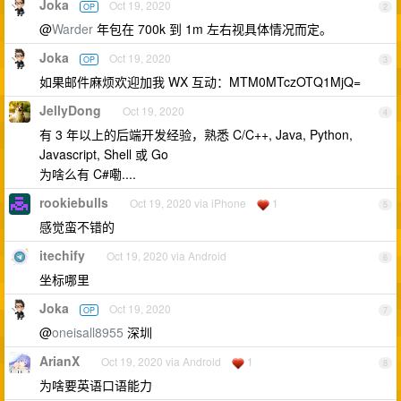
Joka
Oct 19, 2020
OP
2
@
Warder
年包在 700k 到 1m 左右视具体情况而定。
Joka
Oct 19, 2020
OP
3
如果邮件麻烦欢迎加我 WX 互动：MTM0MTczOTQ1MjQ=
JellyDong
Oct 19, 2020
4
有 3 年以上的后端开发经验，熟悉 C/C++, Java, Python,
Javascript, Shell 或 Go
为啥么有 C#嘞....
rookiebulls
Oct 19, 2020 via iPhone
1
5
感觉蛮不错的
itechify
Oct 19, 2020 via Android
6
坐标哪里
Joka
Oct 19, 2020
OP
7
@
oneisall8955
深圳
ArianX
Oct 19, 2020 via Android
1
8
为啥要英语口语能力