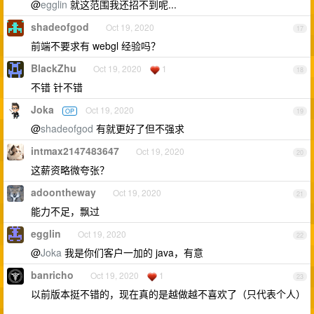
@
egglin
就这范围我还招不到呢...
shadeofgod
Oct 19, 2020
17
前端不要求有 webgl 经验吗？
BlackZhu
Oct 19, 2020
1
18
不错 针不错
Joka
Oct 19, 2020
OP
19
@
shadeofgod
有就更好了但不强求
intmax2147483647
Oct 19, 2020
20
这薪资略微夸张？
adoontheway
Oct 19, 2020
21
能力不足，飘过
egglin
Oct 19, 2020
22
@
Joka
我是你们客户一加的 java，有意
banricho
Oct 19, 2020
1
23
以前版本挺不错的，现在真的是越做越不喜欢了（只代表个人）