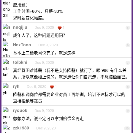
应用题：
工作时间+60%，月薪-33%
求时薪变化幅度。
nnqijiu
Dec 9, 2020
1
5
成年人了，这种问题还用问？
NexTooo
Dec 9, 2020
6
基本上二楼老哥说完了。就是这样……
tolbkni
Dec 9, 2020
7
真经营困难降薪（我不是支持降薪）就行了，跟 996 有什么关
系，所以就像楼上说的，就是想让你们自己走，不想赔偿而已。
ryh
Dec 9, 2020
1
8
降薪和调岗位都需要企业对员工再培训，培训不达标才可以的
直接拒绝等裁员
ryouok
Dec 9, 2020
9
想想办法，说不定可以拿到赔偿金再走
zzk1989
Dec 9, 2020
10