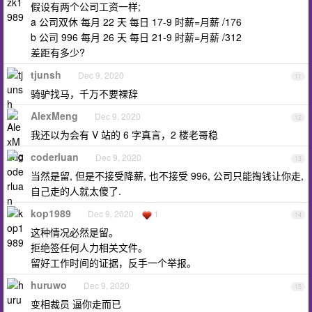
假设有两个公司工资一样;
a 公司双休 每月 22 天 每日 17-9 时薪=月薪 /176
b 公司 996 每月 26 天 每日 21-9 时薪=月薪 /312
差距有多少?
tjunsh
Dec 9, 2020
11
骑驴找马，千万不要裸辞
AlexMeng
Dec 9, 2020
12
我还以为会有 V 站的 6 字真言，2 楼老哥稳
coderluan
Dec 9, 2020
13
当然是留, 但是不接受降薪, 也不接受 996, 公司只能掏钱让你走,
自己走的人就太傻了.
kop1989
Dec 9, 2020
1
14
这种情况必然是留。
拒绝签任何人力相关文件。
留好工作时间的证据，反手一个举报。
huruwo
Dec 9, 2020
15
变相裁员 逼你走而已