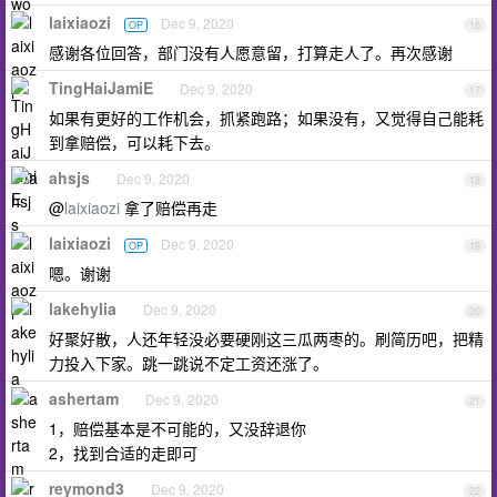
laixiaozi
Dec 9, 2020
OP
16
感谢各位回答，部门没有人愿意留，打算走人了。再次感谢
TingHaiJamiE
Dec 9, 2020
17
如果有更好的工作机会，抓紧跑路；如果没有，又觉得自己能耗
到拿赔偿，可以耗下去。
ahsjs
Dec 9, 2020
18
@
laixiaozi
拿了赔偿再走
laixiaozi
Dec 9, 2020
OP
19
嗯。谢谢
lakehylia
Dec 9, 2020
20
好聚好散，人还年轻没必要硬刚这三瓜两枣的。刷简历吧，把精
力投入下家。跳一跳说不定工资还涨了。
ashertam
Dec 9, 2020
21
1，赔偿基本是不可能的，又没辞退你
2，找到合适的走即可
reymond3
Dec 9, 2020
22