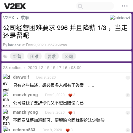
V2EX
求职
›
公司经营困难要求 996 并且降薪 1/3 ，当走
还是留呢
By
laixiaozi
at Dec 9, 2020 · 6579 views
经营
困难
要求
公司
23 replies
•
2020-12-15 15:17:16 +08:00
devwolf
Dec 9, 2020
1
只有这些描述，想必很多人都有了答案。。。
manzhiyong
Dec 9, 2020
3
2
公司没钱了要辞你们又不想出赔偿而已
manzhiyong
Dec 9, 2020
3
3
不同意降薪加班即可，要解除合同就得给法定赔偿
celeron533
Dec 9, 2020
3
4