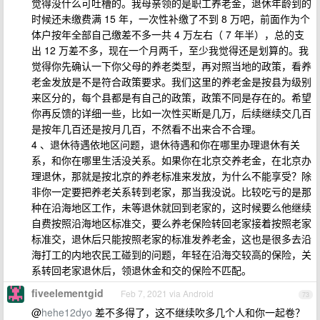
觉得没什么可吐槽的。我母亲领的是职工养老金，退休年龄到的
时候还未缴费满 15 年，一次性补缴了不到 8 万吧，前面作为个
体户按年全部自己缴差不多一共 4 万左右（ 7 年半），总的支
出 12 万差不多，现在一个月两千，至少我觉得还是划算的。我
觉得你先确认一下你父母的养老类型，再对照当地的政策，看养
老金发放是不是符合政策要求。我们这里的养老金是按县为级别
来区分的，每个县都是有自己的政策，政策不同是存在的。希望
你再反馈的详细一些，比如一次性买断是几万，后续继续交几百
是按年几百还是按月几百，不然看不出来合不合理。
4 、退休待遇依地区问题，退休待遇和你在哪里办理退休有关
系，和你在哪里生活没关系。如果你在北京交养老金，在北京办
理退休，那就是按北京的养老标准来发放，为什么不能享受？除
非你一定要把养老关系转到老家，那当我没说。比较吃亏的是那
种在沿海地区工作，未等退休就回到老家的，这时候要么他继续
自费按照沿海地区标准交，要么养老保险转回老家接着按照老家
标准交，退休后只能按照老家的标准发养老金，这也是很多去沿
海打工的内地农民工碰到的问题，年轻在沿海交较高的保险，关
系转回老家退休后，领退休金和交的保险不匹配。
fiveelementgid
Feb 7, 2021 via Android
73
@
hehe12dyo
差不多得了，这不继续吹多几个人和你一起卷？