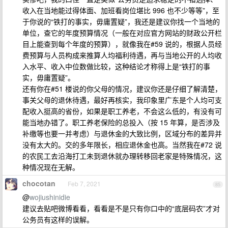
收入在当地能过得体面、加班看岗位堪比 996 也不少等等”，至
于你说的“铁打的事实，毋庸置疑”，我还是建议你找一个当地的
单位，查它的年度预算情况（一般在对应官方网站的财政公开栏
目上能查到每个年度的预算），就像我在#59 说的，根据人员经
费预算与人员构成来推算人均福利待遇，再与当地公开的人均收
入水平、收入中位数做比较，这种结论才称得上是“铁打的事
实，毋庸置疑”。
还有你在#51 楼说的你父母的情况，建议你还是仔细了解清楚，
事关父母的退休待遇，最好再核实，我印象里广东是个人均可支
配收入挺高的省份，如果是职工养老，不会这么低的，有没有可
能当地办错了。职工养老保险的总投入（按 15 年算，是否涉及
补缴等也要一并考虑）与退休金的大致比例，区域分布的差异并
没有太大的。交的多年限长，相应退休金也高。当然我在#72 说
的农民工去沿海打工未到退休就办理转移回老家是特殊情况，这
种情况现在无解。
chocotan
Feb 7, 2021
85
@
wojiushinidie
建议去贴吧微博看看，看看是不是只有你口中的“底层码农”才对
公务员有这样的误解。