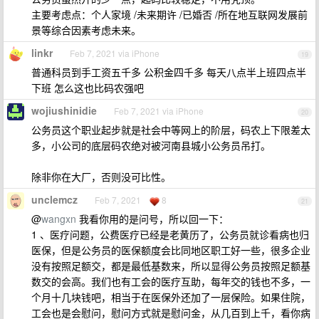
主要考虑点：个人家境 /未来期许 /已婚否 /所在地互联网发展前
景等综合因素考虑未来。
linkr
Feb 7, 2021 via iPhone
19
普通科员到手工资五千多 公积金四千多 每天八点半上班四点半
下班 怎么这也比码农强吧
wojiushinidie
Feb 7, 2021 via iPhone
20
公务员这个职业起步就是社会中等网上的阶层，码农上下限差太
多，小公司的底层码农绝对被河南县城小公务员吊打。
除非你在大厂，否则没可比性。
unclemcz
Feb 7, 2021
8
21
@
wangxn
我看你用的是问号，所以回一下：
1 、医疗问题，公费医疗已经是老黄历了，公务员就诊看病也归
医保，但是公务员的医保额度会比同地区职工好一些，很多企业
没有按照足额交，都是最低基数来，所以显得公务员按照足额基
数交的会高。我们也有工会的医疗互助，每年交的钱也不多，一
个月十几块钱吧，相当于在医保外还加了一层保险。如果住院，
工会也是会慰问，慰问方式就是慰问金，从几百到上千，看你病