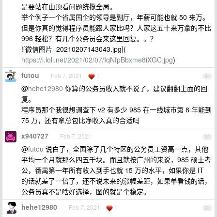
是要站在山顶看问题统揽全局。
举个例子一个省属国企的领导是副厅，年薪可能也就 50 来万。
但是你真的觉得程序员能跟人家比吗？人家这五十来万拿的不比
996 轻松？有几个公务员会来这里回复。。？
![微信图片_20210207143043.jpg](
https://i.loli.net/2021/02/07/IqNfpBbxme8iXGC.jpg
)
futou
Feb 7, 2021
1
94
@
hehe12980
你算的公务员收入就不说了，建议翻翻上面的回
复。
程序员那个我很想调查下 v2 有多少 985 在一线城市第 8 年能到
75 万，还有拿总包比净收入真的合适吗
x940727
Feb 7, 2021
95
@
futou
说白了，全国除了几个特区的公务员工资高一点，其他
平均一个月就那么四五千块。而且就按广州的来说，985 硕士考
公，番禺第一年所有收入到手也就 15 万的水平，如果你是 IT
的话就差了一倍了，还不说未来的涨幅差距，如果单看钱的话，
公务员真不是啥好选择，图的就是个稳定。
hehe12980
Feb 7, 2021
1
96