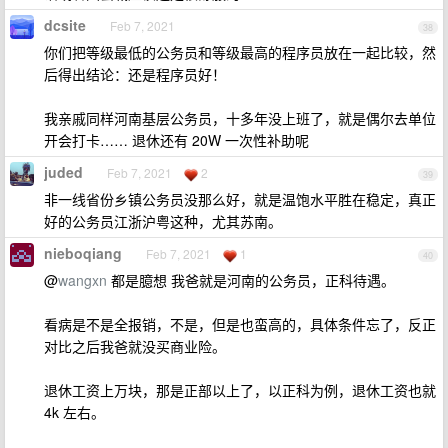
dcsite
Feb 7, 2021
38
你们把等级最低的公务员和等级最高的程序员放在一起比较，然
后得出结论：还是程序员好！
我亲戚同样河南基层公务员，十多年没上班了，就是偶尔去单位
开会打卡…… 退休还有 20W 一次性补助呢
juded
Feb 7, 2021
2
39
非一线省份乡镇公务员没那么好，就是温饱水平胜在稳定，真正
好的公务员江浙沪粤这种，尤其苏南。
nieboqiang
Feb 7, 2021
1
40
@
wangxn
都是臆想 我爸就是河南的公务员，正科待遇。
看病是不是全报销，不是，但是也蛮高的，具体条件忘了，反正
对比之后我爸就没买商业险。
退休工资上万块，那是正部以上了，以正科为例，退休工资也就
4k 左右。