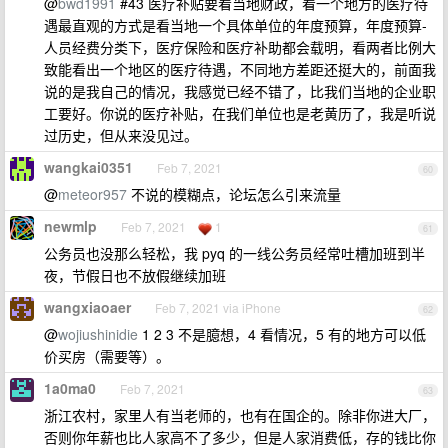
@
bwd1991
#43 医疗补贴要看当地财政，看一个地方的医疗待
遇最直观的方式是看当地一个具体单位的年度预算，年度预算-
人员经费分类下，医疗保险和医疗补助都会载明，看两者比例大
致能看出一个地区的医疗待遇，不同地方差距还挺大的，前面我
说的是我自己的情况，我感觉已经不错了，比我们当地的企业职
工要好。你说的医疗补贴，在我们单位也是老黄历了，我是听说
过历史，但从来没见过。
wangkai0351
Feb 7, 2021
60
@
meteor957
不说的模糊点，论坛怎么引来流量
newmlp
Feb 7, 2021
1
61
公务员也没那么轻松，我 pyq 的一线公务员经常吐槽加班到半
夜，节假日也不放假继续加班
wangxiaoaer
Feb 7, 2021 via iPhone
62
@
wojiushinidie
1 2 3 不是臆想，4 看情况，5 有的地方可以低
价买房（需要等）。
1a0ma0
Feb 7, 2021
63
浙江农村，家里人有当老师的，也有在国企的。除非你进大厂，
否则你年薪也比人家高不了多少，但是人家消费低，存的钱比你