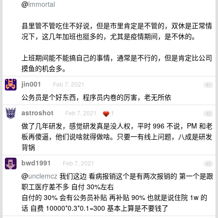
@
lmmortal
县里管不管吃住不好说，但是市里肯定是不管的，双休是正常情
况下，这几年加班也挺多的，尤其是疫情期间，是不休的。
上班期间能不能搞自己的事情，通常是不行的，但是肯定比公司
摸鱼的机会多。
jin001
Feb 7, 2021
41
公务员是个好东西，程序员内卷的厉害，老无所依
astroshot
Feb 7, 2021
1
42
做了几年研发，感觉研发真是没人权，平时 996 不说，PM 和老
板再傻逼，他们说啥就得做啥。只要一有线上问题，八成是研发
背锅
bwd1991
Feb 7, 2021
43
@
unclemcz
我们这边 看病报销这个是有两次报销的 第一个是跟
职工医疗差不多 自付 30%左右
自付的 30% 会有公务员补贴 再补贴 90% 也就是说住院 1w 的
话 自费 10000*0.3*0.1=300 基本上算是不要钱了