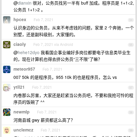
@
dianxin
很对，公务员找另一半有 buff 加成。程序员是 1+1<2,
公务员 1+1>2 。
hpcex
Feb 7, 2021
54
认识身边的公务员，从来不考虑钱的问题，家里 2 个奔驰，一个
别墅，还是副科级别，大家懂的。
ciaoly
Feb 7, 2021 via Android
55
@
hehe12dyo
我看国企事业编好多岗位都要电子信息类毕业生
的，现在计算机也得去挤公务员“三不限”了嘛？
meteor957
Feb 7, 2021
56
007 50k 的是程序员，955 10k 的也是程序员，怎么 vs
ytll21
Feb 7, 2021
57
内卷那么厉害，大家还是赶紧当公务员吧，不要和我抢可怜的程
序员的饭碗了 ^^
newmlp
Feb 7, 2021
58
河南县城 gwy 薪资都这么高了？
unclemcz
Feb 7, 2021
59