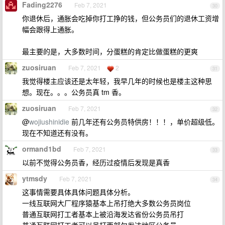
Fading2276
Feb 7, 2021
30
你退休后，通胀会吃掉你打工挣的钱，但公务员们的退休工资增
幅会跟得上通胀。
最主要的是，大多数时间，分蛋糕的肯定比做蛋糕的更爽
zuosiruan
Feb 7, 2021
2
31
我觉得楼主应该还是太年轻，我早几年的时候也是楼主这种思
想。现在。。。公务员真 tm 香。
zuosiruan
Feb 7, 2021
32
@
wojiushinidie
前几年还有公务员特供房！！！，单价超级低。
现在不知道还有没有。
ormand1bd
Feb 7, 2021
33
以前不觉得公务员香，经历过疫情后发现是真香
ytmsdy
Feb 7, 2021
34
这事情需要具体具体问题具体分析。
一线互联网大厂程序猿基本上吊打绝大多数公务员岗位
普通互联网打工者基本上被沿海发达省份公务员吊打