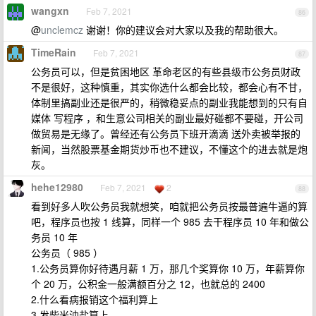
wangxn
Feb 7, 2021
86
@
unclemcz
谢谢！你的建议会对大家以及我的帮助很大。
TimeRain
Feb 7, 2021
87
公务员可以，但是贫困地区 革命老区的有些县级市公务员财政
不是很好，这种慎重，其实你选什么都会比较，都会心有不甘，
体制里搞副业还是很严的，稍微稳妥点的副业我能想到的只有自
媒体 写程序 ，和生意公司相关的副业最好碰都不要碰，开公司
做贸易是无缘了。曾经还有公务员下班开滴滴 送外卖被举报的
新闻，当然股票基金期货炒币也不建议，不懂这个的进去就是炮
灰。
hehe12980
Feb 7, 2021
2
88
看到好多人吹公务员我就想笑，咱就把公务员按最普遍牛逼的算
吧，程序员也按 1 线算，同样一个 985 去干程序员 10 年和做公
务员 10 年
公务员（ 985 ）
1.公务员算你好待遇月薪 1 万，那几个奖算你 10 万，年薪算你
个 20 万，公积金一般满额百分之 12，也就总的 2400
2.什么看病报销这个福利算上
3.发柴米油盐算上