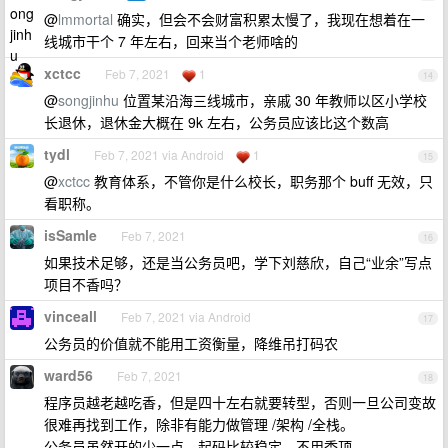
@
lmmortal
确实，但会不会财富积累太慢了，我现在想着在一
线城市干个 7 年左右，回来当个老师啥的
xctcc
Feb 7, 2021
1
14
@
songjinhu
位置某沿海三线城市，亲戚 30 年教师以区小学校
长退休，退休金大概在 9k 左右，公务员应该比这个数高
tydl
Feb 7, 2021 via Android
1
15
@
xctcc
教育体系，不管你是什么校长，职务那个 buff 无效，只
看职称。
isSamle
Feb 7, 2021
16
如果技术足够，还是当公务员吧，学下刘慈欣，自己“业余”写点
项目不香吗？
vinceall
Feb 7, 2021 via Android
17
公务员的价值就不能用工资衡量，降维吊打码农
ward56
Feb 7, 2021
18
程序员越老越吃香，但是四十左右就要转型，否则一旦公司变故
很难再找到工作，除非有能力做管理 /架构 /全栈。
公务员虽然开的少一点，起码比较稳定，不用秃顶。