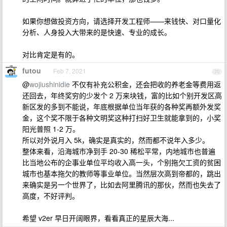
如果你想做投资方向，请选择开发工程师——来钱快、对口量化
分析、人身投入大带来的是快速、专业的成长。
对比肯定是有的。
futou
Feb 7, 2021
70
@
wojiushinidie
不仅有补充公积金，还会把收的养老金等费用返
还回去，年终奖穷的少发个 2 万来块钱，富的比如个别开发区高
新区发的多到不能说，年底根据单位当年获的各种奖再额外发奖
金，这个奖不限于各种文明奖这种打扫好卫生就能拿到的，小奖
阳光普照 1-2 万。
所以对外说月入 5k，确实是真实的，然而都不说年入多少。
整体来看，沿海城市净到手 20-30 稀松平常，内地城市也普遍
比当地公布的企事业单位平均收入高一头，个别拖欠工资的贫困
城市也基本拖欠的教师等事业单位。当然层次高到帝都的，跳出
来确实是另一个世界了，比如去阿里腾讯的那伙，然而也失去了
高度，不好评判。
希望 v2er 早日开阔眼界，看看真正的星辰大海...