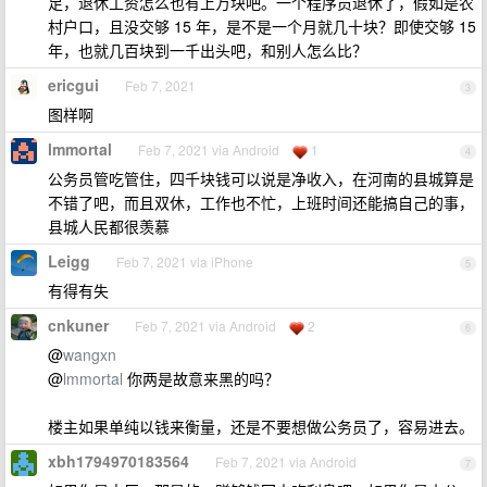
足，退休工资怎么也有上万块吧。一个程序员退休了，假如是农
村户口，且没交够 15 年，是不是一个月就几十块？即使交够 15
年，也就几百块到一千出头吧，和别人怎么比？
ericgui
Feb 7, 2021
3
图样啊
lmmortal
Feb 7, 2021 via Android
1
4
公务员管吃管住，四千块钱可以说是净收入，在河南的县城算是
不错了吧，而且双休，工作也不忙，上班时间还能搞自己的事，
县城人民都很羡慕
Leigg
Feb 7, 2021 via iPhone
5
有得有失
cnkuner
Feb 7, 2021 via Android
2
6
@
wangxn
@
lmmortal
你两是故意来黑的吗？
楼主如果单纯以钱来衡量，还是不要想做公务员了，容易进去。
xbh1794970183564
Feb 7, 2021 via Android
7