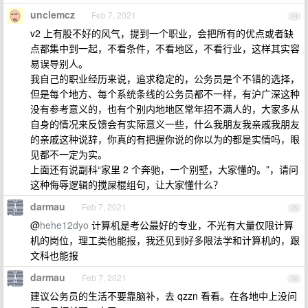
unclemcz
Feb 7, 2021
74
v2 上有股不好的风气，提到一个职业，会把所有的优点或者缺
点都集中到一起，不看条件，不看地区，不看行业，这样其实容
易误导别人。
我自己的职业经历来说，追求稳定的，公务员是个不错的选择，
但是每个地方、每个系统条线的公务员都不一样，有沪广深这种
没有参考意义的，也有个别内地地区常年招不满人的，大家多从
自身的情况来反馈会有实际意义一些，什么我朋友我亲戚我朋友
的亲戚这种说辞，你真的有把握你说的你以为的都是实情吗，眼
见都不一定为实。
上面还有说副科“家里 2 个奔驰，一个别墅，大家懂的。”，请问
这种侮辱逻辑的搅屎棍组句，让大家懂什么？
darmau
Feb 7, 2021
75
@
hehe12dyo
计算机是考公最好的专业，不光有大量仅限计算
机的岗位，理工类他能报，我还见到好多限法学和计算机的，跟
文科也能报
darmau
Feb 7, 2021
76
建议公务员的生活不要靠脑补，去 qzzn 看看。在各地中上没问