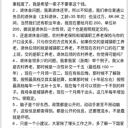
重程度了，我是希望一辈子不要拿这个钱。
2 、退休金问题，我离退休还早，所以不知道，我们单位普通公
务员的退休金（主科退休，工龄>35 年的）也没过万，8K-9K 之
间，当然我们还有职业年金，我现在要给月扣 200，单位补
200，据说是退休后一次性领，这个也是按照规定交的。
3 、还是退休金问题，农村养老保险和城镇职工养老保险与你的
户口没关系，只与你交的方式有关系，如果你交的是城镇职工养
老，退休后领的就是城镇职工养老，不然现在农村户口的在厂里
上班，交的是职工养老，退休后领的农村养老，你觉得可能吗？
4 、退休金领多少的问题，我拿我家（浙南）举个例子，我父亲
是农村养老，那时候是一次性补交一千五（最低档 100 一
年），现在一个月领一百二，现在有些后悔，那时候不了解政
策，按照最高档交其实最划算，如果那时候（十年前左右）按照
最高档每年一千五补十五年，现在每个月可以领到一千不到的样
子。我母亲是城镇养老，现在一个月两千出头，这几年每年增加
5%，很稳定。
5 、脑子是个好东西，政策都是公开的，动动手甚至不用动脑
子，这些信息都查得到。都是公开的信息，还要搅混水，不是蠢
就是坏吧。
6 、只是一个小建议，大家除了埋头工作之外，多了解一下国家