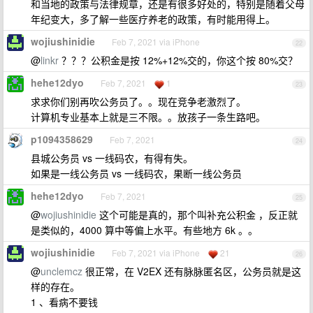
和当地的政策与法律规章，还是有很多好处的，特别是随着父母
年纪变大，多了解一些医疗养老的政策，有时能用得上。
wojiushinidie
Feb 7, 2021 via iPhone
22
@
linkr
？？？公积金是按 12%+12%交的，你这个按 80%交？
hehe12dyo
Feb 7, 2021
1
23
求求你们别再吹公务员了。。现在竞争老激烈了。
计算机专业基本上就是三不限。。放孩子一条生路吧。
p1094358629
Feb 7, 2021
24
县城公务员 vs 一线码农，有得有失。
如果是一线公务员 vs 一线码农，果断一线公务员
hehe12dyo
Feb 7, 2021
25
@
wojiushinidie
这个可能是真的，那个叫补充公积金 ，反正就
是类似的，4000 算中等偏上水平。有些地方 6k 。。
wojiushinidie
Feb 7, 2021 via iPhone
21
26
@
unclemcz
很正常，在 V2EX 还有脉脉匿名区，公务员就是这
样的存在。
1 、看病不要钱