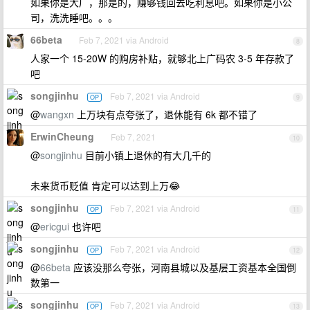
如果你是大厂，那是的，赚够钱回去吃利息吧。如果你是小公
司，洗洗睡吧。。。
66beta
Feb 7, 2021 via Android
8
人家一个 15-20W 的购房补贴，就够北上广码农 3-5 年存款了
吧
songjinhu
Feb 7, 2021 via Android
OP
9
@
wangxn
上万块有点夸张了，退休能有 6k 都不错了
ErwinCheung
Feb 7, 2021
10
@
songjinhu
目前小镇上退休的有大几千的
未来货币贬值 肯定可以达到上万😂
songjinhu
Feb 7, 2021 via Android
OP
11
@
ericgui
也许吧
songjinhu
Feb 7, 2021 via Android
OP
12
@
66beta
应该没那么夸张，河南县城以及基层工资基本全国倒
数第一
songjinhu
Feb 7, 2021 via Android
OP
13