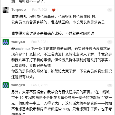
题，吊打就不一定了。
Torpedo
Feb 7, 2021
1
77
我觉得吧，程序员也有高薪，也有很闲的也有 996 的。
公务员也有苦逼乡镇的，发达地区的，市长局长也是公务员
我觉得大家讨论还是精确点比较，不然就是鸡同鸭讲
wangxn
Feb 7, 2021
78
@
unclemcz
第一条评论我是随便写的，确实很多东西没有求证
现在是个什么情况。不过我也没什么想法去深入了解，毕竟这是
和我八竿子打不着的事情，但公务员群体福利好是铁打的事实，
毋庸置疑，卖惨只是矫情。
你说的是你的实际体验，能帮忙大家了解一下公务员的真实情况
还是很有益处。
wangxn
Feb 7, 2021
79
另外，大家不要误会，我从没有否认程序员的薪资。“在一线城
市干 10 年程序员是不是把在乡镇公务员一辈子的钱都挣了”这一
点，假如水平中上，入得了大厂，这句话大概率是真的——假如
不考虑基金股市和房产增值这些 bug，只考虑到手工资，也不考
虑退休金。