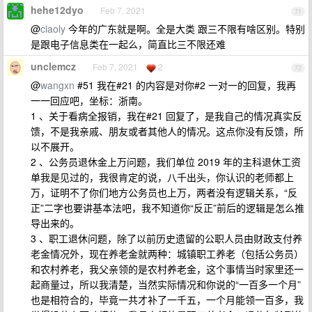
hehe12dyo
Feb 7, 2021
71
@
ciaoly
今年的广东就是啊。全是大类 跟三不限有啥区别。特别
是跟电子信息类在一起么，简直比三不限还难
unclemcz
Feb 7, 2021
2
72
@
wangxn
#51 我在#21 的内容是对你#2 一对一的回复，我再
一一回应吧，坐标：浙南。
1 、关于看病全报销，我在#21 回复了，是我自己的情况真实反
馈，不是我亲戚、朋友或者其他人的情况。这点你没有反馈，所
以不展开。
2 、公务员退休金上万问题，我们单位 2019 年的主科退休工资
单我是见过的，我很肯定的说，八千出头，你认识的老师都上
万，证明不了你们地方公务员也上万，两者没有逻辑关系，“反
正”二字也要讲基本法吧，我不知道你“反正”前后的逻辑是怎么推
导出来的。
3 、职工退休问题，除了以前历史遗留的公职人员由财政支付养
老金情况外，现在养老金就两种：城镇职工养老（包括公务员）
和农村养老，我父亲领的是农村养老金，这个事情当时家里还一
起商量过，所以我清楚，当然实际情况和你说的“一百多一个月”
也是相符合的，毕竟一共才补了一千五，一个月能领一百多，我