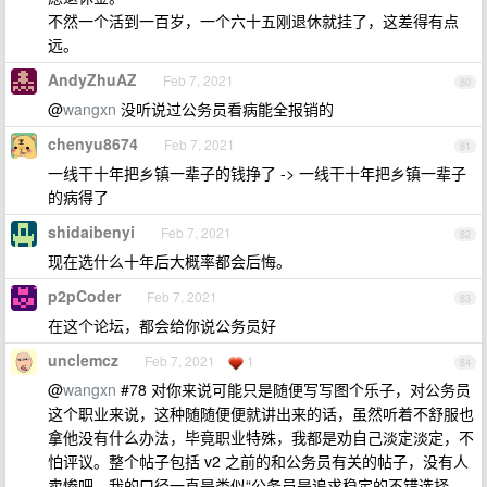
不然一个活到一百岁，一个六十五刚退休就挂了，这差得有点
远。
AndyZhuAZ
Feb 7, 2021
80
@
wangxn
没听说过公务员看病能全报销的
chenyu8674
Feb 7, 2021
81
一线干十年把乡镇一辈子的钱挣了 -> 一线干十年把乡镇一辈子
的病得了
shidaibenyi
Feb 7, 2021
82
现在选什么十年后大概率都会后悔。
p2pCoder
Feb 7, 2021
83
在这个论坛，都会给你说公务员好
unclemcz
Feb 7, 2021
1
84
@
wangxn
#78 对你来说可能只是随便写写图个乐子，对公务员
这个职业来说，这种随随便便就讲出来的话，虽然听着不舒服也
拿他没有什么办法，毕竟职业特殊，我都是劝自己淡定淡定，不
怕评议。整个帖子包括 v2 之前的和公务员有关的帖子，没有人
卖惨吧，我的口径一直是类似“公务员是追求稳定的不错选择、