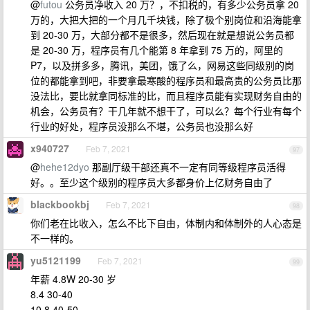
@
futou
公务员净收入 20 万？，不扣税的，有多少公务员拿 20
万的，大把大把的一个月几千块钱，除了极个别岗位和沿海能拿
到 20-30 万，大部分都不是很多，然后现在就是想说公务员都
是 20-30 万，程序员有几个能第 8 年拿到 75 万的，阿里的
P7，以及拼多多，腾讯，美团，饿了么，网易这些同级别的岗
位的都能拿到吧，非要拿最寒酸的程序员和最高贵的公务员比那
没法比，要比就拿同标准的比，而且程序员能有实现财务自由的
机会，公务员有？干几年就不想干了，可以么？每个行业有每个
行业的好处，程序员没那么不堪，公务员也没那么好
x940727
Feb 7, 2021
97
@
hehe12dyo
那副厅级干部还真不一定有同等级程序员活得
好。。至少这个级别的程序员大多都身价上亿财务自由了
blackbookbj
Feb 7, 2021
98
你们老在比收入，怎么不比下自由，体制内和体制外的人心态是
不一样的。
yu5121199
Feb 7, 2021
99
年薪 4.8W 20-30 岁
8.4 30-40
10.8 40-50