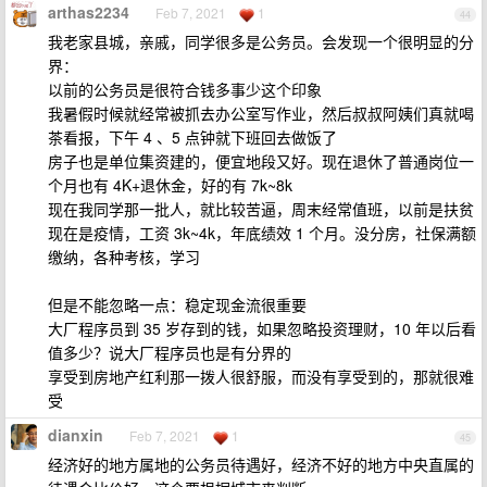
arthas2234
Feb 7, 2021
1
44
我老家县城，亲戚，同学很多是公务员。会发现一个很明显的分
界：
以前的公务员是很符合钱多事少这个印象
我暑假时候就经常被抓去办公室写作业，然后叔叔阿姨们真就喝
茶看报，下午 4 、5 点钟就下班回去做饭了
房子也是单位集资建的，便宜地段又好。现在退休了普通岗位一
个月也有 4K+退休金，好的有 7k~8k
现在我同学那一批人，就比较苦逼，周末经常值班，以前是扶贫
现在是疫情，工资 3k~4k，年底绩效 1 个月。没分房，社保满额
缴纳，各种考核，学习
但是不能忽略一点：稳定现金流很重要
大厂程序员到 35 岁存到的钱，如果忽略投资理财，10 年以后看
值多少？说大厂程序员也是有分界的
享受到房地产红利那一拨人很舒服，而没有享受到的，那就很难
受
dianxin
Feb 7, 2021
1
45
经济好的地方属地的公务员待遇好，经济不好的地方中央直属的