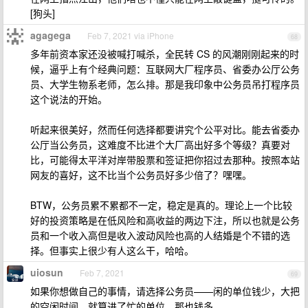
[狗头]
agagega
Feb 7, 2021 via iPhone
68
多年前资本家还没被喊打喊杀，全民转 CS 的风潮刚刚起来的时
候，逼乎上有个经典问题：互联网大厂程序员、省委办公厅公务
员、大学生物系老师，怎么排。那是我印象中公务员吊打程序员
这个说法的开始。
听起来很美好，然而任何选择都要讲究个公平对比。能去省委办
公厅当公务员，这难度不比进个大厂高出好多个等级？真要对
比，可能得太平洋对岸带股票和签证把你招过去那种。按照本站
网友的喜好，这不比当个公务员好多少倍了？嘿嘿。
BTW，公务员累不累都不一定，稳定是真的。理论上一个比较
好的投资策略是在低风险和高收益的两边下注，所以也就是公务
员和一个收入高但是收入波动风险也高的人结婚是个不错的选
择。但事实上很少有人这么干，哈哈。
uiosun
Feb 7, 2021
69
如果你想做自己的事情，请选择公务员——闲的单位钱少，大把
的空闲时间。就算进了忙的单位，那也钱多。