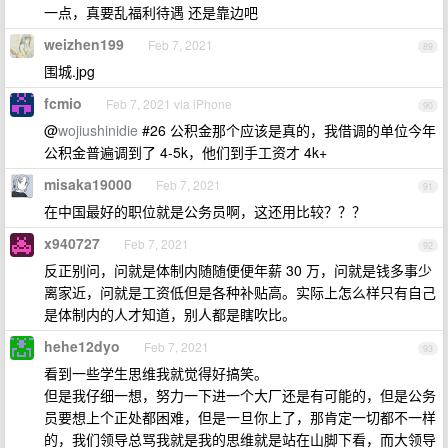
一点，真要乱福利待遇 还是靠边吧
weizhen199
Feb 7, 2021
89
围城.jpg
fcmio
Feb 7, 2021 via iPhone
90
@
wojiushinidie
#26 公积金那个应该是真的，我借调的单位今年
公积金普遍调到了 4-5k，他们到手工资才 4k+
misaka19000
Feb 7, 2021
91
在中国最好的职位就是公务员啊，这还用比较？？？
x940727
Feb 7, 2021
92
反正别问，问就是体制内随随便便年薪 30 万，问就是钱多事少
离家近，问就是工资低但是各种补贴高。实际上怎么样只有自己
是体制内的人才知道，别人都是瞎吹比。
hehe12dyo
Feb 7, 2021
93
看到一些学生思维我就觉得好搞笑。
但是我仔细一想，努力一下进一个大厂还是有可能的，但是公务
员要想上个正处都困难，但是一旦你上了，那肯定一切都不一样
的，我们领导总骂我就是我的思维就是站在山脚下看，而大领导