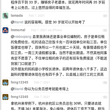
程序员干到 33 岁，赚够房子老婆本，就花两年时间再 35 岁前
考上公务员，过上悠然自得的幸福生活。
lamada
Feb 7, 2021
47
@
litanid
说的容易啊。感觉 30 岁就可以开始考了
lmmortal
Feb 7, 2021 via iPhone
48
@
nieboqiang
县里我表妹还是事业单位编制的，房子是单位租
的免费给住，吃的话自己往饭卡充一百块钱单位补贴三百，单位
饭便宜也够了，双休所以一个月也就二十天班，有事情请假也不
扣工资，一周三天请假都没事，当然不能长期请，不然其他同事
肯定不愿意了，不住单位租的房子的还有班车免费接送（不能送
到家门口就是了）
另外朋友的妈妈是小学校长退休，前两年退休金八千多了，这边
副科的警察退休现在也有四千多了，比县城上班打工的工资高
feng12345
Feb 7, 2021
49
@
litanid
你以为公务员想考就能考得上
feng12345
Feb 7, 2021
50
拿杭州来举例下，杭州余杭区公务员总包 30W，只要进去就
有。不搞 361 末尾淘汰，身心愉快。退休后工资不下降，相当