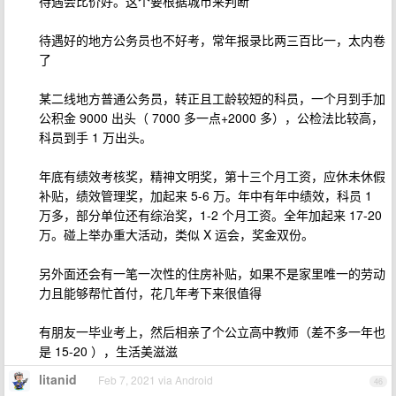
待遇会比价好。这个要根据城市来判断
待遇好的地方公务员也不好考，常年报录比两三百比一，太内卷
了
某二线地方普通公务员，转正且工龄较短的科员，一个月到手加
公积金 9000 出头（ 7000 多一点+2000 多），公检法比较高，
科员到手 1 万出头。
年底有绩效考核奖，精神文明奖，第十三个月工资，应休未休假
补贴，绩效管理奖，加起来 5-6 万。年中有年中绩效，科员 1
万多，部分单位还有综治奖，1-2 个月工资。全年加起来 17-20
万。碰上举办重大活动，类似 X 运会，奖金双份。
另外面还会有一笔一次性的住房补贴，如果不是家里唯一的劳动
力且能够帮忙首付，花几年考下来很值得
有朋友一毕业考上，然后相亲了个公立高中教师（差不多一年也
是 15-20 ），生活美滋滋
litanid
Feb 7, 2021 via Android
46