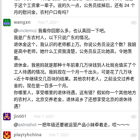
于这个工资拿一辈子。说的久一点，公务员挂掉后，还有 24 个
月的慰问金，农村户口有吗？
wangxn
Feb 7, 2021
51
@
unclemcz
我看你回那么多，也认真回一下吧。
我是广东农村人，以下只说广东的情况。
退休金这个，我认识的老师都上万。你说公务员没这个数？我姐
是高中老师，她什么工资我清楚，公务员反正比她高，令她羡
慕。
退休金，我爸妈就是那种十年前拿几万块钱到人社局充值买了个
工人待遇的情况。我妈现在一个月一千出头，可是花了几万块
+近十年继续交几百块的结果。其他农村老人，之前没交过养老
金的，现在是一百多一个月。
你哪里人，享受哪里的退休待遇，这有错？假如你一个其他地方
的农村人，北京交养老金，退休返乡了还想享受北京的退休待
遇？
jin001
Feb 7, 2021
52
@
astroshot
一把年级还要被运营产品小妹牵着走，哎～～～
playtyhchina
Feb 7, 2021
53