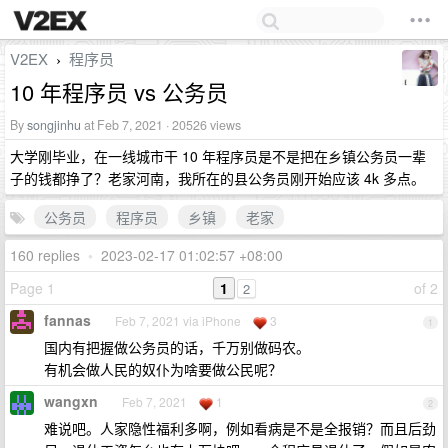
V2EX
程序员
›
10 年程序员 vs 公务员
By
songjinhu
at Feb 7, 2021 · 20526 views
大学刚毕业，在一线城市干 10 年程序员是不是把在乡镇公务员一辈
子的钱都挣了？老家河南，我所在的县公务员刚开始应该 4k 多点。
公务员
程序员
乡镇
老家
160 replies
•
2023-02-17 01:02:57 +08:00
Page 1
1
of 2
2
fannas
Feb 7, 2021 via iPhone
3
1
国内有把握做公务员的话，千万别做码农。
有机会做人民的奴仆为啥要做公民呢？
wangxn
Feb 7, 2021
1
2
难说吧。人家隐性福利多啊，例如看病是不是全报销？而且后劲