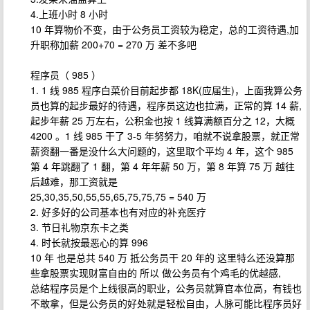
4.上班小时 8 小时
10 年算物价不变，由于公务员工资较为稳定，总的工资待遇,加
升职称加薪 200+70 = 270 万 差不多吧
程序员（ 985 ）
1. 1 线 985 程序白菜价目前起步都 18K(应届生)，上面我算公务
员也算的起步最好的待遇，程序员这边也拉满，正常的算 14 薪,
起步年薪 25 万左右，公积金也按 1 线算满额百分之 12，大概
4200 。1 线 985 干了 3-5 年努努力，咱就不说拿股票，就正常
薪资翻一番是没什么大问题的，这里取个平均 4 年，这个 985
第 4 年跳翻了 1 翻，第 4 年年薪 50 万，第 8 年算 75 万 越往
后越难，那工资就是
25,30,35,50,55,55,65,75,75,75 = 540 万
2. 好多好的公司基本也有对应的补充医疗
3. 节日礼物京东卡之类
4. 时长就按最恶心的算 996
10 年 也是总共 540 万 抵公务员干 20 年的 这里特么还没算那
些拿股票实现财富自由的 所以 做公务员有个鸡毛的优越感,
总结程序员是个上线很高的职业，公务员就算官本位高，有钱也
不敢拿，但是公务员的好处就是轻松自由，人脉可能比程序员好