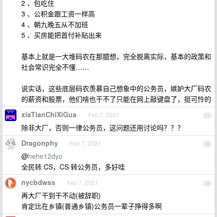
2 、包吃住
3 、公积金跟工资一样高
4 、朝九晚五从不加班
5 、买房能把首付补贴出来
基本上就是一大堆码农在那臆想，完全脱离实际，基本的政策和
社会常识完全不懂……
说实话，这些底层码农羡慕自己想象中的公务员，嫉妒大厂码农
的薪资和股票，他们啥也干不了只能在网上敲键盘了，挺可怜的
xiaTianChiXiGua
Feb 7, 2021
27
除非大厂，否则一律公务员，这问题还用讨论吗？？？
Dragonphy
Feb 7, 2021
28
@
hehe12dyo
全民转 CS，CS 转公务员，多好哇
nycbdwss
Feb 7, 2021
29
再大厂干到干不动(被辞职)
肯定比在乡镇(普通乡镇)公务员一辈子挣得多啊