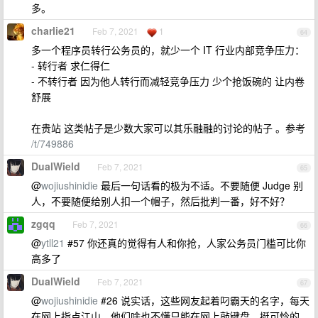
多。
charlie21
Feb 7, 2021
1
64
多一个程序员转行公务员的，就少一个 IT 行业内部竞争压力：
- 转行者 求仁得仁
- 不转行者 因为他人转行而减轻竞争压力 少个抢饭碗的 让内卷
舒展
在贵站 这类帖子是少数大家可以其乐融融的讨论的帖子 。参考
/t/749886
DualWield
Feb 7, 2021
65
@
wojiushinidie
最后一句话看的极为不适。不要随便 Judge 别
人，不要随便给别人扣一个帽子，然后批判一番，好不好？
zgqq
Feb 7, 2021
66
@
ytll21
#57 你还真的觉得有人和你抢，人家公务员门槛可比你
高多了
DualWield
Feb 7, 2021
67
@
wojiushinidie
#26 说实话，这些网友起着叼霸天的名字，每天
在网上指点江山，他们啥也不懂只能在网上敲键盘，挺可怜的。