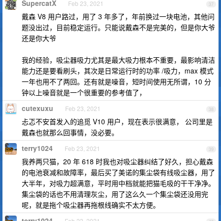
SupercatX
Feb 23, 2021
37
戴森 V8 用户路过，用了 3 年多了，年前换过一块电池，其他问
题没出过，目前稳定运行。只能说戴森不是完美的，但是你大爷
还是你大爷
我的经验，吸尘器吸力尤其是最大吸力根本不重要，最影响清洁
能力还是要看刷头，其次是日常运行时的功率 /吸力，max 模式
一年也用不了两回。还有就是噪音，短时间使用无所谓，10 分
钟以上噪音就是一个很重要的参考值了，
cutexuxu
Feb 23, 2021
38
忐忑不安首发入的追觅 V10 用户，现在表示很满意， 公司里是
戴森也就那么回事情，没必要。
terry1024
Feb 23, 2021
39
我养两只猫，20 年 618 时我也对吸尘器纠结了好久，担心戴森
的电池衰减和故障率，最后买了美诺的集尘袋有线吸尘器，用了
大半年，对吸力超满意，平时用中档就能把猫毛吸的干干净净。
集尘袋的话也不用清理灰尘，用了这么久一个集尘袋还没用完
呢，就是拖个吸尘器再拖根线确实不太方便。
terry1024
Feb 23, 2021