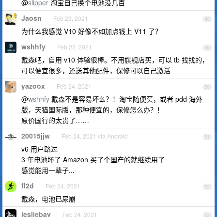
@
slipper
淘宝自己换个电池没几百
Jaosn
Feb 23, 2021
48
为什么我感觉 V10 好像不如加点钱上 V11 了？
wshhfy
Feb 23, 2021
49
戴森吧，自用 v10 体验很棒。不用旗舰店买，可以 tb 找找的，
可以便宜很多，还送其他配件，保修可以自己激活
yazoox
Feb 24, 2021
50
@
wshhfy
戴森不是容易坏么？！淘宝随便买，或者 pdd 海外
版，天猫国际版，那种便宜的，保修怎么办？！
原价国行的太贵了……
20015jjw
Feb 24, 2021 via Android
51
v6 用户路过
3 年电池坏了 Amazon 买了个国产的就继续用了
感觉能用一辈子...
fl2d
Feb 24, 2021
52
戴森，电池已尿崩
lesliebay
Feb 24, 2021
53