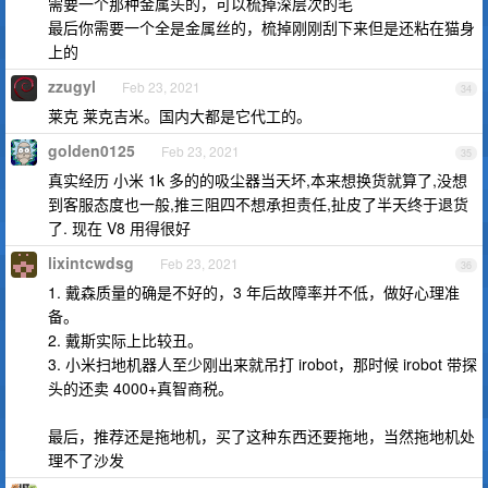
需要一个那种金属头的，可以梳掉深层次的毛
最后你需要一个全是金属丝的，梳掉刚刚刮下来但是还粘在猫身
上的
zzugyl
Feb 23, 2021
34
莱克 莱克吉米。国内大都是它代工的。
golden0125
Feb 23, 2021
35
真实经历 小米 1k 多的的吸尘器当天坏,本来想换货就算了,没想
到客服态度也一般,推三阻四不想承担责任,扯皮了半天终于退货
了. 现在 V8 用得很好
lixintcwdsg
Feb 23, 2021
36
1. 戴森质量的确是不好的，3 年后故障率并不低，做好心理准
备。
2. 戴斯实际上比较丑。
3. 小米扫地机器人至少刚出来就吊打 irobot，那时候 irobot 带探
头的还卖 4000+真智商税。
最后，推荐还是拖地机，买了这种东西还要拖地，当然拖地机处
理不了沙发