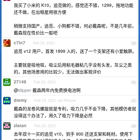
我买了小米的 K10，追觅做的，感觉还不错，1299，拖地功能
还不做，在出租屋用很方便
稍微支持国产，追觅、小狗都不错，何必戴森呢，不是几年前，
戴森现在性价比一般吧
c7in7
Feb 23, 2021
25
追觅 v12 用户，首发 1899 入的，送了一个支架还有小爱触屏。
主要就是吸地毯，吸尘后用粘毛器粘几乎没有头发，灰尘之类
的，其他场景用的比较少，无法做出客观评价
27149
Feb 23, 2021
26
@
slipper
戴森两年内免费换电池啊
dremy
Feb 23, 2021 via iPhone
27
戴森的龙卷风螺旋就是专利，吸力几乎不会下降，其他模仿者就
没得这个办法了，用久了吸力下降是必然
zlatan
Feb 23, 2021
28
去年双十一买的追觅 v10，到手 900 还送支架和耗材。使用下