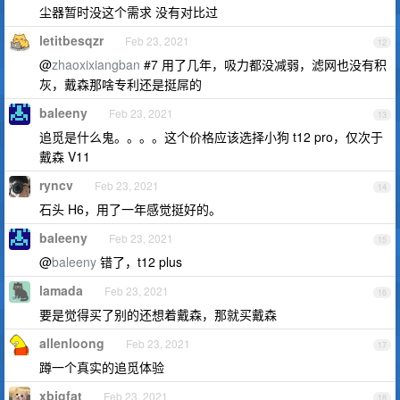
尘器暂时没这个需求 没有对比过
letitbesqzr
Feb 23, 2021
12
@
zhaoxixiangban
#7 用了几年，吸力都没减弱，滤网也没有积
灰，戴森那啥专利还是挺屌的
baleeny
Feb 23, 2021
13
追觅是什么鬼。。。。这个价格应该选择小狗 t12 pro，仅次于
戴森 V11
ryncv
Feb 23, 2021
14
石头 H6，用了一年感觉挺好的。
baleeny
Feb 23, 2021
15
@
baleeny
错了，t12 plus
lamada
Feb 23, 2021
16
要是觉得买了别的还想着戴森，那就买戴森
allenloong
Feb 23, 2021
17
蹲一个真实的追觅体验
xbigfat
Feb 23, 2021
18