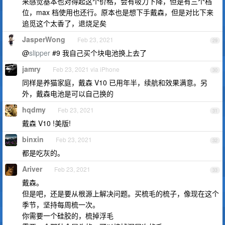
来感觉基本也对得起这个价格，会有吸力下降，但是有三个档
位，max 档使用也还行。原本也是想下手戴森，但是对比下来
追觅这个太香了，退烧足矣
JasperWong
Feb 23, 2021
29
@
slipper
#9 我自己买个块电池换上去了
jamry
Feb 23, 2021 via iPhone
30
同样是养猫家庭，戴森 V10 已用年半，续航和效果满意。另
外，戴森电池是可以自己换的
hqdmy
Feb 23, 2021
31
戴森 V10 !美版!
binxin
Feb 23, 2021
32
都是吃灰的。
Ariver
Feb 23, 2021
33
戴森。
但是吧，还是要从根源上解决问题。买梳毛的梳子，像现在这个
季节，坚持每周梳一次。
你需要一个硅胶的，梳掉浮毛