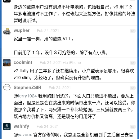
身边的戴森用户没有到点不坏电池的，包括我自己，v6 用了 2
年多电池准时不工作了，不过修起来还挺方便。好像其他的坏法
暂时没听过。
wupher
Feb 24, 2021
54
家里一猫一狗，用的戴森 V11 。
目前用了 1 年，没什么可抱怨的，除了有点小贵。
coolmint
Feb 24, 2021 via iPhone
55
v7 fluffy 用了三年多了还在继续用，小户型表示足够用，很喜欢
v10 slim，太轻巧了，但确实没有升级的理由。
StephenZSIR
Feb 24, 2021
56
@
terry1024
我用的封闭式的，下面入口只能进不能出，要从上
面出，但是还是会在跳出来的时候带出来一点，还可以接受，你
说那个我看了下，两只猫一个都比较勉强，三只猫就要两三个，
既占地方价格又偏高。还是现在的用用好了
wshhfy
Feb 24, 2021
57
@
yazoox
官方保修的啊，我意思是全新机器到手之后自己去官