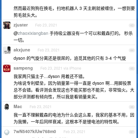
然而最近狗狗在换毛，扫地机器人 3 天主刷就被缠住，一想到要
剪毛就头大。
zjuster
Feb 23, 2021
43
@
zhaoxixiangban
手持吸尘器没有一个可以和戴森打的。 秒杀
一切。
akxjune
Feb 23, 2021
44
dyson 的气旋分离还是很屌的，追觅其他的只有 3-4 个气旋
sampeng
Feb 23, 2021 via iPhone
45
我家两只猫主子…dyson 用着还不错。
为啥说专利壁垒，因为销量第一得一直是 dyson 啊…用脚投票
总不会错。看评测会发现这也不能买那也不能买，非常恼火。大
部分评测都有倾向性，所以我是看销量来买。
Mac
Feb 23, 2021
46
我一直不理解戴森的电池为什么会这么差，我家的基本不用，因
为我懒，一年后同样衰减，这根本不是锂电池的特性啊。
7wN5407klUw768m0
Feb 23, 2021
47