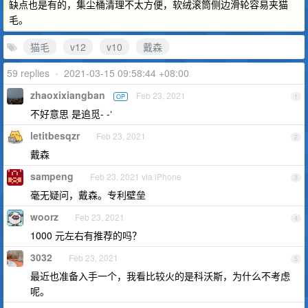
缺点也是有的，集尘桶清理不太方便，软绒滚筒侧边滑轮容易夹猫
毛。
猫毛
v12
v10
戴森
59 replies
•
2021-03-15 09:58:44 +08:00
zhaoxixiangban
Feb 23, 2021
OP
1
不好意思 是追觅- -‘
letitbesqzr
Feb 23, 2021
2
戴森
sampeng
Feb 23, 2021 via iPhone
3
毫无疑问，戴森。专利壁垒
woorz
Feb 23, 2021
4
1000 元左右有推荐的吗？
3032
Feb 23, 2021
5
最近也准备入手一个，我看比较火的是科沃斯，为什么不考虑
呢。