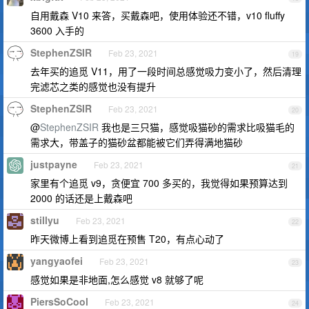
自用戴森 V10 来答，买戴森吧，使用体验还不错，v10 fluffy
3600 入手的
StephenZSIR
Feb 23, 2021
19
去年买的追觅 V11，用了一段时间总感觉吸力变小了，然后清理
完滤芯之类的感觉也没有提升
StephenZSIR
Feb 23, 2021
20
@
StephenZSIR
我也是三只猫，感觉吸猫砂的需求比吸猫毛的
需求大，带盖子的猫砂盆都能被它们弄得满地猫砂
justpayne
Feb 23, 2021
21
家里有个追觅 v9，贪便宜 700 多买的，我觉得如果预算达到
2000 的话还是上戴森吧
stillyu
Feb 23, 2021
22
昨天微博上看到追觅在预售 T20，有点心动了
yangyaofei
Feb 23, 2021
23
感觉如果是非地面,怎么感觉 v8 就够了呢
PiersSoCool
Feb 23, 2021
24