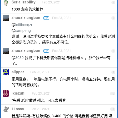
Serializability
Feb 23, 2021
6
1000 左右的求推荐
zhaoxixiangban
Feb 23, 2021
OP
7
@
letitbesqzr
@
sampeng
谢谢，没用过手持类吸尘器戴森有什么明确的优势么？我看评测
全都是吹追觅的 ，感觉有点不可信。
zhaoxixiangban
Feb 23, 2021
OP
8
@
3032
我找了下科沃斯貌似都是扫地机器人 ，那个我已经有
了。
slipper
Feb 23, 2021
9
家用戴森，一年后电池不行，充电两小时，吸毛五分钟。现在用
的飞利浦有线的。
lxiszuhi
Feb 23, 2021
10
“先看评测”做过对比，可以去看看。
11ssss
Feb 23, 2021
11
我是科沃斯+有线除螨仪 3-400 的价格 清毛我觉得还算好用 吸