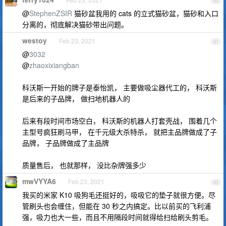
40
@
StephenZSIR
猫砂盆我用的 cats 的立式猫砂盆，猫砂和入口
分离的，彻底解决猫砂带出问题。
westoy
Feb 23, 2021
41
@
3032
@
zhaoxixiangban
科沃斯一开始的牌子是泰怡凯， 主要做吸尘器代工的， 科沃斯
是后来的子品牌， 做扫地机器人的
后来有段时间市场空白， 科沃斯的机器人打套壳战， 围着几个
主型号疯狂刷马甲， 在千元级大杀特杀， 就把主品牌做成了子
品牌， 子品牌做成了主品牌
质量售后， 也就那样， 没比杂牌强多少
mwVYYA6
Feb 23, 2021
42
我买的米家 K10 吸狗毛还挺好的，吸吸它的垫子就很方便。尽
管刷头也会缠住，但能在 30 秒之内搞定。比以前买的飞利浦
强，吸力也大一些，而且不用隔段时间就得给扫给刷头剪毛。