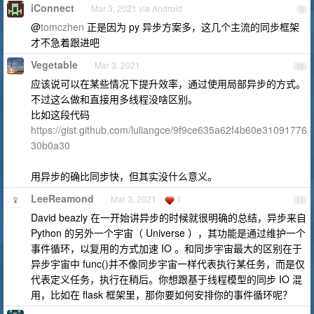
iConnect
Mar 3, 2021 via Android
9
@
tomczhen
正是因为 py 异步方案多，这几个主流的同步框架
才不急着跟进吧
Vegetable
Mar 3, 2021
10
应该说可以在某些情况下提升效率，通过使用局部异步的方式。
不过这么做和直接用多线程没啥区别。
比如这段代码
https://gist.github.com/luliangce/9f9ce635a62f4b60e31091776
30b0a30
用异步的确比同步快，但其实没什么意义。
LeeReamond
Mar 3, 2021
1
11
David beazly 在一开始讲异步的时候就很明确的总结，异步来自
Python 的另外一个宇宙（ Universe ），其功能是通过维护一个
事件循环，以复用的方式加速 IO 。和同步宇宙最大的区别在于
异步宇宙中 func()并不像同步宇宙一样代表执行某任务，而是仅
代表定义任务，执行在稍后。你想跟基于线程模型的同步 IO 混
用，比如在 flask 框架里，那你要如何安排你的事件循环呢？