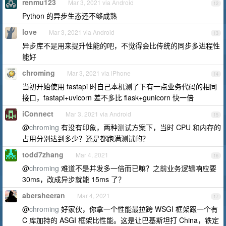
renmu123
Mar 3, 2021 via Android
12
Python 的异步生态还不够成熟
love
Mar 3, 2021 via Android
13
异步库不是用来提升性能的吧，不觉得会比传统的同步多进程性
能好
chroming
Mar 3, 2021 via iPhone
14
当初开始使用 fastapi 时自己本机测了下有一点业务代码的相同
接口，fastapi+uvicorn 差不多比 flask+gunicorn 快一倍
iConnect
Mar 3, 2021 via Android
15
@
chroming
有没有印象，两种测试方案下，当时 CPU 和内存的
占用分别达到多少？还是都跑满测试的？
todd7zhang
Mar 4, 2021
16
@
chroming
难道不是并发多一倍而已嘛？之前业务逻辑响应要
30ms，改成异步就能 15ms 了？
abersheeran
Mar 4, 2021
17
@
chroming
好家伙，你拿一个性能最拉跨 WSGI 框架跟一个有
C 库加持的 ASGI 框架比性能。这是让巴基斯坦打 China，铁定