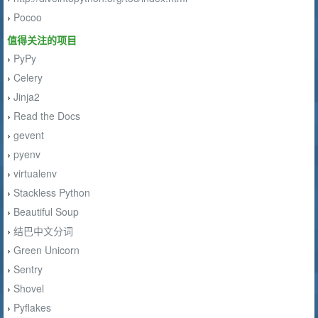
Pocoo
›
值得关注的项目
PyPy
›
Celery
›
Jinja2
›
Read the Docs
›
gevent
›
pyenv
›
virtualenv
›
Stackless Python
›
Beautiful Soup
›
结巴中文分词
›
Green Unicorn
›
Sentry
›
Shovel
›
Pyflakes
›