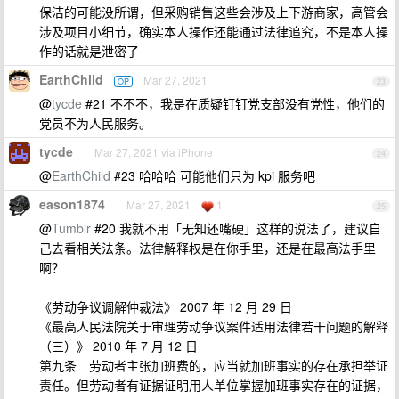
保洁的可能没所谓，但采购销售这些会涉及上下游商家，高管会
涉及项目小细节，确实本人操作还能通过法律追究，不是本人操
作的话就是泄密了
EarthChild
Mar 27, 2021
OP
23
@
tycde
#21 不不不，我是在质疑钉钉党支部没有党性，他们的
党员不为人民服务。
tycde
Mar 27, 2021 via iPhone
24
@
EarthChild
#23 哈哈哈 可能他们只为 kpi 服务吧
eason1874
Mar 27, 2021
1
25
@
Tumblr
#20 我就不用「无知还嘴硬」这样的说法了，建议自
己去看相关法条。法律解释权是在你手里，还是在最高法手里
啊？
《劳动争议调解仲裁法》 2007 年 12 月 29 日
《最高人民法院关于审理劳动争议案件适用法律若干问题的解释
（三）》 2010 年 7 月 12 日
第九条 劳动者主张加班费的，应当就加班事实的存在承担举证
责任。但劳动者有证据证明用人单位掌握加班事实存在的证据，