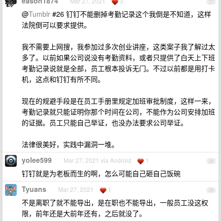
eason1874
Mar 27, 2021
3
27
@
Tumblr
#26 钉钉不能删掉考勤记录这个我倒是不知道，这样
法院倒可以要求提供。
我不需要上网搜，我参加过多次创业讲座，这类案子我了解过太
多了。以前如果公司说没有考勤资料，或者只提供了白天上下班
考勤记录说就是全部，员工根本投诉无门。不过以前都是用打卡
机，这点和钉钉有所不同。
现在的规避手段是在员工手册里规定加班审批制度，这样一来，
考勤记录就只能证明你那个时间在公司，不能作为公司安排加班
的证据。员工只能自己举证，也没办法要求公司举证。
法律很美好，实践中漏洞一堆。
yolee599
Mar 27, 2021 via Android
1
28
钉钉就是为老板而生的啊，怎么可能自己砸自己饭碗
Tyuans
Mar 27, 2021
1
29
不是离职了就不能导出，是在职也不能导出，一般员工没这权
限，前年还是大前年还有，之后就没了。