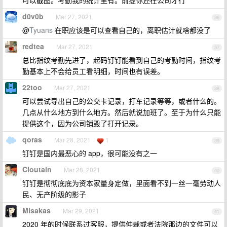
可以截图。考勤我的统计里有。前提你还在公司才行
d0v0b
Mar 27, 2021
36
@
Tyuans
在职应该是可以查看自己的，离职估计就啥都没了
redtea
Mar 27, 2021
37
总比指纹考勤先进了，起码钉钉能看到自己的考勤时间，指纹考
勤基本上不会给员工看明细，时间也有误差。
22too
Mar 27, 2021
38
可以尝试导出自己的公交卡记录，打车记录等等，或者什么的。
几点从什么地方到什么地方。然后就说加班了。至于为什么只能
提供这个，因为公司销毁了打开记录。
qoras
Mar 28, 2021
1
39
钉钉是国内最恶心的 app，很可能没有之一
Cloutain
Mar 28, 2021
40
钉钉是彻彻底底为资本家量身定做，里面看不到一丝一毫劳动人
民、无产阶级的影子
Misakas
Mar 29, 2021
41
2020 年的时候联系过客服，提供仲裁或者法院那边的文件可以