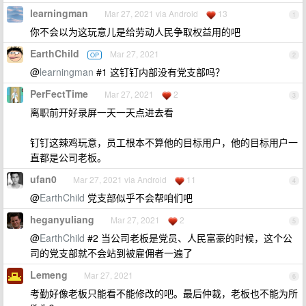
learningman
Mar 27, 2021 via Android
13
1
你不会以为这玩意儿是给劳动人民争取权益用的吧
EarthChild
Mar 27, 2021
OP
2
@
learningman
#1 这钉钉内部没有党支部吗？
PerFectTime
Mar 27, 2021
2
3
离职前开好录屏一天一天点进去看
钉钉这辣鸡玩意，员工根本不算他的目标用户，他的目标用户一
直都是公司老板。
ufan0
Mar 27, 2021 via Android
11
4
@
EarthChild
党支部似乎不会帮咱们吧
heganyuliang
Mar 27, 2021
2
5
@
EarthChild
#2 当公司老板是党员、人民富豪的时候，这个公
司的党支部就不会站到被雇佣者一遍了
Lemeng
Mar 27, 2021
6
考勤好像老板只能看不能修改的吧。最后仲裁，老板也不能为所