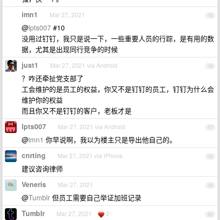
imn1
Mar 27, 2021
15
@
lpts007
#10
没用过钉钉，我只是说一下，一些重要人员的行踪，是有用的数
据，尤其是出现同行竞争的时候
just1
Mar 27, 2021 via Android
16
？咋还牵扯党支部了
工会维护的是员工的权益，你又不是钉钉的员工，钉钉为什么会
维护你的权益
而且你又不是钉钉的客户，老板才是
lpts007
Mar 27, 2021 via Android
17
@
imn1
你早说啊，我以为楼主只是导出他自己的。
cnrting
Mar 27, 2021 via iPhone
18
建议咨询律师
Veneris
Mar 27, 2021
19
@
Tumblr
但员工需要自己举证加班记录
Tumblr
Mar 27, 2021
2
20