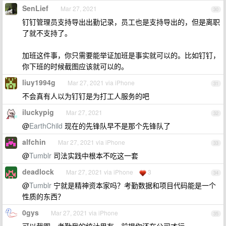
SenLief
Mar 27, 2021
30
钉钉管理员支持导出出勤记录，员工也是支持导出的，但是离职
了就不支持了。
加班这件事，你只需要能举证加班是事实就可以的。比如钉钉，
你下班的时候截图应该就可以的。
liuy1994g
Mar 27, 2021 via iPhone
31
不会真有人以为钉钉是为打工人服务的吧
iluckypig
Mar 27, 2021
32
@
EarthChild
现在的先锋队早不是那个先锋队了
alfchin
Mar 27, 2021 via iPhone
33
@
Tumblr
司法实践中根本不吃这一套
deadlock
Mar 27, 2021 via iPhone
3
34
@
Tumblr
宁就是精神资本家吗？考勤数据和项目代码能是一个
性质的东西？
0gys
Mar 27, 2021 via iPhone
35