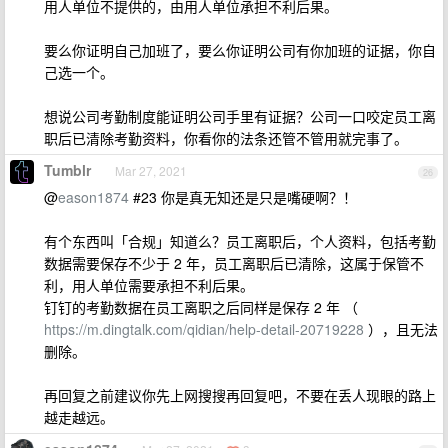
用人单位不提供的，由用人单位承担不利后果。
要么你证明自己加班了，要么你证明公司有你加班的证据，你自
己选一个。
想说公司考勤制度能证明公司手里有证据？公司一口咬定员工离
职后已清除考勤资料，你看你的法条还管不管用就完事了。
Tumblr
Mar 27, 2021
26
@
eason1874
#23 你是真无知还是只是嘴硬啊？！
有个东西叫「合规」知道么？员工离职后，个人资料，包括考勤
数据需要保存不少于 2 年，员工离职后已清除，这属于保管不
利，用人单位需要承担不利后果。
钉钉的考勤数据在员工离职之后同样是保存 2 年 （
https://m.dingtalk.com/qidian/help-detail-20719228
），且无法
删除。
再回复之前建议你先上网搜搜再回复吧，不要在丢人现眼的路上
越走越远。