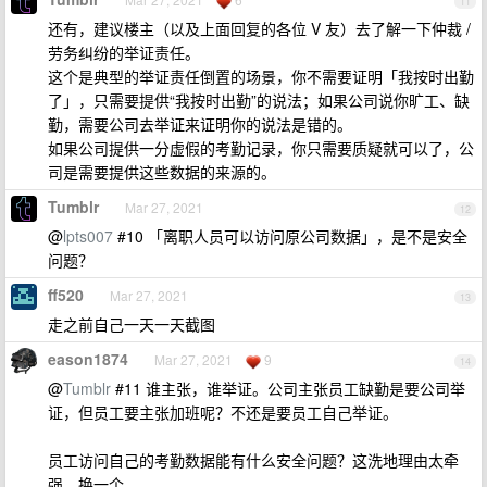
11
还有，建议楼主（以及上面回复的各位 V 友）去了解一下仲裁 /
劳务纠纷的举证责任。
这个是典型的举证责任倒置的场景，你不需要证明「我按时出勤
了」，只需要提供“我按时出勤”的说法；如果公司说你旷工、缺
勤，需要公司去举证来证明你的说法是错的。
如果公司提供一分虚假的考勤记录，你只需要质疑就可以了，公
司是需要提供这些数据的来源的。
Tumblr
Mar 27, 2021
12
@
lpts007
#10 「离职人员可以访问原公司数据」，是不是安全
问题？
ff520
Mar 27, 2021
13
走之前自己一天一天截图
eason1874
Mar 27, 2021
9
14
@
Tumblr
#11 谁主张，谁举证。公司主张员工缺勤是要公司举
证，但员工要主张加班呢？不还是要员工自己举证。
员工访问自己的考勤数据能有什么安全问题？这洗地理由太牵
强，换一个。