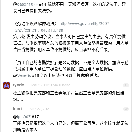
@
eason1874
#14 我就不用「无知还嘴硬」这样的说法了，建
议自己去看相关法条。
《劳动争议调解仲裁法》
http://www.gov.cn/flfg/2007-
12/29/content_847310.htm
第六条 发生劳动争议，当事人对自己提出的主张，有责任提供
证据。与争议事项有关的证据属于用人单位掌握管理的，用人单
位应当提供；用人单位不提供的，应当承担不利后果。
「员工自己的考勤数据」是公司数据，不是个人数据。加班考勤
记录属于用人单位掌握管理的数据，应由用人单位提供。
@
Veneris
#18 👆以上应该也可以回复你的说法。
tycde
Mar 27, 2021 via iPhone
21
楼主貌似把党支部和工会弄混了。虽然工会是党支部的外围组
织。。
imn1
Mar 27, 2021
22
@
lpts007
#17
可能也只是离职这个人自己的，但离开公司后，这个操作就无法
判断是否本人