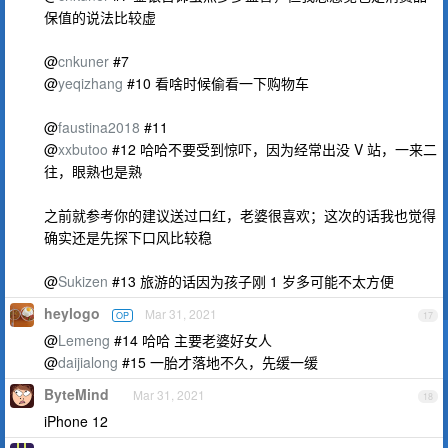
保值的说法比较虚
@
cnkuner
#7
@
yeqizhang
#10 看啥时候偷看一下购物车
@
faustina2018
#11
@
xxbutoo
#12 哈哈不要受到惊吓，因为经常出没 V 站，一来二
往，眼熟也是熟
之前就参考你的建议送过口红，老婆很喜欢；这次的话我也觉得
确实还是先探下口风比较稳
@
Sukizen
#13 旅游的话因为孩子刚 1 岁多可能不太方便
heylogo
Mar 31, 2021
OP
17
@
Lemeng
#14 哈哈 主要老婆好女人
@
daijialong
#15 一胎才落地不久，先缓一缓
ByteMind
Mar 31, 2021
18
iPhone 12