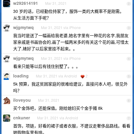
w292614191
Mar 31, 2021
2
30 岁的话，已经勤俭持家了，服饰一类的大概率不是刚需。
从生活方面下手呢？
wjgmytwq
Mar 31, 2021 via iPhone
3
我当时是送了一幅画给我老婆,她名字里有一种花的名字,我朋友
家亲戚是书画协会的,画了一幅两米多的有关这个花的画,可惜太
大了,裱好了以后家里挂不起来。。
wjgmytwq
Mar 31, 2021 via iPhone
4
看来只能等以后有钱住别墅了。。。
loading
Mar 31, 2021 via Android
2
5
5k 预算，我这贫困家庭的很难给建议，直接问本人吧，很见外
吗？
iloveyou
Mar 31, 2021
6
买个金饰吧，还能保值。刚给媳妇买个金手镯 8k
cnkuner
Mar 31, 2021 via Android
7
首饰，项链，好看的裙子或者衣服，不建议走奢侈品路线。看看
她购物车里有啥。