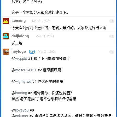
晚餐。次日飞回来。
这是一个大部分人都合适的建议吧。
Lemeng
Mar 31, 2021
14
今天看到好几个送礼的，老婆丈母娘的。大家都是好男人啊
daijialong
Mar 31, 2021
15
送二胎
heylogo
Mar 31, 2021
OP
16
@
vvqqdd
#1 看了下可能得加预算了
@
w292614191
#2 我琢磨琢磨
@
wjgmytwq
#4 你这迟早的事嘛
@
loading
#5 经常见你，你还说贫困？
虽然“老夫老妻”了这不也想着给点惊喜嘛
@
iloveyou
#6
@
cnkuner
#7 金银首饰虽然多多益善，但我总感觉也是消费品