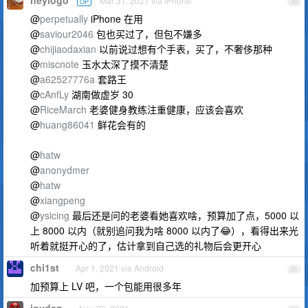
heylogo
Mar 31, 2021 via iPhone
OP
30
@
perpetually
iPhone 在用
@
saviour2046
包也买过了，但包不嫌多
@
chijiaodaxian
以前说过想有个手表，买了，不奢侈那种
@
miscnote
玉水太深了摸不清楚
@
a62527776a
套路王
@
cAnfLy
湖南做虚岁 30
@
RiceMarch
老婆健身教练注重健康，应该会喜欢
@
huang86041
鲜花会有的
@
hatw
@
anonydmer
@
hatw
@
xiangpeng
@
ysicing
最后还是问的老婆看她喜欢啥，预算加了点，5000 以
上 8000 以内（就别追问我为啥 8000 以内了😂），看得出来光
听着就挺开心的了，估计拿到自己选的礼物后会更开心
chi1st
Apr 1, 2021 via Android
31
加预算上 LV 吧，一个包能用很多年