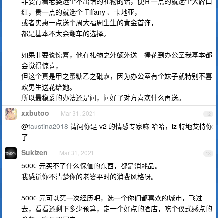
非要背着老婆选个不出错的礼物的话，便宜一点的就选个大牌口
红，贵一点的就选个 Tiffany 、卡地亚，
或者实惠一点送个周大福周生生的黄金首饰，
都是基本不太会翻车的选择。
如果非要说惊喜，他在礼物之外额外送一捧花到办公室我基本都
会觉得惊喜，
但这个真是甲之蜜糖乙之砒霜，因为办公室有个妹子就特别不喜
欢男生送花给她。
所以最稳妥的办法还是问，问好了对方喜欢什么再送。
xxbutoo
Mar 31, 2021
12
@
faustina2018
请问你是 v2 的情感专家嘛 哈哈，lz 特地艾特你
了
Sukizen
Mar 31, 2021
13
5000 元买不了什么保值的东西，都是消耗品。
我感觉你不清楚你的老婆平时的消费风格呀。
5000 元可以买一次经历吧，选一个你们都喜欢的城市，飞过
去，看看还剩下多少预算，定一个好点的酒店，吃个仪式感点的