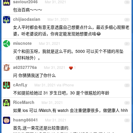
saviour2046
Mar 31, 2021
19
包治百病～～～
chijiaodaxian
Mar 31, 2021
20
女人平时都会有意无意透露自己想要点什么，最近多细心观察老
婆，听老婆说的话，你肯定能发现她想要点啥😂
miscnote
Mar 31, 2021
21
买个和田玉呀，我就是这么干的。5000 可以买个不错的吊坠
（籽料除外）。
a62527776a
Mar 31, 2021
1
22
问 你猜猜我送了你什么
cAnfLy
Mar 31, 2021 via iPhone
23
不如提前给她过 31 岁生日吧，30 是个很尴尬的年龄
RiceMarch
Mar 31, 2021
24
如果 ios 可以 iWatch,有 watch 会注重健康很多，做健康人 hhh
huang86041
Mar 31, 2021
25
首先,送一束花还是比较靠谱的.