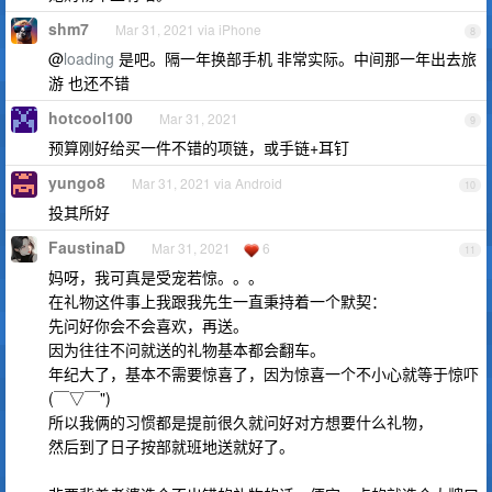
shm7
Mar 31, 2021 via iPhone
8
@
loading
是吧。隔一年换部手机 非常实际。中间那一年出去旅
游 也还不错
hotcool100
Mar 31, 2021
9
预算刚好给买一件不错的项链，或手链+耳钉
yungo8
Mar 31, 2021 via Android
10
投其所好
FaustinaD
Mar 31, 2021
6
11
妈呀，我可真是受宠若惊。。。
在礼物这件事上我跟我先生一直秉持着一个默契：
先问好你会不会喜欢，再送。
因为往往不问就送的礼物基本都会翻车。
年纪大了，基本不需要惊喜了，因为惊喜一个不小心就等于惊吓
(￣▽￣")
所以我俩的习惯都是提前很久就问好对方想要什么礼物，
然后到了日子按部就班地送就好了。