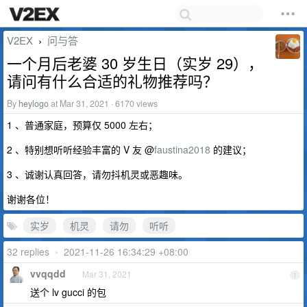
V2EX
问与答
›
一个月后老婆 30 岁生日（实岁 29），
请问有什么合适的礼物推荐吗？
By
heylogo
at Mar 31, 2021 · 6170 views
1 、普通家庭，预算仅 5000 左右；
2 、特别想听听经验丰富的 V 友 @
faustina2018
的建议；
3 、诚谢认真回答，请勿抖机灵或恶趣味。
谢谢各位！
实岁
机灵
请勿
听听
32 replies
•
2021-11-26 16:34:29 +08:00
vvqqdd
Mar 31, 2021
1
送个 lv gucci 的包