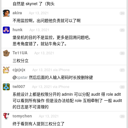
自然是 skynet 了（狗头
akira
Apr 13, 2021
24
不用监控啊，出问题他负责就可以了啊
hunk
Apr 13, 2021
25
堡垒机的目的不是监控，更多是回溯问题吧。
思考角度错了，就钻牛角尖了。
Te11UA
Apr 13, 2021
26
三权分立
cjpjxjx
Apr 13, 2021 via iPhone
27
@
cpstar
然后后面的人输入密码时长按删除键
twl007
Apr 13, 2021 via iPhone
28
系统设计上都是权限分开的 admin 可以分配 audit 得 role adit
可以看到所有操作 但是没办法给配 role 互相牵制了 一般 audit
的日志是不可清理的
tomychen
Apr 13, 2021
29
终于看到有人提到三权分立了