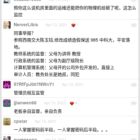
照你这么说机房里面的运维还能把你的物理机给砸了呢，这怎么
监控
NerverLibis
Apr 13, 2021
1
12
同事举报？
参照西南交大陈玉钰,修改成绩造假保送 985 中科大，平安落
地。
教师系统的监督：父母为讲师 教授
行政系统的监督：父母为副厅级院长
计算机管理系统：父母开的公司外包开发的，直接上
审计人员：教务处长是她叔，同犯
lI7RfFpJ007NWnY1
Apr 13, 2021
13
管理员相互监管
jjianwen68
Apr 13, 2021
4
14
老板亲自监督，亲自负责
cpstar
Apr 13, 2021
15
一人掌握密码前半段，一人掌握密码后半段。。。
purensong
Apr 13, 2021