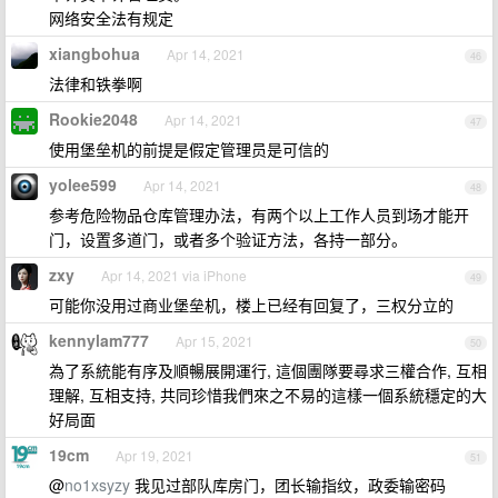
网络安全法有规定
xiangbohua
Apr 14, 2021
46
法律和铁拳啊
Rookie2048
Apr 14, 2021
47
使用堡垒机的前提是假定管理员是可信的
yolee599
Apr 14, 2021
48
参考危险物品仓库管理办法，有两个以上工作人员到场才能开
门，设置多道门，或者多个验证方法，各持一部分。
zxy
Apr 14, 2021 via iPhone
49
可能你没用过商业堡垒机，楼上已经有回复了，三权分立的
kennylam777
Apr 15, 2021
50
為了系統能有序及順暢展開運行, 這個團隊要尋求三權合作, 互相
理解, 互相支持, 共同珍惜我們來之不易的這樣一個系統穩定的大
好局面
19cm
Apr 19, 2021
51
@
no1xsyzy
我见过部队库房门，团长输指纹，政委输密码