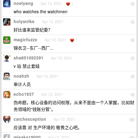
noelyang
Apr 13, 2021
1
4
who watches the watchmen
holystrike
Apr 13, 2021
5
好比谁来监管纪委？
magicfuzzx
Apr 13, 2021
1
6
锦衣卫--东厂--西厂...
sha851092391
Apr 13, 2021
7
v 站 禁止套娃
noahzh
Apr 13, 2021
8
审计人员
echo1937
Apr 13, 2021
9
伪命题，核心设备的访问权限，从来不是由一个人掌握，比如财
务领域的“钱账分管”。
catchexception
Apr 13, 2021
10
应该靠 对 生产环境的 敬畏之心吧。
misaka19000
Apr 13, 2021
11