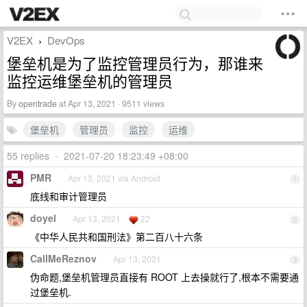
V2EX
DevOps
›
堡垒机是为了监控管理员行为，那谁来
监控运维堡垒机的管理员
By
opentrade
at Apr 13, 2021 · 9511 views
堡垒机
管理员
监控
运维
55 replies
•
2021-07-20 18:23:49 +08:00
PMR
Apr 13, 2021 via Android
1
底线和审计管理员
doyel
Apr 13, 2021
22
2
《中华人民共和国刑法》第二百八十六条
CallMeReznov
Apr 13, 2021
3
伪命题,堡垒机管理员直接有 ROOT 上去操就行了,根本不需要通
过堡垒机.