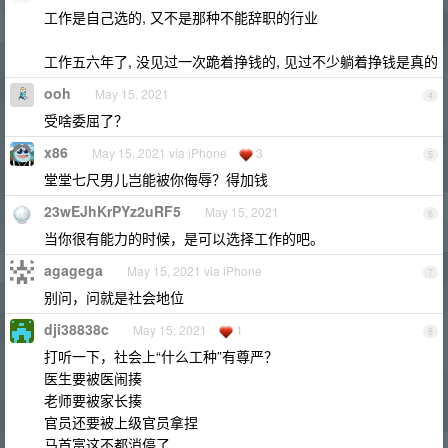
工作是自己选的, 又不是那种不能辞职的行业
工作五六年了, 没见过一次跪着挣钱的, 见过不少躺着挣钱是真的
ooh
May 15, 2021
4
受啥委屈了？
x86
May 15, 2021 via iPhone
3
5
堂堂七尺男儿岂能被你侮辱？得加钱
23wEJhKrPYz2uRF5
May 15, 2021
6
当你很有能力的时候，是可以选择工作的吧。
agagega
May 15, 2021 via iPhone
7
别问，问就是社会地位
dji38838c
May 15, 2021
1
8
打听一下，社会上“什么工种”有尊严？
医生要被医闹揍
老师要被家长揍
官员还要被上级官员拿捏
马首富这不都消停了