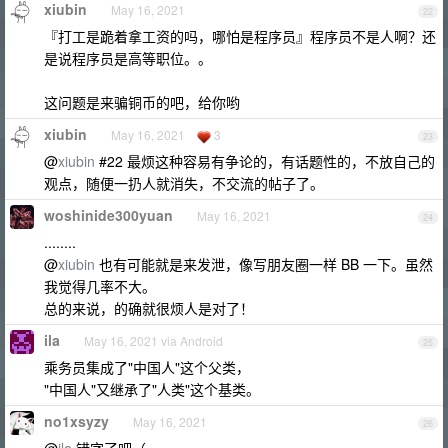
xiubin
May 16, 2021
22
『打工是跪着拿工资的吗，哪怕是程序员』程序员不是人啊？还
是说程序员是高等职位。。
这问题是来骗铜币的吧，给你哟
xiubin
May 16, 2021
3
23
@
xiubin
#22 最烦这种容易有争论的，有话题性的，不放自己的
观点，随便一扔人就消失，不交流的帖子了。
woshinide300yuan
May 16, 2021
24
........
@
xiubin
也有可能就是来发泄，像写朋友圈一样 BB 一下。虽然
我觉得几率不大。
总的来说，的确就很烦人是对了！
ila
May 16, 2021 via Android
25
乘务员集成了"中国人"这个父类，
"中国人"又继承了"人类"这个基类。
no1xsyzy
May 16, 2021
26