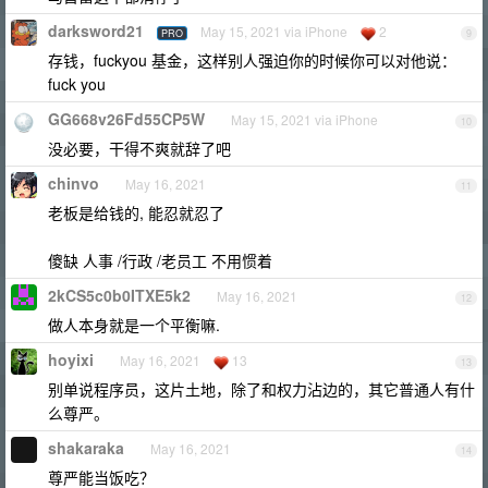
darksword21
May 15, 2021 via iPhone
2
PRO
9
存钱，fuckyou 基金，这样别人强迫你的时候你可以对他说：
fuck you
GG668v26Fd55CP5W
May 15, 2021 via iPhone
10
没必要，干得不爽就辞了吧
chinvo
May 16, 2021
11
老板是给钱的, 能忍就忍了
傻缺 人事 /行政 /老员工 不用惯着
2kCS5c0b0ITXE5k2
May 16, 2021
12
做人本身就是一个平衡嘛.
hoyixi
May 16, 2021
13
13
别单说程序员，这片土地，除了和权力沾边的，其它普通人有什
么尊严。
shakaraka
May 16, 2021
14
尊严能当饭吃？