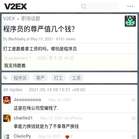
V2EX
职场话题
›
程序员的尊严值几个钱？
By
Bechbaliq
at May 15, 2021 · 8161 views
打工是跪着拿工资的吗，哪怕是程序员
Supplement 1 · 2021 年 5 月 16 日
我支持跪着
程序员
尊严
打工
工资
49 replies
•
2021-05-18 09:15:31 +08:00
Jooooooooo
May 15, 2021
1
这是在啥公司受摧残了.
charlie21
May 15, 2021 via iPhone
2
拿能力换钱就是为了不拿尊严换钱
ClericPy
May 15, 2021
3
3