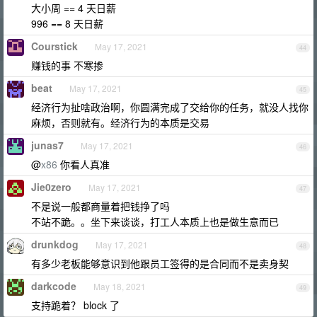
大小周 == 4 天日薪
996 == 8 天日薪
Courstick
May 17, 2021
44
赚钱的事 不寒掺
beat
May 17, 2021
45
经济行为扯啥政治啊，你圆满完成了交给你的任务，就没人找你
麻烦，否则就有。经济行为的本质是交易
junas7
May 17, 2021
46
@
x86
你看人真准
Jie0zero
May 17, 2021
47
不是说一般都商量着把钱挣了吗
不站不跪。。坐下来谈谈，打工人本质上也是做生意而已
drunkdog
May 17, 2021
48
有多少老板能够意识到他跟员工签得的是合同而不是卖身契
darkcode
May 18, 2021
49
支持跪着？ block 了