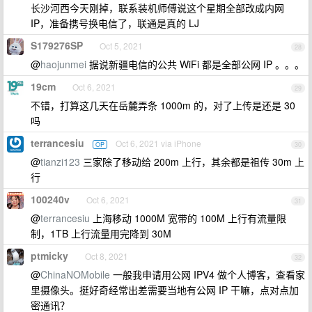
长沙河西今天刚掉，联系装机师傅说这个星期全部改成内网
IP，准备携号换电信了，联通是真的 LJ
S179276SP
Oct 5, 2021
28
@
haojunmei
据说新疆电信的公共 WiFi 都是全部公网 IP 。。。
19cm
Oct 6, 2021
29
不错，打算这几天在岳麓弄条 1000m 的，对了上传是还是 30
吗
terrancesiu
Oct 6, 2021 via iPhone
OP
30
@
tianzi123
三家除了移动给 200m 上行，其余都是祖传 30m 上
行
100240v
Oct 6, 2021
31
@
terrancesiu
上海移动 1000M 宽带的 100M 上行有流量限
制，1TB 上行流量用完降到 30M
ptmicky
Oct 8, 2021
32
@
ChinaNOMobile
一般我申请用公网 IPV4 做个人博客，查看家
里摄像头。挺好奇经常出差需要当地有公网 IP 干嘛，点对点加
密通讯？