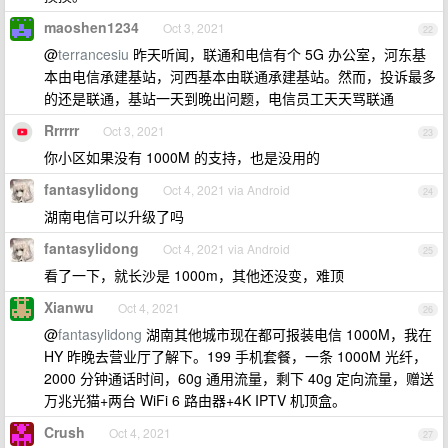
maoshen1234
Oct 3, 2021
22
@
terrancesiu
昨天听闻，联通和电信有个 5G 办公室，河东基
本由电信承建基站，河西基本由联通承建基站。然而，投诉最多
的还是联通，基站一天到晚出问题，电信员工天天骂联通
Rrrrrr
Oct 3, 2021
23
你小区如果没有 1000M 的支持，也是没用的
fantasylidong
Oct 4, 2021 via Android
24
湖南电信可以升级了吗
fantasylidong
Oct 4, 2021 via Android
25
看了一下，就长沙是 1000m，其他还没变，难顶
Xianwu
Oct 4, 2021
26
@
fantasylidong
湖南其他城市现在都可报装电信 1000M，我在
HY 昨晚去营业厅了解下。199 手机套餐，一条 1000M 光纤，
2000 分钟通话时间，60g 通用流量，剩下 40g 定向流量，赠送
万兆光猫+两台 WiFi 6 路由器+4K IPTV 机顶盒。
Crush
Oct 4, 2021
27