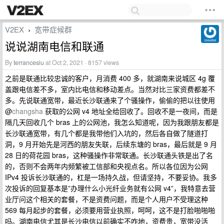
V2EX
宽带症候群
›
说说湖南电信和联通
By
terrancesiu
at Oct 2, 2021 · 8157 views
之前是联通比较忠诚的客户，月消费 400 多，就湖南来说城区 4g 覆
盖跟电信差不多，室内比电信和移动差点。当然对比三家资费都差不
多。先说联通宽带，最近长沙联通来了个骚操作，偷偷的把以往使用
@
changsha
获取的公网 v4 地址全给回收了。回收不是一夜间，而是
隔几天回收几个 bras 上的公网池，我怎么知道呢，因为我跟朋友都是
长沙联通宽带，有几个都是我带他们入坑的，然后各自做了隧道打
洞，9 月开始先是河西的朋友失联，后续东塘的 bras，最后就是 9 月
28 日的荷花园 bras，这种骚操作非常联通。长沙联通头铁是出了名
的，否则不会两年内频繁被工信部和央视点名。所以各位因为公网
IPv4 投诉长沙联通的，杠是一场持久战，但请坚持，不要妥协。我多
次投诉的回复基本是”办理什么小光纤业务就有公网 v4”，我特意去营
业厅问这个相关的套餐，不是资费问题，而是个人用户不受理这种
569 每月起步的套餐，必须要用营业执照，呵呵，这不是打脸啪啪啪
吗。湖南电信尤其是长沙电信以前确实不咋地，资费贵，宽带没活