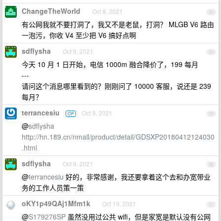
ChangeTheWorld
Oct 8, 2021
33
有公网我就不要打洞了，我又不是老鼠，打洞？ MLGB V6 路由
一泡污，你收 V4 至少把 V6 搞好点啊
sdflysha
Oct 9, 2021
34
今天 10 月 1 日开始，电信 1000m 融合降价了，199 每月
---
请问这个消息哪里看到的？刚刚问了 10000 客服，说还是 239
每月？
terrancesiu
Oct 9, 2021
OP
35
@
sdflysha
http://hn.189.cn/nmall/product/detail/GDSXP20180412124030
.html
sdflysha
Oct 9, 2021
36
@
terrancesiu
好的，非常感谢，我还要拿着这个去和办宽带业
务的工作人员策一策
oKY1p49QAj1Mfm1k
Oct 19, 2021
37
@
S179276SP
虽然没用过公共 wifi，但是家宽是默认没有公网