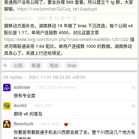
普通用户没有公网了，要去办理 569 套餐。所以建立个 tg 群，大家
聊聊。
https://t.me/joinchat/GJCuq_tw12upduyd
Supplement 3 · 2021 年 10 月 11 日
据移动方面补充，湖南移动 19 年做了 bras 下沉改造，每个公网 v4
配比是 1:17，单用户连接数 4000，对比这篇文章
https://www.txrjy.com/forum.php?mod=viewthread&tid=1201222
描
述河南联通采用 1:64 配比，单用户连接数 1000 的数据。湖南移动
具良心了。关键上行还给得足。
公网
联通
电信
bras
39 replies
•
2021-11-01 08:33:25 +08:00
szdosar
Oct 2, 2021 via iPhone
1
很有专业度
duck2
Oct 2, 2021
2
期待 v6 的普及
Seanfuck
Oct 2, 2021
1
3
你要是带着联通手机去川西那会疯了去，整个川西没几个地方有
联通信号