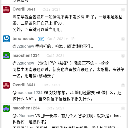
Overfill3641
Oct 2, 2021
4
湖南早就全省通知一般情况不再下发公网 IP 了，一是地址池枯
竭，二是逼你们自己上 IPv6 。
另外，回车键可以适当用用。
terrancesiu
Oct 2, 2021 via iPhone
OP
5
@
v2tudnew
手机打的，抱歉，阅读体验不佳。
maoshen1234
Oct 2, 2021
6
@
v2tudnew
（你信 IPV4 枯竭？）我反正不信 = =哈哈
同楼主湖南联通路过，新房也准备放弃联通了，太憨批，头铁第
一名，用电信+移动去了
Overfill3641
Oct 2, 2021
7
@
maoshen1234
#6 好好想想，v4 够用还需要 v6 做什么，还
搞什么 NAT 。当然你信不信我也不损失什么。
maoshen1234
Oct 2, 2021
8
@
v2tudnew
V6 那一长串，有几个人记得住啊，就算是 ddns，
也得搞一堆操作吧？