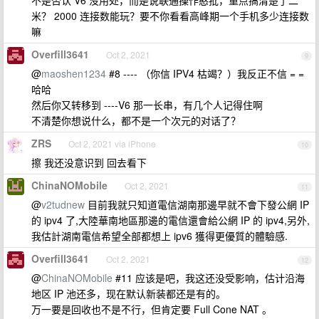
不是否认 V6 没用处，而是说联通操作憨批，重点搞清楚了二
米？ 2000 连接数能玩？要不你看看高峰期一个手机多少连接数
嘛
Overfill3641
Oct 2, 2021
9
@
maoshen1234
#8 ---- （你信 IPV4 枯竭？）我反正不信 = =
哈哈
然后你又转移到 ----V6 那一长串，有几个人记得住啊
不清楚你想说什么，都不是一个次元的对话了？
ZRS
Oct 2, 2021 via iPhone
10
擦 我还没意识到 回去看下
ChinaNOMobile
Oct 2, 2021
11
@
v2tudnew
目前我就只知道電信湖南那邊早就不會下發公網 IP
的 ipv4 了,大陸華南地區那邊的電信還會給公網 IP 的 ipv4,另外,
我估計湖南電信希望全部都想上 ipv6 獲得更優質的體驗感.
Overfill3641
Oct 2, 2021
12
@
ChinaNOMobile
#11 应该是吧，我这还没受影响，估计沿海
地区 IP 池还多，现在默认新装都还是有的。
万一要是回收也不是不行，但肯定要 Full Cone NAT 。