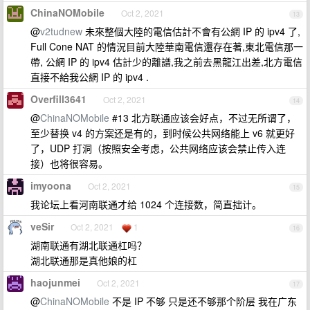
ChinaNOMobile
Oct 2, 2021
13
@
v2tudnew
未來整個大陸的電信估計不會有公網 IP 的 ipv4 了,
Full Cone NAT 的情況目前大陸華南電信還存在著,東北電信那一
帶, 公網 IP 的 ipv4 估計少的離譜,我之前去黑龍江出差,北方電信
直接不給我公網 IP 的 ipv4 .
Overfill3641
Oct 2, 2021
14
@
ChinaNOMobile
#13 北方联通应该会好点，不过无所谓了，
至少替换 v4 的方案还是有的，到时候公共网络能上 v6 就更好
了，UDP 打洞（按照安全考虑，公共网络应该会禁止传入连
接）也将很容易。
imyoona
Oct 2, 2021
15
我论坛上看河南联通才给 1024 个连接数，简直拙计。
veSir
Oct 2, 2021
1
16
湖南联通有湖北联通杠吗？
湖北联通那是真他娘的杠
haojunmei
Oct 2, 2021
17
@
ChinaNOMobile
不是 IP 不够 只是还不够那个阶层 我在广东