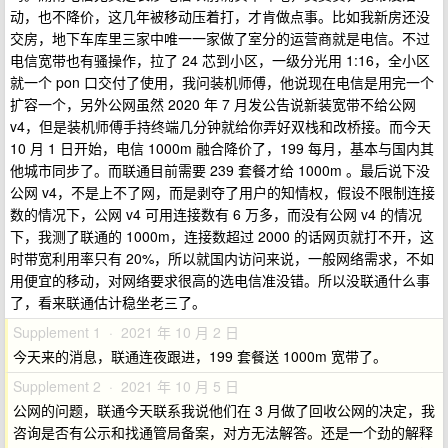
动，也不降价，这几年被移动压着打，才肯做点事。比如我新房还没
交房，地下车库里三家中唯一一家做了室分的运营商就是电信。不过
电信宽带也有骚操作，拉了 24 芯到小区，一级分光用 1:16，全小区
就一个 pon 口交付了使用，我问装机师傅，他说现在电信是用完一个
扩容一个，另外公网虽然 2020 年 7 月发公告说新装宽带不给公网
v4，但是装机师傅手持终端几分钟就给你弄好双栈和改桥接。而今天
10 月 1 日开始，电信 1000m 融合降价了，199 每月，基本与国内其
他城市同步了。而联通目前需要 239 套餐才给 1000m 。最后说下没
公网 v4，不是上不了网，而是剥夺了用户的知情权，假设不限制连接
数的情况下，公网 v4 可用连接数有 6 万多，而没有公网 v4 的情况
下，我测了联通的 1000m，连接数超过 2000 的话网页就打不开，这
时带宽利用率只有 20%，所以就国内访问来说，一般网络需求，不如
用便宜的移动，对网络要求很高的选电信准没错。所以没联通什么事
了，看来联通估计稳坐老三了。
Supplement 1 · 2021 年 10 月 2 日
今天来的消息，联通连夜跟进，199 套餐送 1000m 宽带了。
Supplement 2 · 2021 年 10 月 5 日
公网的问题，联通今天联系我说他们在 3 月做了回收公网的决定，我
咨询是否有公示和找通管局备案，对方无法解答。还是一个劲的解释