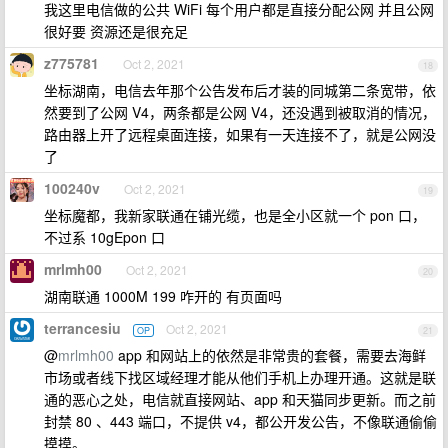
我这里电信做的公共 WiFi 每个用户都是直接分配公网 并且公网
很好要 资源还是很充足
z775781
Oct 2, 2021
18
坐标湖南，电信去年那个公告发布后才装的同城第二条宽带，依
然要到了公网 V4，两条都是公网 V4，还没遇到被取消的情况，
路由器上开了远程桌面连接，如果有一天连接不了，就是公网没
了
100240v
Oct 2, 2021
19
坐标魔都，我新家联通在铺光缆，也是全小区就一个 pon 口，
不过系 10gEpon 口
mrlmh00
Oct 2, 2021
20
湖南联通 1000M 199 咋开的 有页面吗
terrancesiu
Oct 2, 2021
OP
21
@
mrlmh00
app 和网站上的依然是非常贵的套餐，需要去海鲜
市场或者线下找区域经理才能从他们手机上办理开通。这就是联
通的恶心之处，电信就直接网站、app 和天猫同步更新。而之前
封禁 80 、443 端口，不提供 v4，都公开发公告，不像联通偷偷
摸摸。