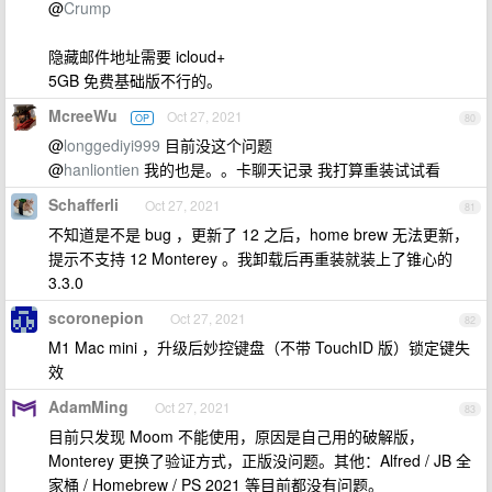
@
Crump
隐藏邮件地址需要 icloud+
5GB 免费基础版不行的。
McreeWu
Oct 27, 2021
OP
80
@
longgediyi999
目前没这个问题
@
hanliontien
我的也是。。卡聊天记录 我打算重装试试看
Schafferli
Oct 27, 2021
81
不知道是不是 bug ，更新了 12 之后，home brew 无法更新，
提示不支持 12 Monterey 。我卸载后再重装就装上了锥心的
3.3.0
scoronepion
Oct 27, 2021
82
M1 Mac mini ，升级后妙控键盘（不带 TouchID 版）锁定键失
效
AdamMing
Oct 27, 2021
83
目前只发现 Moom 不能使用，原因是自己用的破解版，
Monterey 更换了验证方式，正版没问题。其他：Alfred / JB 全
家桶 / Homebrew / PS 2021 等目前都没有问题。