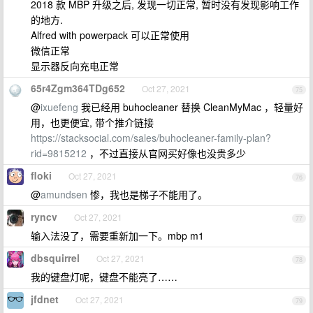
2018 款 MBP 升级之后, 发现一切正常, 暂时没有发现影响工作
的地方.
Alfred with powerpack 可以正常使用
微信正常
显示器反向充电正常
65r4Zgm364TDg652
Oct 27, 2021
75
@
ixuefeng
我已经用 buhocleaner 替换 CleanMyMac ，轻量好
用，也更便宜, 带个推介链接
https://stacksocial.com/sales/buhocleaner-family-plan?
rid=9815212
，不过直接从官网买好像也没贵多少
floki
Oct 27, 2021
76
@
amundsen
惨，我也是梯子不能用了。
ryncv
Oct 27, 2021
77
输入法没了，需要重新加一下。mbp m1
dbsquirrel
Oct 27, 2021
78
我的键盘灯呢，键盘不能亮了……
jfdnet
Oct 27, 2021
79