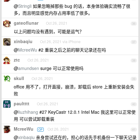
@
Stringli
如果忽略掉那些 bug 的话，本身体验确实流畅了很
多，而且明显感觉内存占用率低了很多。
gateoflunar
Oct 26, 2021
36
以上问题均没有遇到，可能是运气？
xinbaqiu
Oct 26, 2021 via iPhone
37
@
McreeWu
#2 重装之后之前的聊天记录还在吗
ztc
Oct 26, 2021
38
@
amundsen
surge 可以正常使用吗
skull
Oct 26, 2021
39
office 用不了，打开直接，崩溃，卸载后 store 上重新安装会失
败
paultttt
Oct 26, 2021
40
@
liuzhihang
#27 KeyCastr 12.0.1 Intel Mac 我这里可以正常使
用 可以尝试卸载重装
McreeWu
Oct 26, 2021
OP
41
@
xinbaqiu
亲身尝试还在的，担心的话先手机备份一下聊天记录