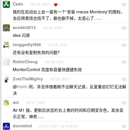
Cado
Oct 26, 2021
1
62
我的在启动台上会一直有一个“安装 macos Monterey”的图标，
去应用里找也找不了，删也删不掉，太恶心了……
acoder2013
Oct 26, 2021
63
idea 闪退
longgediyi999
Oct 26, 2021
64
还有没有复制失效的问题?
RobinCheng
Oct 26, 2021
65
MonitorControl 亮度和音量快捷键失效
ZoteTheMighty
Oct 26, 2021
66
@
thisfin
同，并且伴随着刷不出聊天记录，反复重启钉钉无法解
决
aoi
Oct 27, 2021
67
Air M1 版，更新后状态栏右上角的时间和日期变灰色，其余显
示正常，神奇......
dontmind
Oct 27, 2021 via Android
68