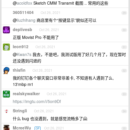
@
acoldfox
Sketch CMM Transmit 截图 .. 常用的这些
360511404
Oct 26, 2021
29
@
liuzhihang
商店里有个“按键显示”貌似还可以
deplivesb
Oct 26, 2021
30
正版 Movist Pro 不能用了
leon912
Oct 26, 2021
31
@
Kwan7s
我去，不是吧，我测试版用了好几个月了，现在暂时
还没遇到闪退的
thisfin
Oct 26, 2021
32
我的钉钉各个聊天窗口非常非差卡, 不知道有人遇到了么,
13'mbp m1
realskywalker
Oct 26, 2021
33
https://imgtu.com/i/5on9Df
Stringli
Oct 26, 2021
34
什么 bug 也没遇到，就是感觉流畅多了🤗
McreeWu
Oct 26, 2021
OP
35