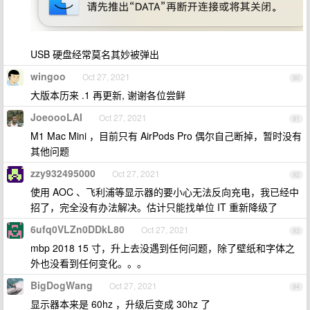
USB 硬盘经常莫名其妙被弹出
wingoo
Oct 27, 2021
90
大版本历来 .1 再更新, 谢谢各位尝鲜
JoeoooLAI
Oct 27, 2021
91
M1 Mac Mini ，目前只有 AirPods Pro 偶尔自己断掉，暂时没有
其他问题
zzy932495000
Oct 27, 2021
92
使用 AOC 、飞利浦等显示器的要小心无法反向充电，我已经中
招了，完全没有办法解决。估计只能找单位 IT 重新降级了
6ufq0VLZn0DDkL80
Oct 27, 2021
93
mbp 2018 15 寸，升上去没遇到任何问题，除了壁纸和字体之
外也没看到任何变化。。。
BigDogWang
Oct 27, 2021
94
显示器本来是 60hz ，升级后变成 30hz 了