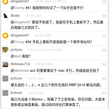
dingwen07
Oct 26, 2021 via iPhone
55
@
Crump
#51 我按照你的试了一下似乎还是不行
Bodo
Oct 26, 2021
56
@
dingwen07
那就不知道了，我是在手机上重新开了，然后重
启电脑几次就好了。
dingwen07
Oct 26, 2021
57
@
Crump
#56 手机上重新开是指新建一个邮件地址吗？
pofycn
Oct 26, 2021 via Android
58
@
skull
真假？
Hehewu718
Oct 26, 2021
59
@
idlerlestat
aoc 的需要重启下 mac 才行，热插拔就无效了
kchum
Oct 26, 2021
60
楼主说的 1 ，2 ，4 这几个软件在我的 MBP 2018 都没问题。
kchum
Oct 26, 2021
61
我以为没装 3 Manico ，刚看了下之前有装，但无问题。大版本
更新建议抹盘重装。我过段时间也打算抹盘了。