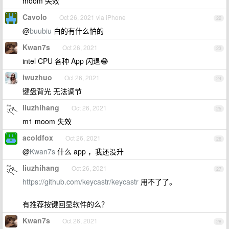
moom 失效
Cavolo
Oct 26, 2021 via iPhone
22
@
buubiu
白的有什么怕的
Kwan7s
Oct 26, 2021
23
intel CPU 各种 App 闪退😂
iwuzhuo
Oct 26, 2021
24
键盘背光 无法调节
liuzhihang
Oct 26, 2021
25
m1 moom 失效
acoldfox
Oct 26, 2021
26
@
Kwan7s
什么 app ，我还没升
liuzhihang
Oct 26, 2021
27
https://github.com/keycastr/keycastr
用不了了。
有推荐按键回显软件的么？
Kwan7s
Oct 26, 2021
28