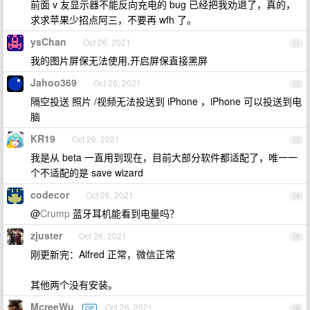
前面 v 友显示器不能反向充电的 bug 已经把我劝退了，真的，
求求苹果少招点阿三，不要再 wfh 了。
ysChan
Oct 26, 2021
11
我的图片屏保无法使用,开启屏保直接黑屏
Jahoo369
Oct 26, 2021
12
隔空投送 照片 /视频无法投送到 iPhone ，iPhone 可以投送到电
脑
KR19
Oct 26, 2021
13
我是从 beta 一直用到现在，目前大部分软件都适配了，唯一一
个不适配的是 save wizard
codecor
Oct 26, 2021
14
@
Crump
蓝牙耳机能看到电量吗？
zjuster
Oct 26, 2021
15
刚更新完：Alfred 正常，微信正常
其他两个没有安装。
McreeWu
Oct 26, 2021
OP
16