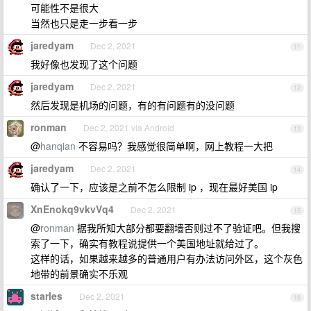
可能性不是很大
当然也只是走一步看一步
jaredyam
Dec 2, 2021
11
我好像也发现了这个问题
jaredyam
Dec 2, 2021
12
然后发现是机场的问题，有的有问题有的没问题
ronman
Dec 2, 2021 via Android
13
@
hanqian
不容易吗？我感觉很简单啊，网上教程一大把
jaredyam
Dec 2, 2021
14
确认了一下，应该是之前不怎么限制 ip ，现在最好美国 ip
XnEnokq9vkvVq4
Dec 2, 2021
15
@
ronman
据我所知大部分都要翻墙否则过不了验证吧。但我搜
索了一下，确实有教程说提供一个美国地址就给过了。
这样的话，如果越来越多的普通用户有办法访问外区，这个灰色
地带的前景确实不乐观
starles
Dec 2, 2021
16