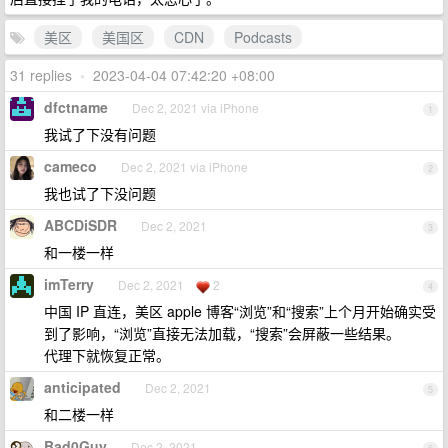
美区
美国区
CDN
Podcasts
31 replies
•
2023-04-04 07:42:20 +08:00
dfctname
Dec 2, 2021 via iPhone
1
我试了下没有问题
cameco
Dec 2, 2021 via iPhone
2
我也试了下没问题
ABCDiSDR
Dec 2, 2021
3
和一楼一样
imTerry
Dec 2, 2021
2
4
中国 IP 直连，美区 apple 博客“浏览”和“搜索”上个月开始确实受
到了影响，“浏览”直接无法加载，“搜索”会屏蔽一些结果。
代理下就恢复正常。
anticipated
Dec 2, 2021
5
和二楼一样
Bad0Guy
Dec 2, 2021