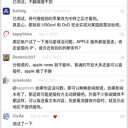
已测试，不翻墙搜不到
bsfmig
Dec 2, 2021 via Android
17
已测试，将代理规则的苹果改为中转之后才看到。
真恶心，那就祝 USGovt 和 DoD 完全实现对某国政策目标吧。
sapphires
Dec 2, 2021
18
美区账户试了一下海马星球没问题，APPLE 服务都是直连，肯
定是国内 IP ，或许还有别的判断条件？
Dominic337
Dec 2, 2021
19
分频道的，apple news 就不能听，普通的节目大多还是可以直
接听，apple 做了手脚
ipixeloldc
Dec 2, 2021
20
@
sapphires
如果你这没问题，那可以瞅瞅新闻频道，如果新闻
木有了，那这就可能是版权方主动屏蔽吧。外面不少新闻媒体不
都这样，可以直连看文本内容，但是看流媒体内容时，就显示此
地区不提供服务。
CivAx
Dec 3, 2021
2
21
测试了一下