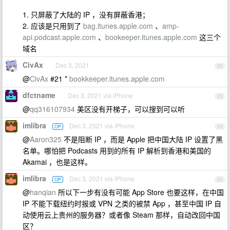
1. 只屏蔽了大陆的 IP ，没有屏蔽香港；
2. 应该是只用到了
bag.itunes.apple.com
、
amp-
api.podcast.apple.com
、
bookeeper.itunes.apple.com
这三个
域名
CivAx
Dec 3, 2021
22
@
CivAx
#21 *
bookkeeper.itunes.apple.com
dfctname
Dec 3, 2021 via iPhone
23
@
qq316107934
美区没有开梯子，可以搜到可以听
imlibra
Dec 3, 2021 via iPhone
OP
24
@
Aaron325
不是阻断 IP ，而是 Apple 把中国大陆 IP 设置了黑
名单。哪怕把 Podcasts 用到的所有 IP 解析到香港和美国的
Akamai ，也是这样。
imlibra
Dec 3, 2021 via iPhone
OP
25
@
hanqian
所以下一步有没有可能 App Store 也要这样，在中国
IP 不能下载纽约时报或 VPN 之类的被禁 App ，甚至中国 IP 自
动使用云上贵州的服务器？或者像 Steam 那样，自动改回中国
区？