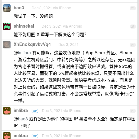
bao3
Dec 3, 2021 via iPhone
26
我试了一下，没问题。
shinsekai
Dec 3, 2021 via Android
27
能不能用圈 X 重写一下解决这个问题？
XnEnokq9vkvVq4
Dec 3, 2021
28
@
imlibra
有可能啊。这些灰色地带（ App Store 外区、Steam
、游戏主机跨区后门、中转机场等等）之所以还存在，无非是因
为官老爷暂时懒得管。或者说由于边际效应递减，管住 95%的
人比较容易，而剩下的 5%管起来就比较麻烦，只要不闹出什么
上达天听的大事，就暂时没事。维稳要考虑成本-收益，而且是
对上负责的，如果这些灰色地带有朝一日被取缔，肯定是因为什
么事件引起了运动式的打击，不会是常规举措，就像“断卡行动”
一样。
imlibra
Dec 3, 2021 via iPhone
OP
29
@
bao3
或许是因为他们的中国 IP 黑名单不太全？确定是在中国
IP 下吗？
imlibra
Dec 3, 2021 via iPhone
OP
30