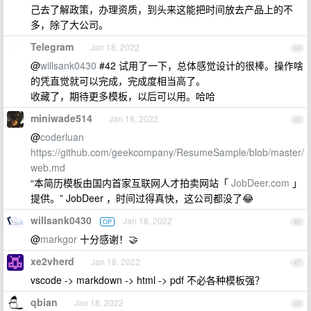
己去了解政策，办理资质，到头来这能把时间放去产品上的不
多，除了大公司。
Telegram
Jan 18, 2022
44
@
willsank0430
#42 试用了一下，总体感觉设计的很棒。操作啥
的凭直觉就可以完成，完成度相当高了。
收藏了，期待更多模板，以后可以用。哈哈
miniwade514
Jan 18, 2022
45
@
coderluan
https://github.com/geekcompany/ResumeSample/blob/master/
web.md
“本简历模板由国内首家互联网人才拍卖网站「
JobDeer.com
」
提供。” JobDeer ，时间过得真快，这公司都没了😂
willsank0430
Jan 18, 2022
OP
46
@
markgor
十分感谢！🤝
xe2vherd
Jan 18, 2022
47
vscode -> markdown -> html -> pdf 不必各种模板强？
qbian
Jan 18, 2022
48