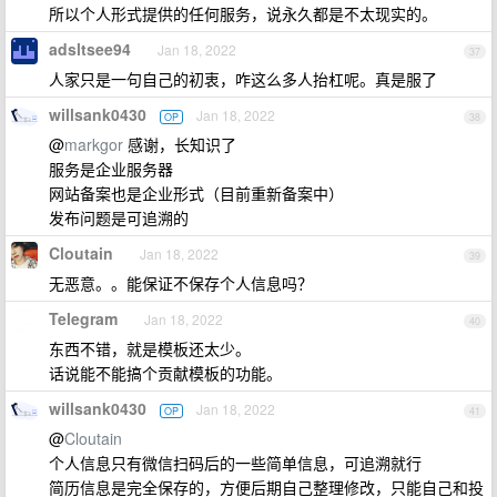
所以个人形式提供的任何服务，说永久都是不太现实的。
adsltsee94
Jan 18, 2022
37
人家只是一句自己的初衷，咋这么多人抬杠呢。真是服了
willsank0430
Jan 18, 2022
OP
38
@
markgor
感谢，长知识了
服务是企业服务器
网站备案也是企业形式（目前重新备案中）
发布问题是可追溯的
Cloutain
Jan 18, 2022
39
无恶意。。能保证不保存个人信息吗？
Telegram
Jan 18, 2022
40
东西不错，就是模板还太少。
话说能不能搞个贡献模板的功能。
willsank0430
Jan 18, 2022
OP
41
@
Cloutain
个人信息只有微信扫码后的一些简单信息，可追溯就行
简历信息是完全保存的，方便后期自己整理修改，只能自己和投