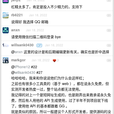
30
杠精太多了，肯定是投入不少精力的，支持下
rb6221
Jan 18, 2022
31
说得好 我选择 QQ 邮箱
anxn
Jan 18, 2022
32
请使用微信扫描二维码登录 bye
willsank0430
Jan 18, 2022
OP
33
@
anxn
这里的设计是和后期编辑更新有关，确实也是折中选择
markgor
Jan 18, 2022
3
34
@
iPhone12
#22
@
willsank0430
#27
哈哈哈哈，我来和你说说他们为什么会这样杠；
之前也有很多小工具类的（基于 web ），都在说永久免费，但
实测开发者热度一过，整个站点都无法使用。
我记得的对上一个是短网址生成的，也是刚弄出来救承诺永久免
费，然后有人用他的 API 生成使用，过了半年不到项目就下线
了，使用他 API 的基本都跟着 GG 。
就是类似的原因，所以一般建议个人形式开发者，提供源码的没