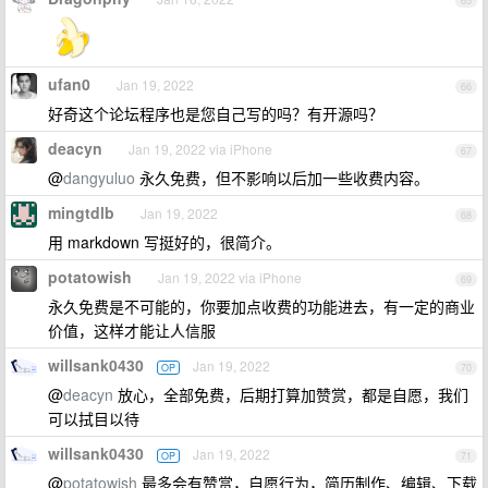
65
ufan0
Jan 19, 2022
66
好奇这个论坛程序也是您自己写的吗？有开源吗？
deacyn
Jan 19, 2022 via iPhone
67
@
dangyuluo
永久免费，但不影响以后加一些收费内容。
mingtdlb
Jan 19, 2022
68
用 markdown 写挺好的，很简介。
potatowish
Jan 19, 2022 via iPhone
69
永久免费是不可能的，你要加点收费的功能进去，有一定的商业
价值，这样才能让人信服
willsank0430
Jan 19, 2022
OP
70
@
deacyn
放心，全部免费，后期打算加赞赏，都是自愿，我们
可以拭目以待
willsank0430
Jan 19, 2022
OP
71
@
potatowish
最多会有赞赏，自愿行为，简历制作、编辑、下载