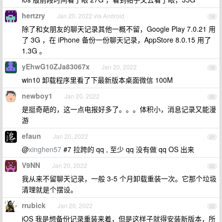
hertzry
Jan 20, 2022 via Android
18
除了和女朋友的聊天记录其他一概不留，Google Play 7.0.21 用
了 3G ，在 iPhone 备份一份聊天记录，AppStore 8.0.15 用了
1.3G 。
yEhwG10ZJa83067x
Jan 20, 2022
19
win10 卸载程序里看了下最新版本桌面微信 100M
newboy1
Jan 20, 2022
20
是挺奇葩的，这一点电报好多了。。。体积小，消息记录又能漫
游
efaun
Jan 20, 2022
21
@
xinghen57
#7 拉跨的 qq , 至少 qq 没有做 qq OS 出来
V9NN
Jan 20, 2022
22
我从来不留聊天记录，一般 3-5 个月卸载重装一次。它那个垃圾
清理就是个摆设。
rrubick
Jan 20, 2022
23
iOS 我是想备份记录重装来着，但是这样子就得安装新版本，所