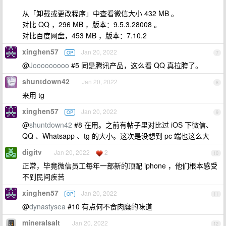
从「卸载或更改程序」中查看微信大小 432 MB 。
对比 QQ ，296 MB ，版本：9.5.3.28008 。
对比百度网盘，453 MB ，版本：7.10.2
xinghen57
Jan 20, 2022
OP
7
@
Jooooooooo
#5 同是腾讯产品，这么看 QQ 真拉胯了。
shuntdown42
Jan 20, 2022
8
来用 tg
xinghen57
Jan 20, 2022
OP
9
@
shuntdown42
#8 在用。之前有帖子里对比过 iOS 下微信、
QQ 、Whatsapp 、tg 的大小。这次是没想到 pc 端也这么大
digitv
Jan 20, 2022
2
10
正常，毕竟微信员工每年一部新的顶配 iphone ，他们根本感受
不到民间疾苦
xinghen57
Jan 20, 2022
OP
11
@
dynastysea
#10 有点何不食肉糜的味道
mineralsalt
Jan 20, 2022
12