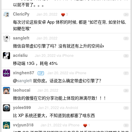
以就不管了。。。
ClericPy
Jan 20, 2022
3
24
每次讨论这些安卓 App 体积的时候, 都是 "如芒在背, 如坐针毡,
如鲠在喉"
sangleft
Jan 20, 2022
25
微信自带虚幻引擎了吗？没有就还有上升的空间👍
acrisliu
Jan 20, 2022 via iPhone
26
移动端 13G ，耗电 45%
xinghen57
Jan 20, 2022 via iPhone
OP
27
@
sangleft
就你皮。话说怎么确定带虚幻引擎了？
laohucai
Jan 20, 2022
28
微信的傲慢在它的分享功能上体现的淋漓尽致！！！
yolee599
Jan 21, 2022 via Android
29
比 XP 系统还要大，不知道到底都塞了啥东西
vvjyun318
Jan 21, 2022 via iPhone
1
30