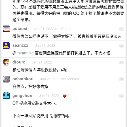
如果 QQ 不是腾讯的跟微信发生竞争关系微信这些问题都会改善
的。现在垄断了爱用不用反正每人挑战微信垄断的地位做得再烂
再差也得用。做得太好的把自家的 QQ 给干掉了腾讯也不太想要
这个结果。
putaosi
Jan 21, 2022 via iPhone
31
微信再怎么样也说不上’做得太好了’，被裹挟着用只是我没法选
seanzxx
Jan 21, 2022
32
@
minamike
百度网盘连源代码都打包进去了，不大才怪
dfourc
Jan 21, 2022
33
移动端微信 3 年没换设备，43g
ochatokori
Jan 21, 2022 via Android
34
自信点，把好像去掉
gengchun
Jan 21, 2022
2
35
OP 提应用安装文件大小。
下面一堆回贴说应用占用的空间。