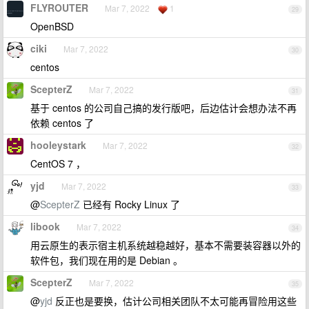
FLYROUTER
Mar 7, 2022
1
29
OpenBSD
ciki
Mar 7, 2022
30
centos
ScepterZ
Mar 7, 2022
31
基于 centos 的公司自己搞的发行版吧，后边估计会想办法不再
依赖 centos 了
hooleystark
Mar 7, 2022
32
CentOS 7 ，
yjd
Mar 7, 2022
33
@
ScepterZ
已经有 Rocky Linux 了
libook
Mar 7, 2022
34
用云原生的表示宿主机系统越稳越好，基本不需要装容器以外的
软件包，我们现在用的是 Debian 。
ScepterZ
Mar 7, 2022
35
@
yjd
反正也是要换，估计公司相关团队不太可能再冒险用这些