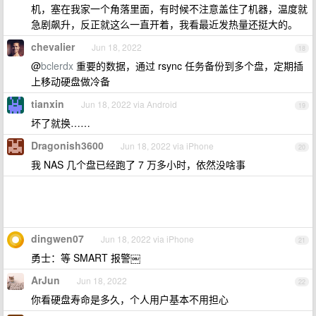
机，塞在我家一个角落里面，有时候不注意盖住了机器，温度就
急剧飙升，反正就这么一直开着，我看最近发热量还挺大的。
chevalier
Jun 18, 2022
18
@
bclerdx
重要的数据，通过 rsync 任务备份到多个盘，定期插
上移动硬盘做冷备
tianxin
Jun 18, 2022 via Android
19
坏了就换……
Dragonish3600
Jun 18, 2022 via iPhone
20
我 NAS 几个盘已经跑了 7 万多小时，依然没啥事
dingwen07
Jun 18, 2022 via iPhone
21
勇士：等 SMART 报警￼
ArJun
Jun 18, 2022
22
你看硬盘寿命是多久，个人用户基本不用担心