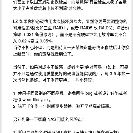
们甚至不以固定周期更换硬盘，而是觉得“有些硬盘太老了容量
太小了占着盘烧着电位不划算”才会换。
LZ 如果你担心硬盘用太久损坏风险大，显然你更需要调整你的
可用性策略(比如三盘 RAID1 ，或者 RAID5 改 RAID6)、与备份
策略（ 321 备份原则），而不是研究硬盘继续用故障率会不会
从 0.02%变成 0.05%。
当你不担心坏盘，而是期待某一天某块盘能寿终正寝然后让你换
上新盘时，你的策略就做到位了。
当然了，如果对成本不敏感，或者需要“绝对可靠”（如上，可靠
并不只是通过使用质量更好的硬盘就能实现的），每 3-5 年换一
次当然也很好。对于例行更换，一些小建议：
1. 使用相同级别的不同品牌。避免固件 bug 或者设计缺陷或者
相似 wear lifecycle 。
2. 错开半年到一年时间逐步替换。避开早期高故障率。
另外列举一下家庭 NAS 可能的风险点：
1. 断电导致整个逻辑 RAID 崩掉（三块五块八块盘都没救）