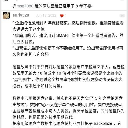
@
msg7086
我的两块盘我已经用了 8 年了😂
suriv520
Jun 18, 2022
4
14
* 企业的话是用到 5 年保修结束，然后例行更换。但通常硬盘寿
命远远大于这个值。
* 家庭用的话，建议用到 SMART 给出第一个坏道或者警告，然
后立即替换。
* 出警告之后即使修复了也不要继续用了。没出警告即使用得再
久你也别担心它会坏。
硬盘故障率对于只有几块硬盘的家庭用户来说意义不大。或者说
故障率无论大 10 倍或小 10 倍对个别硬盘来说都是个比较小的
“运气事件”，你通过这个故障率“预防性”例行更换硬盘没有太大
必要，成本还不如订阅网盘。
数据中心更换硬盘这事，其实也不是因为“过了 5 年之后怕硬盘
出故障”，数据中心不太在乎单个硬盘的可用性。集中更换硬盘
主要是节省运维成本与人力资源，提高单位密度，同时硬盘作为
消耗品，也是正常的技术周期迭代。
把家用级硬盘当数据中心硬盘使的业界扛把子 Backblaze ，它