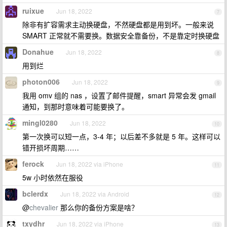
ruixue
Jun 18, 2022
7
除非有扩容需求主动换硬盘，不然硬盘都是用到坏。一般来说
SMART 正常就不需要换。数据安全靠备份，不是靠定时换硬盘
Donahue
Jun 18, 2022
8
用到烂
photon006
Jun 18, 2022
9
我用 omv 组的 nas ，设置了邮件提醒，smart 异常会发 gmail
通知，到那时意味着可能要换了。
mingl0280
Jun 18, 2022
10
第一次换可以短一点，3-4 年；以后差不多就是 5 年。这样可以
错开损坏周期……
ferock
Jun 18, 2022 via iPhone
11
5w 小时依然在服役
bclerdx
Jun 18, 2022 via Android
12
@
chevalier
那么你的备份方案是啥？
txydhr
Jun 18, 2022 via iPhone
13