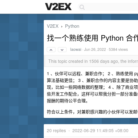
V2EX
Python
›
找一个熟练使用 Python 
laowai
·
Jun 26, 2022
· 5384 views
This topic created in 1506 days ago, the inf
1 、伙伴可以远程、兼职合作； 2 、熟练使用 p
算法基础更佳； 3 、兼职合作的内容主要是
现，比如一些网络数据的整理； 4 、除了商
些开发工作配合，这样可以帮我分担一部分准备
报酬的期待公平合理。
符合以上条件，对兼职感兴趣的小伙伴可以发
20 replies
•
2022-06-29 11:49:05 +08:00