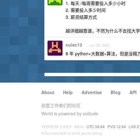
1. 每天 /每周需要投入多少小时
2. 需要投入多少时间
3. 薪资结算方式
越详细越靠谱，不然为什么不去找大学
cuisc13
Jun 29, 2022
8 年 python+大数据+算法，但是
About
·
Help
·
Advertise
·
Blog
·
API
创意工作者们的社区
World is powered by solitude
VERSION: 3.9.8.5 · 88ms ·
UTC 04:44
·
PVG 12:44
·
LAX 2
♥ Do have faith in what you're doing.