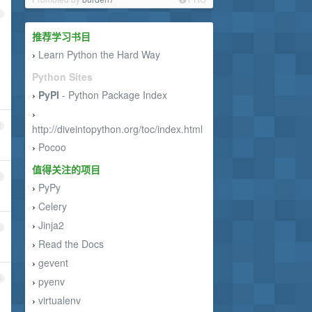
1
推荐学习书目
Learn Python the Hard Way
›
Python Sites
PyPI
- Python Package Index
›
›
2
http://diveintopython.org/toc/index.html
Pocoo
›
值得关注的项目
3
PyPy
›
Celery
›
Jinja2
›
4
Read the Docs
›
gevent
›
5
pyenv
›
virtualenv
›