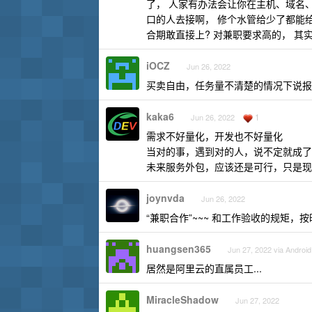
了， 人家有办法会让你在主机、域名
口的人去接啊， 修个水管给少了都能
合期敢直接上? 对兼职要求高的， 其
iOCZ
Jun 26, 2022
买卖自由，任务量不清楚的情况下说报
kaka6
1
Jun 26, 2022
需求不好量化，开发也不好量化
当对的事，遇到对的人，说不定就成了
未来服务外包，应该还是可行，只是现
joynvda
Jun 26, 2022
“兼职合作”~~~ 和工作验收的规矩，
huangsen365
Jun 27, 2022 via Android
居然是阿里云的直属员工...
MiracleShadow
Jun 27, 2022