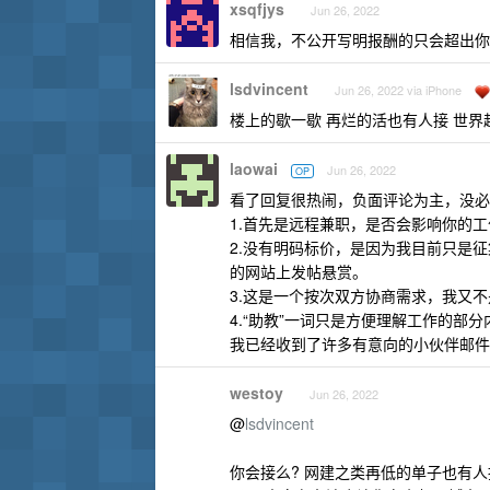
xsqfjys
Jun 26, 2022
相信我，不公开写明报酬的只会超出你
lsdvincent
Jun 26, 2022 via iPhone
楼上的歇一歇 再烂的活也有人接 世界
laowai
Jun 26, 2022
OP
看了回复很热闹，负面评论为主，没必
1.首先是远程兼职，是否会影响你的
2.没有明码标价，是因为我目前只是
的网站上发帖悬赏。
3.这是一个按次双方协商需求，我又
4.“助教”一词只是方便理解工作的部
我已经收到了许多有意向的小伙伴邮件
westoy
Jun 26, 2022
@
lsdvincent
你会接么? 网建之类再低的单子也有