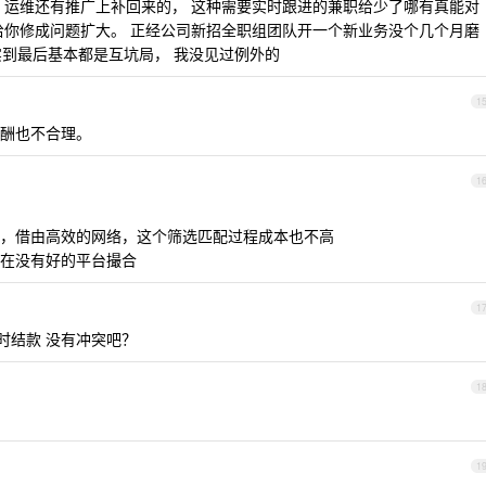
、运维还有推广上补回来的， 这种需要实时跟进的兼职给少了哪有真能对
给你修成问题扩大。 正经公司新招全职组团队开一个新业务没个几个月磨
实到最后基本都是互坑局， 我没见过例外的
1
酬也不合理。
1
，借由高效的网络，这个筛选匹配过程成本也不高
在没有好的平台撮合
1
按时结款 没有冲突吧？
1
1