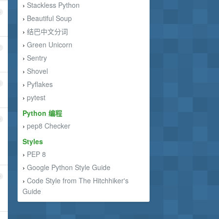
Stackless Python
›
6
Beautiful Soup
›
结巴中文分词
›
Green Unicorn
›
7
Sentry
›
Shovel
›
Pyflakes
8
›
pytest
›
Python 编程
9
pep8 Checker
›
Styles
PEP 8
›
Google Python Style Guide
›
0
Code Style from The Hitchhiker's
›
Guide