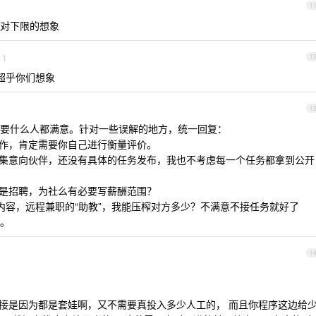
1
对下限的想象
1
1
超乎你们想象
1
要什么人都满意。针对一些误解的地方，统一回复：
工作，肯定需要你自己进行衡量评价。
征集意向伙伴，还没有具体的任务发布，我也不考虑每一个任务都拿到公开
不是招聘，为社么有必要写薪酬范围？
分内容，远程兼职的“助教”，我能压榨对方多少？不满意不接任务就好了
。
1
人接是因为都是套娃啊，又不需要真投入多少人工的， 而且你程序这边给