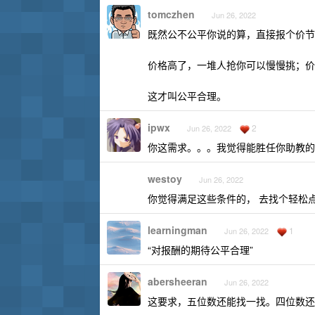
tomczhen
Jun 26, 2022
既然公不公平你说的算，直接报个价节
价格高了，一堆人抢你可以慢慢挑；价
这才叫公平合理。
ipwx
2
Jun 26, 2022
你这需求。。。我觉得能胜任你助教的
westoy
Jun 26, 2022
你觉得满足这些条件的， 去找个轻松点的全职
learningman
1
Jun 26, 2022
“对报酬的期待公平合理”
abersheeran
Jun 26, 2022
这要求，五位数还能找一找。四位数还