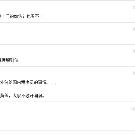
找上门的你估计也看不上
哥理解到位
外包给国内程序员的事情。。。
黄盖，大家不必开嘲讽。
1