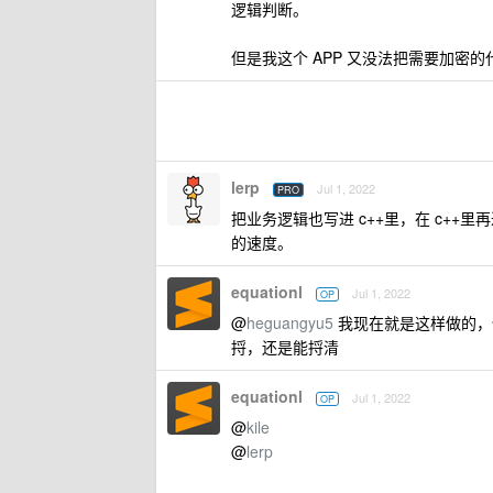
逻辑判断。
但是我这个 APP 又没法把需要加密
lerp
Jul 1, 2022
PRO
把业务逻辑也写进 c++里，在 c+
的速度。
equationl
Jul 1, 2022
OP
@
heguangyu5
我现在就是这样做的，
捋，还是能捋清
equationl
Jul 1, 2022
OP
@
kile
@
lerp