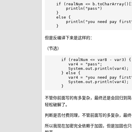
    if (realNum <= b.toCharArray()[1].code - b.toCharArray()[0].code) {

        println("pass")

    }

    else {

        println("you need pay first")

但是反编译下来是这样的：
（节选）
      if (realNum <= var8 - var3) {

         var4 = "pass";

         System.out.println(var4);

      } else {

         var4 = "you need pay first";

         System.out.println(var4);

不管你前面写的有多复杂，最终还是会回归到
轻松破解了。
判断是否付费同理，不管前面写的多复杂，最终
所以我现在加密完全依赖于加固，但是加固也只