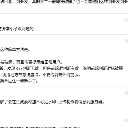
沾自喜，到处发，真的大牛一般即使破解了也不会像他们这样到处发到处
1
防防脚本小子没问题的
1
这种简单方法是。
比较容易被破解，而且需要提示给正常用户。
默判断，发现 c++判断无效，但是前端逻判断有效，说明前端判断逻辑被爆
c++调用地方故意搞崩溃，不要给前端任何提示。
简单拦住一帮新手了。
1
解了会在生成素材加不可见水印+上传制作者信息到服务器。
1