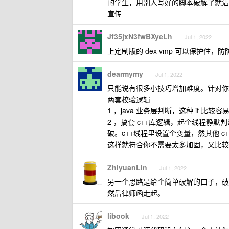
的学生，用别人写好的脚本破解了就沾
宣传
Jf35jxN3fwBXyeLh
Jul 1, 2022
上定制版的 dex vmp 可以保护住，
dearmymy
Jul 1, 2022
只能说有很多小技巧增加难度。针对你
两套校验逻辑
1 ，java 业务层判断，这种 if 
2 ，搞套 c++库逻辑，起个线程静
破。c++线程里设置个变量，然其他 
这样就符合你不需要太多加固，又比较
ZhiyuanLin
Jul 1, 2022
另一个思路是给个简单破解的口子，破
然后律师函走起。
libook
Jul 1, 2022