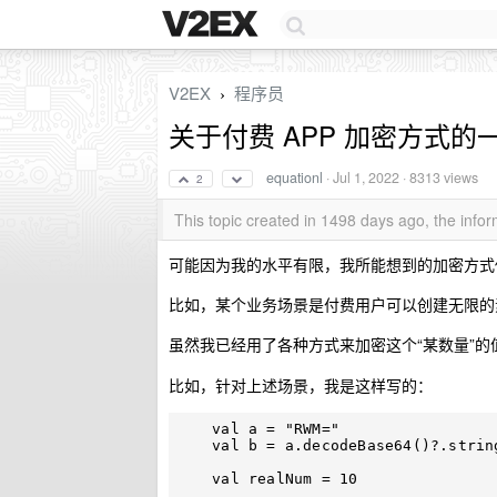
V2EX
程序员
›
关于付费 APP 加密方式的
equationl
·
Jul 1, 2022
· 8313 views
2
This topic created in 1498 days ago, the inf
可能因为我的水平有限，我所能想到的加密方式
比如，某个业务场景是付费用户可以创建无限的
虽然我已经用了各种方式来加密这个“某数量”
比如，针对上述场景，我是这样写的：
    val a = "RWM="

    val b = a.decodeBase64()?.string(Charset.forName("utf8")) ?: "${Char(0)}${Char(0)}"

    val realNum = 10
