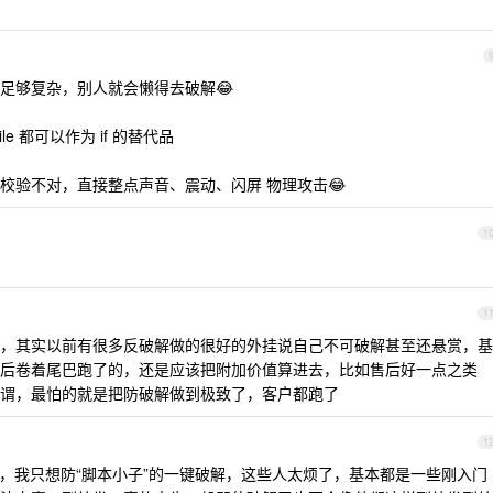
足够复杂，别人就会懒得去破解😂
hile 都可以作为 if 的替代品
校验不对，直接整点声音、震动、闪屏 物理攻击😂
1
1
，其实以前有很多反破解做的很好的外挂说自己不可破解甚至还悬赏，基
后卷着尾巴跑了的，还是应该把附加价值算进去，比如售后好一点之类
谓，最怕的就是把防破解做到极致了，客户都跑了
1
，我只想防“脚本小子”的一键破解，这些人太烦了，基本都是一些刚入门