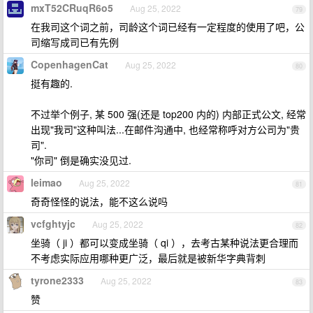
mxT52CRuqR6o5
Aug 25, 2022
79
在我司这个词之前，司龄这个词已经有一定程度的使用了吧，公
司缩写成司已有先例
CopenhagenCat
Aug 25, 2022
80
挺有趣的.
不过举个例子, 某 500 强(还是 top200 内的) 内部正式公文, 经常
出现"我司"这种叫法...在邮件沟通中, 也经常称呼对方公司为"贵
司".
"你司" 倒是确实没见过.
leimao
Aug 25, 2022
81
奇奇怪怪的说法，能不这么说吗
vcfghtyjc
Aug 25, 2022
82
坐骑（ ji ）都可以变成坐骑（ qi ），去考古某种说法更合理而
不考虑实际应用哪种更广泛，最后就是被新华字典背刺
tyrone2333
Aug 25, 2022
83
赞