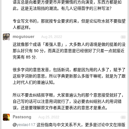
语言总是向着更方便更市井更懒惰的方向演变，东西方都是如
此，这是无法阻挡的潮流。有几人记得茴字的三种写法？
专业写文书的，那就按专业要求的来，但是论坛吹水就不要指望
人都这样。
mogutouer
Aug 25, 2022
64
这就像那个成语「差强人意」，大多数人的语境是做的挺差的没
那么好只有 50 分，而真正的意思是已经很好了只差一点就接近
完美有 85 分.
很多字词的意思发音，包括新词，都是因为用的人多了，赋予了
这些字词新的意思，所以字典更新那么多版干嘛呢，就是为了跟
上时代人们的普遍认知。
所以不要去纠结抠字眼，大家普遍认为的那个意思接受就好了，
自己写的话可以注意用词就行了，没必要去纠结别人的用词错
误，还是要理解原文作者真正要表达的意思才是重点。
Pastsong
Aug 25, 2022
65
@
yexiao117
这份指南与中文关系不大，更多是讨论中文在排版