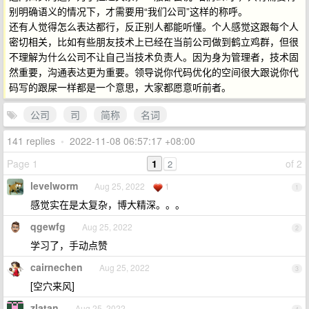
别明确语义的情况下，才需要用“我们公司”这样的称呼。
还有人觉得怎么表达都行，反正别人都能听懂。个人感觉这跟每个人
密切相关，比如有些朋友技术上已经在当前公司做到鹤立鸡群，但很
不理解为什么公司不让自己当技术负责人。因为身为管理者，技术固
然重要，沟通表达更为重要。领导说你代码优化的空间很大跟说你代
码写的跟屎一样都是一个意思，大家都愿意听前者。
公司
司
简称
名词
141 replies
•
2022-11-08 06:57:17 +08:00
Page 1
1
of 2
2
levelworm
Aug 25, 2022
1
1
感觉实在是太复杂，博大精深。。。
qgewfg
Aug 25, 2022
2
学习了，手动点赞
cairnechen
Aug 25, 2022
3
[空穴来风]
zlatan
Aug 25, 2022