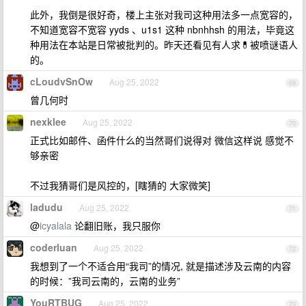
此外，我倒是很好奇，楼上主张对我司这种用法多一点宽容的，
不知道宽容不宽容 yyds 、u1s1 这种 nbnhhsh 的用法，毕竟这
种用法在本站是日常被批判的。昨天还看见有人求💊被喷谜语人
的。
cLoudvSnOw
Aug 25, 2022
69
曾几何时
nexklee
Aug 25, 2022
70
正式比如邮件、函件什么的当然哥们说得对 微信这样说 感觉不
够亲密
不过我猜哥们是风控的，[瞎猜的 大家微笑]
ladudu
Aug 25, 2022
71
@
icyalala
论翻旧账，我只服你
coderluan
Aug 25, 2022
72
我想到了一个不适合用“我司”的情况, 就是描述涉及云南的内容
的时候：”我司云南的，云南的业务”
YouRTBUG
Aug 25, 2022
73