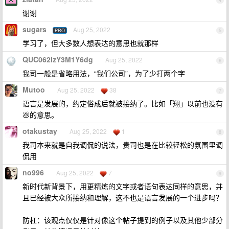
4
谢谢
sugars
Aug 25, 2022
PRO
5
学习了，但大多数人想表达的意思也就那样
QUC062IzY3M1Y6dg
Aug 25, 2022
6
我司一般是省略用法，“我们公司”，为了少打两个字
Mutoo
Aug 25, 2022
38
7
语言是发展的，约定俗成后就被接纳了。比如「翔」以前也没有
💩的意思。
otakustay
Aug 25, 2022
1
8
我司本来就是自我调侃的说法，贵司也是在比较轻松的氛围里调
侃用
no996
Aug 25, 2022
7
9
新时代新背景下，用更精炼的文字或者语句表达同样的意思，并
且已经被大众所接纳和理解，这不也是语言发展的一个进步吗？
防杠：该观点仅仅是针对像这个帖子提到的例子以及其他少部分