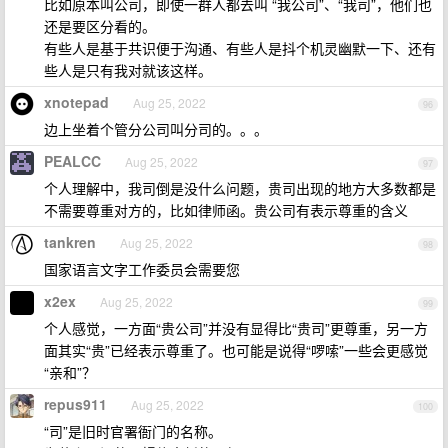
比如原本叫公司，即使一群人都去叫 “我公司”、“我司”，他们也
还是要区分看的。
有些人是基于共识便于沟通、有些人是抖个机灵幽默一下、还有
些人是只有我对就该这样。
xnotepad
Aug 25, 2022
96
边上坐着个管分公司叫分司的。。。
PEALCC
Aug 25, 2022
97
个人理解中，我司倒是没什么问题，贵司出现的地方大多数都是
不需要尊重对方的，比如律师函。贵公司有表示尊重的含义
tankren
Aug 25, 2022
98
国家语言文字工作委员会需要您
x2ex
Aug 25, 2022
99
个人感觉，一方面“贵公司”并没有显得比“贵司”更尊重，另一方
面其实“贵”已经表示尊重了。也可能是说得“啰嗦”一些会更感觉
“亲和”？
repus911
Aug 25, 2022
100
“司”是旧时官署衙门的名称。