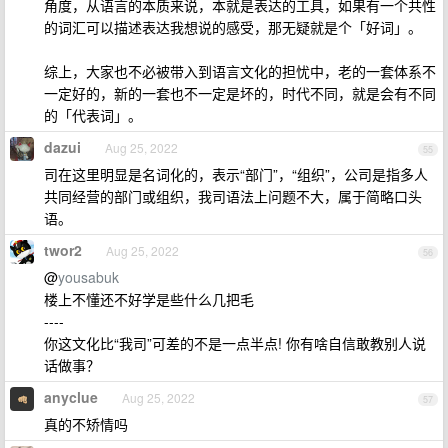
角度，从语言的本质来说，本就是表达的工具，如果有一个共性
的词汇可以描述表达我想说的感受，那无疑就是个「好词」。
综上，大家也不必被带入到语言文化的担忧中，老的一套体系不
一定好的，新的一套也不一定是坏的，时代不同，就是会有不同
的「代表词」。
dazui
Aug 25, 2022
55
司在这里明显是名词化的，表示“部门”，“组织”，公司是指多人
共同经营的部门或组织，我司语法上问题不大，属于简略口头
语。
twor2
Aug 25, 2022
56
@
yousabuk
楼上不懂还不好学是些什么几把毛
----
你这文化比“我司”可差的不是一点半点! 你有啥自信敢教别人说
话做事？
anyclue
Aug 25, 2022
57
真的不矫情吗