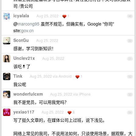
司 /贵公司
icyalala
Aug 25, 2022
1
49
@
marcong95
虽然不规范，但确实有，Google "你司"
site:
gov.cn
ScotGu
Aug 25, 2022
50
感谢，学习到新知识！
Unclev21x
Aug 25, 2022
51
该吃💊了
Tink
Aug 25, 2022 via Android
1
52
我公呢
wonderfulcxm
Aug 25, 2022 via iPhone
53
我不是党员，可以用我党吗？
yexiao117
Aug 25, 2022
8
54
写了挺久文章的，在媒体公司上过班，说下浅见。
网络上常见的我司，不说用法如何，只谈使用场景，据观察，大