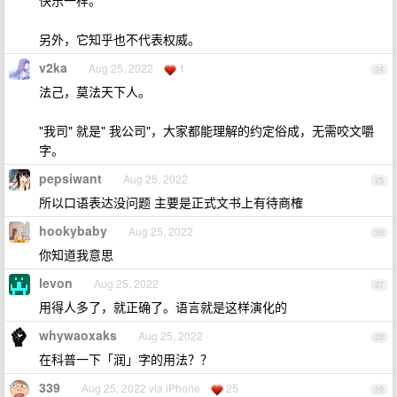
快乐一样。
另外，它知乎也不代表权威。
v2ka
Aug 25, 2022
1
24
法己，莫法天下人。
"我司" 就是" 我公司"，大家都能理解的约定俗成，无需咬文嚼
字。
pepsiwant
Aug 25, 2022
25
所以口语表达没问题 主要是正式文书上有待商榷
hookybaby
Aug 25, 2022
26
你知道我意思
levon
Aug 25, 2022
27
用得人多了，就正确了。语言就是这样演化的
whywaoxaks
Aug 25, 2022
28
在科普一下「润」字的用法？？
339
Aug 25, 2022 via iPhone
25
29