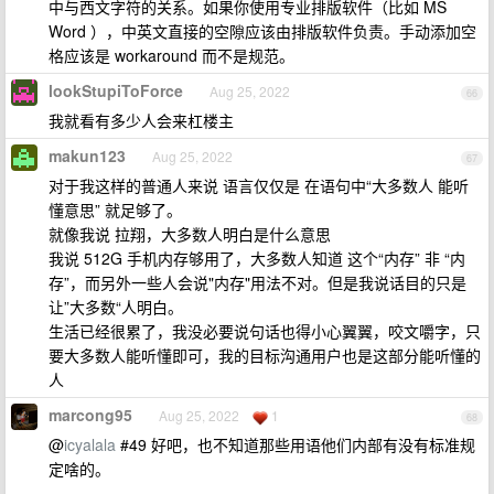
中与西文字符的关系。如果你使用专业排版软件（比如 MS
Word ），中英文直接的空隙应该由排版软件负责。手动添加空
格应该是 workaround 而不是规范。
lookStupiToForce
Aug 25, 2022
66
我就看有多少人会来杠楼主
makun123
Aug 25, 2022
67
对于我这样的普通人来说 语言仅仅是 在语句中“大多数人 能听
懂意思” 就足够了。
就像我说 拉翔，大多数人明白是什么意思
我说 512G 手机内存够用了，大多数人知道 这个“内存” 非 “内
存”，而另外一些人会说"内存"用法不对。但是我说话目的只是
让”大多数“人明白。
生活已经很累了，我没必要说句话也得小心翼翼，咬文嚼字，只
要大多数人能听懂即可，我的目标沟通用户也是这部分能听懂的
人
marcong95
Aug 25, 2022
1
68
@
icyalala
#49 好吧，也不知道那些用语他们内部有没有标准规
定啥的。