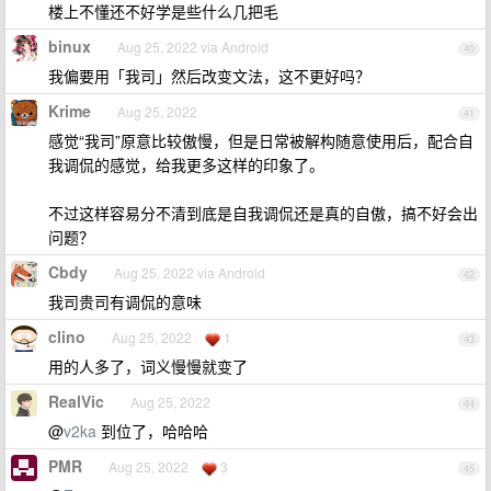
楼上不懂还不好学是些什么几把毛
binux
Aug 25, 2022 via Android
40
我偏要用「我司」然后改变文法，这不更好吗？
Krime
Aug 25, 2022
41
感觉“我司”原意比较傲慢，但是日常被解构随意使用后，配合自
我调侃的感觉，给我更多这样的印象了。
不过这样容易分不清到底是自我调侃还是真的自傲，搞不好会出
问题？
Cbdy
Aug 25, 2022 via Android
42
我司贵司有调侃的意味
clino
Aug 25, 2022
1
43
用的人多了，词义慢慢就变了
RealVic
Aug 25, 2022
44
@
v2ka
到位了，哈哈哈
PMR
Aug 25, 2022
3
45