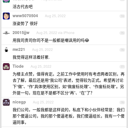
活古代去吧
www5070504
Aug 25, 2022
74
涨姿势了 很好
20015jjw
Aug 25, 2022 via iPhone
75
用我司贵司你司不是一般都是嘲讽用的吗😂
me221
Aug 25, 2022
76
我觉得这样活着好累.
Tiode
Aug 25, 2022
77
为楼主点赞，值得肯定。之前工作中使用时有考虑两者区别，再
去了解，最后还是用“我公司”表述，觉得较为正式。希望再讨论
下“做”、“作”具体使用区别，如“做废标处理”、“作废标处理”。另
外提一句，现在是不是都不区分“再”、“在”了？
nicegp
Aug 25, 2022
78
我们公司，一般我都是这样说的，私底下和小伙伴经常是：我们
那个傻逼公司，我的那个傻逼老板，我们傻逼组长，我有一个傻
逼同事，