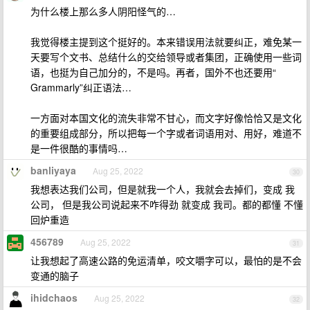
为什么楼上那么多人阴阳怪气的…
我觉得楼主提到这个挺好的。本来错误用法就要纠正，难免某一
天要写个文书、总结什么的交给领导或者集团，正确使用一些词
语，也挺为自己加分的，不是吗。再者，国外不也还要用“
Grammarly”纠正语法…
一方面对本国文化的流失非常不甘心，而文字好像恰恰又是文化
的重要组成部分，所以把每一个字或者词语用对、用好，难道不
是一件很酷的事情吗…
banliyaya
Aug 25, 2022
30
我想表达我们公司，但是就我一个人，我就会去掉们，变成 我
公司， 但是我公司说起来不咋得劲 就变成 我司。都的都懂 不懂
回炉重造
456789
Aug 25, 2022
31
让我想起了高速公路的免运清单，咬文嚼字可以，最怕的是不会
变通的脑子
ihidchaos
Aug 25, 2022
32