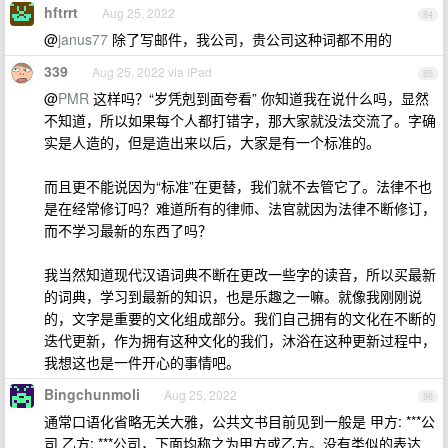
hftrrt
Aug 25, 2022
84
@
janus77
除了写邮件，我公司，贵公司这种词都不用的
339
Aug 25, 2022 via iPad
85
@
PMR
这样吗？“岁凭剋到面夸看” 你知道我在说什么吗，显然
不知道，所以如果每个人都打错字，那大家就没法交流了。字确
实是人造的，但是造出来以后，大家是有一个标准的。
而且更不能说因为“标准”在更替，我们就不去管它了。法律不也
是在经常修订吗？难道所有的律师、法官就因为法律不断修订，
而不学习最新的东西了吗？
我当然知道现代汉语词典不断在更改一些字的读音，所以买最新
的词典，学习到最新的知识，也是乐趣之一嘛。就像我刚刚说
的，文字是重要的文化组成部分。我们自己拥有的文化在不断的
迭代更新，作为拥有这种文化的我们，沐浴在这种更新过程中，
我想这也是一件开心的事情吧。
Bingchunmoli
Aug 25, 2022
86
通常口语化省略无关大雅，公共文书目前见到一般是 甲方: ***公
司 乙方: ***公司，下面均称之为甲方或乙方。没有类似的表达