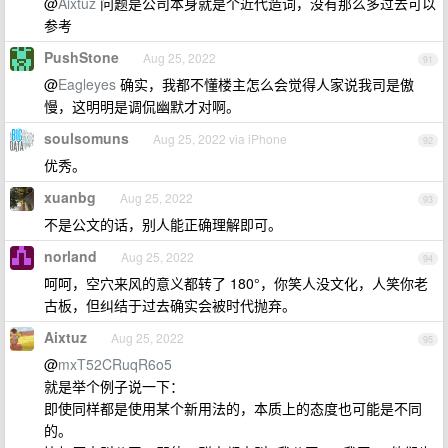
@
Aixtuz
问题是公司本身就是个近代造词，没有那么多过去可以
参考
PushStone
Aug 25, 2022
91
@
Eagleyes
确实，我都不懂楼主怎么会觉得人家说我司是傲
慢，这明明是调侃幽默才对啊。
soulsomuns
Aug 25, 2022 via iPhone
92
优秀。
xuanbg
Aug 25, 2022
93
不是公文的话，别人能正确理解即可。
norland
Aug 25, 2022
94
呵呵，空穴来风的意义都转了 180°，你笑人没文化，人笑你老
古板，但纠结于过去确实会被时代抛弃。
Aixtuz
Aug 25, 2022
95
@
mxT52CRuqR6o5
就是举个例子说一下：
即使同样都是使用某个新用法的，本质上的态度也可能是不同
的。