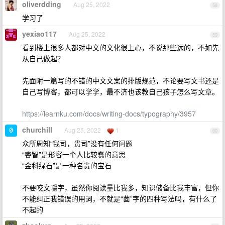
oliverdding
Aug 25, 2022
58
学习了
yexiao117
Aug 25, 2022
59
看到楼上很多人都对中文的文化很上心，不说那些远的，不如先
从自己做起？
先面附一篇写的不错的中文文案的排版规范，不论要写文书还是
自己写博客，都可以学学，最不济也该教自己孩子怎么写文章。
https://learnku.com/docs/writing-docs/typography/3957
churchill
Aug 25, 2022
1
60
众所周知“我司，贵司”没有任何问题
“睿智”是形容一个人比较蠢的意思
“金科绿石”是一种名贵的宝石
不要咬文嚼字，虽然你阅读量比我多，知识储备比我丰富，但你
不能纠正我错误的用词，不就是“茴”字的四种写法吗，有什么了
不起的