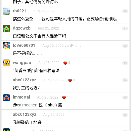
例子，其他情况另外讨论
rb6221
Aug 25, 2022
10
搞这么复杂……我司是年轻人用的口语，正式场合谁用啊。
dqzcwxb
Aug 25, 2022
11
口语和公文不会有人混淆了吧
love060701
Aug 25, 2022 via iPhone
12
是不是闲的。。。
wangpao
Aug 25, 2022
4
13
“茴香豆”的“茴”有四种写法
abc0123xyz
Aug 25, 2022
3
14
我打工的地方√
lmmortal
Aug 25, 2022
1
15
@
cairnechen
说（ shui) 服
abc0123xyz
Aug 25, 2022
16
我搬砖的工地😁