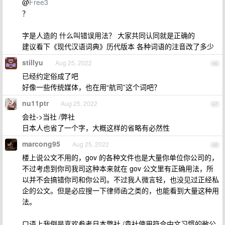
@
Free3
？
字是人造的 什么叫错误用法？ 大家共同认同就是正确的
建议看下《现代汉语词典》历代版本 各种词语的注音改了多少
stillyu
Aug 25, 2022
46
已经约定俗成了吧
好像一些传统媒体，也在用“航司”这个词吧？
nu11ptr
Aug 25, 2022
47
会社->当社 /弊社
日本人也省了一个字，大概这样的省略有必然性
marcong95
Aug 25, 2022
48
楼上说公文不用的，gov 的各种文件也是大量你单位你公司的，
不过考虑到你司我司这种本来就在 gov 公文里有正确用法，所
以并不会搞错你司和你公司。不过我人微言轻，也没见过正经私
企的公文。但是必应搜一下律师函之类的，也能看到大量这种用
法。
口语上我倒是喜欢参考日本弊社 /貴社使用符合中文习惯的敝公