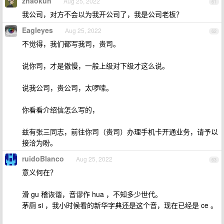
zhaokun
Aug 25, 2022
61
我公司，对方不会以为我开公司了，我是公司老板？
Eagleyes
Aug 25, 2022
62
不觉得，我们都写我司，贵司。
说你司，才是傲慢，一般上级对下级才这么说。
说我公司，贵公司，太啰嗦。
你看看介绍信怎么写的，
兹有张三同志，前往你司（贵司）办理手机卡开通业务，请予以
接洽为盼。
ruidoBlanco
Aug 25, 2022
63
意义何在？
滑 gu 稽诙谐，音谬作 hua ，不知多少世代。
茅厕 si ，我小时候看的新华字典还是这个音，现在已经是 ce 。