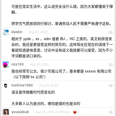
可是在现实生活中，这么说完全没什么错，因为大家都懂易于理
解。
把学究气质放到同行探讨，普通劳动人民不需要严格遵守这些。
dasbn
Aug 25, 2022
36
相对于 yyds ，xs ，xdm 或者 BU ，HC 之类的，英文和拼音夹
杂的，我还是更接受这样的简写的，这样简化在现在的语境下一
看就知道是啥意思，讨论中没有歧义我就都可以接受，因为不少
字词都是进口来的。
csx163
Aug 25, 2022
37
我也经常写公文，很少写我公司了，基本都是 xxxxxx 有限公司
（以下简称“xx 公司”）
loshine1992
Aug 25, 2022
38
语言是伴随着时代而变化的
大多数人认为是对的，哪怕是错的也是对的
yousabuk
Aug 25, 2022 via iPhone
6
39