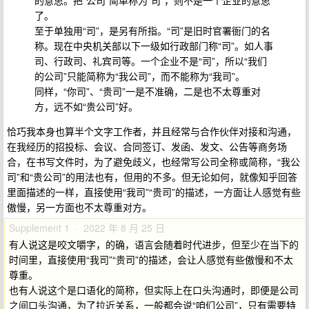
的意思。把“公司”简单称为“司”，则不是一个企业的意思
了。
至于单独用“司”，是另有所指。“司”是旧时官署衙门的名
称。现在中央机关部以下一级如行政部门称“司”。如人事
司、行政司、礼宾司等。一个企业不是“司”，所以“我们
的公司”只能简称为“我公司”，而不能称为“我司”。
同样，“你司”、“贵司”一是不准确，二是也不太尊重对
方，远不如“贵公司”好。
恰巧我本身也算半个文字工作者，并且经常与合作伙伴对接和沟通，
在我经历的招投标、会议、合同签订、发函、发文、公告等商务场
合，在书写文件时，为了避免歧义，也经常写公司全称或简称，“我公
司”和“贵公司”的用法也有，但用的不多。但无论如何，就像知乎回答
里面描述的一样，直接使用“我司”“贵司”的描述，一方面让人感觉有些
傲慢，另一方面也不太尊重对方。
Supplement 1 · 2022 年 8 月 25 日
有人说这是咬文嚼字，的确，语言会随着时代进步，但至少在当下的
时间里，直接使用“我司”“贵司”的描述，会让人感觉有些傲慢和不太
尊重。
也有人说这个是口语化的简称，但实际上在口头沟通时，即便是公司
之间口头沟通，为了拉近关系，一般都会说“咱们公司”，只有需要特