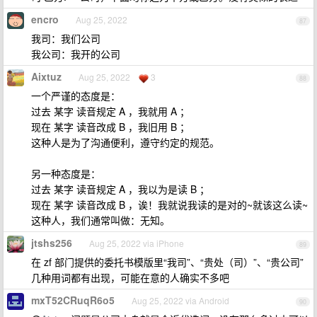
encro
Aug 25, 2022
87
我司：我们公司
我公司：我开的公司
Aixtuz
Aug 25, 2022
3
88
一个严谨的态度是：
过去 某字 读音规定 A ，我就用 A ；
现在 某字 读音改成 B ，我旧用 B ；
这种人是为了沟通便利，遵守约定的规范。
另一种态度是：
过去 某字 读音规定 A ，我以为是读 B ；
现在 某字 读音改成 B ，诶！我就说我读的是对的~就该这么读~
这种人，我们通常叫做：无知。
jtshs256
Aug 25, 2022 via iPhone
89
在 zf 部门提供的委托书模版里“我司”、“贵处（司）”、“贵公司”
几种用词都有出现，可能在意的人确实不多吧
mxT52CRuqR6o5
Aug 25, 2022 via Android
90