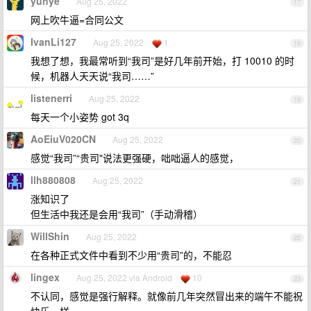
yunye
Aug 25, 2022
17
网上吹牛逼=合同公文
IvanLi127
Aug 25, 2022
1
18
我想了想，我最常听到“我司”是好几年前开始，打 10010 的时
候，机器人天天说“我司……”
listenerri
Aug 25, 2022
19
每天一个小姿势 got 3q
AoEiuV020CN
Aug 25, 2022
20
感觉“我司”“贵司"说法更强硬，咄咄逼人的感觉，
llh880808
Aug 25, 2022
21
涨知识了
但生活中我还是会用“我司”（手动滑稽）
WillShin
Aug 25, 2022
22
在各种正式文件中看到不少用“贵司”的，不能忍
lingex
Aug 25, 2022 via Android
10
23
不认同，感觉是强行解释。就像前几年突然冒出来的端午不能祝