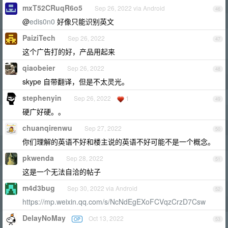
mxT52CRuqR6o5
Sep 26, 2022 via Android
46
@
edis0n0
好像只能识别英文
PaiziTech
Sep 26, 2022
47
这个广告打的好，产品用起来
qiaobeier
Sep 26, 2022
48
skype 自带翻译，但是不太灵光。
stephenyin
Sep 26, 2022
1
49
硬广好硬。。
chuanqirenwu
Sep 27, 2022
50
你们理解的英语不好和楼主说的英语不好可能不是一个概念。
pkwenda
Sep 28, 2022
51
这是一个无法自洽的帖子
m4d3bug
Sep 30, 2022 via Android
52
https://mp.weixin.qq.com/s/NcNdEgEXoFCVqzCrzD7Csw
DelayNoMay
Oct 13, 2022
OP
53