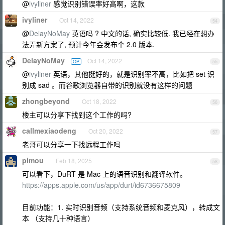
@
ivyliner
感觉识别错误率好高啊，这款
ivyliner
Oct 14, 2022
54
@
DelayNoMay
英语吗 ? 中文的话, 确实比较低. 我已经在想办
法弄新方案了, 预计今年会发布个 2.0 版本.
DelayNoMay
Oct 14, 2022
OP
55
@
ivyliner
英语，其他挺好的，就是识别率不高，比如把 set 识
别成 sad 。而谷歌浏览器自带的识别就没有这样的问题
zhongbeyond
Oct 18, 2022
56
楼主可以分享下找到这个工作的吗?
callmexiaodeng
Oct 20, 2022
57
老哥可以分享一下找远程工作吗
pimou
Feb 18, 2025
58
可以看下，DuRT 是 Mac 上的语音识别和翻译软件。
https://apps.apple.com/us/app/durt/id6736675809
目前功能：1. 实时识别音频（支持系统音频和麦克风），转成文
本 （支持几十种语言）