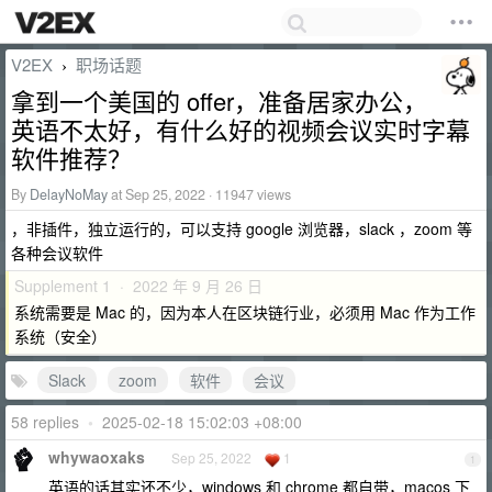
V2EX
职场话题
›
拿到一个美国的 offer，准备居家办公，
英语不太好，有什么好的视频会议实时字幕
软件推荐？
By
DelayNoMay
at Sep 25, 2022 · 11947 views
，非插件，独立运行的，可以支持 google 浏览器，slack ，zoom 等
各种会议软件
Supplement 1 · 2022 年 9 月 26 日
系统需要是 Mac 的，因为本人在区块链行业，必须用 Mac 作为工作
系统（安全）
Slack
zoom
软件
会议
58 replies
•
2025-02-18 15:02:03 +08:00
whywaoxaks
Sep 25, 2022
1
1
英语的话其实还不少，windows 和 chrome 都自带，macos 下