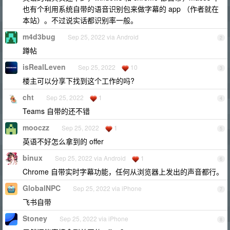
也有个利用系统自带的语音识别包来做字幕的 app （作者就在
本站）。不过说实话都识别率一般。
m4d3bug
Sep 25, 2022 via Android
2
蹲帖
isRealLeven
Sep 25, 2022
10
3
楼主可以分享下找到这个工作的吗?
cht
Sep 25, 2022
1
4
Teams 自带的还不错
mooczz
Sep 25, 2022
1
5
英语不好怎么拿到的 offer
binux
Sep 25, 2022 via Android
1
6
Chrome 自带实时字幕功能，任何从浏览器上发出的声音都行。
GlobalNPC
Sep 25, 2022 via iPhone
7
飞书自带
Stoney
Sep 25, 2022 via iPhone
8