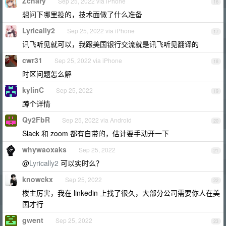
Zchary
Sep 25, 2022 via iPhone
16
想问下哪里投的，技术面做了什么准备
Lyrically2
Sep 25, 2022 via iPhone
17
讯飞听见就可以，我跟美国银行交流就是讯飞听见翻译的
cwr31
Sep 25, 2022 via iPhone
18
时区问题怎么解
kylinC
Sep 25, 2022
19
蹲个详情
Qy2FbR
Sep 25, 2022 via Android
20
Slack 和 zoom 都有自带的，估计要手动开一下
whywaoxaks
Sep 25, 2022
21
@
Lyrically2
可以实时么？
knowckx
Sep 25, 2022
22
楼主厉害，我在 linkedin 上找了很久，大部分公司需要你人在美
国才行
gwent
Sep 25, 2022
23