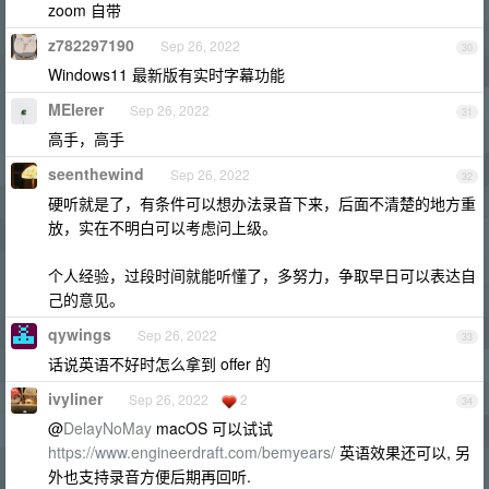
zoom 自带
z782297190
Sep 26, 2022
30
Windows11 最新版有实时字幕功能
MEIerer
Sep 26, 2022
31
高手，高手
seenthewind
Sep 26, 2022
32
硬听就是了，有条件可以想办法录音下来，后面不清楚的地方重
放，实在不明白可以考虑问上级。
个人经验，过段时间就能听懂了，多努力，争取早日可以表达自
己的意见。
qywings
Sep 26, 2022
33
话说英语不好时怎么拿到 offer 的
ivyliner
Sep 26, 2022
2
34
@
DelayNoMay
macOS 可以试试
https://www.engineerdraft.com/bemyears/
英语效果还可以, 另
外也支持录音方便后期再回听.