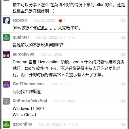
楼主可以分享下怎么 在英语不好的情况下拿到 offer 的么，还是
说楼主只是在谦虚啊：）
expexp
Sep 25, 2022
8
24
99% 这是个钓鱼贴。。。大家散了吧。
quainter
Sep 25, 2022 via iPhone
25
最难解决的不是税务问题吗？
aureole999
Sep 25, 2022
26
Chrome 自带 Live caption 功能，zoom 什么的只要你用网页版
就行。zoom 软件也自带，不过好像是得主持人开启这功能才
行。而且开的时候好像其它人会提示有人开了字幕。
GodThemselves
Sep 25, 2022
27
问问找工作渠道
XnEnokq9vkvVq4
Sep 26, 2022
28
Windows 11 自带
Win + Ctrl + L
gzponline
Sep 26, 2022 via iPhone
29