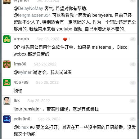
40
@
DelayNoMay
客气, 希望对你有帮助.
@
fengmiaosen354
可以看看我上面发的 bemyears, 目前已经
帮助不少人了, 特别适合有一定基础的人, 作为一个辅助还是完全
够用的. 我经常用来看 youtube 视频, 自己用着还是不错的.
urnoob
Sep 26, 2022
1
41
OP 得先问公司用什么软件开会，如果是 ms teams ，Cisco
webex 都是自带的
fms86
Sep 26, 2022
42
@
ivyliner
谢谢哈，我去试试看
456789
Sep 26, 2022
43
顿顿
lkk
Sep 26, 2022
44
itourtranslator ，带实时翻译，就是有点费钱
edis0n0
Sep 26, 2022
45
@
binux
#6 要怎么打开，最近在开一些没字幕的日语新番，没发
现这个功能