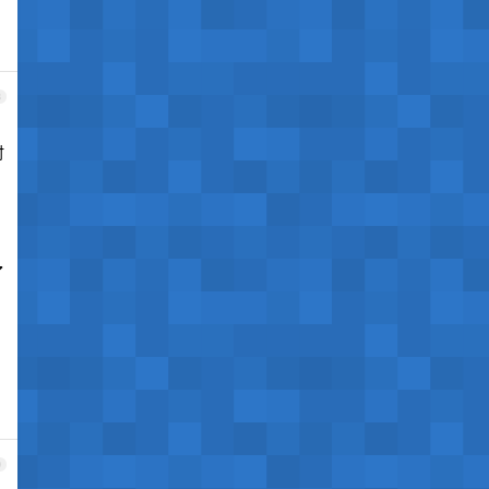
8
时
了
9