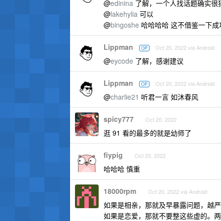
@
edinina
了解，一个人找话题确实很
@
lakehylia
可以
@
bingoshe
哈哈哈哈 这不借鉴一下成功
Lippman
Oct 20, 2022 via Android
OP
@
eycode
了解，感谢建议
Lippman
Oct 20, 2022 via Android
OP
@
charlie21
听君一言 如沐春风
spicy777
Oct 20, 2022
逛 91 看的最多的就是幼师了
fiypig
Oct 20, 2022
哈哈哈 慎重
18000rpm
Oct 20, 2022 via Android
如果是相亲，那就及早暴露问题，越严
如果是恋爱，那就不要整这些虚的。两