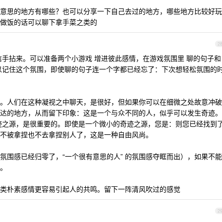
意思的地方有哪些？也可以分享一下自己去过的地方，哪些地方比较好玩
做饭的话可以聊下拿手菜之类的
2
信手拈来。可以准备两个小游戏 增进彼此感情，在游戏氛围里 聊的句子和
以记住这个氛围，即使聊的句子连一个字都已经忘了：下次想轻松氛围的
视”。人们在这种凝视之中聊天，是很好，但如果你可以在细微之处故意冲破
达的地方，从而留下印象：这是一个与众不同的人，似乎可以发生奇迹。
迹之源，是很重要的。即使是一个微小的奇迹之源，您是：则您已经找到
不被拿捏也不去拿捏别人了，这是一种自由风尚。
氛围感已经归零了，“一个很有意思的人” 的氛围感夺眶而出），如果不能
。
类朴素感情更容易引起人的共鸣。留下一阵清风吹过的感觉
2