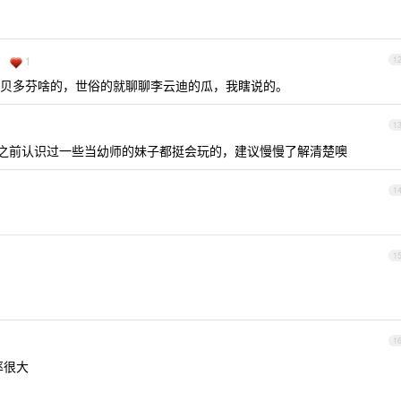
1
1
贝多芬啥的，世俗的就聊聊李云迪的瓜，我瞎说的。
1
的，之前认识过一些当幼师的妹子都挺会玩的，建议慢慢了解清楚噢
1
1
1
率很大