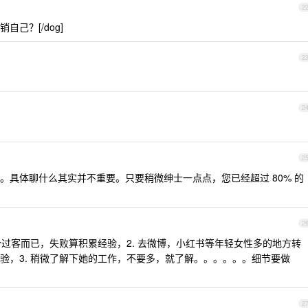
2
己？[/dog]
2
2
2
。具体聊什么其实并不重要。只要稍微绅士一点点，您已经超过 80% 的
2
个过客而已，失败算积累经验，2. 去微博，小红书等年轻女性多的地方转
验，3. 稍微了解下她的工作，不要多，就了解。。。。。。细节要做
2