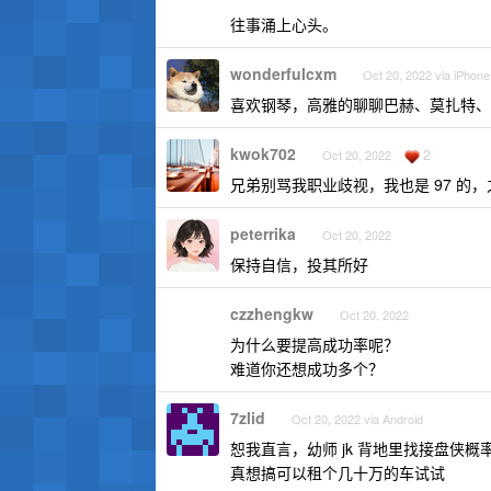
往事涌上心头。
wonderfulcxm
Oct 20, 2022 via iPhone
喜欢钢琴，高雅的聊聊巴赫、莫扎特、
kwok702
2
Oct 20, 2022
兄弟别骂我职业歧视，我也是 97 
peterrika
Oct 20, 2022
保持自信，投其所好
czzhengkw
Oct 20, 2022
为什么要提高成功率呢？
难道你还想成功多个？
7zlid
Oct 20, 2022 via Android
恕我直言，幼师 jk 背地里找接盘侠概
真想搞可以租个几十万的车试试