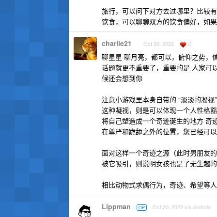
旅行，可以问下对方去过哪里？比较有
饮食，可以聊聊双方的饮食偏好，如果
charlie21
2
Oct 20, 2022
聊星星 聊月亮，都可以，俯仰之势，
话题就更不重要了，重要的是 人家可
候还会想到你
注意小游戏里本身自带的 “淡淡的凝
这种凝视，则是可以体现一个人性格豁
将自己塑造成一个奇迹诞生的地方 奇
在尊严和跪舔之外的位置，您已经可以
面对这样一个奇迹之源（此时男朋友的
被它吸引，则说明女孩也是了无生趣的
相比动物式求偶行为，奇迹、希望等人
Lippman
Oct 20, 2022 via Android
OP