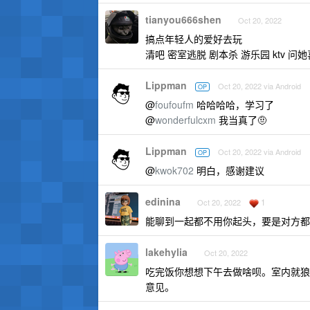
tianyou666shen
Oct 20, 2022
搞点年轻人的爱好去玩
清吧 密室逃脱 剧本杀 游乐园 ktv 问
Lippman
Oct 20, 2022 via Android
OP
@
foufoufm
哈哈哈哈，学习了
@
wonderfulcxm
我当真了🤨
Lippman
Oct 20, 2022 via Android
OP
@
kwok702
明白，感谢建议
edinina
1
Oct 20, 2022
能聊到一起都不用你起头，要是对方都
lakehylia
Oct 20, 2022
吃完饭你想想下午去做啥呗。室内就狼
意见。