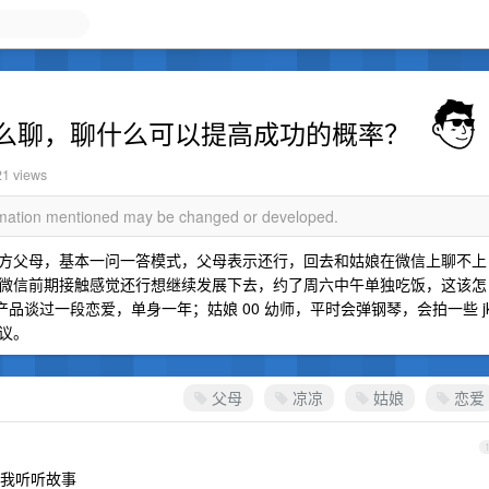
么聊，聊什么可以提高成功的概率？
21 views
ormation mentioned may be changed or developed.
方父母，基本一问一答模式，父母表示还行，回去和姑娘在微信上聊不上
微信前期接触感觉还行想继续发展下去，约了周六中午单独吃饭，这该怎
产品谈过一段恋爱，单身一年；姑娘 00 幼师，平时会弹钢琴，会拍一些 j
议。
父母
凉凉
姑娘
恋爱
我听听故事