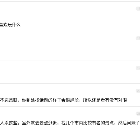
1
她喜欢玩什么
1
1
2
不愿意聊，你到处找话题的样子会很尴尬。所以还是看有没有对眼
2
人杀这些，室外就去景点逛逛，找几个市内比较有名的景点，然后问妹子