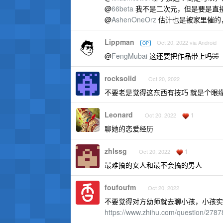
@
66beta
我不是二次元，但是要是直
@
AshenOneOrz
估计也是被家里催的
Lippman
Oct 20, 2022 via Android
OP
@
FengMubai
这还要把作品带上吗🤣
rocksolid
Oct 20, 2022
不要老是觉得这东西有技巧 就是个眼
Leonard
1
Oct 20, 2022
聊她的恋爱经历
zhlssg
1
Oct 20, 2022
最难搞的女人和最不会搞的男人
foufoufm
Oct 20, 2022
不要觉得对方幼师就去聊小孩，小孩实
https://www.zhihu.com/question/27