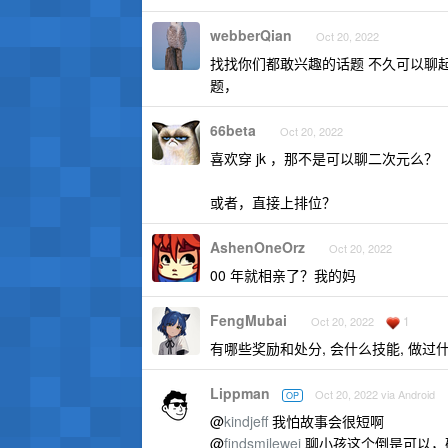
webberQian
Oct 20, 2022
找找你们都敢兴趣的话题 不久可以聊
题，
66beta
Oct 20, 2022
喜欢穿 jk ，那不是可以聊二次元么？
或者，直接上排位？
AshenOneOrz
Oct 20, 2022
00 年就相亲了？我的妈
FengMubai
1
Oct 20, 2022
有哪些奖励和处分, 会什么技能, 做过
Lippman
Oct 20, 2022 via Android
OP
@
kindjeff
我怕故事会很短啊
@
findsmilewei
聊小孩这个倒是可以，