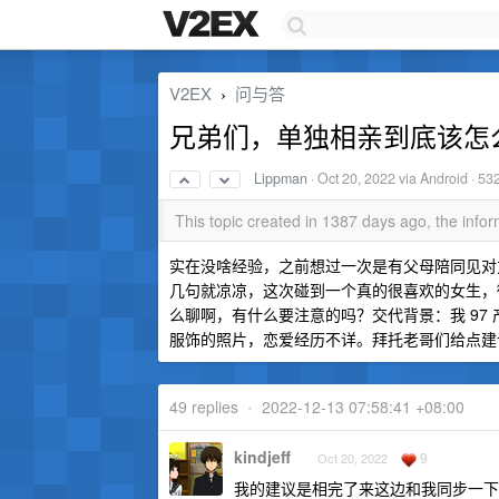
V2EX
问与答
›
兄弟们，单独相亲到底该怎
Lippman
·
Oct 20, 2022
via Android · 53
This topic created in 1387 days ago, the inf
实在没啥经验，之前想过一次是有父母陪同见对
几句就凉凉，这次碰到一个真的很喜欢的女生，
么聊啊，有什么要注意的吗？交代背景：我 97 
服饰的照片，恋爱经历不详。拜托老哥们给点建
49 replies
•
2022-12-13 07:58:41 +08:00
kindjeff
9
Oct 20, 2022
我的建议是相完了来这边和我同步一下