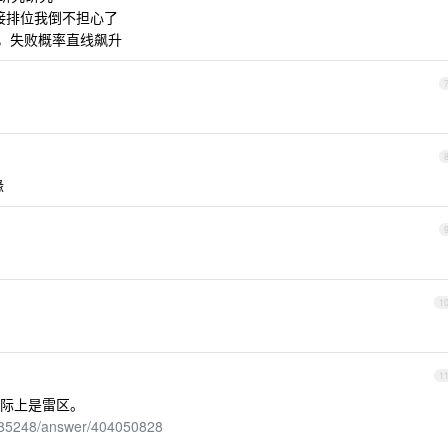
接排位我倒不担心了
，失败概率直线飙升
缘
1
1
际上是雷区。
8785248/answer/404050828