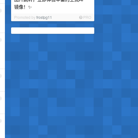
镜像！✨
2
Promoted by
frostpg11
PRO
3
4
5
6