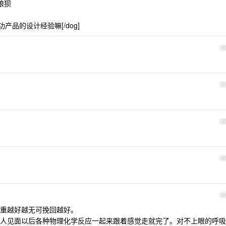
狼狈
产品的设计经验嘛[/dog]
3
3
3
3
3
重越好越无可挽回越好。
人见面以后各种物理化学反应一起来跟着感觉走就完了。对不上眼的呼吸